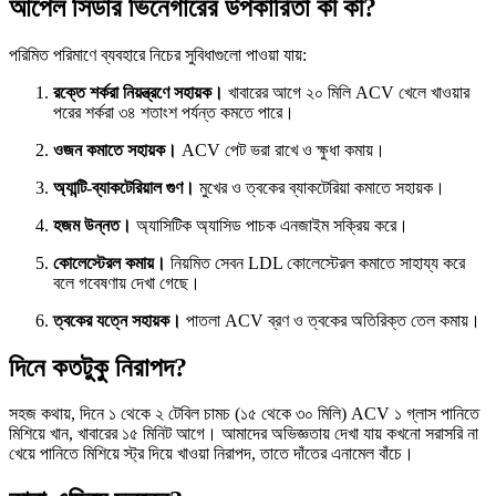
আপেল সিডার ভিনেগারের উপকারিতা কী কী?
পরিমিত পরিমাণে ব্যবহারে নিচের সুবিধাগুলো পাওয়া যায়:
রক্তে শর্করা নিয়ন্ত্রণে সহায়ক।
খাবারের আগে ২০ মিলি ACV খেলে খাওয়ার
পরের শর্করা ৩৪ শতাংশ পর্যন্ত কমতে পারে।
ওজন কমাতে সহায়ক।
ACV পেট ভরা রাখে ও ক্ষুধা কমায়।
অ্যান্টি-ব্যাকটেরিয়াল গুণ।
মুখের ও ত্বকের ব্যাকটেরিয়া কমাতে সহায়ক।
হজম উন্নত।
অ্যাসিটিক অ্যাসিড পাচক এনজাইম সক্রিয় করে।
কোলেস্টেরল কমায়।
নিয়মিত সেবন LDL কোলেস্টেরল কমাতে সাহায্য করে
বলে গবেষণায় দেখা গেছে।
ত্বকের যত্নে সহায়ক।
পাতলা ACV ব্রণ ও ত্বকের অতিরিক্ত তেল কমায়।
দিনে কতটুকু নিরাপদ?
সহজ কথায়, দিনে ১ থেকে ২ টেবিল চামচ (১৫ থেকে ৩০ মিলি) ACV ১ গ্লাস পানিতে
মিশিয়ে খান, খাবারের ১৫ মিনিট আগে। আমাদের অভিজ্ঞতায় দেখা যায় কখনো সরাসরি না
খেয়ে পানিতে মিশিয়ে স্ট্র দিয়ে খাওয়া নিরাপদ, তাতে দাঁতের এনামেল বাঁচে।