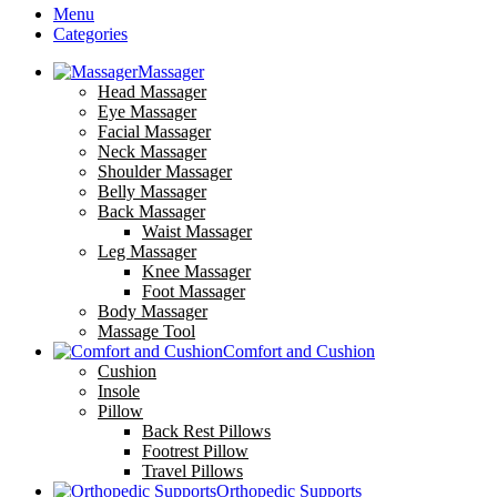
Menu
Categories
Massager
Head Massager
Eye Massager
Facial Massager
Neck Massager
Shoulder Massager
Belly Massager
Back Massager
Waist Massager
Leg Massager
Knee Massager
Foot Massager
Body Massager
Massage Tool
Comfort and Cushion
Cushion
Insole
Pillow
Back Rest Pillows
Footrest Pillow
Travel Pillows
Orthopedic Supports