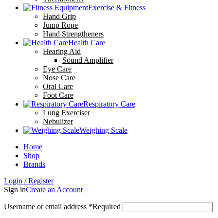
Exercise & Fitness
Hand Grip
Jump Rope
Hand Strengtheners
Health Care
Hearing Aid
Sound Amplifier
Eye Care
Nose Care
Oral Care
Foot Care
Respiratory Care
Lung Exerciser
Nebulizer
Weighing Scale
Home
Shop
Brands
Login / Register
Sign in
Create an Account
Username or email address
*
Required