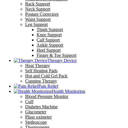
Back Support
Neck Support
Posture Correctors
Waist Support
Leg Support
Thigh Support
Knee Support
Calf Support
Ankle Support
Heel Support
Finger & Toe Support
Therapy Device
Heat Therapy
Self Heating Pads
Hot and Cold Gel Pack
Cupping Therapy
Pain Relief
Health Monitoring
Blood Pressure Monitor
Cuff
Diabetes Machine
Glucometer
Pluse oximeter
Stethoscope
Thermometer