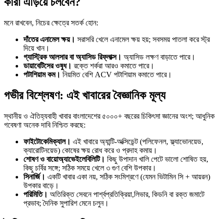
কারা এড়িয়ে চলবেন?
মনে রাখবেন, নিচের ক্ষেত্রে সতর্ক হোন:
দাঁতের এনামেল ক্ষয়।
সরাসরি খেলে এনামেল ক্ষয় হয়; সবসময় পাতলা করে স্ট্র
দিয়ে খান।
গ্যাস্ট্রিক আলসার বা অ্যাসিড রিফ্লাক্স।
অ্যাসিড লক্ষণ বাড়াতে পারে।
ডায়াবেটিসের ওষুধ।
রক্তে শর্করা আরও কমাতে পারে।
পটাশিয়াম কম।
নিয়মিত বেশি ACV পটাশিয়াম কমাতে পারে।
গভীর বিশ্লেষণ: এই খাবারের বৈজ্ঞানিক মূল্য
স্থানীয় ও ঐতিহ্যবাহী খাবার বাংলাদেশের ৫০০০+ বছরের চিকিৎসা জ্ঞানের অংশ; আধুনিক
গবেষণা অনেক দাবি নিশ্চিত করছে:
ফাইটোকেমিক্যাল।
এই খাবারে অ্যান্টি-অক্সিডেন্ট (পলিফেনল, ফ্ল্যাভোনয়েড,
ক্যারোটিনয়েড) কোষের ক্ষয় রোধ করে ও প্রদাহ কমায়।
শোষণ ও বায়োঅ্যাভেইলেবিলিটি।
কিছু উপাদান খালি পেটে ভালো শোষিত হয়,
কিছু চর্বির সঙ্গে; সঠিক সময়ে খেলে ৩ গুণ বেশি উপকার।
সিনার্জি।
একটি খাবার একা নয়, সঠিক সংমিশ্রণে (যেমন ভিটামিন সি + আয়রন)
উপকার বাড়ে।
পরিমিতি।
অতিরিক্ত সেবনে পার্শ্বপ্রতিক্রিয়া,লিভার, কিডনি বা রক্ত জমাটে
প্রভাব; দৈনিক সুপারিশ মেনে চলুন।