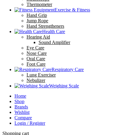
Thermometer
Exercise & Fitness
Hand Grip
Jump Rope
Hand Strengtheners
Health Care
Hearing Aid
Sound Amplifier
Eye Care
Nose Care
Oral Care
Foot Care
Respiratory Care
Lung Exerciser
Nebulizer
Weighing Scale
Home
Shop
Brands
Wishlist
Compare
Login / Register
Shopping cart