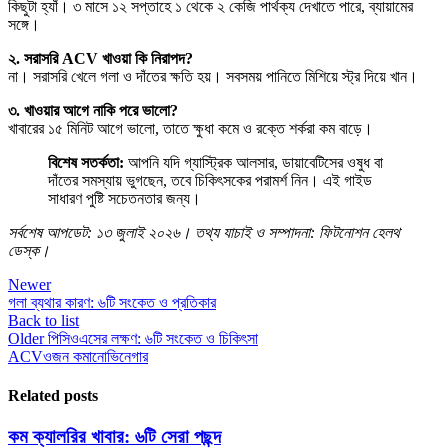
কিছুটা হ্যাঁ। ৩ মাসে ১২ সপ্তাহে ১ থেকে ২ কেজি পার্থক্য দেখাতে পারে, ব্যায়ামের
সঙ্গে।
২. সরাসরি ACV খাওয়া কি নিরাপদ?
না। সরাসরি খেলে গলা ও দাঁতের ক্ষতি হয়। সবসময় পানিতে মিশিয়ে স্ট্র দিয়ে খান।
৩. খাওয়ার আগে নাকি পরে ভালো?
খাবারের ১৫ মিনিট আগে ভালো, তাতে ক্ষুধা কমে ও রক্তে শর্করা কম বাড়ে।
বিশেষ সতর্কতা:
আপনি যদি গ্যাস্ট্রিক আলসার, ডায়াবেটিসের ওষুধ বা
দাঁতের সমস্যায় ভুগছেন, তবে চিকিৎসকের পরামর্শ নিন। এই গাইড
সাধারণ পুষ্টি সচেতনতার জন্য।
সর্বশেষ আপডেট: ১৩ জুলাই ২০২৬। তথ্য যাচাই ও সম্পাদনা: ফিটনোশন হেলথ
ডেস্ক।
Newer
গলা ব্যথার কারণ: ৬টি সংকেত ও প্রতিকার
Back to list
Older
পিসিওএসের লক্ষণ: ৬টি সংকেত ও চিকিৎসা
ACV
ওজন কমানো
ভিনেগার
Related posts
কম ক্যালরির খাবার: ৬টি সেরা পছন্দ