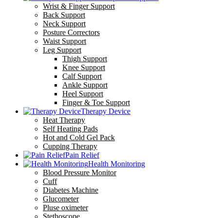
Wrist & Finger Support
Back Support
Neck Support
Posture Correctors
Waist Support
Leg Support
Thigh Support
Knee Support
Calf Support
Ankle Support
Heel Support
Finger & Toe Support
Therapy Device
Heat Therapy
Self Heating Pads
Hot and Cold Gel Pack
Cupping Therapy
Pain Relief
Health Monitoring
Blood Pressure Monitor
Cuff
Diabetes Machine
Glucometer
Pluse oximeter
Stethoscope