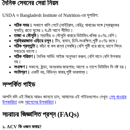
দৈনিক সেবনের সেরা নিয়ম
USDA ও Bangladesh Institute of Nutrition-এর সুপারিশ:
সঠিক সময়।
সকালে খালি পেটে (সাইট্রাস, বেরি); খাবারের সঙ্গে (স্বাস্থ্যকর
ফ্যাট); রাতে ঘুমের ২ ঘণ্টা আগে সীমিত।
তাজা ও মৌসুমি।
স্থানীয় ও মৌসুমি খাবারে ভিটামিন-খনিজ ৪০% বেশি।
প্রক্রিয়াজাত এড়িয়ে চলুন।
টিন, ক্যান, চিনি-সংরক্ষিত,পুষ্টি ৫০% কমে।
সঠিক প্রস্তুতি।
কাঁচা বা কম রান্না (সবজি) বেশি পুষ্টি ধরে রাখে; ভাপে সিদ্ধ
সবচেয়ে ভালো।
সঠিক পরিমাণ।
দৈনিক সার্ভিং সাইজ অনুসরণ করুন; বেশি মানে বেশি উপকার
নয়।
সংরক্ষণ।
শুকনো, ঠান্ডা, অন্ধকার জায়গায়; আলো ও তাপে ভিটামিন সি নষ্ট হয়।
সংমিশ্রণ।
একটি নয়, বিভিন্ন খাবার,পুষ্টি ভারসাম্য।
সম্পর্কিত গাইড
আপনি যদি এই বিষয়ে আরও জানতে চান, আমাদের এই গাইডগুলোও দেখুন:
লেবু খাওয়ার
উপকারিতা
এবং
আপেলের উপকারিতা
।
সচরাচর জিজ্ঞাসিত প্রশ্ন (FAQs)
১. ACV কি ওজন কমায়?