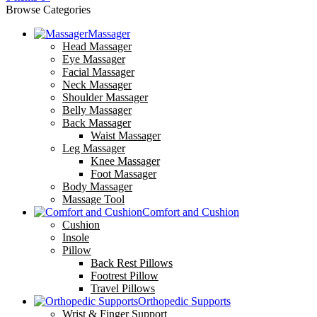
Browse Categories
Massager
Head Massager
Eye Massager
Facial Massager
Neck Massager
Shoulder Massager
Belly Massager
Back Massager
Waist Massager
Leg Massager
Knee Massager
Foot Massager
Body Massager
Massage Tool
Comfort and Cushion
Cushion
Insole
Pillow
Back Rest Pillows
Footrest Pillow
Travel Pillows
Orthopedic Supports
Wrist & Finger Support