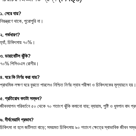
১. সেরে যায়?
নিয়ন্ত্রণে থাকে, পুরোপুরি না।
২. গর্ভধারণ?
হ্যাঁ, চিকিৎসায় ৭০%।
৩. ডায়াবেটিস ঝুঁকি?
৭০% পিসিওএস রোগীর।
৪. ঘরে কি নির্ণয় করা যায়?
প্রাথমিক লক্ষণ ঘরে বুঝতে পারলেও নিশ্চিত নির্ণয় ল্যাব পরীক্ষা ও চিকিৎসকের মূল্যায়নে হয়
৫. প্রতিরোধ কতটা সম্ভব?
জীবনযাপন পরিবর্তনে ৫০ থেকে ৭০ শতাংশ ঝুঁকি কমানো যায়; ব্যায়াম, পুষ্টি ও ধূমপান বাদ প্
৬. দীর্ঘমেয়াদি প্রভাব?
চিকিৎসা না হলে জটিলতা বাড়ে; সময়মত চিকিৎসায় ৯০ শতাংশ ক্ষেত্রে স্বাভাবিক জীবন সম