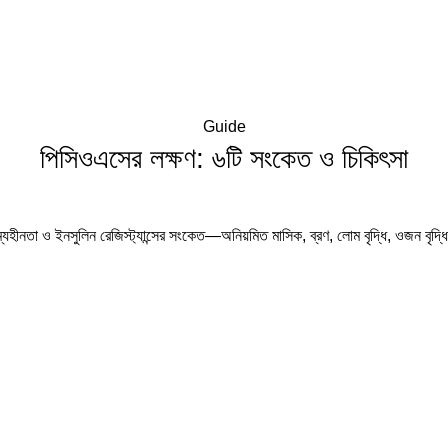
Guide
পিসিওএসের লক্ষণ: ৬টি সংকেত ও চিকিৎসা
হীনতা ও ইনসুলিন রেজিস্ট্যান্সের সংকেত—অনিয়মিত মাসিক, ব্রণ, লোম বৃদ্ধি, ওজন বৃদ্ধি