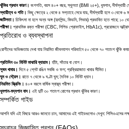
ঝুঁকির প্রধান কারণ।
বংশগতি, বয়স ৪০+ বছর, স্থূলতা (BMI ২৫+), ধূমপান, দীর্ঘস্থায়ী স্ট্
স্থায়ীত্ব ও গতি।
কিছু ক্ষেত্রে ২ থেকে ৪ সপ্তাহে সেরে যায়, দীর্ঘস্থায়ী হলে ৩ থেকে
জটিলতা।
চিকিৎসা না হলে অন্য অঙ্গ (হৃদপিন্ড, কিডনি, লিভার) প্রভাবিত হতে পারে; ১০ থ
পরীক্ষা।
প্রাথমিক রক্ত পরীক্ষা (CBC, লিপিড প্রোফাইল, HbA1c), প্রয়োজনে আল্ট্রাসাউন
প্রতিরোধ ও ব্যবস্থাপনা
রোগীদের অভিজ্ঞতায় দেখা যায় নিয়মিত জীবনযাপন পরিবর্তনে ৫০ থেকে ৭০ শতাংশ ঝুঁকি কম
প্রতিদিন ৩০ মিনিট মাঝারি ব্যায়াম।
হাঁটা, সাঁতার বা যোগ।
সুষম খাবার।
দিনে ৫ প্লেট রঙিন সবজি ও ফল; প্রক্রিয়াজাত খাবার সীমিত।
ঘুম ও স্ট্রেস।
রাতে ৭ থেকে ৯ ঘণ্টা ঘুম; দৈনিক ১০ মিনিট ধ্যান।
নিয়মিত স্ক্রিনিং।
৪০+ বয়সে বার্ষিক স্বাস্থ্য পরীক্ষা।
ধূমপান-মদ্যপান বাদ।
এই দুটি ৩০ শতাংশ রোগের প্রধান ঝুঁকির কারণ।
সম্পর্কিত গাইড
আপনি যদি এই বিষয়ে আরও জানতে চান, আমাদের এই গাইডগুলোও দেখুন:
পিসিওএসের লক্
সচরাচর জিজ্ঞাসিত প্রশ্ন (FAQs)