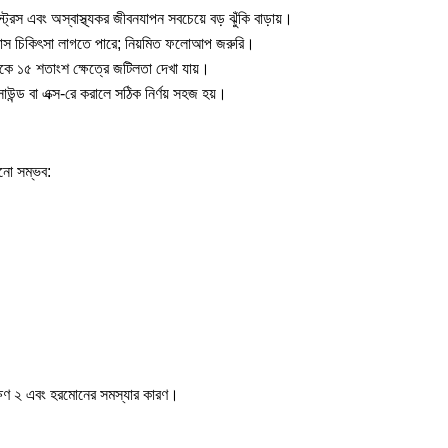
রেস এবং অস্বাস্থ্যকর জীবনযাপন সবচেয়ে বড় ঝুঁকি বাড়ায়।
 ৬ মাস চিকিৎসা লাগতে পারে; নিয়মিত ফলোআপ জরুরি।
েকে ১৫ শতাংশ ক্ষেত্রে জটিলতা দেখা যায়।
্ড বা এক্স-রে করালে সঠিক নির্ণয় সহজ হয়।
ানো সম্ভব:
ষণ ২
এবং
হরমোনের সমস্যার কারণ
।