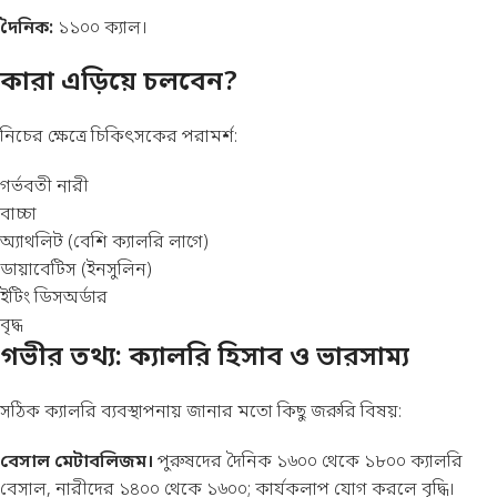
দৈনিক:
১১০০ ক্যাল।
কারা এড়িয়ে চলবেন?
নিচের ক্ষেত্রে চিকিৎসকের পরামর্শ:
গর্ভবতী নারী
বাচ্চা
অ্যাথলিট (বেশি ক্যালরি লাগে)
ডায়াবেটিস (ইনসুলিন)
ইটিং ডিসঅর্ডার
বৃদ্ধ
গভীর তথ্য: ক্যালরি হিসাব ও ভারসাম্য
সঠিক ক্যালরি ব্যবস্থাপনায় জানার মতো কিছু জরুরি বিষয়:
বেসাল মেটাবলিজম।
পুরুষদের দৈনিক ১৬০০ থেকে ১৮০০ ক্যালরি
বেসাল, নারীদের ১৪০০ থেকে ১৬০০; কার্যকলাপ যোগ করলে বৃদ্ধি।