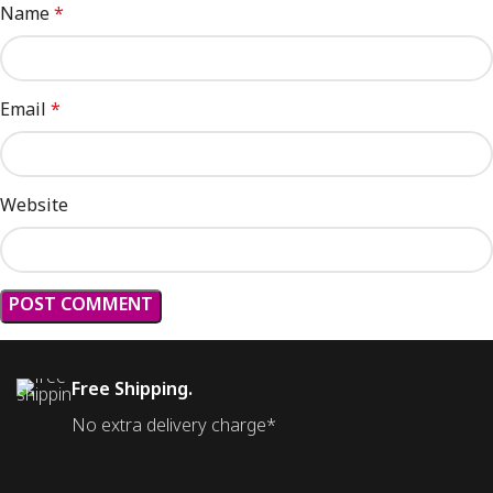
Name
*
Email
*
Website
Free Shipping.
No extra delivery charge*