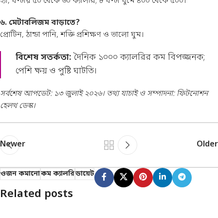
হ্যাঁ, ঘণ্টায় ৫০ থেকে ৬০ ক্যালরি; ৮ ঘণ্টা ঘুমে ৪০০ থেকে ৫০০।
৬. মেটাবলিজম বাড়াতে?
প্রোটিন, ঠান্ডা পানি, শক্তি প্রশিক্ষণ ও ভালো ঘুম।
বিশেষ সতর্কতা:
দৈনিক ১০০০ ক্যালরির কম বিপজ্জনক;
পেশি ক্ষয় ও পুষ্টি ঘাটতি।
সর্বশেষ আপডেট: ১৩ জুলাই ২০২৬। তথ্য যাচাই ও সম্পাদনা: ফিটনোশন
হেলথ ডেস্ক।
Newer
Older
ওজন কমানো
কম ক্যালরি
ডায়েট
Related posts