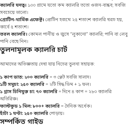
ক্যালরি ঘনত্ব।
১০০ গ্রামে যতো কম ক্যালরি ততো ওজন-বান্ধব; সবজি
সবচেয়ে ভালো।
প্রোটিন-থার্মিক এফেক্ট।
প্রোটিন হজমে ২৫ শতাংশ ক্যালরি খরচ হয়,
কার্বে ৫ শতাংশ।
তরল ক্যালরি।
কোমল পানীয় ও জুসে “লুকানো” ক্যালরি; পানি বা লেবু
পানি বেছে নিন।
তুলনামূলক ক্যালরি চার্ট
আমাদের অভিজ্ঞতায় দেখা যায় নিচের তুলনা সহায়ক:
১ কাপ ভাত: ২০০ ক্যালরি
= ৩ প্লেট সবজি সালাদ।
১টি সমুচা: ২৫০ ক্যালরি
= ২টি সিদ্ধ ডিম + ১ ফল।
১ গ্লাস চিনিযুক্ত চা: ৭০ ক্যালরি
= দিনে ৪ কাপ = ২৮০ ক্যালরি
অতিরিক্ত।
ফাস্টফুড ১ মিল: ৮০০+ ক্যালরি
= দৈনিক অর্ধেক।
হাঁটা ১ ঘণ্টা: ২৫০ ক্যালরি
পোড়ায়।
সম্পর্কিত গাইড