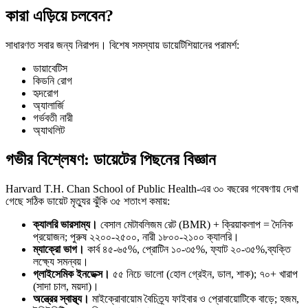
কারা এড়িয়ে চলবেন?
সাধারণত সবার জন্য নিরাপদ। বিশেষ সমস্যায় ডায়েটিশিয়ানের পরামর্শ:
ডায়াবেটিস
কিডনি রোগ
হৃদরোগ
অ্যালার্জি
গর্ভবতী নারী
অ্যাথলিট
গভীর বিশ্লেষণ: ডায়েটের পিছনের বিজ্ঞান
Harvard T.H. Chan School of Public Health-এর ৩০ বছরের গবেষণায় দেখা
গেছে সঠিক ডায়েট মৃত্যুর ঝুঁকি ৩৫ শতাংশ কমায়:
ক্যালরি ভারসাম্য।
বেসাল মেটাবলিজম রেট (BMR) + ক্রিয়াকলাপ = দৈনিক
প্রয়োজন; পুরুষ ২২০০-২৫০০, নারী ১৮০০-২১০০ ক্যালরি।
ম্যাক্রো ভাগ।
কার্ব ৪৫-৬৫%, প্রোটিন ১০-৩৫%, ফ্যাট ২০-৩৫%,ব্যক্তি
লক্ষ্যে সমন্বয়।
গ্লাইসেমিক ইনডেক্স।
৫৫ নিচে ভালো (হোল গ্রেইন, ডাল, শাক); ৭০+ খারাপ
(সাদা চাল, ময়দা)।
অন্ত্রের স্বাস্থ্য।
মাইক্রোবায়োম বৈচিত্র্য ফাইবার ও প্রোবায়োটিকে বাড়ে; হজম,