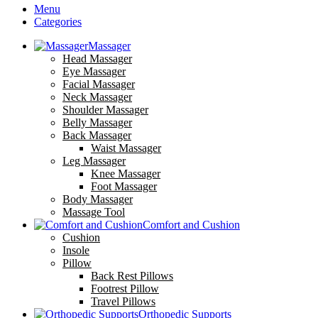
Menu
Categories
Massager
Head Massager
Eye Massager
Facial Massager
Neck Massager
Shoulder Massager
Belly Massager
Back Massager
Waist Massager
Leg Massager
Knee Massager
Foot Massager
Body Massager
Massage Tool
Comfort and Cushion
Cushion
Insole
Pillow
Back Rest Pillows
Footrest Pillow
Travel Pillows
Orthopedic Supports