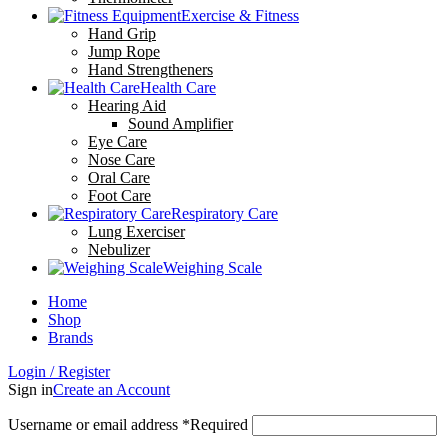
Exercise & Fitness
Hand Grip
Jump Rope
Hand Strengtheners
Health Care
Hearing Aid
Sound Amplifier
Eye Care
Nose Care
Oral Care
Foot Care
Respiratory Care
Lung Exerciser
Nebulizer
Weighing Scale
Home
Shop
Brands
Login / Register
Sign in
Create an Account
Username or email address
*
Required