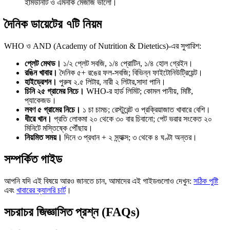
ইমিউনিটি ও এমনকি মেজাজ ভালো।
দৈনিক ডায়েটের ৭টি নিয়ম
WHO ও AND (Academy of Nutrition & Dietetics)-এর সুপারিশ:
প্লেট মেথড।
১/২ প্লেট সবজি, ১/৪ প্রোটিন, ১/৪ হোল গ্রেইন।
রঙিন খাবার।
দৈনিক ৫+ রঙের ফল-সবজি; বিভিন্ন ফাইটোনিউট্রিয়েন্ট।
হাইড্রেশন।
পুরুষ ২.৫ লিটার, নারী ২ লিটার,সাদা পানি।
চিনি ২৫ গ্রামের নিচে।
WHO-র হার্ড লিমিট; কোমল পানীয়, মিষ্টি,
প্যাকেজড।
লবণ ৫ গ্রামের নিচে।
১ চা চামচ; রেস্টুরেন্ট ও প্রক্রিয়াজাত খাবারে বেশি।
ধীরে খান।
প্রতি লোকমা ২০ থেকে ৩০ বার চিবানো; পেট ভরার সংকেত ২০
মিনিটে মস্তিষ্কে পৌঁছায়।
নিয়মিত সময়।
দিনে ৩ প্রধান + ২ স্ন্যাক্স; ৩ থেকে ৪ ঘণ্টা অন্তর।
সম্পর্কিত গাইড
আপনি যদি এই বিষয়ে আরও জানতে চান, আমাদের এই গাইডগুলোও দেখুন:
সঠিক পুষ্টি
এবং
খাবারের ক্যালরি চার্ট
।
সচরাচর জিজ্ঞাসিত প্রশ্ন (FAQs)