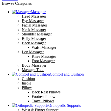
Browse Categories
Massager
Head Massager
Eye Massager
Facial Massager
Neck Massager
Shoulder Massager
Belly Massager
Back Massager
Waist Massager
Leg Massager
Knee Massager
Foot Massager
Body Massager
Massage Tool
Comfort and Cushion
Cushion
Insole
Pillow
Back Rest Pillows
Footrest Pillow
Travel Pillows
Orthopedic Supports
Wrist & Finger Support