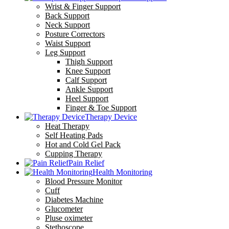
Wrist & Finger Support
Back Support
Neck Support
Posture Correctors
Waist Support
Leg Support
Thigh Support
Knee Support
Calf Support
Ankle Support
Heel Support
Finger & Toe Support
Therapy Device
Heat Therapy
Self Heating Pads
Hot and Cold Gel Pack
Cupping Therapy
Pain Relief
Health Monitoring
Blood Pressure Monitor
Cuff
Diabetes Machine
Glucometer
Pluse oximeter
Stethoscope