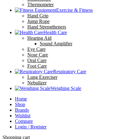
Thermometer
Exercise & Fitness
Hand Grip
Jump Rope
Hand Strengtheners
Health Care
Hearing Aid
Sound Amplifier
Eye Care
Nose Care
Oral Care
Foot Care
Respiratory Care
Lung Exerciser
Nebulizer
Weighing Scale
Home
Shop
Brands
Wishlist
Compare
Login / Register
Shopping cart