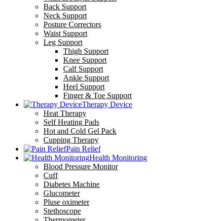
Back Support
Neck Support
Posture Correctors
Waist Support
Leg Support
Thigh Support
Knee Support
Calf Support
Ankle Support
Heel Support
Finger & Toe Support
Therapy Device
Heat Therapy
Self Heating Pads
Hot and Cold Gel Pack
Cupping Therapy
Pain Relief
Health Monitoring
Blood Pressure Monitor
Cuff
Diabetes Machine
Glucometer
Pluse oximeter
Stethoscope
Thermometer