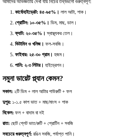
আমাদের অভিজ্ঞতায় দেখা যায় নিচের তথ্যগুলো গুরুত্বপূর্ণ:
কার্বোহাইড্রেট: ৪৫-৬৫%।
লাল আটা, শাক।
প্রোটিন: ১০-৩৫%।
ডিম, মাছ, ডাল।
ফ্যাট: ২০-৩৫%।
স্বাস্থ্যকর তেল।
ভিটামিন ও খনিজ।
ফল-সবজি।
ফাইবার: ২৫-৩০ গ্রাম।
হজম।
পানি: ২-৩ লিটার।
হাইড্রেশন।
নমুনা ডায়েট প্ল্যান কেমন?
সকাল:
২টি ডিম + লাল আটার পাউরুটি + ফল
দুপুর:
১-১.৫ কাপ ভাত + মাছ/মাংস + শাক
বিকেল:
ফল + বাদাম বা দই
রাত:
ছোট প্লেট ভাত/রুটি + প্রোটিন + সবজি
সবচেয়ে গুরুত্বপূর্ণ:
রঙিন সবজি, পর্যাপ্ত পানি।