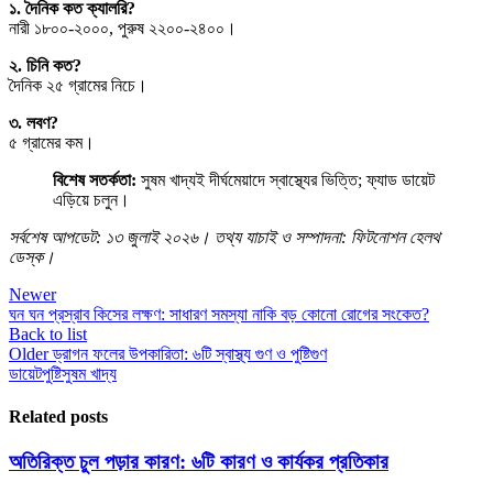
১. দৈনিক কত ক্যালরি?
নারী ১৮০০-২০০০, পুরুষ ২২০০-২৪০০।
২. চিনি কত?
দৈনিক ২৫ গ্রামের নিচে।
৩. লবণ?
৫ গ্রামের কম।
বিশেষ সতর্কতা:
সুষম খাদ্যই দীর্ঘমেয়াদে স্বাস্থ্যের ভিত্তি; ফ্যাড ডায়েট
এড়িয়ে চলুন।
সর্বশেষ আপডেট: ১৩ জুলাই ২০২৬। তথ্য যাচাই ও সম্পাদনা: ফিটনোশন হেলথ
ডেস্ক।
Newer
ঘন ঘন প্রস্রাব কিসের লক্ষণ: সাধারণ সমস্যা নাকি বড় কোনো রোগের সংকেত?
Back to list
Older
ড্রাগন ফলের উপকারিতা: ৬টি স্বাস্থ্য গুণ ও পুষ্টিগুণ
ডায়েট
পুষ্টি
সুষম খাদ্য
Related posts
অতিরিক্ত চুল পড়ার কারণ: ৬টি কারণ ও কার্যকর প্রতিকার