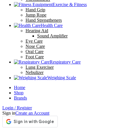
Exercise & Fitness
Hand Grip
Jump Rope
Hand Strengtheners
Health Care
Hearing Aid
Sound Amplifier
Eye Care
Nose Care
Oral Care
Foot Care
Respiratory Care
Lung Exerciser
Nebulizer
Weighing Scale
Home
Shop
Brands
Login / Register
Sign in
Create an Account