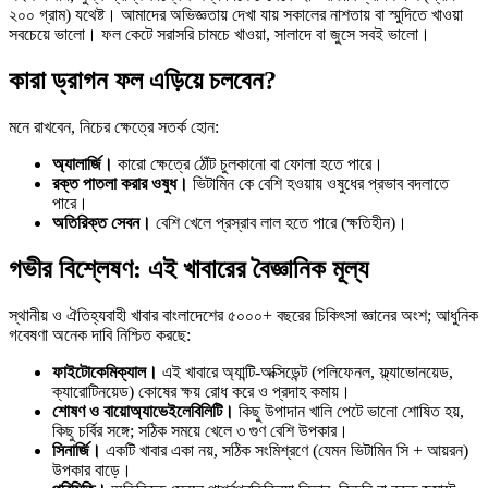
২০০ গ্রাম) যথেষ্ট। আমাদের অভিজ্ঞতায় দেখা যায় সকালের নাশতায় বা স্মুদিতে খাওয়া
সবচেয়ে ভালো। ফল কেটে সরাসরি চামচে খাওয়া, সালাদে বা জুসে সবই ভালো।
কারা ড্রাগন ফল এড়িয়ে চলবেন?
মনে রাখবেন, নিচের ক্ষেত্রে সতর্ক হোন:
অ্যালার্জি।
কারো ক্ষেত্রে ঠোঁট চুলকানো বা ফোলা হতে পারে।
রক্ত পাতলা করার ওষুধ।
ভিটামিন কে বেশি হওয়ায় ওষুধের প্রভাব বদলাতে
পারে।
অতিরিক্ত সেবন।
বেশি খেলে প্রস্রাব লাল হতে পারে (ক্ষতিহীন)।
গভীর বিশ্লেষণ: এই খাবারের বৈজ্ঞানিক মূল্য
স্থানীয় ও ঐতিহ্যবাহী খাবার বাংলাদেশের ৫০০০+ বছরের চিকিৎসা জ্ঞানের অংশ; আধুনিক
গবেষণা অনেক দাবি নিশ্চিত করছে:
ফাইটোকেমিক্যাল।
এই খাবারে অ্যান্টি-অক্সিডেন্ট (পলিফেনল, ফ্ল্যাভোনয়েড,
ক্যারোটিনয়েড) কোষের ক্ষয় রোধ করে ও প্রদাহ কমায়।
শোষণ ও বায়োঅ্যাভেইলেবিলিটি।
কিছু উপাদান খালি পেটে ভালো শোষিত হয়,
কিছু চর্বির সঙ্গে; সঠিক সময়ে খেলে ৩ গুণ বেশি উপকার।
সিনার্জি।
একটি খাবার একা নয়, সঠিক সংমিশ্রণে (যেমন ভিটামিন সি + আয়রন)
উপকার বাড়ে।