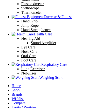
Pluse oximeter
Stethoscope
Thermometer
Exercise & Fitness
Hand Grip
Jump Rope
Hand Strengtheners
Health Care
Hearing Aid
Sound Amplifier
Eye Care
Nose Care
Oral Care
Foot Care
Respiratory Care
Lung Exerciser
Nebulizer
Weighing Scale
Home
Shop
Brands
Wishlist
Compare
Login / Register