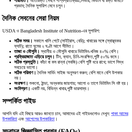
পরিমিতি।
অতিরিক্ত সেবনে পার্শ্বপ্রতিক্রিয়া,লিভার, কিডনি বা রক্ত জমাটে
প্রভাব; দৈনিক সুপারিশ মেনে চলুন।
দৈনিক সেবনের সেরা নিয়ম
USDA ও Bangladesh Institute of Nutrition-এর সুপারিশ:
সঠিক সময়।
সকালে খালি পেটে (সাইট্রাস, বেরি); খাবারের সঙ্গে (স্বাস্থ্যকর
ফ্যাট); রাতে ঘুমের ২ ঘণ্টা আগে সীমিত।
তাজা ও মৌসুমি।
স্থানীয় ও মৌসুমি খাবারে ভিটামিন-খনিজ ৪০% বেশি।
প্রক্রিয়াজাত এড়িয়ে চলুন।
টিন, ক্যান, চিনি-সংরক্ষিত,পুষ্টি ৫০% কমে।
সঠিক প্রস্তুতি।
কাঁচা বা কম রান্না (সবজি) বেশি পুষ্টি ধরে রাখে; ভাপে সিদ্ধ
সবচেয়ে ভালো।
সঠিক পরিমাণ।
দৈনিক সার্ভিং সাইজ অনুসরণ করুন; বেশি মানে বেশি উপকার
নয়।
সংরক্ষণ।
শুকনো, ঠান্ডা, অন্ধকার জায়গায়; আলো ও তাপে ভিটামিন সি নষ্ট হয়।
সংমিশ্রণ।
একটি নয়, বিভিন্ন খাবার,পুষ্টি ভারসাম্য।
সম্পর্কিত গাইড
আপনি যদি এই বিষয়ে আরও জানতে চান, আমাদের এই গাইডগুলোও দেখুন:
পাকা আমের
উপকারিতা
এবং
আপেলের উপকারিতা
।
সচরাচর জিজ্ঞাসিত প্রশ্ন (FAQs)