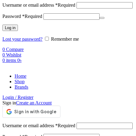
Username or email address
*
Required
Password
*
Required
Log in
Lost your password?
Remember me
0
Compare
0
Wishlist
0
items
0
৳
Home
Shop
Brands
Login / Register
Sign in
Create an Account
Username or email address
*
Required