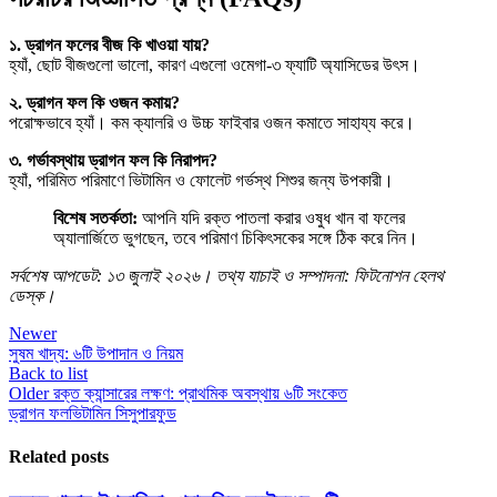
১. ড্রাগন ফলের বীজ কি খাওয়া যায়?
হ্যাঁ, ছোট বীজগুলো ভালো, কারণ এগুলো ওমেগা-৩ ফ্যাটি অ্যাসিডের উৎস।
২. ড্রাগন ফল কি ওজন কমায়?
পরোক্ষভাবে হ্যাঁ। কম ক্যালরি ও উচ্চ ফাইবার ওজন কমাতে সাহায্য করে।
৩. গর্ভাবস্থায় ড্রাগন ফল কি নিরাপদ?
হ্যাঁ, পরিমিত পরিমাণে ভিটামিন ও ফোলেট গর্ভস্থ শিশুর জন্য উপকারী।
বিশেষ সতর্কতা:
আপনি যদি রক্ত পাতলা করার ওষুধ খান বা ফলের
অ্যালার্জিতে ভুগছেন, তবে পরিমাণ চিকিৎসকের সঙ্গে ঠিক করে নিন।
সর্বশেষ আপডেট: ১৩ জুলাই ২০২৬। তথ্য যাচাই ও সম্পাদনা: ফিটনোশন হেলথ
ডেস্ক।
Newer
সুষম খাদ্য: ৬টি উপাদান ও নিয়ম
Back to list
Older
রক্ত ক্যান্সারের লক্ষণ: প্রাথমিক অবস্থায় ৬টি সংকেত
ড্রাগন ফল
ভিটামিন সি
সুপারফুড
Related posts