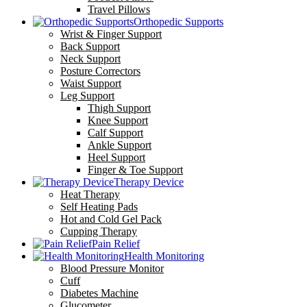
Travel Pillows
Orthopedic Supports
Wrist & Finger Support
Back Support
Neck Support
Posture Correctors
Waist Support
Leg Support
Thigh Support
Knee Support
Calf Support
Ankle Support
Heel Support
Finger & Toe Support
Therapy Device
Heat Therapy
Self Heating Pads
Hot and Cold Gel Pack
Cupping Therapy
Pain Relief
Health Monitoring
Blood Pressure Monitor
Cuff
Diabetes Machine
Glucometer