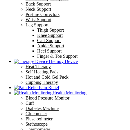
Back Support
Neck Support
Posture Correctors
Waist Support
Leg Support
Thigh Support
Knee Support
Calf Support
Ankle Support
Heel Support
Finger & Toe Support
Therapy Device
Heat Therapy
Self Heating Pads
Hot and Cold Gel Pack
Cupping Therapy
Pain Relief
Health Monitoring
Blood Pressure Monitor
Cuff
Diabetes Machine
Glucometer
Pluse oximeter
Stethoscope
Thermometer