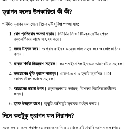
ড্রাগন ফলের উপকারিতা কী কী?
পরিমিত ড্রাগন ফল খেলে নিচের ৬টি সুবিধা পাওয়া যায়:
রোগ প্রতিরোধ ক্ষমতা বাড়ায়।
ভিটামিন সি ও বিটা-ক্যারোটিন শ্বেত
রক্তকণিকার কাজে সাহায্য করে।
হজম উন্নত করে।
৩ গ্রাম ফাইবার অন্ত্রের কাজ সহজ করে ও কোষ্ঠকাঠিন্য
কমায়।
রক্তে শর্করা নিয়ন্ত্রণে সহায়ক।
কম গ্লাইসেমিক ইনডেক্স ডায়াবেটিসে সহায়ক।
হৃদরোগের ঝুঁকি হ্রাসে সাহায্য।
ওমেগা-৩ ও ৯ ফ্যাটি অ্যাসিড LDL
কোলেস্টেরল কমাতে সহায়ক।
আয়রনের ভালো উৎস।
রক্তস্বল্পতায় সহায়ক, বিশেষত নিরামিষভোজীদের
জন্য।
ত্বক উজ্জ্বল রাখে।
অ্যান্টি-অক্সিডেন্ট ত্বকের বার্ধক্য কমায়।
দিনে কতটুকু ড্রাগন ফল নিরাপদ?
সহজ কথায়, সুস্থ প্রাপ্তবয়স্কের জন্য দিনে ১ থেকে ২টি মাঝারি ড্রাগন ফল (প্রায়