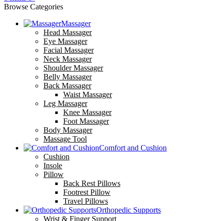
Browse Categories
Massager
Head Massager
Eye Massager
Facial Massager
Neck Massager
Shoulder Massager
Belly Massager
Back Massager
Waist Massager
Leg Massager
Knee Massager
Foot Massager
Body Massager
Massage Tool
Comfort and Cushion
Cushion
Insole
Pillow
Back Rest Pillows
Footrest Pillow
Travel Pillows
Orthopedic Supports
Wrist & Finger Support