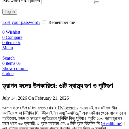
Password
*
Required
Log in
Lost your password?
Remember me
0
Wishlist
0
Compare
0
items
0
৳
Menu
Search
0
items
0
৳
Show column
Guide
ড্রাগন ফলের উপকারিতা: ৬টি স্বাস্থ্য গুণ ও পুষ্টিগুণ
July 14, 2026
On February 21, 2026
ড্রাগন ফলের উপকারিতা বলতে বোঝায় Hylocereus নামের এই ক্যাকটাসজাতীয়
ফলটিতে থাকা ভিটামিন সি, বিটা-সাইনিন অ্যান্টি-অক্সিডেন্ট এবং ফাইবার থেকে পাওয়া রোগ
প্রতিরোধ, হজম ও হৃদরোগ প্রতিরোধে সুনির্দিষ্ট কিছু সুবিধা। প্রতি ১০০ গ্রাম ড্রাগন
ফলে থাকে ৬০ ক্যালরি, ৩ গ্রাম ফাইবার এবং ৯ মিলিগ্রাম ভিটামিন সি (
Healthline
)।
এই গাইডে থাকছে ড্রাগন ফলের প্রধান উপকার, খাওয়ার নিয়ম ও সতর্কতা।