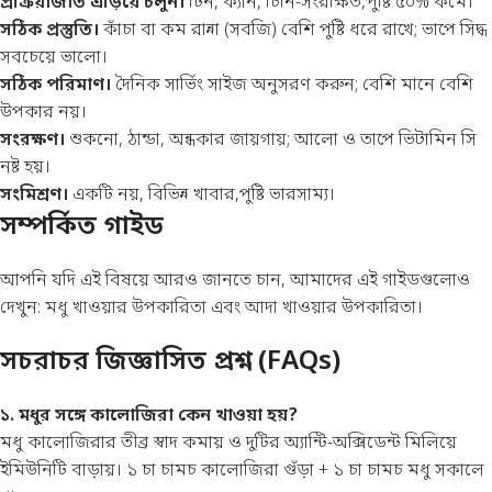
প্রক্রিয়াজাত এড়িয়ে চলুন।
টিন, ক্যান, চিনি-সংরক্ষিত,পুষ্টি ৫০% কমে।
সঠিক প্রস্তুতি।
কাঁচা বা কম রান্না (সবজি) বেশি পুষ্টি ধরে রাখে; ভাপে সিদ্ধ
সবচেয়ে ভালো।
সঠিক পরিমাণ।
দৈনিক সার্ভিং সাইজ অনুসরণ করুন; বেশি মানে বেশি
উপকার নয়।
সংরক্ষণ।
শুকনো, ঠান্ডা, অন্ধকার জায়গায়; আলো ও তাপে ভিটামিন সি
নষ্ট হয়।
সংমিশ্রণ।
একটি নয়, বিভিন্ন খাবার,পুষ্টি ভারসাম্য।
সম্পর্কিত গাইড
আপনি যদি এই বিষয়ে আরও জানতে চান, আমাদের এই গাইডগুলোও
দেখুন:
মধু খাওয়ার উপকারিতা
এবং
আদা খাওয়ার উপকারিতা
।
সচরাচর জিজ্ঞাসিত প্রশ্ন (FAQs)
১. মধুর সঙ্গে কালোজিরা কেন খাওয়া হয়?
মধু কালোজিরার তীব্র স্বাদ কমায় ও দুটির অ্যান্টি-অক্সিডেন্ট মিলিয়ে
ইমিউনিটি বাড়ায়। ১ চা চামচ কালোজিরা গুঁড়া + ১ চা চামচ মধু সকালে