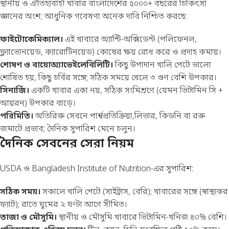
স্থানীয় ও ঐতিহ্যবাহী খাবার বাংলাদেশের ৫০০০+ বছরের চিকিৎসা
জ্ঞানের অংশ; আধুনিক গবেষণা অনেক দাবি নিশ্চিত করছে:
ফাইটোকেমিক্যাল।
এই খাবারে অ্যান্টি-অক্সিডেন্ট (পলিফেনল,
ফ্ল্যাভোনয়েড, ক্যারোটিনয়েড) কোষের ক্ষয় রোধ করে ও প্রদাহ কমায়।
শোষণ ও বায়োঅ্যাভেইলেবিলিটি।
কিছু উপাদান খালি পেটে ভালো
শোষিত হয়, কিছু চর্বির সঙ্গে; সঠিক সময়ে খেলে ৩ গুণ বেশি উপকার।
সিনার্জি।
একটি খাবার একা নয়, সঠিক সংমিশ্রণে (যেমন ভিটামিন সি +
আয়রন) উপকার বাড়ে।
পরিমিতি।
অতিরিক্ত সেবনে পার্শ্বপ্রতিক্রিয়া,লিভার, কিডনি বা রক্ত
জমাটে প্রভাব; দৈনিক সুপারিশ মেনে চলুন।
দৈনিক সেবনের সেরা নিয়ম
USDA ও Bangladesh Institute of Nutrition-এর সুপারিশ:
সঠিক সময়।
সকালে খালি পেটে (সাইট্রাস, বেরি); খাবারের সঙ্গে (স্বাস্থ্যকর
ফ্যাট); রাতে ঘুমের ২ ঘণ্টা আগে সীমিত।
তাজা ও মৌসুমি।
স্থানীয় ও মৌসুমি খাবারে ভিটামিন-খনিজ ৪০% বেশি।