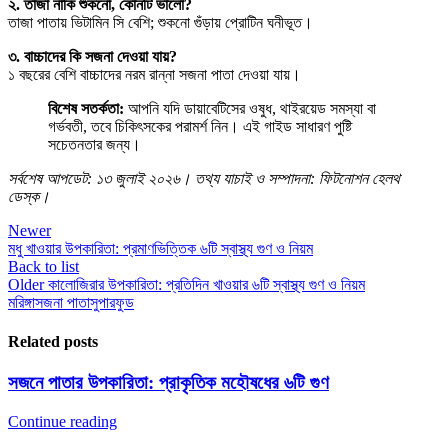
২. তাজা নাকি শুকনো, কোনটি ভালো?
তাজা পাতায় ভিটামিন সি বেশি; শুকনো গুঁড়ায় প্রোটিন ঘনীভূত।
৩. বাচ্চাদের কি সজনা দেওয়া যায়?
১ বছরের বেশি বাচ্চাদের নরম রান্না সজনা পাতা দেওয়া যায়।
বিশেষ সতর্কতা:
আপনি যদি ডায়াবেটিসের ওষুধ, থাইরয়েড সমস্যা বা
গর্ভবতী, তবে চিকিৎসকের পরামর্শ নিন। এই গাইড সাধারণ পুষ্টি
সচেতনতার জন্য।
সর্বশেষ আপডেট: ১৩ জুলাই ২০২৬। তথ্য যাচাই ও সম্পাদনা: ফিটনোশন হেলথ
ডেস্ক।
Newer
মধু খাওয়ার উপকারিতা: প্রমাণভিত্তিক ৬টি স্বাস্থ্য গুণ ও নিয়ম
Back to list
Older
কালোজিরার উপকারিতা: প্রতিদিন খাওয়ার ৬টি স্বাস্থ্য গুণ ও নিয়ম
মরিঙ্গা
সজনা পাতা
সুপারফুড
Related posts
সজনে পাতার উপকারিতা: প্রাকৃতিক মহৌষধের ৬টি গুণ
Continue reading