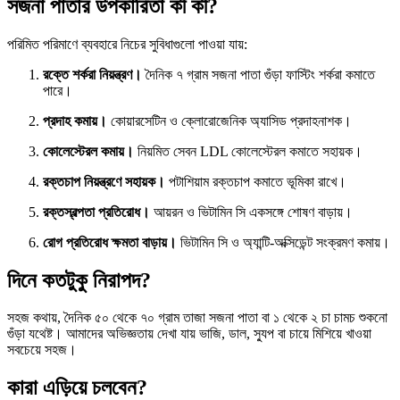
সজনা পাতার উপকারিতা কী কী?
পরিমিত পরিমাণে ব্যবহারে নিচের সুবিধাগুলো পাওয়া যায়:
রক্তে শর্করা নিয়ন্ত্রণ।
দৈনিক ৭ গ্রাম সজনা পাতা গুঁড়া ফাস্টিং শর্করা কমাতে
পারে।
প্রদাহ কমায়।
কোয়ারসেটিন ও ক্লোরোজেনিক অ্যাসিড প্রদাহনাশক।
কোলেস্টেরল কমায়।
নিয়মিত সেবন LDL কোলেস্টেরল কমাতে সহায়ক।
রক্তচাপ নিয়ন্ত্রণে সহায়ক।
পটাশিয়াম রক্তচাপ কমাতে ভূমিকা রাখে।
রক্তস্বল্পতা প্রতিরোধ।
আয়রন ও ভিটামিন সি একসঙ্গে শোষণ বাড়ায়।
রোগ প্রতিরোধ ক্ষমতা বাড়ায়।
ভিটামিন সি ও অ্যান্টি-অক্সিডেন্ট সংক্রমণ কমায়।
দিনে কতটুকু নিরাপদ?
সহজ কথায়, দৈনিক ৫০ থেকে ৭০ গ্রাম তাজা সজনা পাতা বা ১ থেকে ২ চা চামচ শুকনো
গুঁড়া যথেষ্ট। আমাদের অভিজ্ঞতায় দেখা যায় ভাজি, ডাল, স্যুপ বা চায়ে মিশিয়ে খাওয়া
সবচেয়ে সহজ।
কারা এড়িয়ে চলবেন?