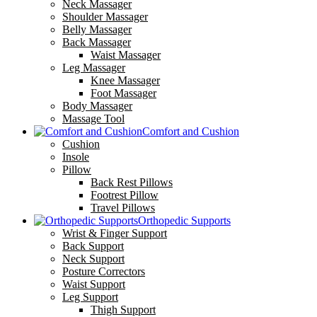
Neck Massager
Shoulder Massager
Belly Massager
Back Massager
Waist Massager
Leg Massager
Knee Massager
Foot Massager
Body Massager
Massage Tool
Comfort and Cushion
Cushion
Insole
Pillow
Back Rest Pillows
Footrest Pillow
Travel Pillows
Orthopedic Supports
Wrist & Finger Support
Back Support
Neck Support
Posture Correctors
Waist Support
Leg Support
Thigh Support