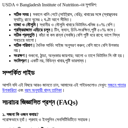
USDA ও Bangladesh Institute of Nutrition-এর সুপারিশ:
সঠিক সময়।
সকালে খালি পেটে (সাইট্রাস, বেরি); খাবারের সঙ্গে (স্বাস্থ্যকর
ফ্যাট); রাতে ঘুমের ২ ঘণ্টা আগে সীমিত।
তাজা ও মৌসুমি।
স্থানীয় ও মৌসুমি খাবারে ভিটামিন-খনিজ ৪০% বেশি।
প্রক্রিয়াজাত এড়িয়ে চলুন।
টিন, ক্যান, চিনি-সংরক্ষিত,পুষ্টি ৫০% কমে।
সঠিক প্রস্তুতি।
কাঁচা বা কম রান্না (সবজি) বেশি পুষ্টি ধরে রাখে; ভাপে সিদ্ধ
সবচেয়ে ভালো।
সঠিক পরিমাণ।
দৈনিক সার্ভিং সাইজ অনুসরণ করুন; বেশি মানে বেশি উপকার
নয়।
সংরক্ষণ।
শুকনো, ঠান্ডা, অন্ধকার জায়গায়; আলো ও তাপে ভিটামিন সি নষ্ট হয়।
সংমিশ্রণ।
একটি নয়, বিভিন্ন খাবার,পুষ্টি ভারসাম্য।
সম্পর্কিত গাইড
আপনি যদি এই বিষয়ে আরও জানতে চান, আমাদের এই গাইডগুলোও দেখুন:
সজনে পাতার
উপকারিতা
এবং
বয়স অনুযায়ী খাদ্য তালিকা
।
সচরাচর জিজ্ঞাসিত প্রশ্ন (FAQs)
১. সজনা কি ওজন কমায়?
পরোক্ষভাবে হ্যাঁ। প্রদাহ ও ইনসুলিন সেনসিটিভিটিতে সহায়ক।