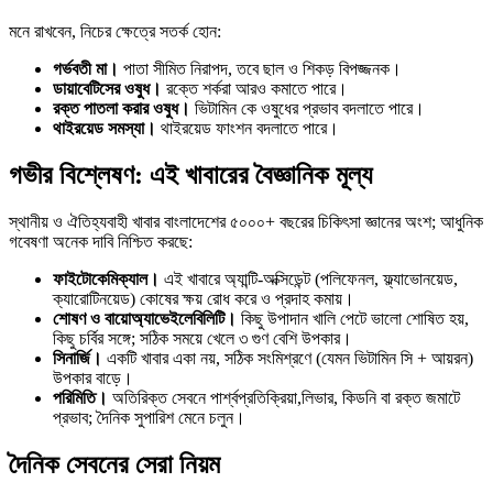
মনে রাখবেন, নিচের ক্ষেত্রে সতর্ক হোন:
গর্ভবতী মা।
পাতা সীমিত নিরাপদ, তবে ছাল ও শিকড় বিপজ্জনক।
ডায়াবেটিসের ওষুধ।
রক্তে শর্করা আরও কমাতে পারে।
রক্ত পাতলা করার ওষুধ।
ভিটামিন কে ওষুধের প্রভাব বদলাতে পারে।
থাইরয়েড সমস্যা।
থাইরয়েড ফাংশন বদলাতে পারে।
গভীর বিশ্লেষণ: এই খাবারের বৈজ্ঞানিক মূল্য
স্থানীয় ও ঐতিহ্যবাহী খাবার বাংলাদেশের ৫০০০+ বছরের চিকিৎসা জ্ঞানের অংশ; আধুনিক
গবেষণা অনেক দাবি নিশ্চিত করছে:
ফাইটোকেমিক্যাল।
এই খাবারে অ্যান্টি-অক্সিডেন্ট (পলিফেনল, ফ্ল্যাভোনয়েড,
ক্যারোটিনয়েড) কোষের ক্ষয় রোধ করে ও প্রদাহ কমায়।
শোষণ ও বায়োঅ্যাভেইলেবিলিটি।
কিছু উপাদান খালি পেটে ভালো শোষিত হয়,
কিছু চর্বির সঙ্গে; সঠিক সময়ে খেলে ৩ গুণ বেশি উপকার।
সিনার্জি।
একটি খাবার একা নয়, সঠিক সংমিশ্রণে (যেমন ভিটামিন সি + আয়রন)
উপকার বাড়ে।
পরিমিতি।
অতিরিক্ত সেবনে পার্শ্বপ্রতিক্রিয়া,লিভার, কিডনি বা রক্ত জমাটে
প্রভাব; দৈনিক সুপারিশ মেনে চলুন।
দৈনিক সেবনের সেরা নিয়ম