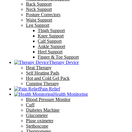
Back Support
Neck Support
Posture Correctors
Waist Support
Leg Support
Thigh Support
Knee Support
Calf Support
Ankle Support
Heel Support
Finger & Toe Support
Therapy Device
Heat Therapy
Self Heating Pads
Hot and Cold Gel Pack
Cupping Therapy
Pain Relief
Health Monitoring
Blood Pressure Monitor
Cuff
Diabetes Machine
Glucometer
Pluse oximeter
Stethoscope
Thermometer