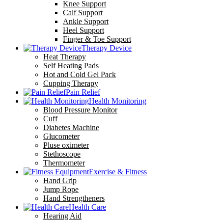
Knee Support
Calf Support
Ankle Support
Heel Support
Finger & Toe Support
Therapy Device
Heat Therapy
Self Heating Pads
Hot and Cold Gel Pack
Cupping Therapy
Pain Relief
Health Monitoring
Blood Pressure Monitor
Cuff
Diabetes Machine
Glucometer
Pluse oximeter
Stethoscope
Thermometer
Exercise & Fitness
Hand Grip
Jump Rope
Hand Strengtheners
Health Care
Hearing Aid