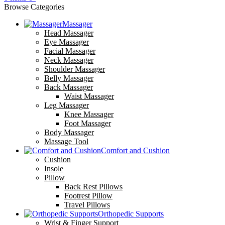
Browse Categories
Massager
Head Massager
Eye Massager
Facial Massager
Neck Massager
Shoulder Massager
Belly Massager
Back Massager
Waist Massager
Leg Massager
Knee Massager
Foot Massager
Body Massager
Massage Tool
Comfort and Cushion
Cushion
Insole
Pillow
Back Rest Pillows
Footrest Pillow
Travel Pillows
Orthopedic Supports
Wrist & Finger Support