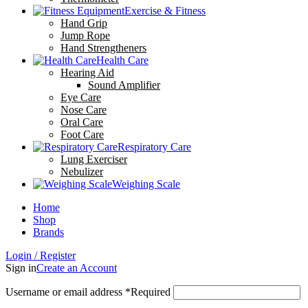
Exercise & Fitness
Hand Grip
Jump Rope
Hand Strengtheners
Health Care
Hearing Aid
Sound Amplifier
Eye Care
Nose Care
Oral Care
Foot Care
Respiratory Care
Lung Exerciser
Nebulizer
Weighing Scale
Home
Shop
Brands
Login / Register
Sign in
Create an Account
Username or email address
*
Required