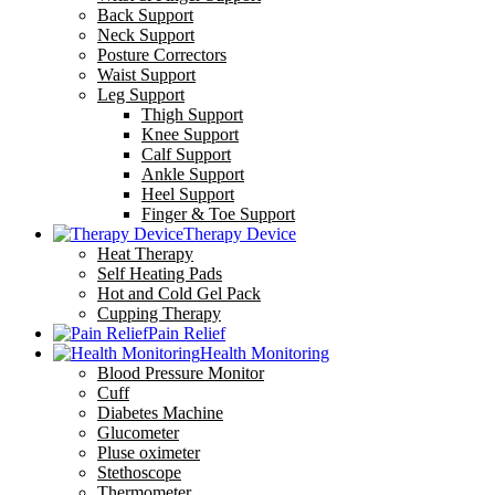
Back Support
Neck Support
Posture Correctors
Waist Support
Leg Support
Thigh Support
Knee Support
Calf Support
Ankle Support
Heel Support
Finger & Toe Support
Therapy Device
Heat Therapy
Self Heating Pads
Hot and Cold Gel Pack
Cupping Therapy
Pain Relief
Health Monitoring
Blood Pressure Monitor
Cuff
Diabetes Machine
Glucometer
Pluse oximeter
Stethoscope
Thermometer