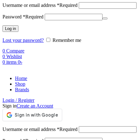
Username or email address
*
Required
Password
*
Required
Log in
Lost your password?
Remember me
0
Compare
0
Wishlist
0
items
0
৳
Home
Shop
Brands
Login / Register
Sign in
Create an Account
Username or email address
*
Required