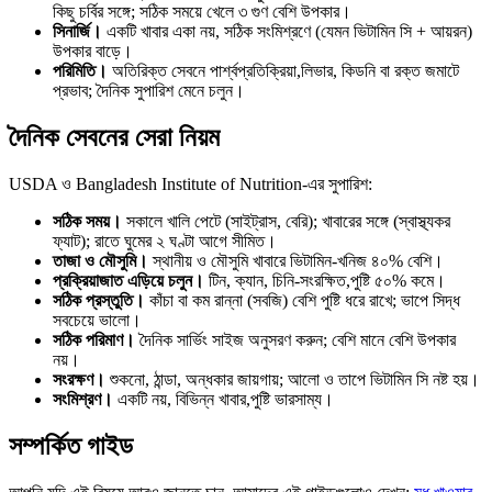
কিছু চর্বির সঙ্গে; সঠিক সময়ে খেলে ৩ গুণ বেশি উপকার।
সিনার্জি।
একটি খাবার একা নয়, সঠিক সংমিশ্রণে (যেমন ভিটামিন সি + আয়রন)
উপকার বাড়ে।
পরিমিতি।
অতিরিক্ত সেবনে পার্শ্বপ্রতিক্রিয়া,লিভার, কিডনি বা রক্ত জমাটে
প্রভাব; দৈনিক সুপারিশ মেনে চলুন।
দৈনিক সেবনের সেরা নিয়ম
USDA ও Bangladesh Institute of Nutrition-এর সুপারিশ:
সঠিক সময়।
সকালে খালি পেটে (সাইট্রাস, বেরি); খাবারের সঙ্গে (স্বাস্থ্যকর
ফ্যাট); রাতে ঘুমের ২ ঘণ্টা আগে সীমিত।
তাজা ও মৌসুমি।
স্থানীয় ও মৌসুমি খাবারে ভিটামিন-খনিজ ৪০% বেশি।
প্রক্রিয়াজাত এড়িয়ে চলুন।
টিন, ক্যান, চিনি-সংরক্ষিত,পুষ্টি ৫০% কমে।
সঠিক প্রস্তুতি।
কাঁচা বা কম রান্না (সবজি) বেশি পুষ্টি ধরে রাখে; ভাপে সিদ্ধ
সবচেয়ে ভালো।
সঠিক পরিমাণ।
দৈনিক সার্ভিং সাইজ অনুসরণ করুন; বেশি মানে বেশি উপকার
নয়।
সংরক্ষণ।
শুকনো, ঠান্ডা, অন্ধকার জায়গায়; আলো ও তাপে ভিটামিন সি নষ্ট হয়।
সংমিশ্রণ।
একটি নয়, বিভিন্ন খাবার,পুষ্টি ভারসাম্য।
সম্পর্কিত গাইড