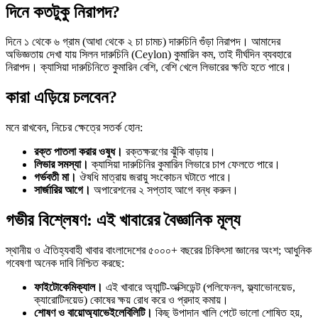
দিনে কতটুকু নিরাপদ?
দিনে ১ থেকে ৬ গ্রাম (আধা থেকে ২ চা চামচ) দারুচিনি গুঁড়া নিরাপদ। আমাদের
অভিজ্ঞতায় দেখা যায় সিলন দারুচিনি (Ceylon) কুমারিন কম, তাই দীর্ঘদিন ব্যবহারে
নিরাপদ। ক্যাসিয়া দারুচিনিতে কুমারিন বেশি, বেশি খেলে লিভারের ক্ষতি হতে পারে।
কারা এড়িয়ে চলবেন?
মনে রাখবেন, নিচের ক্ষেত্রে সতর্ক হোন:
রক্ত পাতলা করার ওষুধ।
রক্তক্ষরণের ঝুঁকি বাড়ায়।
লিভার সমস্যা।
ক্যাসিয়া দারুচিনির কুমারিন লিভারে চাপ ফেলতে পারে।
গর্ভবতী মা।
ঔষধি মাত্রায় জরায়ু সংকোচন ঘটাতে পারে।
সার্জারির আগে।
অপারেশনের ২ সপ্তাহ আগে বন্ধ করুন।
গভীর বিশ্লেষণ: এই খাবারের বৈজ্ঞানিক মূল্য
স্থানীয় ও ঐতিহ্যবাহী খাবার বাংলাদেশের ৫০০০+ বছরের চিকিৎসা জ্ঞানের অংশ; আধুনিক
গবেষণা অনেক দাবি নিশ্চিত করছে:
ফাইটোকেমিক্যাল।
এই খাবারে অ্যান্টি-অক্সিডেন্ট (পলিফেনল, ফ্ল্যাভোনয়েড,
ক্যারোটিনয়েড) কোষের ক্ষয় রোধ করে ও প্রদাহ কমায়।
শোষণ ও বায়োঅ্যাভেইলেবিলিটি।
কিছু উপাদান খালি পেটে ভালো শোষিত হয়,