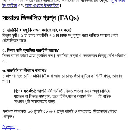
আপনি যদি এই বিষয়ে আরও জানতে চান, আমাদের এই গাইডগুলোও দেখুন:
মধু খাওয়ার
উপকারিতা
এবং
আদা খাওয়ার উপকারিতা
।
সচরাচর জিজ্ঞাসিত প্রশ্ন (FAQs)
১. দারুচিনি + মধু কি ওজন কমাতে সাহায্য করে?
কিছুটা হ্যাঁ। ১ চা চামচ দারুচিনি + ১ চা চামচ মধু কুসুম গরম পানিতে সকালে খেলে
মেটাবলিজম বাড়ে।
২. সিলন নাকি ক্যাসিয়া দারুচিনি ভালো?
সিলন ভালো কারণ এতে কুমারিন কম। ক্যাসিয়া সস্তা ও সহজলভ্য কিন্তু বেশি পরিমাণে
না।
৩. দারুচিনি চা কীভাবে বানাবো?
১ কাপ পানিতে ১টি দারুচিনি স্টিক বা আধা চা চামচ গুঁড়া ফুটিয়ে ৫ মিনিট রাখুন, তারপর
পান।
বিশেষ সতর্কতা:
আপনি যদি গর্ভবতী, রক্ত পাতলা করার ওষুধ চালিয়ে
যাচ্ছেন বা লিভার সমস্যায়, তবে চিকিৎসকের পরামর্শ নিন। এই গাইড
সাধারণ পুষ্টি সচেতনতার জন্য।
সর্বশেষ আপডেট: ১৩ জুলাই ২০২৬। তথ্য যাচাই ও সম্পাদনা: ফিটনোশন হেলথ
ডেস্ক।
Newer