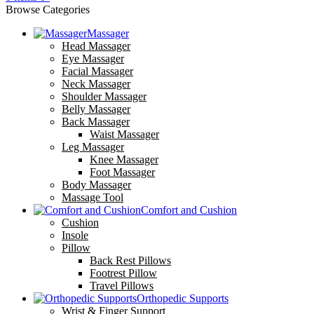
Browse Categories
Massager
Head Massager
Eye Massager
Facial Massager
Neck Massager
Shoulder Massager
Belly Massager
Back Massager
Waist Massager
Leg Massager
Knee Massager
Foot Massager
Body Massager
Massage Tool
Comfort and Cushion
Cushion
Insole
Pillow
Back Rest Pillows
Footrest Pillow
Travel Pillows
Orthopedic Supports
Wrist & Finger Support