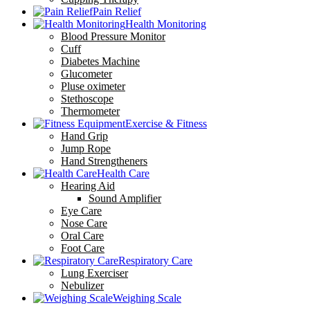
Pain Relief
Health Monitoring
Blood Pressure Monitor
Cuff
Diabetes Machine
Glucometer
Pluse oximeter
Stethoscope
Thermometer
Exercise & Fitness
Hand Grip
Jump Rope
Hand Strengtheners
Health Care
Hearing Aid
Sound Amplifier
Eye Care
Nose Care
Oral Care
Foot Care
Respiratory Care
Lung Exerciser
Nebulizer
Weighing Scale