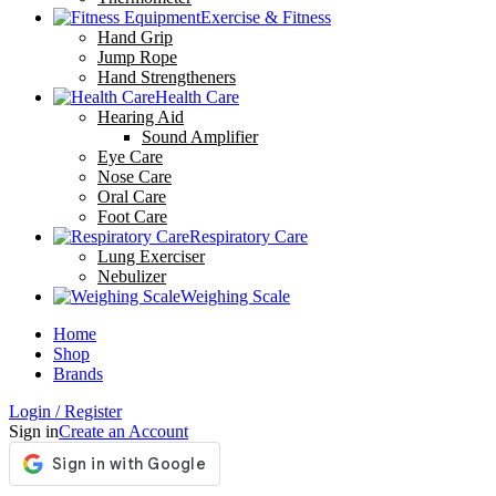
Exercise & Fitness
Hand Grip
Jump Rope
Hand Strengtheners
Health Care
Hearing Aid
Sound Amplifier
Eye Care
Nose Care
Oral Care
Foot Care
Respiratory Care
Lung Exerciser
Nebulizer
Weighing Scale
Home
Shop
Brands
Login / Register
Sign in
Create an Account