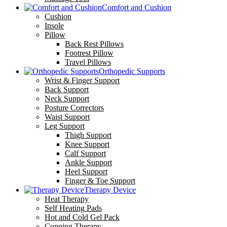
Comfort and Cushion
Cushion
Insole
Pillow
Back Rest Pillows
Footrest Pillow
Travel Pillows
Orthopedic Supports
Wrist & Finger Support
Back Support
Neck Support
Posture Correctors
Waist Support
Leg Support
Thigh Support
Knee Support
Calf Support
Ankle Support
Heel Support
Finger & Toe Support
Therapy Device
Heat Therapy
Self Heating Pads
Hot and Cold Gel Pack
Cupping Therapy