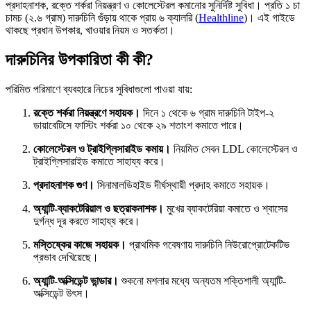
প্রদাহনাশক, রক্তে শর্করা নিয়ন্ত্রণ ও কোলেস্টেরল কমানোর সুনির্দিষ্ট সুবিধা। প্রতি ১ চা
চামচ (২.৬ গ্রাম) দারুচিনি গুঁড়ায় থাকে প্রায় ৬ ক্যালরি (
Healthline
)। এই গাইডে
থাকছে প্রধান উপকার, খাওয়ার নিয়ম ও সতর্কতা।
দারুচিনির উপকারিতা কী কী?
পরিমিত পরিমাণে ব্যবহারে নিচের সুবিধাগুলো পাওয়া যায়:
রক্তে শর্করা নিয়ন্ত্রণে সহায়ক।
দিনে ১ থেকে ৬ গ্রাম দারুচিনি টাইপ-২
ডায়াবেটিসে ফাস্টিং শর্করা ১০ থেকে ২৯ শতাংশ কমাতে পারে।
কোলেস্টেরল ও ট্রাইগ্লিসারাইড কমায়।
নিয়মিত সেবন LDL কোলেস্টেরল ও
ট্রাইগ্লিসারাইড কমাতে সাহায্য করে।
প্রদাহনাশক গুণ।
সিনামালডিহাইড দীর্ঘস্থায়ী প্রদাহ কমাতে সহায়ক।
অ্যান্টি-ব্যাকটেরিয়াল ও ছত্রাকনাশক।
মুখের ব্যাকটেরিয়া কমাতে ও শ্বাসের
দুর্গন্ধ দূর করতে সাহায্য করে।
মস্তিষ্কের কাজে সহায়ক।
প্রাথমিক গবেষণায় দারুচিনি নিউরোপ্রোটেকটিভ
প্রভাব দেখিয়েছে।
অ্যান্টি-অক্সিডেন্ট ভান্ডার।
শুকনো মশলার মধ্যে অন্যতম শক্তিশালী অ্যান্টি-
অক্সিডেন্ট উৎস।