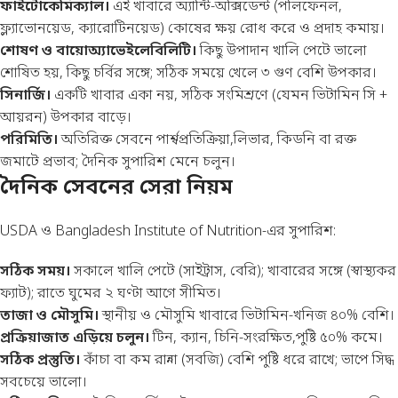
ফাইটোকেমিক্যাল।
এই খাবারে অ্যান্টি-অক্সিডেন্ট (পলিফেনল,
ফ্ল্যাভোনয়েড, ক্যারোটিনয়েড) কোষের ক্ষয় রোধ করে ও প্রদাহ কমায়।
শোষণ ও বায়োঅ্যাভেইলেবিলিটি।
কিছু উপাদান খালি পেটে ভালো
শোষিত হয়, কিছু চর্বির সঙ্গে; সঠিক সময়ে খেলে ৩ গুণ বেশি উপকার।
সিনার্জি।
একটি খাবার একা নয়, সঠিক সংমিশ্রণে (যেমন ভিটামিন সি +
আয়রন) উপকার বাড়ে।
পরিমিতি।
অতিরিক্ত সেবনে পার্শ্বপ্রতিক্রিয়া,লিভার, কিডনি বা রক্ত
জমাটে প্রভাব; দৈনিক সুপারিশ মেনে চলুন।
দৈনিক সেবনের সেরা নিয়ম
USDA ও Bangladesh Institute of Nutrition-এর সুপারিশ:
সঠিক সময়।
সকালে খালি পেটে (সাইট্রাস, বেরি); খাবারের সঙ্গে (স্বাস্থ্যকর
ফ্যাট); রাতে ঘুমের ২ ঘণ্টা আগে সীমিত।
তাজা ও মৌসুমি।
স্থানীয় ও মৌসুমি খাবারে ভিটামিন-খনিজ ৪০% বেশি।
প্রক্রিয়াজাত এড়িয়ে চলুন।
টিন, ক্যান, চিনি-সংরক্ষিত,পুষ্টি ৫০% কমে।
সঠিক প্রস্তুতি।
কাঁচা বা কম রান্না (সবজি) বেশি পুষ্টি ধরে রাখে; ভাপে সিদ্ধ
সবচেয়ে ভালো।