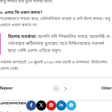
স্নায়ু শিথিল হয়ে ঘুমে সাহায্য করে।
৩. এলাচ কি ওজন কমায়?
পরোক্ষভাবে সাহায্য করে, মেটাবলিজম বাড়ায় ও পেট ফাঁপা কমায়। শুধু
এলাচে ওজন কমবে না।
বিশেষ সতর্কতা:
আপনি যদি পিত্তথলির পাথর, অ্যালার্জি বা
গর্ভাবস্থার জটিলতায় ভুগছেন, তবে চিকিৎসকের পরামর্শ
ছাড়া বেশি এলাচ এড়িয়ে চলুন।
সর্বশেষ আপডেট: ১৩ জুলাই ২০২৬। তথ্য যাচাই ও সম্পাদনা: ফিটনোশন
হেলথ ডেস্ক।
Newer
Older
এলাচ
মশলা
হজম