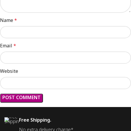
Name
*
Email
*
Website
Free Shipping.
No extra delivery charge*