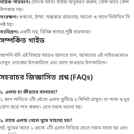
সঠিক পরিমাণ।
দৈনিক সার্ভিং সাইজ অনুসরণ করুন; বেশি মানে বেশি
উপকার নয়।
সংরক্ষণ।
শুকনো, ঠান্ডা, অন্ধকার জায়গায়; আলো ও তাপে ভিটামিন সি
নষ্ট হয়।
সংমিশ্রণ।
একটি নয়, বিভিন্ন খাবার,পুষ্টি ভারসাম্য।
সম্পর্কিত গাইড
আপনি যদি এই বিষয়ে আরও জানতে চান, আমাদের এই গাইডগুলোও
দেখুন:
লবঙ্গের উপকারিতা
এবং
আদা খাওয়ার উপকারিতা
।
সচরাচর জিজ্ঞাসিত প্রশ্ন (FAQs)
১. এলাচ চা কীভাবে বানাবো?
১ কাপ পানিতে ২টি থেঁতো এলাচ ফুটিয়ে ৫ মিনিট রাখুন। চা পাতা ও দুধ
যোগ করে পান করুন। এতে হজম ভালো হয়।
২. রাতে এলাচ খেলে ঘুমে সাহায্য হয়?
হ্যাঁ, ঘুমের আগে ১ থেকে ২টি এলাচ চিবিয়ে খেলে হজম সহজ হয় এবং