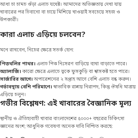
আধা চা চামচ গুঁড়া এলাচ যথেষ্ট। আমাদের অভিজ্ঞতায় দেখা যায়
খাবারের পর চিবানো বা চায়ে মিশিয়ে খাওয়াই সবচেয়ে সহজ ও
উপকারী।
কারা এলাচ এড়িয়ে চলবেন?
মনে রাখবেন, নিচের ক্ষেত্রে সতর্ক হোন:
পিত্তথলির পাথর।
এলাচ পিত্ত নিঃসরণ বাড়িয়ে ব্যথা বাড়াতে পারে।
অ্যালার্জি।
কারো ক্ষেত্রে এলাচে ত্বকে ফুসকুড়ি বা শ্বাসকষ্ট হতে পারে।
সার্জারির আগে।
অপারেশনের ২ সপ্তাহ আগে বেশি এলাচ বন্ধ করুন।
গর্ভাবস্থায় বেশি পরিমাণে।
স্বাভাবিক রান্নায় নিরাপদ, কিন্তু ঔষধি মাত্রায়
এড়িয়ে চলুন।
গভীর বিশ্লেষণ: এই খাবারের বৈজ্ঞানিক মূল্য
স্থানীয় ও ঐতিহ্যবাহী খাবার বাংলাদেশের ৫০০০+ বছরের চিকিৎসা
জ্ঞানের অংশ; আধুনিক গবেষণা অনেক দাবি নিশ্চিত করছে: