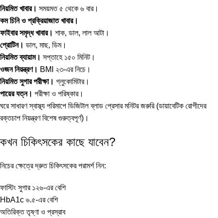
নিয়মিত খাবার।
সময়মত ৫ থেকে ৬ বার।
কম চিনি ও প্রক্রিয়াজাত খাবার।
ফাইবার সমৃদ্ধ খাবার।
শাক, ডাল, লাল আটা।
প্রোটিন।
ডাল, মাছ, ডিম।
নিয়মিত ব্যায়াম।
সপ্তাহে ১৫০ মিনিট।
ওজন নিয়ন্ত্রণ।
BMI ২৩-এর নিচে।
নিয়মিত সুগার পরীক্ষা।
গ্লুকোমিটার।
পায়ের যত্ন।
পরীক্ষা ও পরিষ্কার।
ঘরে সাধারণ স্বাস্থ্য পরিমাপে
ডিজিটাল ব্লাড প্রেসার মনিটর
জরুরি (ডায়াবেটিক রোগীদের
রক্তচাপ নিয়ন্ত্রণ বিশেষ গুরুত্বপূর্ণ)।
কখন চিকিৎসকের কাছে যাবেন?
নিচের ক্ষেত্রে দ্রুত চিকিৎসকের পরামর্শ নিন:
ফাস্টিং সুগার ১২৬-এর বেশি
HbA1c ৬.৫-এর বেশি
অতিরিক্ত তৃষ্ণা ও প্রস্রাব