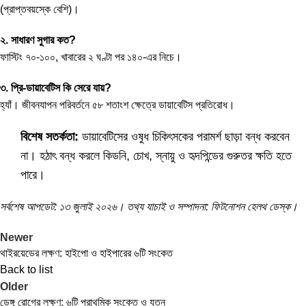
(প্রাপ্তবয়স্কে বেশি)।
২. সাধারণ সুগার কত?
ফাস্টিং ৭০-১০০, খাবারের ২ ঘণ্টা পর ১৪০-এর নিচে।
৩. প্রি-ডায়াবেটিস কি সেরে যায়?
হ্যাঁ। জীবনযাপন পরিবর্তনে ৫৮ শতাংশ ক্ষেত্রে ডায়াবেটিস প্রতিরোধ।
বিশেষ সতর্কতা:
ডায়াবেটিসের ওষুধ চিকিৎসকের পরামর্শ ছাড়া বন্ধ করবেন
না। হঠাৎ বন্ধ করলে কিডনি, চোখ, স্নায়ু ও হৃদপিন্ডের গুরুতর ক্ষতি হতে
পারে।
সর্বশেষ আপডেট: ১৩ জুলাই ২০২৬। তথ্য যাচাই ও সম্পাদনা: ফিটনোশন হেলথ ডেস্ক।
Newer
থাইরয়েডের লক্ষণ: হাইপো ও হাইপারের ৬টি সংকেত
Back to list
Older
ডেঙ্গু রোগের লক্ষণ: ৬টি প্রাথমিক সংকেত ও যত্ন