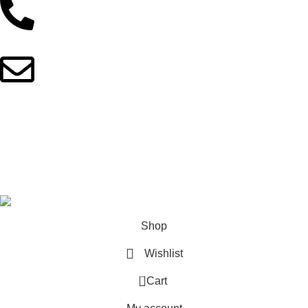
01902044933
fitnotionbd@gmail.com
Copyright © 2025 FitNotionBD. All Rights Reserved
This site is built with love by
Skyranko Bangladesh
Shop
Wishlist
0
Cart