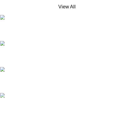
View All
Free Shipping.
No extra delivery charge*
24/7 Support.
Always here to help
Online Payment.
Pay easily and securely
Fast Delivery.
Quick, safe, and reliable
House #181/1, Flat B, Road #11, Mahananda Residential,