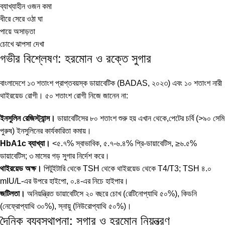
ব্যাখ্যাহীন ওজন কমা
ধীরে সেরে ওঠা ঘা
পায়ে অসাড়তা
চোখে ঝাপসা দেখা
গভীর বিশ্লেষণ: হরমোন ও রক্তে সুগার
বাংলাদেশে ১৩ শতাংশ প্রাপ্তবয়স্ক ডায়াবেটিক (BADAS, ২০২৩) এবং ১০ শতাংশ নারী
থাইরয়েড রোগী। ৫০ শতাংশ রোগী নিজে জানেন না:
ইনসুলিন রেজিস্ট্যান্স।
ডায়াবেটিসের ৮০ শতাংশ শুরু হয় এখান থেকে,পেটের চর্বি (>৯০ সেমি
পুরুষ) ইনসুলিনের কার্যকারিতা কমায়।
HbA1c ব্যাখ্যা।
<৫.৭% স্বাভাবিক, ৫.৭-৬.৪% প্রি-ডায়াবেটিস, ≥৬.৫%
ডায়াবেটিস; ৩ মাসের গড় সুগার নির্দেশ করে।
থাইরয়েড অক্ষ।
পিটুইটারি থেকে TSH থেকে থাইরয়েড থেকে T4/T3; TSH ৪.০
mIU/L-এর উপরে হাইপো, ০.৪-এর নিচে হাইপার।
জটিলতা।
অনিয়ন্ত্রিত ডায়াবেটিসে ২০ বছরে চোখ (রেটিনোপ্যাথি ৫০%), কিডনি
(নেফ্রোপ্যাথি ৩০%), স্নায়ু (নিউরোপ্যাথি ৫০%)।
দৈনিক ব্যবস্থাপনা: সুগার ও হরমোন নিয়ন্ত্রণ