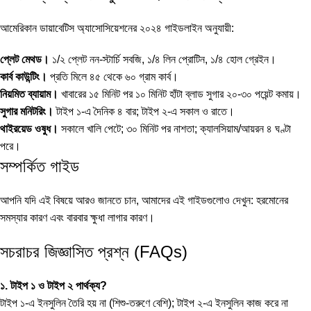
আমেরিকান ডায়াবেটিস অ্যাসোসিয়েশনের ২০২৪ গাইডলাইন অনুযায়ী:
প্লেট মেথড।
১/২ প্লেট নন-স্টার্চি সবজি, ১/৪ লিন প্রোটিন, ১/৪ হোল গ্রেইন।
কার্ব কাউন্টিং।
প্রতি মিলে ৪৫ থেকে ৬০ গ্রাম কার্ব।
নিয়মিত ব্যায়াম।
খাবারের ১৫ মিনিট পর ১০ মিনিট হাঁটা ব্লাড সুগার ২০-৩০ পয়েন্ট কমায়।
সুগার মনিটরিং।
টাইপ ১-এ দৈনিক ৪ বার; টাইপ ২-এ সকাল ও রাতে।
থাইরয়েড ওষুধ।
সকালে খালি পেটে; ৩০ মিনিট পর নাশতা; ক্যালসিয়াম/আয়রন ৪ ঘণ্টা
পরে।
সম্পর্কিত গাইড
আপনি যদি এই বিষয়ে আরও জানতে চান, আমাদের এই গাইডগুলোও দেখুন:
হরমোনের
সমস্যার কারণ
এবং
বারবার ক্ষুধা লাগার কারণ
।
সচরাচর জিজ্ঞাসিত প্রশ্ন (FAQs)
১. টাইপ ১ ও টাইপ ২ পার্থক্য?
টাইপ ১-এ ইনসুলিন তৈরি হয় না (শিশু-তরুণে বেশি); টাইপ ২-এ ইনসুলিন কাজ করে না