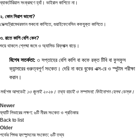
ব্যাকটেরিয়াল সংক্রমণে হ্যাঁ। ভাইরাল কাশিতে না।
২. কোন সিরাপ ভালো?
ডেক্সট্রোমেথরফান শুকনো কাশিতে, গুয়াইফেনেসিন কফযুক্ত কাশিতে।
৩. রাতে কাশি বেশি কেন?
শুয়ে থাকলে শ্লেষ্মা জমে ও অ্যাসিড রিফ্লাক্স বাড়ে।
বিশেষ সতর্কতা:
৩ সপ্তাহের বেশি কাশি বা কফে রক্ত টিবি বা ফুসফুস
ক্যান্সারের গুরুত্বপূর্ণ সংকেত। দেরি না করে বুকের এক্স-রে ও স্পুটাম পরীক্ষা
করান।
সর্বশেষ আপডেট: ১৩ জুলাই ২০২৬। তথ্য যাচাই ও সম্পাদনা: ফিটনোশন হেলথ ডেস্ক।
Newer
ফ্যাটি লিভারের লক্ষণ: ৬টি নীরব সংকেত ও প্রতিকার
Back to list
Older
গর্ভের শিশুর হৃৎস্পন্দনের সংকেত: ৬টি তথ্য