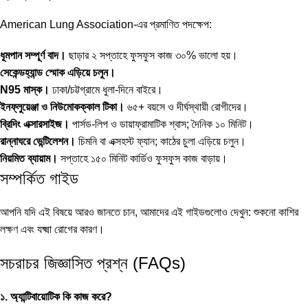
American Lung Association-এর প্রমাণিত পদক্ষেপ:
ধূমপান সম্পূর্ণ বাদ।
ছাড়ার ২ সপ্তাহে ফুসফুস কাজ ৩০% ভালো হয়।
সেকেন্ডহ্যান্ড স্মোক এড়িয়ে চলুন।
N95 মাস্ক।
ঢাকা/চট্টগ্রামে ধুলা-দিনে বাইরে।
ইনফ্লুয়েঞ্জা ও নিউমোকক্কাল টিকা।
৬৫+ বয়সে ও দীর্ঘস্থায়ী রোগীদের।
ব্রিদিং এক্সারসাইজ।
পার্সড-লিপ ও ডায়াফ্রামাটিক শ্বাস; দৈনিক ১০ মিনিট।
রান্নাঘরে ভেন্টিলেশন।
চিমনি বা এক্সহস্ট ফ্যান; কাঠের চুলা এড়িয়ে চলুন।
নিয়মিত ব্যায়াম।
সপ্তাহে ১৫০ মিনিট কার্ডিও ফুসফুস কাজ বাড়ায়।
সম্পর্কিত গাইড
আপনি যদি এই বিষয়ে আরও জানতে চান, আমাদের এই গাইডগুলোও দেখুন:
শুকনো কাশির
লক্ষণ
এবং
যক্ষ্মা রোগের কারণ
।
সচরাচর জিজ্ঞাসিত প্রশ্ন (FAQs)
১. অ্যান্টিবায়োটিক কি কাজ করে?