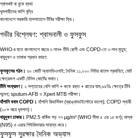
শ্বাসকষ্ট বা বুকে ব্যথা
ধূমপায়ীদের কাশি বৃদ্ধি
বাংলাদেশে সরকারি হাসপাতালে টিবির পরীক্ষা ফ্রি।
গভীর বিশ্লেষণ: শ্বাসনালী ও ফুসফুস
WHO-র মতে বাংলাদেশে বছরে ৩ লাখ+ টিবি রোগী এবং COPD-তে ৩ লাখ মৃত্যু;
বায়ুদূষণ ও তামাক প্রধান কারণ:
ফুসফুসের গঠন।
৩০ কোটি অ্যালভিওলাই; দৈনিক ১১,০০০ লিটার বাতাস প্রবাহিত; মোট
ক্ষেত্রফল একটি টেনিস কোর্টের সমান।
টিবি সংক্রমণ।
২ সপ্তাহের বেশি কাশি + কফে রক্ত + রাতের ঘাম,৯৯% ক্ষেত্রে টিবি
সন্দেহ; sputum-AFB ও Xpert MTB পরীক্ষা।
হাঁপানি বনাম COPD।
হাঁপানি রিভার্সিবল (ব্রঙ্কোডাইলেটরে ভালো); COPD স্থায়ী
(২০+ বছর ধূমপান)।
বায়ুদূষণ ঢাকায়।
PM2.5 বার্ষিক গড় ৭৭ µg/m³ (WHO সীমা ৫ এর ১৫ গুণ); মাস্ক
(N95) ও এয়ার পিউরিফায়ার সাহায্য করে।
ফুসফুস সুরক্ষার দৈনিক অভ্যাস