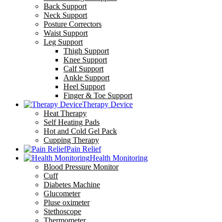
Back Support
Neck Support
Posture Correctors
Waist Support
Leg Support
Thigh Support
Knee Support
Calf Support
Ankle Support
Heel Support
Finger & Toe Support
Therapy Device
Heat Therapy
Self Heating Pads
Hot and Cold Gel Pack
Cupping Therapy
Pain Relief
Health Monitoring
Blood Pressure Monitor
Cuff
Diabetes Machine
Glucometer
Pluse oximeter
Stethoscope
Thermometer