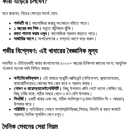
কারা এড়িয়ে চলবেন?
মনে রাখবেন, নিচের ক্ষেত্রে সতর্ক হোন:
গর্ভবতী মা।
কালোজিরা জরায়ু সংকোচন ঘটাতে পারে।
১ বছরের কম শিশু।
মধুতে বটুলিজম ঝুঁকি।
রক্ত পাতলা করার ওষুধ।
কালোজিরা প্রভাব বাড়াতে পারে।
সার্জারির আগে।
অপারেশনের ২ সপ্তাহ আগে বন্ধ করুন।
গভীর বিশ্লেষণ: এই খাবারের বৈজ্ঞানিক মূল্য
স্থানীয় ও ঐতিহ্যবাহী খাবার বাংলাদেশের ৫০০০+ বছরের চিকিৎসা জ্ঞানের অংশ; আধুনিক
গবেষণা অনেক দাবি নিশ্চিত করছে:
ফাইটোকেমিক্যাল।
এই খাবারে অ্যান্টি-অক্সিডেন্ট (পলিফেনল, ফ্ল্যাভোনয়েড,
ক্যারোটিনয়েড) কোষের ক্ষয় রোধ করে ও প্রদাহ কমায়।
শোষণ ও বায়োঅ্যাভেইলেবিলিটি।
কিছু উপাদান খালি পেটে ভালো শোষিত হয়,
কিছু চর্বির সঙ্গে; সঠিক সময়ে খেলে ৩ গুণ বেশি উপকার।
সিনার্জি।
একটি খাবার একা নয়, সঠিক সংমিশ্রণে (যেমন ভিটামিন সি + আয়রন)
উপকার বাড়ে।
পরিমিতি।
অতিরিক্ত সেবনে পার্শ্বপ্রতিক্রিয়া,লিভার, কিডনি বা রক্ত জমাটে
প্রভাব; দৈনিক সুপারিশ মেনে চলুন।
দৈনিক সেবনের সেরা নিয়ম