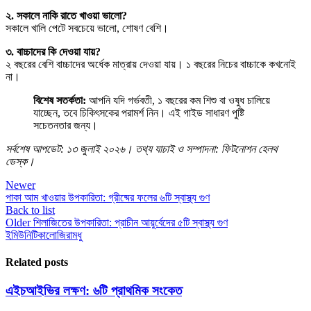
২. সকালে নাকি রাতে খাওয়া ভালো?
সকালে খালি পেটে সবচেয়ে ভালো, শোষণ বেশি।
৩. বাচ্চাদের কি দেওয়া যায়?
২ বছরের বেশি বাচ্চাদের অর্ধেক মাত্রায় দেওয়া যায়। ১ বছরের নিচের বাচ্চাকে কখনোই
না।
বিশেষ সতর্কতা:
আপনি যদি গর্ভবতী, ১ বছরের কম শিশু বা ওষুধ চালিয়ে
যাচ্ছেন, তবে চিকিৎসকের পরামর্শ নিন। এই গাইড সাধারণ পুষ্টি
সচেতনতার জন্য।
সর্বশেষ আপডেট: ১৩ জুলাই ২০২৬। তথ্য যাচাই ও সম্পাদনা: ফিটনোশন হেলথ
ডেস্ক।
Newer
পাকা আম খাওয়ার উপকারিতা: গ্রীষ্মের ফলের ৬টি স্বাস্থ্য গুণ
Back to list
Older
শিলাজিতের উপকারিতা: প্রাচীন আয়ুর্বেদের ৫টি স্বাস্থ্য গুণ
ইমিউনিটি
কালোজিরা
মধু
Related posts
এইচআইভির লক্ষণ: ৬টি প্রাথমিক সংকেত