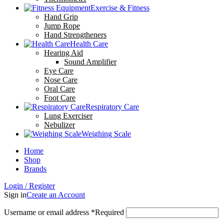
Exercise & Fitness
Hand Grip
Jump Rope
Hand Strengtheners
Health Care
Hearing Aid
Sound Amplifier
Eye Care
Nose Care
Oral Care
Foot Care
Respiratory Care
Lung Exerciser
Nebulizer
Weighing Scale
Home
Shop
Brands
Login / Register
Sign in
Create an Account
Username or email address
*
Required