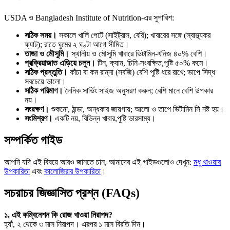
USDA ও Bangladesh Institute of Nutrition-এর সুপারিশ:
সঠিক সময়।
সকালে খালি পেটে (সাইট্রাস, বেরি); খাবারের সঙ্গে (স্বাস্থ্যকর
ফ্যাট); রাতে ঘুমের ২ ঘণ্টা আগে সীমিত।
তাজা ও মৌসুমি।
স্থানীয় ও মৌসুমি খাবারে ভিটামিন-খনিজ ৪০% বেশি।
প্রক্রিয়াজাত এড়িয়ে চলুন।
টিন, ক্যান, চিনি-সংরক্ষিত,পুষ্টি ৫০% কমে।
সঠিক প্রস্তুতি।
কাঁচা বা কম রান্না (সবজি) বেশি পুষ্টি ধরে রাখে; ভাপে সিদ্ধ
সবচেয়ে ভালো।
সঠিক পরিমাণ।
দৈনিক সার্ভিং সাইজ অনুসরণ করুন; বেশি মানে বেশি উপকার
নয়।
সংরক্ষণ।
শুকনো, ঠান্ডা, অন্ধকার জায়গায়; আলো ও তাপে ভিটামিন সি নষ্ট হয়।
সংমিশ্রণ।
একটি নয়, বিভিন্ন খাবার,পুষ্টি ভারসাম্য।
সম্পর্কিত গাইড
আপনি যদি এই বিষয়ে আরও জানতে চান, আমাদের এই গাইডগুলোও দেখুন:
মধু খাওয়ার
উপকারিতা
এবং
কালোজিরার উপকারিতা
।
সচরাচর জিজ্ঞাসিত প্রশ্ন (FAQs)
১. এই কম্বিনেশন কি রোজ খাওয়া নিরাপদ?
হ্যাঁ, ২ থেকে ৩ মাস নিরাপদ। এরপর ১ মাস বিরতি দিন।