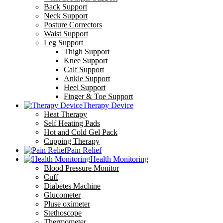
Back Support
Neck Support
Posture Correctors
Waist Support
Leg Support
Thigh Support
Knee Support
Calf Support
Ankle Support
Heel Support
Finger & Toe Support
Therapy Device
Heat Therapy
Self Heating Pads
Hot and Cold Gel Pack
Cupping Therapy
Pain Relief
Health Monitoring
Blood Pressure Monitor
Cuff
Diabetes Machine
Glucometer
Pluse oximeter
Stethoscope
Thermometer