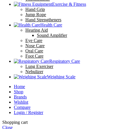
Exercise & Fitness
Hand Grip
Jump Rope
Hand Strengtheners
Health Care
Hearing Aid
Sound Amplifier
Eye Care
Nose Care
Oral Care
Foot Care
Respiratory Care
Lung Exerciser
Nebulizer
Weighing Scale
Home
Shop
Brands
Wishlist
Compare
Login / Register
Shopping cart
Close