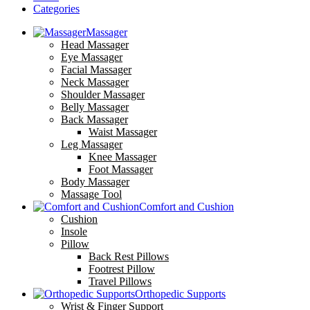
Categories
Massager
Head Massager
Eye Massager
Facial Massager
Neck Massager
Shoulder Massager
Belly Massager
Back Massager
Waist Massager
Leg Massager
Knee Massager
Foot Massager
Body Massager
Massage Tool
Comfort and Cushion
Cushion
Insole
Pillow
Back Rest Pillows
Footrest Pillow
Travel Pillows
Orthopedic Supports
Wrist & Finger Support