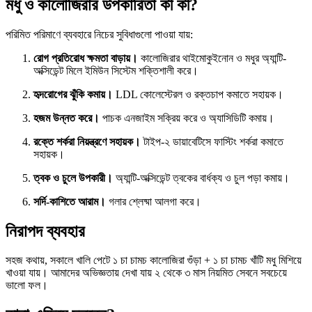
মধু ও কালোজিরার উপকারিতা কী কী?
পরিমিত পরিমাণে ব্যবহারে নিচের সুবিধাগুলো পাওয়া যায়:
রোগ প্রতিরোধ ক্ষমতা বাড়ায়।
কালোজিরার থাইমোকুইনোন ও মধুর অ্যান্টি-
অক্সিডেন্ট মিলে ইমিউন সিস্টেম শক্তিশালী করে।
হৃদরোগের ঝুঁকি কমায়।
LDL কোলেস্টেরল ও রক্তচাপ কমাতে সহায়ক।
হজম উন্নত করে।
পাচক এনজাইম সক্রিয় করে ও অ্যাসিডিটি কমায়।
রক্তে শর্করা নিয়ন্ত্রণে সহায়ক।
টাইপ-২ ডায়াবেটিসে ফাস্টিং শর্করা কমাতে
সহায়ক।
ত্বক ও চুলে উপকারী।
অ্যান্টি-অক্সিডেন্ট ত্বকের বার্ধক্য ও চুল পড়া কমায়।
সর্দি-কাশিতে আরাম।
গলার শ্লেষ্মা আলগা করে।
নিরাপদ ব্যবহার
সহজ কথায়, সকালে খালি পেটে ১ চা চামচ কালোজিরা গুঁড়া + ১ চা চামচ খাঁটি মধু মিশিয়ে
খাওয়া যায়। আমাদের অভিজ্ঞতায় দেখা যায় ২ থেকে ৩ মাস নিয়মিত সেবনে সবচেয়ে
ভালো ফল।