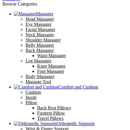
Browse Categories
Massager
Head Massager
Eye Massager
Facial Massager
Neck Massager
Shoulder Massager
Belly Massager
Back Massager
Waist Massager
Leg Massager
Knee Massager
Foot Massager
Body Massager
Massage Tool
Comfort and Cushion
Cushion
Insole
Pillow
Back Rest Pillows
Footrest Pillow
Travel Pillows
Orthopedic Supports
Wrist & Finger Support