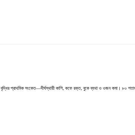
ক বৃদ্ধির প্রাথমিক সংকেত—দীর্ঘস্থায়ী কাশি, কফে রক্ত, বুকে ব্যথা ও ওজন কমা। ৮০ শতাংশ