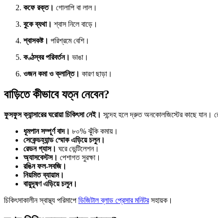
কফে রক্ত।
গোলাপি বা লাল।
বুকে ব্যথা।
শ্বাস নিলে বাড়ে।
শ্বাসকষ্ট।
পরিশ্রমে বেশি।
কণ্ঠস্বর পরিবর্তন।
ভাঙা।
ওজন কমা ও ক্লান্তি।
কারণ ছাড়া।
বাড়িতে কীভাবে যত্ন নেবেন?
ফুসফুস ক্যান্সারের ঘরোয়া চিকিৎসা নেই।
সন্দেহ হলে দ্রুত অনকোলজিস্টের কাছে যান। রো
ধূমপান সম্পূর্ণ বাদ।
৮০% ঝুঁকি কমায়।
সেকেন্ডহ্যান্ড স্মোক এড়িয়ে চলুন।
রেডন গ্যাস।
ঘরে ভেন্টিলেশন।
অ্যাসবেস্টস।
পেশাগত সুরক্ষা।
রঙিন ফল-সবজি।
নিয়মিত ব্যায়াম।
বায়ুদূষণ এড়িয়ে চলুন।
চিকিৎসাকালীন স্বাস্থ্য পরিমাপে
ডিজিটাল ব্লাড প্রেসার মনিটর
সহায়ক।