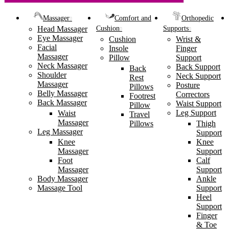
Massager
Comfort and
Orthopedic
Head Massager
Cushion
Supports
Eye Massager
Cushion
Wrist &
Facial
Insole
Finger
Massager
Pillow
Support
Neck Massager
Back Support
Back
Shoulder
Neck Support
Rest
Massager
Posture
Pillows
Belly Massager
Correctors
Footrest
Back Massager
Waist Support
Pillow
Leg Support
Waist
Travel
Massager
Pillows
Thigh
Leg Massager
Support
Knee
Knee
Support
Massager
Calf
Foot
Support
Massager
Ankle
Body Massager
Support
Massage Tool
Heel
Support
Finger
& Toe