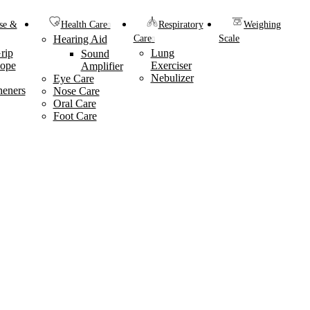
se &
Health Care
Respiratory
Weighing
Hearing Aid
Care
Scale
rip
Lung
Sound
ope
Exerciser
Amplifier
Nebulizer
Eye Care
heners
Nose Care
Oral Care
Foot Care