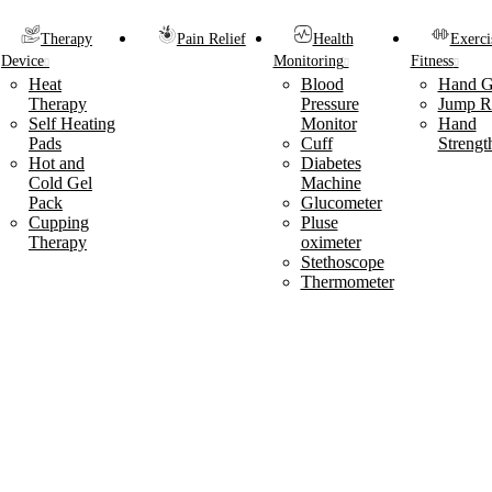
Therapy
Pain Relief
Health
Exerci
Device
Monitoring
Fitness
Heat
Blood
Hand G
Therapy
Pressure
Jump R
Self Heating
Monitor
Hand
Pads
Cuff
Strengt
Hot and
Diabetes
Cold Gel
Machine
Pack
Glucometer
Cupping
Pluse
Therapy
oximeter
Stethoscope
Thermometer