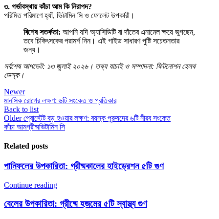
৩. গর্ভাবস্থায় কাঁচা আম কি নিরাপদ?
পরিমিত পরিমাণে হ্যাঁ, ভিটামিন সি ও ফোলেট উপকারী।
বিশেষ সতর্কতা:
আপনি যদি অ্যাসিডিটি বা দাঁতের এনামেল ক্ষয়ে ভুগছেন,
তবে চিকিৎসকের পরামর্শ নিন। এই গাইড সাধারণ পুষ্টি সচেতনতার
জন্য।
সর্বশেষ আপডেট: ১৩ জুলাই ২০২৬। তথ্য যাচাই ও সম্পাদনা: ফিটনোশন হেলথ
ডেস্ক।
Newer
মানসিক রোগের লক্ষণ: ৬টি সংকেত ও প্রতিকার
Back to list
Older
প্রোস্টেট বড় হওয়ার লক্ষণ: বয়স্ক পুরুষদের ৬টি নীরব সংকেত
কাঁচা আম
গ্রীষ্ম
ভিটামিন সি
Related posts
পানিফলের উপকারিতা: গ্রীষ্মকালের হাইড্রেশন ৫টি গুণ
Continue reading
বেলের উপকারিতা: গ্রীষ্মে হজমের ৫টি স্বাস্থ্য গুণ