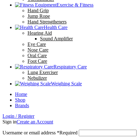
Exercise & Fitness
Hand Grip
Jump Rope
Hand Strengtheners
Health Care
Hearing Aid
Sound Amplifier
Eye Care
Nose Care
Oral Care
Foot Care
Respiratory Care
Lung Exerciser
Nebulizer
Weighing Scale
Home
Shop
Brands
Login / Register
Sign in
Create an Account
Username or email address
*
Required