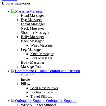
Browse Categories
Massager
Head Massager
Eye Massager
Facial Massager
Neck Massager
Shoulder Massager
Belly Massager
Back Massager
Waist Massager
Leg Massager
Knee Massager
Foot Massager
Body Massager
Massage Tool
Comfort and Cushion
Cushion
Insole
Pillow
Back Rest Pillows
Footrest Pillow
Travel Pillows
Orthopedic Supports
Wrist & Finger Support