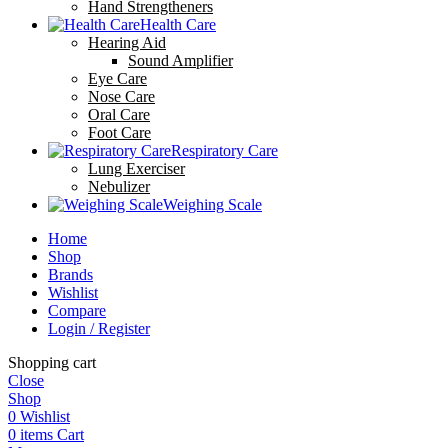
Hand Strengtheners
Health Care
Hearing Aid
Sound Amplifier
Eye Care
Nose Care
Oral Care
Foot Care
Respiratory Care
Lung Exerciser
Nebulizer
Weighing Scale
Home
Shop
Brands
Wishlist
Compare
Login / Register
Shopping cart
Close
Shop
0
Wishlist
0
items
Cart