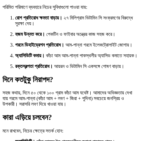
পরিমিত পরিমাণে ব্যবহারে নিচের সুবিধাগুলো পাওয়া যায়:
রোগ প্রতিরোধ ক্ষমতা বাড়ায়।
২৭ মিলিগ্রাম ভিটামিন সি সংক্রমণের বিরুদ্ধে
সুরক্ষা দেয়।
হজম উন্নত করে।
পেকটিন ও ফাইবার অন্ত্রের কাজ সহজ করে।
গরমে ডিহাইড্রেশন প্রতিরোধ।
আম-পান্না গরমে ইলেকট্রোলাইট জোগায়।
অ্যাসিডিটি কমায়।
কাঁচা আম আম-পান্না পাকস্থলীর অ্যাসিড কমাতে সহায়ক।
রক্তস্বল্পতা প্রতিরোধ।
আয়রন ও ভিটামিন সি একসঙ্গে শোষণ বাড়ায়।
দিনে কতটুকু নিরাপদ?
সহজ কথায়, দিনে ৫০ থেকে ১০০ গ্রাম কাঁচা আম যথেষ্ট। আমাদের অভিজ্ঞতায় দেখা
যায় গরমে আম-পান্না (কাঁচা আম + লবণ + জিরা + পুদিনা) সবচেয়ে জনপ্রিয় ও
উপকারী। সরাসরি লবণ দিয়ে খাওয়া যায়।
কারা এড়িয়ে চলবেন?
মনে রাখবেন, নিচের ক্ষেত্রে সতর্ক হোন: