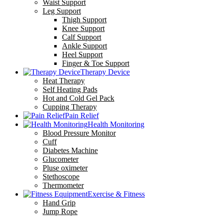
Waist Support
Leg Support
Thigh Support
Knee Support
Calf Support
Ankle Support
Heel Support
Finger & Toe Support
Therapy Device
Heat Therapy
Self Heating Pads
Hot and Cold Gel Pack
Cupping Therapy
Pain Relief
Health Monitoring
Blood Pressure Monitor
Cuff
Diabetes Machine
Glucometer
Pluse oximeter
Stethoscope
Thermometer
Exercise & Fitness
Hand Grip
Jump Rope