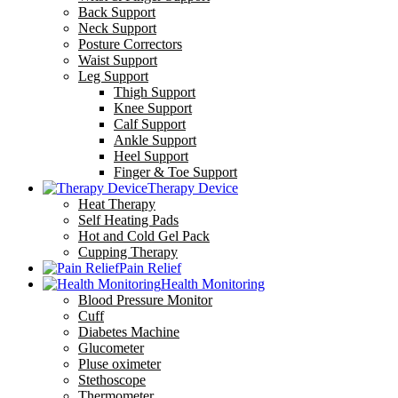
Back Support
Neck Support
Posture Correctors
Waist Support
Leg Support
Thigh Support
Knee Support
Calf Support
Ankle Support
Heel Support
Finger & Toe Support
Therapy Device
Heat Therapy
Self Heating Pads
Hot and Cold Gel Pack
Cupping Therapy
Pain Relief
Health Monitoring
Blood Pressure Monitor
Cuff
Diabetes Machine
Glucometer
Pluse oximeter
Stethoscope
Thermometer