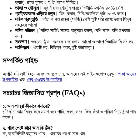
ফ্যাট); রাতে ঘুমের ২ ঘণ্টা আগে সীমিত।
তাজা ও মৌসুমি।
স্থানীয় ও মৌসুমি খাবারে ভিটামিন-খনিজ ৪০% বেশি।
প্রক্রিয়াজাত এড়িয়ে চলুন।
টিন, ক্যান, চিনি-সংরক্ষিত,পুষ্টি ৫০% কমে।
সঠিক প্রস্তুতি।
কাঁচা বা কম রান্না (সবজি) বেশি পুষ্টি ধরে রাখে; ভাপে সিদ্ধ
সবচেয়ে ভালো।
সঠিক পরিমাণ।
দৈনিক সার্ভিং সাইজ অনুসরণ করুন; বেশি মানে বেশি উপকার
নয়।
সংরক্ষণ।
শুকনো, ঠান্ডা, অন্ধকার জায়গায়; আলো ও তাপে ভিটামিন সি নষ্ট হয়।
সংমিশ্রণ।
একটি নয়, বিভিন্ন খাবার,পুষ্টি ভারসাম্য।
সম্পর্কিত গাইড
আপনি যদি এই বিষয়ে আরও জানতে চান, আমাদের এই গাইডগুলোও দেখুন:
পাকা আমের
উপকারিতা
এবং
লেবু খাওয়ার উপকারিতা
।
সচরাচর জিজ্ঞাসিত প্রশ্ন (FAQs)
১. আম-পান্না কীভাবে বানাবো?
১টি কাঁচা আম সিদ্ধ করে ম্যাশ করে পানি, লবণ, ভাজা জিরা গুঁড়া ও পুদিনা দিয়ে ঠান্ডা পান
করুন।
২. খালি পেটে কাঁচা আম কি ঠিক?
না, অ্যাসিডিটি বাড়াতে পারে। খাবারের পর বা সঙ্গে খান।