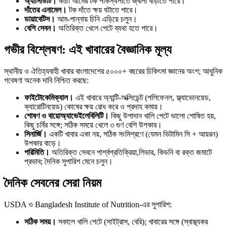
অ্যাসিডিটি।
কাঁচা আমের টক পাকস্থলীতে জ্বালা বাড়াতে পারে।
দাঁতের এনামেল।
টক দাঁতে ক্ষয় ঘটাতে পারে।
ডায়াবেটিস।
আম-পান্নায় চিনি এড়িয়ে চলুন।
বেশি সেবন।
অতিরিক্ত খেলে পেটে ব্যথা হতে পারে।
গভীর বিশ্লেষণ: এই খাবারের বৈজ্ঞানিক মূল্য
স্থানীয় ও ঐতিহ্যবাহী খাবার বাংলাদেশের ৫০০০+ বছরের চিকিৎসা জ্ঞানের অংশ; আধুনিক
গবেষণা অনেক দাবি নিশ্চিত করছে:
ফাইটোকেমিক্যাল।
এই খাবারে অ্যান্টি-অক্সিডেন্ট (পলিফেনল, ফ্ল্যাভোনয়েড,
ক্যারোটিনয়েড) কোষের ক্ষয় রোধ করে ও প্রদাহ কমায়।
শোষণ ও বায়োঅ্যাভেইলেবিলিটি।
কিছু উপাদান খালি পেটে ভালো শোষিত হয়,
কিছু চর্বির সঙ্গে; সঠিক সময়ে খেলে ৩ গুণ বেশি উপকার।
সিনার্জি।
একটি খাবার একা নয়, সঠিক সংমিশ্রণে (যেমন ভিটামিন সি + আয়রন)
উপকার বাড়ে।
পরিমিতি।
অতিরিক্ত সেবনে পার্শ্বপ্রতিক্রিয়া,লিভার, কিডনি বা রক্ত জমাটে
প্রভাব; দৈনিক সুপারিশ মেনে চলুন।
দৈনিক সেবনের সেরা নিয়ম
USDA ও Bangladesh Institute of Nutrition-এর সুপারিশ:
সঠিক সময়।
সকালে খালি পেটে (সাইট্রাস, বেরি); খাবারের সঙ্গে (স্বাস্থ্যকর