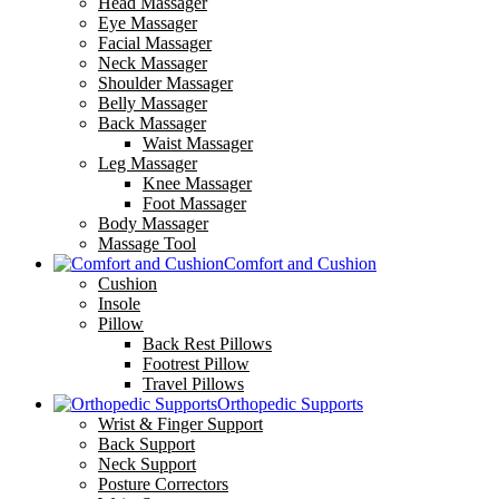
Head Massager
Eye Massager
Facial Massager
Neck Massager
Shoulder Massager
Belly Massager
Back Massager
Waist Massager
Leg Massager
Knee Massager
Foot Massager
Body Massager
Massage Tool
Comfort and Cushion
Cushion
Insole
Pillow
Back Rest Pillows
Footrest Pillow
Travel Pillows
Orthopedic Supports
Wrist & Finger Support
Back Support
Neck Support
Posture Correctors