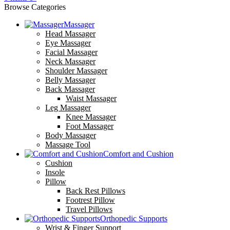
Browse Categories
Massager
Head Massager
Eye Massager
Facial Massager
Neck Massager
Shoulder Massager
Belly Massager
Back Massager
Waist Massager
Leg Massager
Knee Massager
Foot Massager
Body Massager
Massage Tool
Comfort and Cushion
Cushion
Insole
Pillow
Back Rest Pillows
Footrest Pillow
Travel Pillows
Orthopedic Supports
Wrist & Finger Support