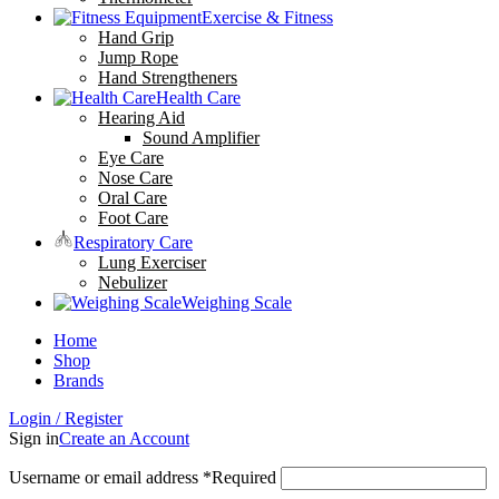
Exercise & Fitness
Hand Grip
Jump Rope
Hand Strengtheners
Health Care
Hearing Aid
Sound Amplifier
Eye Care
Nose Care
Oral Care
Foot Care
Respiratory Care
Lung Exerciser
Nebulizer
Weighing Scale
Home
Shop
Brands
Login / Register
Sign in
Create an Account
Username or email address
*
Required