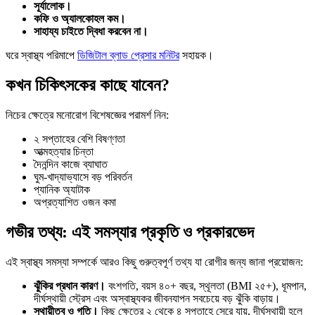
সূর্যালোক।
কফি ও অ্যালকোহল কম।
সাহায্য চাইতে দ্বিধা করবেন না।
ঘরে স্বাস্থ্য পরিমাপে
ডিজিটাল ব্লাড প্রেসার মনিটর
সহায়ক।
কখন চিকিৎসকের কাছে যাবেন?
নিচের ক্ষেত্রে মনোরোগ বিশেষজ্ঞের পরামর্শ নিন:
২ সপ্তাহের বেশি বিষণ্ণতা
আত্মহত্যার চিন্তা
দৈনন্দিন কাজে ব্যাঘাত
ঘুম-খাদ্যাভ্যাসে বড় পরিবর্তন
প্যানিক অ্যাটাক
অপ্রত্যাশিত ওজন কমা
গভীর তথ্য: এই সমস্যার প্রকৃতি ও প্রকারভেদ
এই স্বাস্থ্য সমস্যা সম্পর্কে আরও কিছু গুরুত্বপূর্ণ তথ্য যা রোগীর জন্য জানা প্রয়োজন:
ঝুঁকির প্রধান কারণ।
বংশগতি, বয়স ৪০+ বছর, স্থূলতা (BMI ২৫+), ধূমপান,
দীর্ঘস্থায়ী স্ট্রেস এবং অস্বাস্থ্যকর জীবনযাপন সবচেয়ে বড় ঝুঁকি বাড়ায়।
স্থায়ীত্ব ও গতি।
কিছু ক্ষেত্রে ২ থেকে ৪ সপ্তাহে সেরে যায়, দীর্ঘস্থায়ী হলে