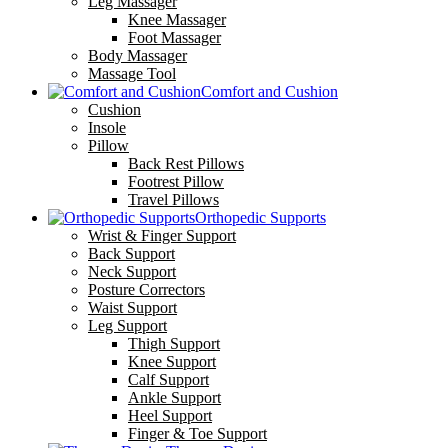
Leg Massager
Knee Massager
Foot Massager
Body Massager
Massage Tool
Comfort and Cushion
Cushion
Insole
Pillow
Back Rest Pillows
Footrest Pillow
Travel Pillows
Orthopedic Supports
Wrist & Finger Support
Back Support
Neck Support
Posture Correctors
Waist Support
Leg Support
Thigh Support
Knee Support
Calf Support
Ankle Support
Heel Support
Finger & Toe Support