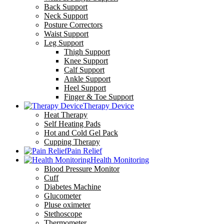
Back Support
Neck Support
Posture Correctors
Waist Support
Leg Support
Thigh Support
Knee Support
Calf Support
Ankle Support
Heel Support
Finger & Toe Support
Therapy Device
Heat Therapy
Self Heating Pads
Hot and Cold Gel Pack
Cupping Therapy
Pain Relief
Health Monitoring
Blood Pressure Monitor
Cuff
Diabetes Machine
Glucometer
Pluse oximeter
Stethoscope
Thermometer