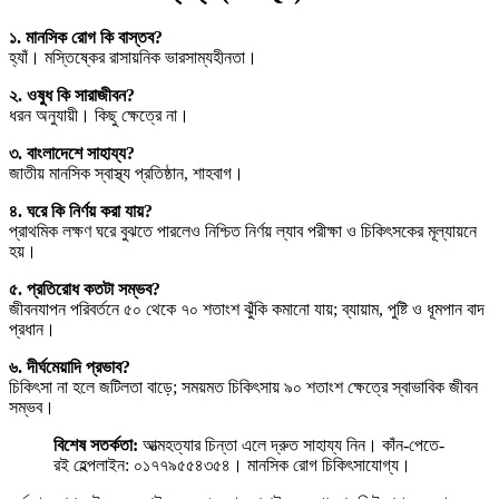
১. মানসিক রোগ কি বাস্তব?
হ্যাঁ। মস্তিষ্কের রাসায়নিক ভারসাম্যহীনতা।
২. ওষুধ কি সারাজীবন?
ধরন অনুযায়ী। কিছু ক্ষেত্রে না।
৩. বাংলাদেশে সাহায্য?
জাতীয় মানসিক স্বাস্থ্য প্রতিষ্ঠান, শাহবাগ।
৪. ঘরে কি নির্ণয় করা যায়?
প্রাথমিক লক্ষণ ঘরে বুঝতে পারলেও নিশ্চিত নির্ণয় ল্যাব পরীক্ষা ও চিকিৎসকের মূল্যায়নে
হয়।
৫. প্রতিরোধ কতটা সম্ভব?
জীবনযাপন পরিবর্তনে ৫০ থেকে ৭০ শতাংশ ঝুঁকি কমানো যায়; ব্যায়াম, পুষ্টি ও ধূমপান বাদ
প্রধান।
৬. দীর্ঘমেয়াদি প্রভাব?
চিকিৎসা না হলে জটিলতা বাড়ে; সময়মত চিকিৎসায় ৯০ শতাংশ ক্ষেত্রে স্বাভাবিক জীবন
সম্ভব।
বিশেষ সতর্কতা:
আত্মহত্যার চিন্তা এলে দ্রুত সাহায্য নিন। কাঁন-পেতে-
রই হেল্পলাইন: ০১৭৭৯৫৫৪৩৫৪। মানসিক রোগ চিকিৎসাযোগ্য।