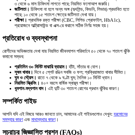
৩ থেকে ৬ মাস চিকিৎসা লাগতে পারে; নিয়মিত ফলোআপ জরুরি।
জটিলতা।
চিকিৎসা না হলে অন্য অঙ্গ (হৃদপিন্ড, কিডনি, লিভার) প্রভাবিত হতে
পারে; ১০ থেকে ১৫ শতাংশ ক্ষেত্রে জটিলতা দেখা যায়।
পরীক্ষা।
প্রাথমিক রক্ত পরীক্ষা (CBC, লিপিড প্রোফাইল, HbA1c),
প্রয়োজনে আল্ট্রাসাউন্ড বা এক্স-রে করালে সঠিক নির্ণয় সহজ হয়।
প্রতিরোধ ও ব্যবস্থাপনা
রোগীদের অভিজ্ঞতায় দেখা যায় নিয়মিত জীবনযাপন পরিবর্তনে ৫০ থেকে ৭০ শতাংশ ঝুঁকি
কমানো সম্ভব:
প্রতিদিন ৩০ মিনিট মাঝারি ব্যায়াম।
হাঁটা, সাঁতার বা যোগ।
সুষম খাবার।
দিনে ৫ প্লেট রঙিন সবজি ও ফল; প্রক্রিয়াজাত খাবার সীমিত।
ঘুম ও স্ট্রেস।
রাতে ৭ থেকে ৯ ঘণ্টা ঘুম; দৈনিক ১০ মিনিট ধ্যান।
নিয়মিত স্ক্রিনিং।
৪০+ বয়সে বার্ষিক স্বাস্থ্য পরীক্ষা।
ধূমপান-মদ্যপান বাদ।
এই দুটি ৩০ শতাংশ রোগের প্রধান ঝুঁকির কারণ।
সম্পর্কিত গাইড
আপনি যদি এই বিষয়ে আরও জানতে চান, আমাদের এই গাইডগুলোও দেখুন:
হরমোনের
সমস্যার কারণ
এবং
মাথাব্যথার কারণ
।
সচরাচর জিজ্ঞাসিত প্রশ্ন (FAQs)