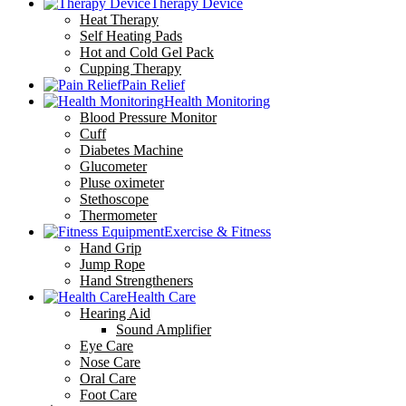
Therapy Device
Heat Therapy
Self Heating Pads
Hot and Cold Gel Pack
Cupping Therapy
Pain Relief
Health Monitoring
Blood Pressure Monitor
Cuff
Diabetes Machine
Glucometer
Pluse oximeter
Stethoscope
Thermometer
Exercise & Fitness
Hand Grip
Jump Rope
Hand Strengtheners
Health Care
Hearing Aid
Sound Amplifier
Eye Care
Nose Care
Oral Care
Foot Care