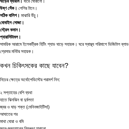
ঘাড়ের ব্যায়াম।
ধীরে ঘোরানো।
উষ্ণ সেঁক।
পেশির টানে।
সঠিক বালিশ।
মাঝারি উঁচু।
মোবাইল সোজা।
স্ট্রেস কমান।
প্যারাসিটামল।
সাময়িক আরামে
ইলেকট্রিক হিটিং প্যাড
ঘাড়ে সহায়ক। ঘরে স্বাস্থ্য পরিমাপে
ডিজিটাল ব্লাড
প্রেসার মনিটর
সহায়ক।
কখন চিকিৎসকের কাছে যাবেন?
নিচের ক্ষেত্রে অর্থোপেডিস্টের পরামর্শ নিন:
২ সপ্তাহের বেশি ব্যথা
হাতে ঝিনঝিন বা দুর্বলতা
জ্বর ও ঘাড় শক্ত (মেনিনজাইটিস!)
আঘাতের পর
মাথা ঘোরা ও বমি
মূত্র-মলত্যাগের নিয়ন্ত্রণ হারানো