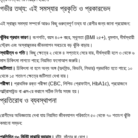
গভীর তথ্য: এই সমস্যার প্রকৃতি ও প্রকারভেদ
এই স্বাস্থ্য সমস্যা সম্পর্কে আরও কিছু গুরুত্বপূর্ণ তথ্য যা রোগীর জন্য জানা প্রয়োজন:
ঝুঁকির প্রধান কারণ।
বংশগতি, বয়স ৪০+ বছর, স্থূলতা (BMI ২৫+), ধূমপান, দীর্ঘস্থায়ী
স্ট্রেস এবং অস্বাস্থ্যকর জীবনযাপন সবচেয়ে বড় ঝুঁকি বাড়ায়।
স্থায়ীত্ব ও গতি।
কিছু ক্ষেত্রে ২ থেকে ৪ সপ্তাহে সেরে যায়, দীর্ঘস্থায়ী হলে ৩ থেকে ৬
মাস চিকিৎসা লাগতে পারে; নিয়মিত ফলোআপ জরুরি।
জটিলতা।
চিকিৎসা না হলে অন্য অঙ্গ (হৃদপিন্ড, কিডনি, লিভার) প্রভাবিত হতে পারে; ১০
থেকে ১৫ শতাংশ ক্ষেত্রে জটিলতা দেখা যায়।
পরীক্ষা।
প্রাথমিক রক্ত পরীক্ষা (CBC, লিপিড প্রোফাইল, HbA1c), প্রয়োজনে
আল্ট্রাসাউন্ড বা এক্স-রে করালে সঠিক নির্ণয় সহজ হয়।
প্রতিরোধ ও ব্যবস্থাপনা
রোগীদের অভিজ্ঞতায় দেখা যায় নিয়মিত জীবনযাপন পরিবর্তনে ৫০ থেকে ৭০ শতাংশ ঝুঁকি
কমানো সম্ভব:
প্রতিদিন ৩০ মিনিট মাঝারি ব্যায়াম।
হাঁটা, সাঁতার বা যোগ।