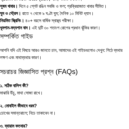
সুষম খাবার।
দিনে ৫ প্লেট রঙিন সবজি ও ফল; প্রক্রিয়াজাত খাবার সীমিত।
ঘুম ও স্ট্রেস।
রাতে ৭ থেকে ৯ ঘণ্টা ঘুম; দৈনিক ১০ মিনিট ধ্যান।
নিয়মিত স্ক্রিনিং।
৪০+ বয়সে বার্ষিক স্বাস্থ্য পরীক্ষা।
ধূমপান-মদ্যপান বাদ।
এই দুটি ৩০ শতাংশ রোগের প্রধান ঝুঁকির কারণ।
সম্পর্কিত গাইড
আপনি যদি এই বিষয়ে আরও জানতে চান, আমাদের এই গাইডগুলোও দেখুন:
পিঠে ব্যথার
লক্ষণ
এবং
মাথাব্যথার কারণ
।
সচরাচর জিজ্ঞাসিত প্রশ্ন (FAQs)
১. সঠিক বালিশ কী?
মাঝারি উঁচু, মাথা সোজা রাখে।
২. মোবাইল কীভাবে ধরব?
চোখের সমান্তরালে; নিচে তাকাবেন না।
৩. ব্যায়াম কতবার?