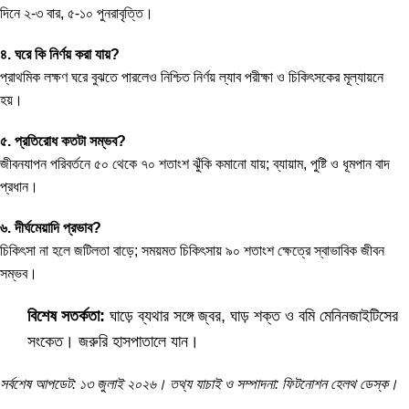
দিনে ২-৩ বার, ৫-১০ পুনরাবৃত্তি।
৪. ঘরে কি নির্ণয় করা যায়?
প্রাথমিক লক্ষণ ঘরে বুঝতে পারলেও নিশ্চিত নির্ণয় ল্যাব পরীক্ষা ও চিকিৎসকের মূল্যায়নে
হয়।
৫. প্রতিরোধ কতটা সম্ভব?
জীবনযাপন পরিবর্তনে ৫০ থেকে ৭০ শতাংশ ঝুঁকি কমানো যায়; ব্যায়াম, পুষ্টি ও ধূমপান বাদ
প্রধান।
৬. দীর্ঘমেয়াদি প্রভাব?
চিকিৎসা না হলে জটিলতা বাড়ে; সময়মত চিকিৎসায় ৯০ শতাংশ ক্ষেত্রে স্বাভাবিক জীবন
সম্ভব।
বিশেষ সতর্কতা:
ঘাড়ে ব্যথার সঙ্গে জ্বর, ঘাড় শক্ত ও বমি মেনিনজাইটিসের
সংকেত। জরুরি হাসপাতালে যান।
সর্বশেষ আপডেট: ১৩ জুলাই ২০২৬। তথ্য যাচাই ও সম্পাদনা: ফিটনোশন হেলথ ডেস্ক।