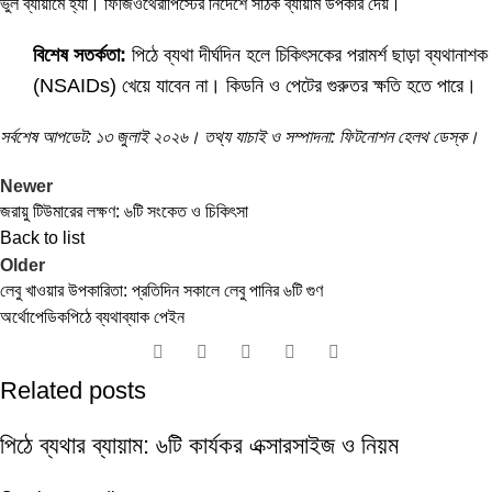
ভুল ব্যায়ামে হ্যাঁ। ফিজিওথেরাপিস্টের নির্দেশে সঠিক ব্যায়াম উপকার দেয়।
বিশেষ সতর্কতা:
পিঠে ব্যথা দীর্ঘদিন হলে চিকিৎসকের পরামর্শ ছাড়া ব্যথানাশক
(NSAIDs) খেয়ে যাবেন না। কিডনি ও পেটের গুরুতর ক্ষতি হতে পারে।
সর্বশেষ আপডেট: ১৩ জুলাই ২০২৬। তথ্য যাচাই ও সম্পাদনা: ফিটনোশন হেলথ ডেস্ক।
Newer
জরায়ু টিউমারের লক্ষণ: ৬টি সংকেত ও চিকিৎসা
Back to list
Older
লেবু খাওয়ার উপকারিতা: প্রতিদিন সকালে লেবু পানির ৬টি গুণ
অর্থোপেডিক
পিঠে ব্যথা
ব্যাক পেইন
Related posts
পিঠে ব্যথার ব্যায়াম: ৬টি কার্যকর এক্সারসাইজ ও নিয়ম