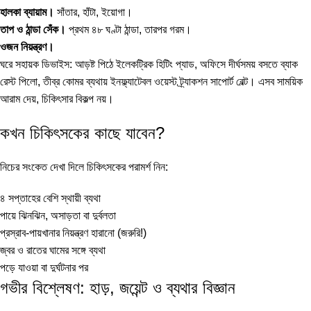
হালকা ব্যায়াম।
সাঁতার, হাঁটা, ইয়োগা।
তাপ ও ঠান্ডা সেঁক।
প্রথম ৪৮ ঘণ্টা ঠান্ডা, তারপর গরম।
ওজন নিয়ন্ত্রণ।
ঘরে সহায়ক ডিভাইস: আড়ষ্ট পিঠে
ইলেকট্রিক হিটিং প্যাড
, অফিসে দীর্ঘসময় বসতে
ব্যাক
রেস্ট পিলো
, তীব্র কোমর ব্যথায়
ইনফ্ল্যাটেবল ওয়েস্ট ট্র্যাকশন সাপোর্ট বেল্ট
। এসব সাময়িক
আরাম দেয়, চিকিৎসার বিকল্প নয়।
কখন চিকিৎসকের কাছে যাবেন?
নিচের সংকেত দেখা দিলে চিকিৎসকের পরামর্শ নিন:
৪ সপ্তাহের বেশি স্থায়ী ব্যথা
পায়ে ঝিনঝিন, অসাড়তা বা দুর্বলতা
প্রস্রাব-পায়খানার নিয়ন্ত্রণ হারানো (জরুরি!)
জ্বর ও রাতের ঘামের সঙ্গে ব্যথা
পড়ে যাওয়া বা দুর্ঘটনার পর
গভীর বিশ্লেষণ: হাড়, জয়েন্ট ও ব্যথার বিজ্ঞান