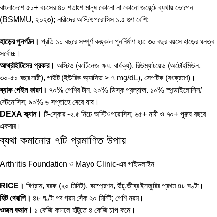
বাংলাদেশে ৫০+ বয়সের ৪০ শতাংশ মানুষ কোনো না কোনো জয়েন্টে ব্যথায় ভোগেন
(BSMMU, ২০২৩); নারীদের অস্টিওপরোসিস ১.৫ গুণ বেশি:
হাড়ের পুনর্গঠন।
প্রতি ১০ বছরে সম্পূর্ণ কঙ্কাল পুনর্নির্মাণ হয়; ৩০ বছর বয়সে হাড়ের ঘনত্ব
সর্বোচ্চ।
আর্থ্রাইটিসের প্রকার।
অস্টিও (কার্টিলেজ ক্ষয়, বার্ধক্য), রিউম্যাটয়েড (অটোইমিউন,
৩০-৫০ বছর নারী), গাউট (ইউরিক অ্যাসিড > ৭ mg/dL), সেপটিক (সংক্রমণ)।
ব্যাক পেইন কারণ।
৭০% পেশির টান, ২০% ডিস্ক প্রল্যাপ্স, ১০% স্পন্ডাইলোসিস/
স্টেনোসিস; ৯০% ৬ সপ্তাহে সেরে যায়।
DEXA স্ক্যান।
টি-স্কোর -২.৫ নিচে অস্টিওপরোসিস; ৬৫+ নারী ও ৭০+ পুরুষ বছরে
একবার।
ব্যথা কমানোর ৭টি প্রমাণিত উপায়
Arthritis Foundation ও Mayo Clinic-এর গাইডলাইন:
RICE।
বিশ্রাম, বরফ (২০ মিনিট), কম্প্রেশন, উঁচু,তীব্র ইনজুরির প্রথম ৪৮ ঘণ্টা।
হিট থেরাপি।
৪৮ ঘণ্টা পর গরম সেঁক ২০ মিনিট; পেশি নরম।
ওজন কমান।
১ কেজি কমালে হাঁটুতে ৪ কেজি চাপ কমে।