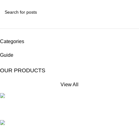
Categories
Guide
OUR PRODUCTS
View All
Free Shipping.
No extra delivery charge*
24/7 Support.
Always here to help