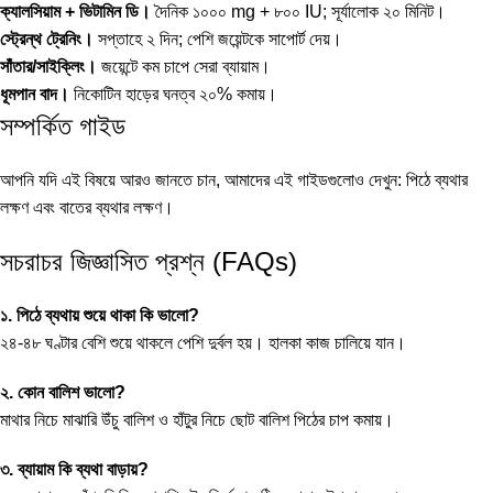
ক্যালসিয়াম + ভিটামিন ডি।
দৈনিক ১০০০ mg + ৮০০ IU; সূর্যালোক ২০ মিনিট।
স্ট্রেন্থ ট্রেনিং।
সপ্তাহে ২ দিন; পেশি জয়েন্টকে সাপোর্ট দেয়।
সাঁতার/সাইক্লিং।
জয়েন্টে কম চাপে সেরা ব্যায়াম।
ধূমপান বাদ।
নিকোটিন হাড়ের ঘনত্ব ২০% কমায়।
সম্পর্কিত গাইড
আপনি যদি এই বিষয়ে আরও জানতে চান, আমাদের এই গাইডগুলোও দেখুন:
পিঠে ব্যথার
লক্ষণ
এবং
বাতের ব্যথার লক্ষণ
।
সচরাচর জিজ্ঞাসিত প্রশ্ন (FAQs)
১. পিঠে ব্যথায় শুয়ে থাকা কি ভালো?
২৪-৪৮ ঘণ্টার বেশি শুয়ে থাকলে পেশি দুর্বল হয়। হালকা কাজ চালিয়ে যান।
২. কোন বালিশ ভালো?
মাথার নিচে মাঝারি উঁচু বালিশ ও হাঁটুর নিচে ছোট বালিশ পিঠের চাপ কমায়।
৩. ব্যায়াম কি ব্যথা বাড়ায়?