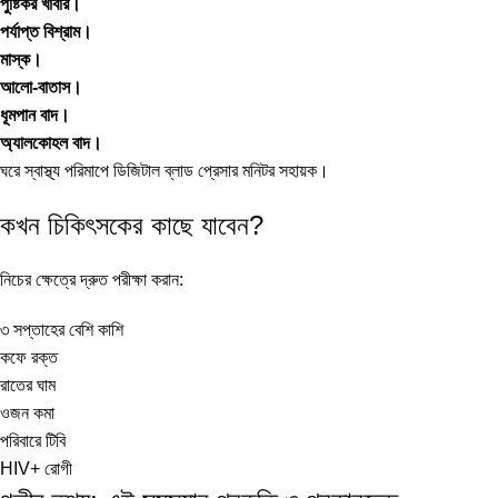
পুষ্টিকর খাবার।
পর্যাপ্ত বিশ্রাম।
মাস্ক।
আলো-বাতাস।
ধূমপান বাদ।
অ্যালকোহল বাদ।
ঘরে স্বাস্থ্য পরিমাপে
ডিজিটাল ব্লাড প্রেসার মনিটর
সহায়ক।
কখন চিকিৎসকের কাছে যাবেন?
নিচের ক্ষেত্রে দ্রুত পরীক্ষা করান:
৩ সপ্তাহের বেশি কাশি
কফে রক্ত
রাতের ঘাম
ওজন কমা
পরিবারে টিবি
HIV+ রোগী