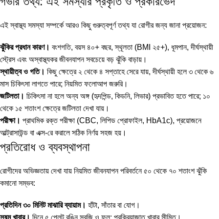
গভীর তথ্য: এই সমস্যার প্রকৃতি ও প্রকারভেদ
এই স্বাস্থ্য সমস্যা সম্পর্কে আরও কিছু গুরুত্বপূর্ণ তথ্য যা রোগীর জন্য জানা প্রয়োজন:
ঝুঁকির প্রধান কারণ।
বংশগতি, বয়স ৪০+ বছর, স্থূলতা (BMI ২৫+), ধূমপান, দীর্ঘস্থায়ী
স্ট্রেস এবং অস্বাস্থ্যকর জীবনযাপন সবচেয়ে বড় ঝুঁকি বাড়ায়।
স্থায়ীত্ব ও গতি।
কিছু ক্ষেত্রে ২ থেকে ৪ সপ্তাহে সেরে যায়, দীর্ঘস্থায়ী হলে ৩ থেকে ৬
মাস চিকিৎসা লাগতে পারে; নিয়মিত ফলোআপ জরুরি।
জটিলতা।
চিকিৎসা না হলে অন্য অঙ্গ (হৃদপিন্ড, কিডনি, লিভার) প্রভাবিত হতে পারে; ১০
থেকে ১৫ শতাংশ ক্ষেত্রে জটিলতা দেখা যায়।
পরীক্ষা।
প্রাথমিক রক্ত পরীক্ষা (CBC, লিপিড প্রোফাইল, HbA1c), প্রয়োজনে
আল্ট্রাসাউন্ড বা এক্স-রে করালে সঠিক নির্ণয় সহজ হয়।
প্রতিরোধ ও ব্যবস্থাপনা
রোগীদের অভিজ্ঞতায় দেখা যায় নিয়মিত জীবনযাপন পরিবর্তনে ৫০ থেকে ৭০ শতাংশ ঝুঁকি
কমানো সম্ভব:
প্রতিদিন ৩০ মিনিট মাঝারি ব্যায়াম।
হাঁটা, সাঁতার বা যোগ।
সুষম খাবার।
দিনে ৫ প্লেট রঙিন সবজি ও ফল; প্রক্রিয়াজাত খাবার সীমিত।