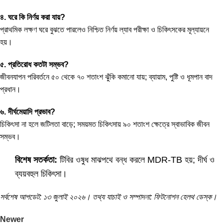
৪. ঘরে কি নির্ণয় করা যায়?
প্রাথমিক লক্ষণ ঘরে বুঝতে পারলেও নিশ্চিত নির্ণয় ল্যাব পরীক্ষা ও চিকিৎসকের মূল্যায়নে
হয়।
৫. প্রতিরোধ কতটা সম্ভব?
জীবনযাপন পরিবর্তনে ৫০ থেকে ৭০ শতাংশ ঝুঁকি কমানো যায়; ব্যায়াম, পুষ্টি ও ধূমপান বাদ
প্রধান।
৬. দীর্ঘমেয়াদি প্রভাব?
চিকিৎসা না হলে জটিলতা বাড়ে; সময়মত চিকিৎসায় ৯০ শতাংশ ক্ষেত্রে স্বাভাবিক জীবন
সম্ভব।
বিশেষ সতর্কতা:
টিবির ওষুধ মাঝপথে বন্ধ করলে MDR-TB হয়; দীর্ঘ ও
ব্যয়বহুল চিকিৎসা।
সর্বশেষ আপডেট: ১৩ জুলাই ২০২৬। তথ্য যাচাই ও সম্পাদনা: ফিটনোশন হেলথ ডেস্ক।
Newer