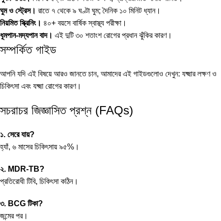
ঘুম ও স্ট্রেস।
রাতে ৭ থেকে ৯ ঘণ্টা ঘুম; দৈনিক ১০ মিনিট ধ্যান।
নিয়মিত স্ক্রিনিং।
৪০+ বয়সে বার্ষিক স্বাস্থ্য পরীক্ষা।
ধূমপান-মদ্যপান বাদ।
এই দুটি ৩০ শতাংশ রোগের প্রধান ঝুঁকির কারণ।
সম্পর্কিত গাইড
আপনি যদি এই বিষয়ে আরও জানতে চান, আমাদের এই গাইডগুলোও দেখুন:
যক্ষ্মার লক্ষণ ও
চিকিৎসা
এবং
যক্ষ্মা রোগের কারণ
।
সচরাচর জিজ্ঞাসিত প্রশ্ন (FAQs)
১. সেরে যায়?
হ্যাঁ, ৬ মাসের চিকিৎসায় ৯৫%।
২. MDR-TB?
প্রতিরোধী টিবি, চিকিৎসা কঠিন।
৩. BCG টিকা?
জন্মের পর।