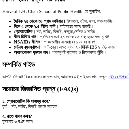
Harvard T.H. Chan School of Public Health-এর সুপারিশ:
দৈনিক ২৫ থেকে ৩৮ গ্রাম ফাইবার।
ইসবগুল, ওটস, ডাল, শাক-সবজি।
দিনে ২ থেকে ২.৫ লিটার পানি।
ফাইবারের সাথে জরুরি।
প্রোবায়োটিক।
দই, লাচ্ছি, কিমচি, কম্বুচা,দৈনিক ১ সার্ভিং।
ধীরে চিবিয়ে খান।
প্রতি লোকমা ২০ থেকে ৩০ বার; হজম শুরু মুখেই।
NSAIDs সীমিত।
পাকস্থলীর আলসারের ১ নম্বর কারণ।
স্ট্রেস ব্যবস্থাপনা।
গাট-ব্রেন অক্ষ; ধ্যান ২০ মিনিট IBS ৪০% কমায়।
অ্যালকোহল-ধূমপান বাদ।
পাকস্থলী ক্যান্সার ও রিফ্লাক্সের ঝুঁকি।
সম্পর্কিত গাইড
আপনি যদি এই বিষয়ে আরও জানতে চান, আমাদের এই গাইডগুলোও দেখুন:
দইয়ের উপকার
সচরাচর জিজ্ঞাসিত প্রশ্ন (FAQs)
১. প্রোবায়োটিক কি সাহায্য করে?
হ্যাঁ। দই, লাচ্ছি, কিমচি হজমে সহায়ক।
২. রাতে খাবার কখন?
ঘুমানোর ৩ ঘণ্টা আগে।