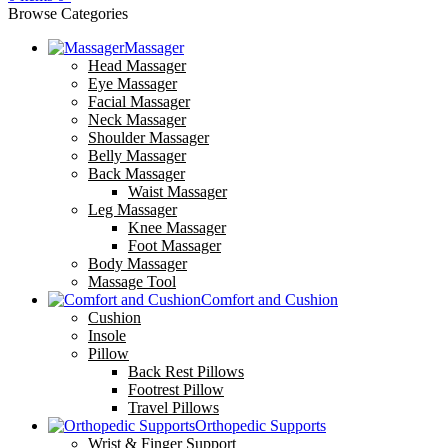
Browse Categories
Massager
Head Massager
Eye Massager
Facial Massager
Neck Massager
Shoulder Massager
Belly Massager
Back Massager
Waist Massager
Leg Massager
Knee Massager
Foot Massager
Body Massager
Massage Tool
Comfort and Cushion
Cushion
Insole
Pillow
Back Rest Pillows
Footrest Pillow
Travel Pillows
Orthopedic Supports
Wrist & Finger Support