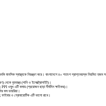
এমনকি মানসিক স্বাস্থ্যকে নিয়ন্ত্রণ করে। বাংলাদেশে ৪০ শতাংশ প্রাপ্তবয়স্ক নিয়মিত হজম 
েকে বৃহদান্ত্র (পানি ও ইলেক্ট্রোলাইট)।
 PPI ওষুধ এটি কমায় (প্রয়োজন ছাড়া দীর্ঘদিন ক্ষতিকর)।
ার কম ডায়রিয়া।
্ত; ফাইবার ও প্রোবায়োটিক এটি ভালো রাখে।