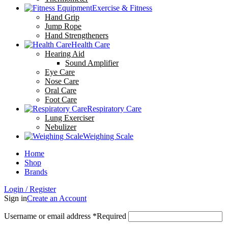
Exercise & Fitness
Hand Grip
Jump Rope
Hand Strengtheners
Health Care
Hearing Aid
Sound Amplifier
Eye Care
Nose Care
Oral Care
Foot Care
Respiratory Care
Lung Exerciser
Nebulizer
Weighing Scale
Home
Shop
Brands
Login / Register
Sign in
Create an Account
Username or email address
*
Required