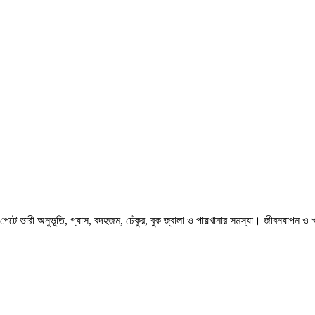
ে ভারী অনুভূতি, গ্যাস, বদহজম, ঢেঁকুর, বুক জ্বালা ও পায়খানার সমস্যা। জীবনযাপন ও খা