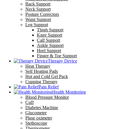
Back Support
Neck Support
Posture Correctors
Waist Support
Leg Support
Thigh Support
Knee Support
Calf Support
Ankle Support
Heel Support
Finger & Toe Support
Therapy Device
Heat Therapy
Self Heating Pads
Hot and Cold Gel Pack
Cupping Therapy
Pain Relief
Health Monitoring
Blood Pressure Monitor
Cuff
Diabetes Machine
Glucometer
Pluse oximeter
Stethoscope
Thermometer