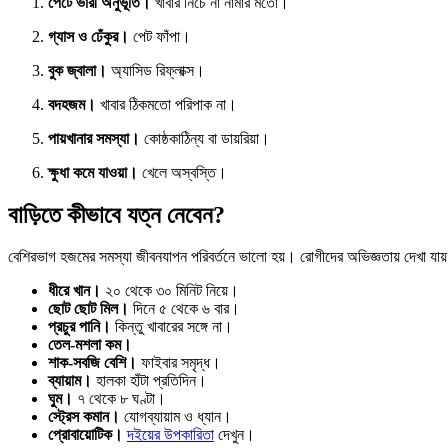
পেটে ভারী অনুভূতি।
খাবার নিচে না নামার মতো।
গ্যাস ও ঢেঁকুর।
পেট ফাঁপা।
বুক জ্বালা।
অ্যাসিড রিফ্লাক্স।
বদহজম।
খাবার ঠিকমতো পরিপাক না।
পায়খানার সমস্যা।
কোষ্ঠকাঠিন্য বা ডায়রিয়া।
ক্ষুধা কমে যাওয়া।
খেলে অস্বস্তি।
বাড়িতে কীভাবে যত্ন নেবেন?
বেশিরভাগ হজমের সমস্যা জীবনযাপন পরিবর্তনে ভালো হয়। রোগীদের অভিজ্ঞতায় দেখা যায়
ধীরে খান।
২০ থেকে ৩০ মিনিট নিয়ে।
ছোট ছোট মিল।
দিনে ৫ থেকে ৬ বার।
প্রচুর পানি।
কিন্তু খাবারের সঙ্গে না।
তেল-মশলা কম।
শাক-সবজি বেশি।
ফাইবার সমৃদ্ধ।
ব্যায়াম।
হালকা হাঁটা প্রতিদিন।
ঘুম।
৭ থেকে ৮ ঘণ্টা।
স্ট্রেস কমান।
যোগব্যায়াম ও ধ্যান।
প্রোবায়োটিক।
দইয়ের উপকারিতা
দেখুন।