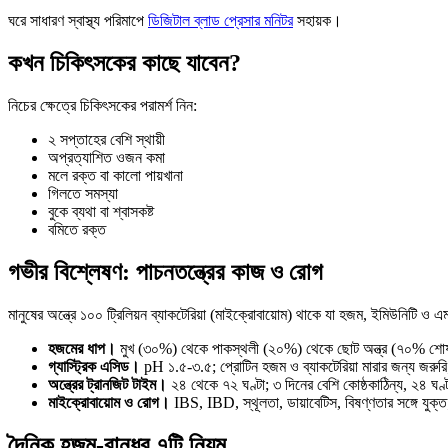
ঘরে সাধারণ স্বাস্থ্য পরিমাপে
ডিজিটাল ব্লাড প্রেসার মনিটর
সহায়ক।
কখন চিকিৎসকের কাছে যাবেন?
নিচের ক্ষেত্রে চিকিৎসকের পরামর্শ নিন:
২ সপ্তাহের বেশি স্থায়ী
অপ্রত্যাশিত ওজন কমা
মলে রক্ত বা কালো পায়খানা
গিলতে সমস্যা
বুকে ব্যথা বা শ্বাসকষ্ট
বমিতে রক্ত
গভীর বিশ্লেষণ: পাচনতন্ত্রের কাজ ও রোগ
মানুষের অন্ত্রে ১০০ ট্রিলিয়ন ব্যাকটেরিয়া (মাইক্রোবায়োম) থাকে যা হজম, ইমিউনিটি ও 
হজমের ধাপ।
মুখ (৩০%) থেকে পাকস্থলী (২০%) থেকে ছোট অন্ত্র (৭০% শোষণ) থ
গ্যাস্ট্রিক এসিড।
pH ১.৫-৩.৫; প্রোটিন হজম ও ব্যাকটেরিয়া মারার জন্য জরুরি;
অন্ত্রের ট্রানজিট টাইম।
২৪ থেকে ৭২ ঘণ্টা; ৩ দিনের বেশি কোষ্ঠকাঠিন্য, ২৪ ঘণ্ট
মাইক্রোবায়োম ও রোগ।
IBS, IBD, স্থূলতা, ডায়াবেটিস, বিষণ্ণতার সঙ্গে যুক
দৈনিক হজম-বান্ধব ৭টি নিয়ম