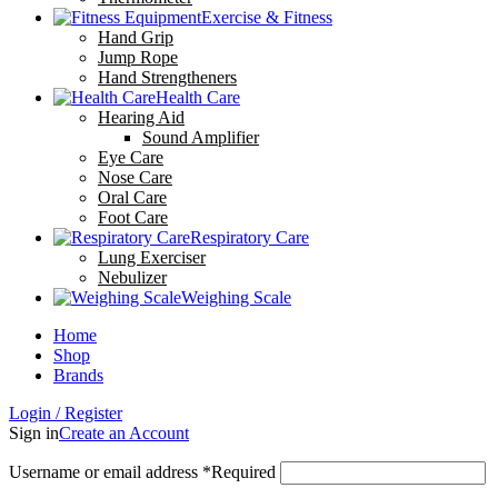
Exercise & Fitness
Hand Grip
Jump Rope
Hand Strengtheners
Health Care
Hearing Aid
Sound Amplifier
Eye Care
Nose Care
Oral Care
Foot Care
Respiratory Care
Lung Exerciser
Nebulizer
Weighing Scale
Home
Shop
Brands
Login / Register
Sign in
Create an Account
Username or email address
*
Required