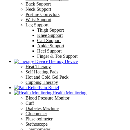
Back Support
Neck Support
Posture Correctors
Waist Support
Leg Support
Thigh Support
Knee Support
Calf Support
Ankle Support
Heel Support
Finger & Toe Support
Therapy Device
Heat Therapy
Self Heating Pads
Hot and Cold Gel Pack
Cupping Therapy
Pain Relief
Health Monitoring
Blood Pressure Monitor
Cuff
Diabetes Machine
Glucometer
Pluse oximeter
Stethoscope
Thermometer