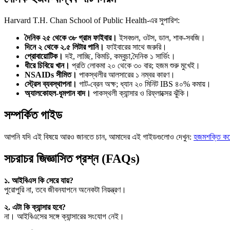
Harvard T.H. Chan School of Public Health-এর সুপারিশ:
দৈনিক ২৫ থেকে ৩৮ গ্রাম ফাইবার।
ইসবগুল, ওটস, ডাল, শাক-সবজি।
দিনে ২ থেকে ২.৫ লিটার পানি।
ফাইবারের সাথে জরুরি।
প্রোবায়োটিক।
দই, লাচ্ছি, কিমচি, কম্বুচা,দৈনিক ১ সার্ভিং।
ধীরে চিবিয়ে খান।
প্রতি লোকমা ২০ থেকে ৩০ বার; হজম শুরু মুখেই।
NSAIDs সীমিত।
পাকস্থলীর আলসারের ১ নম্বর কারণ।
স্ট্রেস ব্যবস্থাপনা।
গাট-ব্রেন অক্ষ; ধ্যান ২০ মিনিট IBS ৪০% কমায়।
অ্যালকোহল-ধূমপান বাদ।
পাকস্থলী ক্যান্সার ও রিফ্লাক্সের ঝুঁকি।
সম্পর্কিত গাইড
আপনি যদি এই বিষয়ে আরও জানতে চান, আমাদের এই গাইডগুলোও দেখুন:
হজমশক্তি কমে
সচরাচর জিজ্ঞাসিত প্রশ্ন (FAQs)
১. আইবিএস কি সেরে যায়?
পুরোপুরি না, তবে জীবনযাপনে অনেকটা নিয়ন্ত্রণ।
২. এটা কি ক্যান্সার হবে?
না। আইবিএসের সঙ্গে ক্যান্সারের সংযোগ নেই।