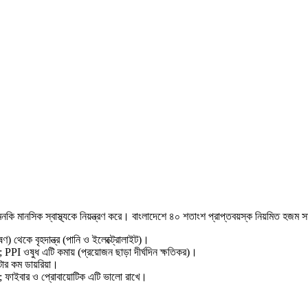
এমনকি মানসিক স্বাস্থ্যকে নিয়ন্ত্রণ করে। বাংলাদেশে ৪০ শতাংশ প্রাপ্তবয়স্ক নিয়মিত হজম 
েকে বৃহদান্ত্র (পানি ও ইলেক্ট্রোলাইট)।
 PPI ওষুধ এটি কমায় (প্রয়োজন ছাড়া দীর্ঘদিন ক্ষতিকর)।
ার কম ডায়রিয়া।
্ত; ফাইবার ও প্রোবায়োটিক এটি ভালো রাখে।