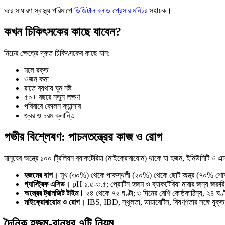
ঘরে সাধারণ স্বাস্থ্য পরিমাপে
ডিজিটাল ব্লাড প্রেসার মনিটর
সহায়ক।
কখন চিকিৎসকের কাছে যাবেন?
নিচের ক্ষেত্রে দ্রুত চিকিৎসকের কাছে যান:
মলে রক্ত
ওজন কমা
রাতে ব্যথায় ঘুম নষ্ট
৫০+ বছরে নতুন লক্ষণ
পরিবারে কোলন ক্যান্সার
জ্বর ও চরম ক্লান্তি
গভীর বিশ্লেষণ: পাচনতন্ত্রের কাজ ও রোগ
মানুষের অন্ত্রে ১০০ ট্রিলিয়ন ব্যাকটেরিয়া (মাইক্রোবায়োম) থাকে যা হজম, ইমিউনিটি ও 
হজমের ধাপ।
মুখ (৩০%) থেকে পাকস্থলী (২০%) থেকে ছোট অন্ত্র (৭০% শোষণ) থ
গ্যাস্ট্রিক এসিড।
pH ১.৫-৩.৫; প্রোটিন হজম ও ব্যাকটেরিয়া মারার জন্য জরুরি;
অন্ত্রের ট্রানজিট টাইম।
২৪ থেকে ৭২ ঘণ্টা; ৩ দিনের বেশি কোষ্ঠকাঠিন্য, ২৪ ঘণ্ট
মাইক্রোবায়োম ও রোগ।
IBS, IBD, স্থূলতা, ডায়াবেটিস, বিষণ্ণতার সঙ্গে যুক
দৈনিক হজম-বান্ধব ৭টি নিয়ম