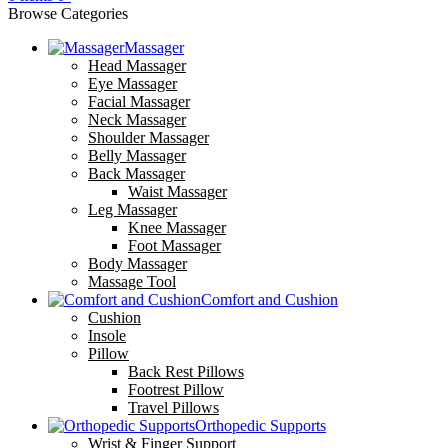
Browse Categories
Massager
Head Massager
Eye Massager
Facial Massager
Neck Massager
Shoulder Massager
Belly Massager
Back Massager
Waist Massager
Leg Massager
Knee Massager
Foot Massager
Body Massager
Massage Tool
Comfort and Cushion
Cushion
Insole
Pillow
Back Rest Pillows
Footrest Pillow
Travel Pillows
Orthopedic Supports
Wrist & Finger Support