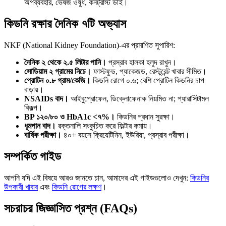
অপব্যবহার, ভেষজ ওষুধ, কনট্রাস্ট ডাই।
কিডনি রক্ষার দৈনিক ৭টি অভ্যাস
NKF (National Kidney Foundation)-এর প্রমাণিত সুপারিশ:
দৈনিক ২ থেকে ২.৫ লিটার পানি।
প্রস্রাব হালকা হলুদ রাখুন।
সোডিয়াম ২ গ্রামের নিচে।
ফাস্টফুড, প্যাকেজড, রেস্টুরেন্ট খাবার সীমিত।
প্রোটিন ০.৮ গ্রাম/কেজি।
কিডনি রোগে ০.৬; বেশি প্রোটিন কিডনির চাপ
বাড়ায়।
NSAIDs বাদ।
আইবুপ্রোফেন, ডিক্লোফেনাক নিয়মিত না; প্যারাসিটামল
বিকল্প।
BP ১২০/৮০ ও HbA1c <৭%।
কিডনির প্রধান সুরক্ষা।
ধূমপান বাদ।
রক্তনালি সংকুচিত করে ফিল্টার কমায়।
বার্ষিক পরীক্ষা।
৪০+ বয়সে ক্রিয়েটিনিন, ইউরিয়া, প্রস্রাব পরীক্ষা।
সম্পর্কিত গাইড
আপনি যদি এই বিষয়ে আরও জানতে চান, আমাদের এই গাইডগুলোও দেখুন:
কিডনির
উপকারী খাবার
এবং
কিডনি রোগের লক্ষণ
।
সচরাচর জিজ্ঞাসিত প্রশ্ন (FAQs)