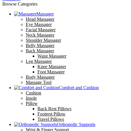
Browse Categories
Massager
Head Massager
Eye Massager
Facial Massager
Neck Massager
Shoulder Massager
Belly Massager
Back Massager
Waist Massager
Leg Massager
Knee Massager
Foot Massager
Body Massager
Massage Tool
Comfort and Cushion
Cushion
Insole
Pillow
Back Rest Pillows
Footrest Pillow
Travel Pillows
Orthopedic Supports
Wrist & Finger Support