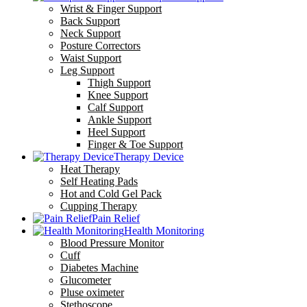
Wrist & Finger Support
Back Support
Neck Support
Posture Correctors
Waist Support
Leg Support
Thigh Support
Knee Support
Calf Support
Ankle Support
Heel Support
Finger & Toe Support
Therapy Device
Heat Therapy
Self Heating Pads
Hot and Cold Gel Pack
Cupping Therapy
Pain Relief
Health Monitoring
Blood Pressure Monitor
Cuff
Diabetes Machine
Glucometer
Pluse oximeter
Stethoscope