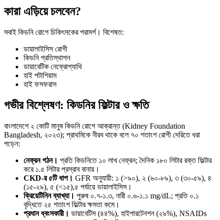
কারা এড়িয়ে চলবেন?
সবাই কিডনি রোগে চিকিৎসকের পরামর্শ। বিশেষত:
ডায়ালাইসিস রোগী
কিডনি প্রতিস্থাপন
ডায়াবেটিক নেফ্রোপ্যাথি
হাই পটাশিয়াম
হাই ফসফরাস
গভীর বিশ্লেষণ: কিডনির ফিল্টার ও ক্ষতি
বাংলাদেশে ২ কোটি মানুষ কিডনি রোগে আক্রান্ত (Kidney Foundation
Bangladesh, ২০২৩); প্রাথমিকে নীরব থাকে বলে ৭০ শতাংশ রোগী দেরিতে ধরা
পড়েন:
নেফ্রন গঠন।
প্রতি কিডনিতে ১০ লাখ নেফ্রন; দৈনিক ১৮০ লিটার রক্ত ফিল্টার
করে ১.৫ লিটার প্রস্রাব বানায়।
CKD-র ৫টি ধাপ।
GFR অনুযায়ী: ১ (>৯০), ২ (৬০-৮৯), ৩ (৩০-৫৯), ৪
(১৫-২৯), ৫ (<১৫),৫ পর্যায়ে ডায়ালাইসিস।
ক্রিয়েটিনিন ব্যাখ্যা।
পুরুষ ০.৭-১.৩, নারী ০.৬-১.১ mg/dL; প্রতি ০.১
বৃদ্ধিতে ২৫ শতাংশ ফিল্টার ক্ষমতা কমে।
প্রধান ধ্বংসকারী।
ডায়াবেটিস (৪৪%), হাইপারটেনশন (২৯%), NSAIDs