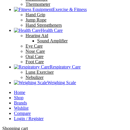
Thermometer
Exercise & Fitness
Hand Grip
Jump Rope
Hand Strengtheners
Health Care
Hearing Aid
Sound Amplifier
Eye Care
Nose Care
Oral Care
Foot Care
Respiratory Care
Lung Exerciser
Nebulizer
Weighing Scale
Home
Shop
Brands
Wishlist
Compare
Login / Register
Shopping cart