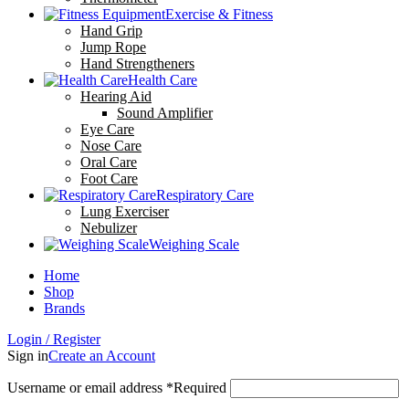
Exercise & Fitness
Hand Grip
Jump Rope
Hand Strengtheners
Health Care
Hearing Aid
Sound Amplifier
Eye Care
Nose Care
Oral Care
Foot Care
Respiratory Care
Lung Exerciser
Nebulizer
Weighing Scale
Home
Shop
Brands
Login / Register
Sign in
Create an Account
Username or email address
*
Required