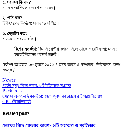
১. সব ফল কি বাদ?
না, কম পটাশিয়াম ফল খেতে পারেন।
২. পানি কত?
চিকিৎসকের নির্দেশে; সাধারণত সীমিত।
৩. প্রোটিন কত?
০.৬-০.৮ গ্রাম/কেজি।
বিশেষ সতর্কতা:
কিডনি রোগীরা কখনো নিজে থেকে ডায়েট বদলাবেন না;
ডায়েটিশিয়ানের পরামর্শ জরুরি।
সর্বশেষ আপডেট: ১৩ জুলাই ২০২৬। তথ্য যাচাই ও সম্পাদনা: ফিটনোশন হেলথ
ডেস্ক।
Newer
গর্ভের সুস্থ শিশুর লক্ষণ: ৬টি ইতিবাচক সংকেত
Back to list
Older
এলাচের উপকারিতা: হজম-শ্বাস-রক্তচাপে ৫টি প্রমাণিত গুণ
CKD
কিডনি
ডায়েট
Related posts
চোখের নিচে ফোলার কারণ: ৬টি সংকেত ও প্রতিকার