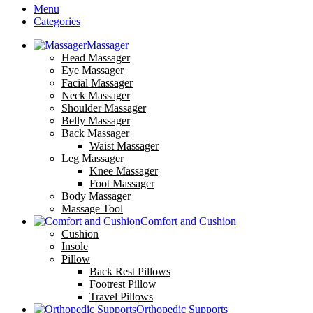
Menu
Categories
Massager
Head Massager
Eye Massager
Facial Massager
Neck Massager
Shoulder Massager
Belly Massager
Back Massager
Waist Massager
Leg Massager
Knee Massager
Foot Massager
Body Massager
Massage Tool
Comfort and Cushion
Cushion
Insole
Pillow
Back Rest Pillows
Footrest Pillow
Travel Pillows
Orthopedic Supports