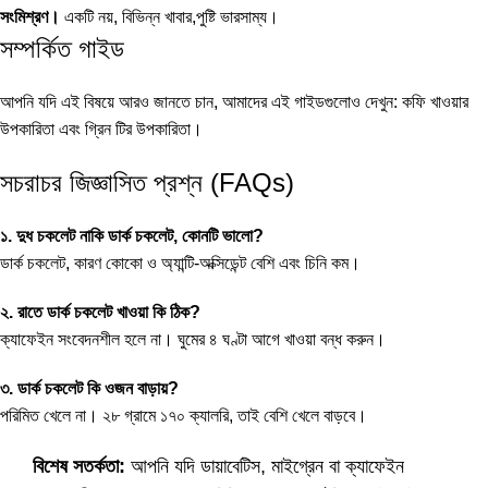
সংমিশ্রণ।
একটি নয়, বিভিন্ন খাবার,পুষ্টি ভারসাম্য।
সম্পর্কিত গাইড
আপনি যদি এই বিষয়ে আরও জানতে চান, আমাদের এই গাইডগুলোও দেখুন:
কফি খাওয়ার
উপকারিতা
এবং
গ্রিন টির উপকারিতা
।
সচরাচর জিজ্ঞাসিত প্রশ্ন (FAQs)
১. দুধ চকলেট নাকি ডার্ক চকলেট, কোনটি ভালো?
ডার্ক চকলেট, কারণ কোকো ও অ্যান্টি-অক্সিডেন্ট বেশি এবং চিনি কম।
২. রাতে ডার্ক চকলেট খাওয়া কি ঠিক?
ক্যাফেইন সংবেদনশীল হলে না। ঘুমের ৪ ঘণ্টা আগে খাওয়া বন্ধ করুন।
৩. ডার্ক চকলেট কি ওজন বাড়ায়?
পরিমিত খেলে না। ২৮ গ্রামে ১৭০ ক্যালরি, তাই বেশি খেলে বাড়বে।
বিশেষ সতর্কতা:
আপনি যদি ডায়াবেটিস, মাইগ্রেন বা ক্যাফেইন