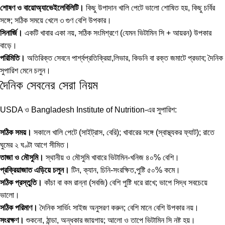
শোষণ ও বায়োঅ্যাভেইলেবিলিটি।
কিছু উপাদান খালি পেটে ভালো শোষিত হয়, কিছু চর্বির
সঙ্গে; সঠিক সময়ে খেলে ৩ গুণ বেশি উপকার।
সিনার্জি।
একটি খাবার একা নয়, সঠিক সংমিশ্রণে (যেমন ভিটামিন সি + আয়রন) উপকার
বাড়ে।
পরিমিতি।
অতিরিক্ত সেবনে পার্শ্বপ্রতিক্রিয়া,লিভার, কিডনি বা রক্ত জমাটে প্রভাব; দৈনিক
সুপারিশ মেনে চলুন।
দৈনিক সেবনের সেরা নিয়ম
USDA ও Bangladesh Institute of Nutrition-এর সুপারিশ:
সঠিক সময়।
সকালে খালি পেটে (সাইট্রাস, বেরি); খাবারের সঙ্গে (স্বাস্থ্যকর ফ্যাট); রাতে
ঘুমের ২ ঘণ্টা আগে সীমিত।
তাজা ও মৌসুমি।
স্থানীয় ও মৌসুমি খাবারে ভিটামিন-খনিজ ৪০% বেশি।
প্রক্রিয়াজাত এড়িয়ে চলুন।
টিন, ক্যান, চিনি-সংরক্ষিত,পুষ্টি ৫০% কমে।
সঠিক প্রস্তুতি।
কাঁচা বা কম রান্না (সবজি) বেশি পুষ্টি ধরে রাখে; ভাপে সিদ্ধ সবচেয়ে
ভালো।
সঠিক পরিমাণ।
দৈনিক সার্ভিং সাইজ অনুসরণ করুন; বেশি মানে বেশি উপকার নয়।
সংরক্ষণ।
শুকনো, ঠান্ডা, অন্ধকার জায়গায়; আলো ও তাপে ভিটামিন সি নষ্ট হয়।