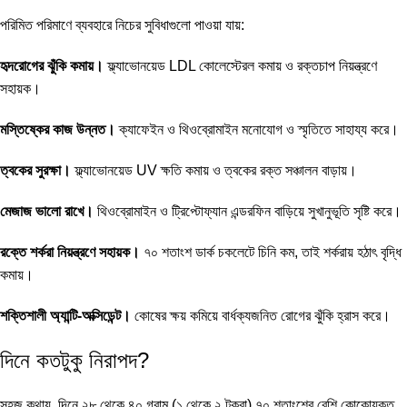
পরিমিত পরিমাণে ব্যবহারে নিচের সুবিধাগুলো পাওয়া যায়:
হৃদরোগের ঝুঁকি কমায়।
ফ্ল্যাভোনয়েড LDL কোলেস্টেরল কমায় ও রক্তচাপ নিয়ন্ত্রণে
সহায়ক।
মস্তিষ্কের কাজ উন্নত।
ক্যাফেইন ও থিওব্রোমাইন মনোযোগ ও স্মৃতিতে সাহায্য করে।
ত্বকের সুরক্ষা।
ফ্ল্যাভোনয়েড UV ক্ষতি কমায় ও ত্বকের রক্ত সঞ্চালন বাড়ায়।
মেজাজ ভালো রাখে।
থিওব্রোমাইন ও ট্রিপ্টোফ্যান এন্ডরফিন বাড়িয়ে সুখানুভূতি সৃষ্টি করে।
রক্তে শর্করা নিয়ন্ত্রণে সহায়ক।
৭০ শতাংশ ডার্ক চকলেটে চিনি কম, তাই শর্করায় হঠাৎ বৃদ্ধি
কমায়।
শক্তিশালী অ্যান্টি-অক্সিডেন্ট।
কোষের ক্ষয় কমিয়ে বার্ধক্যজনিত রোগের ঝুঁকি হ্রাস করে।
দিনে কতটুকু নিরাপদ?
সহজ কথায়, দিনে ২৮ থেকে ৪০ গ্রাম (১ থেকে ২ টুকরা) ৭০ শতাংশের বেশি কোকোযুক্ত