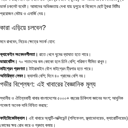
ডার্ক চকলেট যথেষ্ট। আমাদের অভিজ্ঞতায় দেখা যায় দুপুরে বা বিকেলে ছোট টুকরা মিষ্টির
প্রয়োজন মেটায় ও এনার্জি দেয়।
কারা এড়িয়ে চলবেন?
মনে রাখবেন, নিচের ক্ষেত্রে সতর্ক হোন:
ক্যাফেইন সংবেদনশীলতা।
রাতে খেলে ঘুমের ব্যাঘাত হতে পারে।
ডায়াবেটিস।
৭০ শতাংশের কম কোকো হলে চিনি বেশি; পরিমাণ সীমিত রাখুন।
মাইগ্রেন প্রবণতা।
টাইরামাইন যৌগ মাইগ্রেন ট্রিগার হতে পারে।
অতিরিক্ত সেবন।
ক্যালরি বেশি; দিনে ৪০ গ্রামের বেশি নয়।
গভীর বিশ্লেষণ: এই খাবারের বৈজ্ঞানিক মূল্য
স্থানীয় ও ঐতিহ্যবাহী খাবার বাংলাদেশের ৫০০০+ বছরের চিকিৎসা জ্ঞানের অংশ; আধুনিক
গবেষণা অনেক দাবি নিশ্চিত করছে:
ফাইটোকেমিক্যাল।
এই খাবারে অ্যান্টি-অক্সিডেন্ট (পলিফেনল, ফ্ল্যাভোনয়েড, ক্যারোটিনয়েড)
কোষের ক্ষয় রোধ করে ও প্রদাহ কমায়।