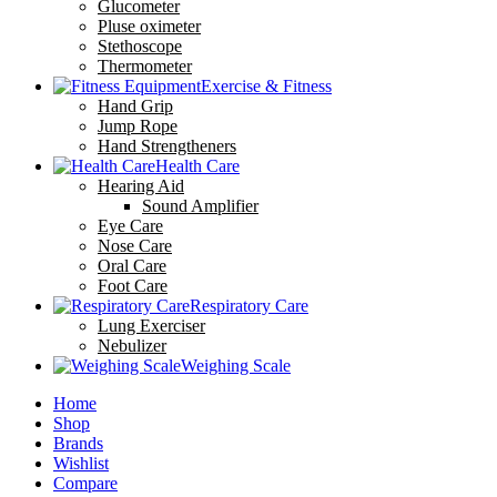
Glucometer
Pluse oximeter
Stethoscope
Thermometer
Exercise & Fitness
Hand Grip
Jump Rope
Hand Strengtheners
Health Care
Hearing Aid
Sound Amplifier
Eye Care
Nose Care
Oral Care
Foot Care
Respiratory Care
Lung Exerciser
Nebulizer
Weighing Scale
Home
Shop
Brands
Wishlist
Compare