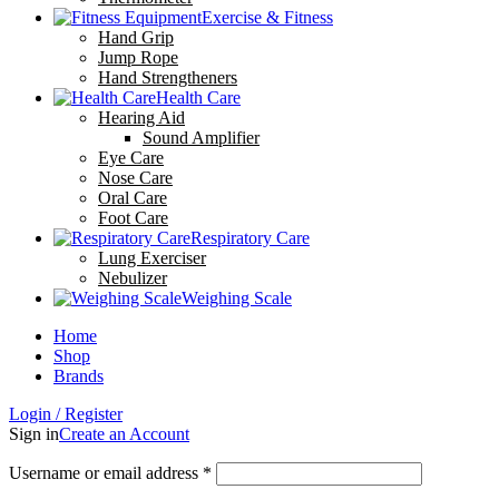
Exercise & Fitness
Hand Grip
Jump Rope
Hand Strengtheners
Health Care
Hearing Aid
Sound Amplifier
Eye Care
Nose Care
Oral Care
Foot Care
Respiratory Care
Lung Exerciser
Nebulizer
Weighing Scale
Home
Shop
Brands
Login / Register
Sign in
Create an Account
Username or email address
*