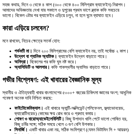
সহজ কথায়, দিনে ৩ থেকে ৪ কাপ (৩০০ থেকে ৪০০ মিলিগ্রাম ক্যাফেইন) নিরাপদ।
আমাদের অভিজ্ঞতায় দেখা যায় সকালে ও দুপুরের প্রথম ভাগে ব্ল্যাক কফি সবচেয়ে
ভালো। বিকেল ৩টার পর ক্যাফেইন এড়িয়ে চলুন, না হলে ঘুমে ব্যাঘাত হবে।
কারা এড়িয়ে চলবেন?
মনে রাখবেন, নিচের ক্ষেত্রে সতর্ক হোন:
গর্ভবতী মা।
দিনে ২০০ মিলিগ্রামের বেশি ক্যাফেইন নয়, তাই সর্বোচ্চ ২ কাপ।
উদ্বেগ বা প্যানিক অ্যাটাক।
ক্যাফেইন উদ্বেগ বাড়াতে পারে।
অনিদ্রা।
বিকেলের পর কফি ঘুম নষ্ট করে।
অ্যাসিডিটি ও আলসার।
কফি পাকস্থলীর অ্যাসিড বাড়াতে পারে।
গভীর বিশ্লেষণ: এই খাবারের বৈজ্ঞানিক মূল্য
স্থানীয় ও ঐতিহ্যবাহী খাবার বাংলাদেশের ৫০০০+ বছরের চিকিৎসা জ্ঞানের অংশ; আধুনিক
গবেষণা অনেক দাবি নিশ্চিত করছে:
ফাইটোকেমিক্যাল।
এই খাবারে অ্যান্টি-অক্সিডেন্ট (পলিফেনল, ফ্ল্যাভোনয়েড,
ক্যারোটিনয়েড) কোষের ক্ষয় রোধ করে ও প্রদাহ কমায়।
শোষণ ও বায়োঅ্যাভেইলেবিলিটি।
কিছু উপাদান খালি পেটে ভালো শোষিত হয়,
কিছু চর্বির সঙ্গে; সঠিক সময়ে খেলে ৩ গুণ বেশি উপকার।
সিনার্জি।
একটি খাবার একা নয়, সঠিক সংমিশ্রণে (যেমন ভিটামিন সি + আয়রন)