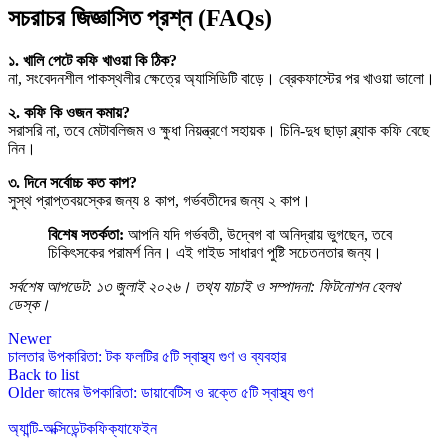
সচরাচর জিজ্ঞাসিত প্রশ্ন (FAQs)
১. খালি পেটে কফি খাওয়া কি ঠিক?
না, সংবেদনশীল পাকস্থলীর ক্ষেত্রে অ্যাসিডিটি বাড়ে। ব্রেকফাস্টের পর খাওয়া ভালো।
২. কফি কি ওজন কমায়?
সরাসরি না, তবে মেটাবলিজম ও ক্ষুধা নিয়ন্ত্রণে সহায়ক। চিনি-দুধ ছাড়া ব্ল্যাক কফি বেছে
নিন।
৩. দিনে সর্বোচ্চ কত কাপ?
সুস্থ প্রাপ্তবয়স্কের জন্য ৪ কাপ, গর্ভবতীদের জন্য ২ কাপ।
বিশেষ সতর্কতা:
আপনি যদি গর্ভবতী, উদ্বেগ বা অনিদ্রায় ভুগছেন, তবে
চিকিৎসকের পরামর্শ নিন। এই গাইড সাধারণ পুষ্টি সচেতনতার জন্য।
সর্বশেষ আপডেট: ১৩ জুলাই ২০২৬। তথ্য যাচাই ও সম্পাদনা: ফিটনোশন হেলথ
ডেস্ক।
Newer
চালতার উপকারিতা: টক ফলটির ৫টি স্বাস্থ্য গুণ ও ব্যবহার
Back to list
Older
জামের উপকারিতা: ডায়াবেটিস ও রক্তে ৫টি স্বাস্থ্য গুণ
অ্যান্টি-অক্সিডেন্ট
কফি
ক্যাফেইন