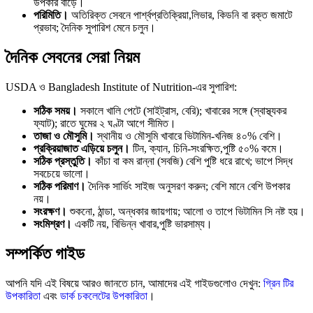
উপকার বাড়ে।
পরিমিতি।
অতিরিক্ত সেবনে পার্শ্বপ্রতিক্রিয়া,লিভার, কিডনি বা রক্ত জমাটে
প্রভাব; দৈনিক সুপারিশ মেনে চলুন।
দৈনিক সেবনের সেরা নিয়ম
USDA ও Bangladesh Institute of Nutrition-এর সুপারিশ:
সঠিক সময়।
সকালে খালি পেটে (সাইট্রাস, বেরি); খাবারের সঙ্গে (স্বাস্থ্যকর
ফ্যাট); রাতে ঘুমের ২ ঘণ্টা আগে সীমিত।
তাজা ও মৌসুমি।
স্থানীয় ও মৌসুমি খাবারে ভিটামিন-খনিজ ৪০% বেশি।
প্রক্রিয়াজাত এড়িয়ে চলুন।
টিন, ক্যান, চিনি-সংরক্ষিত,পুষ্টি ৫০% কমে।
সঠিক প্রস্তুতি।
কাঁচা বা কম রান্না (সবজি) বেশি পুষ্টি ধরে রাখে; ভাপে সিদ্ধ
সবচেয়ে ভালো।
সঠিক পরিমাণ।
দৈনিক সার্ভিং সাইজ অনুসরণ করুন; বেশি মানে বেশি উপকার
নয়।
সংরক্ষণ।
শুকনো, ঠান্ডা, অন্ধকার জায়গায়; আলো ও তাপে ভিটামিন সি নষ্ট হয়।
সংমিশ্রণ।
একটি নয়, বিভিন্ন খাবার,পুষ্টি ভারসাম্য।
সম্পর্কিত গাইড
আপনি যদি এই বিষয়ে আরও জানতে চান, আমাদের এই গাইডগুলোও দেখুন:
গ্রিন টির
উপকারিতা
এবং
ডার্ক চকলেটের উপকারিতা
।