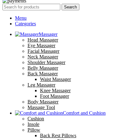
Search
Menu
Categories
Massager
Head Massager
Eye Massager
Facial Massager
Neck Massager
Shoulder Massager
Belly Massager
Back Massager
Waist Massager
Leg Massager
Knee Massager
Foot Massager
Body Massager
Massage Tool
Comfort and Cushion
Cushion
Insole
Pillow
Back Rest Pillows