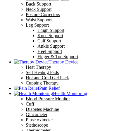
Back Support
Neck Support
Posture Correctors
Waist Support
Leg Support
Thigh Support
Knee Support
Calf Support
Ankle Support
Heel Support
Finger & Toe Support
Therapy Device
Heat Therapy
Self Heating Pads
Hot and Cold Gel Pack
Cupping Therapy
Pain Relief
Health Monitoring
Blood Pressure Monitor
Cuff
Diabetes Machine
Glucometer
Pluse oximeter
Stethoscope
Thermometer