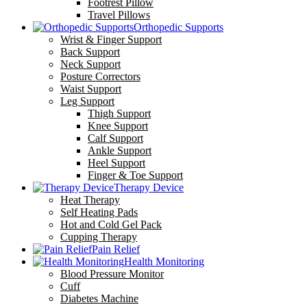
Footrest Pillow
Travel Pillows
Orthopedic Supports
Wrist & Finger Support
Back Support
Neck Support
Posture Correctors
Waist Support
Leg Support
Thigh Support
Knee Support
Calf Support
Ankle Support
Heel Support
Finger & Toe Support
Therapy Device
Heat Therapy
Self Heating Pads
Hot and Cold Gel Pack
Cupping Therapy
Pain Relief
Health Monitoring
Blood Pressure Monitor
Cuff
Diabetes Machine