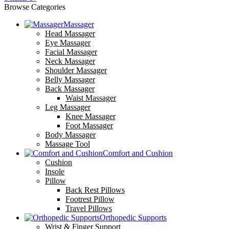
Browse Categories
Massager
Head Massager
Eye Massager
Facial Massager
Neck Massager
Shoulder Massager
Belly Massager
Back Massager
Waist Massager
Leg Massager
Knee Massager
Foot Massager
Body Massager
Massage Tool
Comfort and Cushion
Cushion
Insole
Pillow
Back Rest Pillows
Footrest Pillow
Travel Pillows
Orthopedic Supports
Wrist & Finger Support