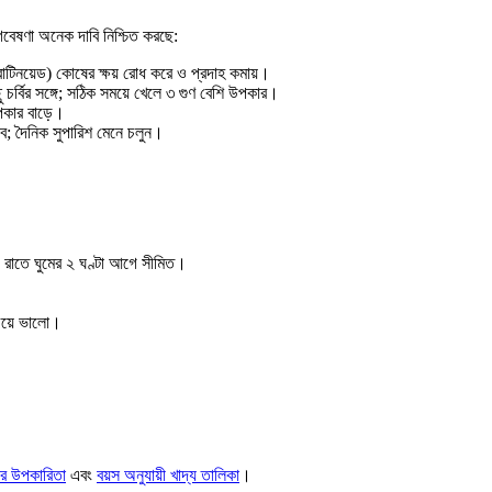
গবেষণা অনেক দাবি নিশ্চিত করছে:
যারোটিনয়েড) কোষের ক্ষয় রোধ করে ও প্রদাহ কমায়।
চর্বির সঙ্গে; সঠিক সময়ে খেলে ৩ গুণ বেশি উপকার।
পকার বাড়ে।
ভাব; দৈনিক সুপারিশ মেনে চলুন।
ট); রাতে ঘুমের ২ ঘণ্টা আগে সীমিত।
চেয়ে ভালো।
র উপকারিতা
এবং
বয়স অনুযায়ী খাদ্য তালিকা
।