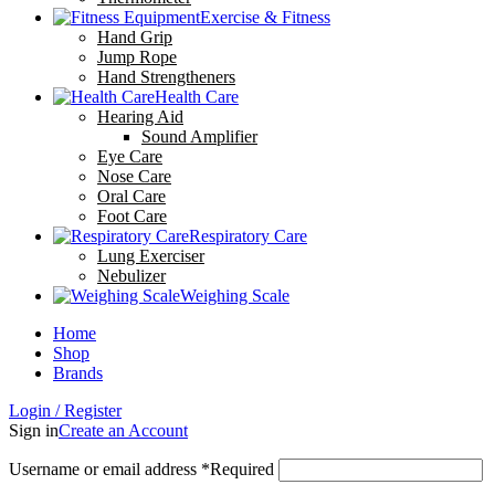
Exercise & Fitness
Hand Grip
Jump Rope
Hand Strengtheners
Health Care
Hearing Aid
Sound Amplifier
Eye Care
Nose Care
Oral Care
Foot Care
Respiratory Care
Lung Exerciser
Nebulizer
Weighing Scale
Home
Shop
Brands
Login / Register
Sign in
Create an Account
Username or email address
*
Required