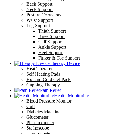
Back Support
Neck Support
Posture Correctors
Waist Support
Leg Support
Thigh Support
Knee Support
Calf Support
Ankle Support
Heel Support
Finger & Toe Support
Therapy Device
Heat Therapy
Self Heating Pads
Hot and Cold Gel Pack
Cupping Therapy
Pain Relief
Health Monitoring
Blood Pressure Monitor
Cuff
Diabetes Machine
Glucometer
Pluse oximeter
Stethoscope
Thermometer