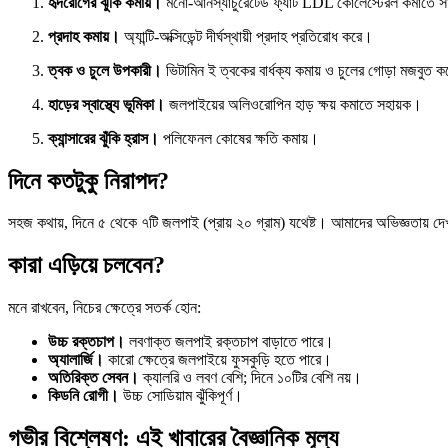
হৃদরোগের ঝুঁকি কমায়।
মনো-আনস্যাচুরেটেড ফ্যাট LDL কোলেস্টেরল কমাতে স
প্রদাহ কমায়।
অ্যান্টি-অক্সিডেন্ট দীর্ঘস্থায়ী প্রদাহ প্রতিরোধ করে।
ত্বক ও চুলে উপকারী।
ভিটামিন ই ত্বকের বার্ধক্য কমায় ও চুলের গোড়া মজবুত 
হাড়ের স্বাস্থ্যে ভূমিকা।
জলপাইয়ের অলিওরোপিন হাড় ক্ষয় কমাতে সহায়ক।
ক্যান্সারের ঝুঁকি হ্রাস।
পলিফেনল কোষের ক্ষতি কমায়।
দিনে কতটুকু নিরাপদ?
সহজ কথায়, দিনে ৫ থেকে ৭টি জলপাই (প্রায় ২০ গ্রাম) যথেষ্ট। আমাদের অভিজ্ঞতায় দেখ
কারা এড়িয়ে চলবেন?
মনে রাখবেন, নিচের ক্ষেত্রে সতর্ক হোন:
উচ্চ রক্তচাপ।
লবণাক্ত জলপাই রক্তচাপ বাড়াতে পারে।
অ্যালার্জি।
কারো ক্ষেত্রে জলপাইয়ে ফুসকুড়ি হতে পারে।
অতিরিক্ত সেবন।
ক্যালরি ও লবণ বেশি; দিনে ১০টির বেশি নয়।
কিডনি রোগী।
উচ্চ সোডিয়াম ঝুঁকিপূর্ণ।
গভীর বিশ্লেষণ: এই খাবারের বৈজ্ঞানিক মূল্য