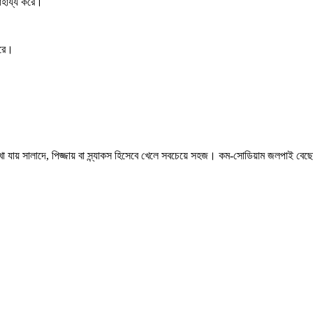
াহায্য করে।
করে।
া যায় সালাদে, পিজ্জায় বা স্ন্যাকস হিসেবে খেলে সবচেয়ে সহজ। কম-সোডিয়াম জলপাই বে