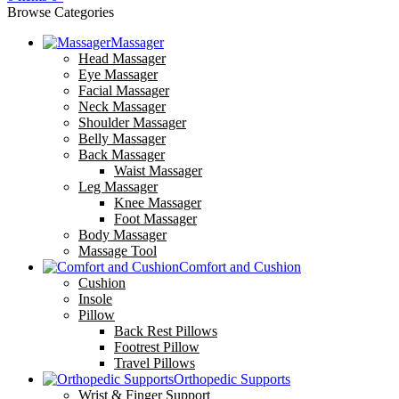
Browse Categories
Massager
Head Massager
Eye Massager
Facial Massager
Neck Massager
Shoulder Massager
Belly Massager
Back Massager
Waist Massager
Leg Massager
Knee Massager
Foot Massager
Body Massager
Massage Tool
Comfort and Cushion
Cushion
Insole
Pillow
Back Rest Pillows
Footrest Pillow
Travel Pillows
Orthopedic Supports
Wrist & Finger Support