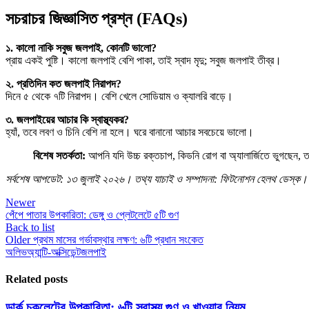
সচরাচর জিজ্ঞাসিত প্রশ্ন (FAQs)
১. কালো নাকি সবুজ জলপাই, কোনটি ভালো?
প্রায় একই পুষ্টি। কালো জলপাই বেশি পাকা, তাই স্বাদ মৃদু; সবুজ জলপাই তীব্র।
২. প্রতিদিন কত জলপাই নিরাপদ?
দিনে ৫ থেকে ৭টি নিরাপদ। বেশি খেলে সোডিয়াম ও ক্যালরি বাড়ে।
৩. জলপাইয়ের আচার কি স্বাস্থ্যকর?
হ্যাঁ, তবে লবণ ও চিনি বেশি না হলে। ঘরে বানানো আচার সবচেয়ে ভালো।
বিশেষ সতর্কতা:
আপনি যদি উচ্চ রক্তচাপ, কিডনি রোগ বা অ্যালার্জিতে ভুগছেন, 
সর্বশেষ আপডেট: ১৩ জুলাই ২০২৬। তথ্য যাচাই ও সম্পাদনা: ফিটনোশন হেলথ ডেস্ক।
Newer
পেঁপে পাতার উপকারিতা: ডেঙ্গু ও প্লেটলেটে ৫টি গুণ
Back to list
Older
প্রথম মাসের গর্ভাবস্থার লক্ষণ: ৬টি প্রধান সংকেত
অলিভ
অ্যান্টি-অক্সিডেন্ট
জলপাই
Related posts
ডার্ক চকলেটের উপকারিতা: ৬টি স্বাস্থ্য গুণ ও খাওয়ার নিয়ম