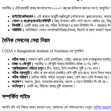
স্থানীয় ও ঐতিহ্যবাহী খাবার বাংলাদেশের ৫০০০+ বছরের চিকিৎসা জ্ঞানের অংশ; আধুনিক 
ফাইটোকেমিক্যাল।
এই খাবারে অ্যান্টি-অক্সিডেন্ট (পলিফেনল, ফ্ল্যাভোনয়েড, ক্
শোষণ ও বায়োঅ্যাভেইলেবিলিটি।
কিছু উপাদান খালি পেটে ভালো শোষিত হয়, কিছু 
সিনার্জি।
একটি খাবার একা নয়, সঠিক সংমিশ্রণে (যেমন ভিটামিন সি + আয়রন) উ
পরিমিতি।
অতিরিক্ত সেবনে পার্শ্বপ্রতিক্রিয়া,লিভার, কিডনি বা রক্ত জমাটে প্র
দৈনিক সেবনের সেরা নিয়ম
USDA ও Bangladesh Institute of Nutrition-এর সুপারিশ:
সঠিক সময়।
সকালে খালি পেটে (সাইট্রাস, বেরি); খাবারের সঙ্গে (স্বাস্থ্যকর ফ্যা
তাজা ও মৌসুমি।
স্থানীয় ও মৌসুমি খাবারে ভিটামিন-খনিজ ৪০% বেশি।
প্রক্রিয়াজাত এড়িয়ে চলুন।
টিন, ক্যান, চিনি-সংরক্ষিত,পুষ্টি ৫০% কমে।
সঠিক প্রস্তুতি।
কাঁচা বা কম রান্না (সবজি) বেশি পুষ্টি ধরে রাখে; ভাপে সিদ্ধ সব
সঠিক পরিমাণ।
দৈনিক সার্ভিং সাইজ অনুসরণ করুন; বেশি মানে বেশি উপকার নয়।
সংরক্ষণ।
শুকনো, ঠান্ডা, অন্ধকার জায়গায়; আলো ও তাপে ভিটামিন সি নষ্ট হয়।
সংমিশ্রণ।
একটি নয়, বিভিন্ন খাবার,পুষ্টি ভারসাম্য।
সম্পর্কিত গাইড
আপনি যদি এই বিষয়ে আরও জানতে চান, আমাদের এই গাইডগুলোও দেখুন:
অলিভ অয়েলে