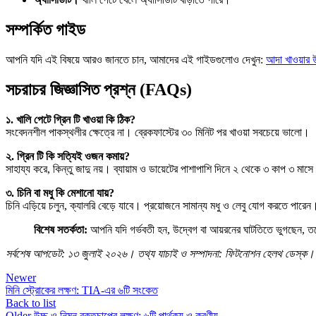
সম্পর্কিত গাইড
আপনি যদি এই বিষয়ে আরও জানতে চান, আমাদের এই গাইডগুলোও দেখুন:
আদা খাওয়ার 
সচরাচর জিজ্ঞাসিত প্রশ্ন (FAQs)
১. খালি পেটে গ্রিন টি খাওয়া কি ঠিক?
সংবেদনশীল পাকস্থলীর ক্ষেত্রে না। ব্রেকফাস্টের ৩০ মিনিট পর খাওয়া সবচেয়ে ভালো।
২. গ্রিন টি কি সত্যিই ওজন কমায়?
সাহায্য করে, কিন্তু জাদু নয়। ব্যায়াম ও ডায়েটের পাশাপাশি দিনে ২ থেকে ৩ কাপ ৩ মাস
৩. চিনি বা মধু কি মেশানো যায়?
চিনি এড়িয়ে চলুন, ক্যালরি বেড়ে যাবে। প্রয়োজনে সামান্য মধু ও লেবু যোগ করতে পারেন
বিশেষ সতর্কতা:
আপনি যদি গর্ভবতী হন, উদ্বেগ বা আয়রনের ঘাটতিতে ভুগছেন, তবে
সর্বশেষ আপডেট: ১৩ জুলাই ২০২৬। তথ্য যাচাই ও সম্পাদনা: ফিটনোশন হেলথ ডেস্ক।
Newer
মিনি স্ট্রোকের লক্ষণ: TIA-এর ৬টি সংকেত
Back to list
Older
উচ্চ ও নিম্ন রক্তচাপের লক্ষণ: ৬টি পার্থক্য ও করণীয়