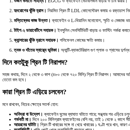
ওজন কমাতে সাহায্য।
EGCG ও ক্যাফেইন মেটাবলিজম বাড়ায় ও চর্বি ঝরায়।
হৃদরোগের ঝুঁকি হ্রাস।
নিয়মিত গ্রিন টি LDL কোলেস্টেরল কমায় ও রক্তচাপ নিয়
মস্তিষ্কের কাজ উন্নত।
ক্যাফেইন ও L-থিয়ানিন মনোযোগ, স্মৃতি ও মেজাজ ভ
টাইপ-২ ডায়াবেটিসে সহায়ক।
ইনসুলিন সেনসিটিভিটি বাড়ায় ও ফাস্টিং শর্করা কম
ক্যান্সারের ঝুঁকি হ্রাসে সহায়ক।
পলিফেনল কোষের ক্ষতি কমায়।
ত্বক ও দাঁতের স্বাস্থ্যে ভূমিকা।
অ্যান্টি-ব্যাকটেরিয়াল গুণ প্লাক ও শ্বাসের দুর্গন
দিনে কতটুকু গ্রিন টি নিরাপদ?
সহজ কথায়, দিনে ২ থেকে ৩ কাপ (৪৮০ থেকে ৭২০ মিলি) গ্রিন টি নিরাপদ। আমাদের অভিজ্ঞত
তেতো কম হবে।
কারা গ্রিন টি এড়িয়ে চলবেন?
মনে রাখবেন, নিচের ক্ষেত্রে সতর্ক হোন:
অনিদ্রা বা উদ্বেগ।
ক্যাফেইন ঘুমের ব্যাঘাত ঘটাতে পারে; সন্ধ্যার পর এড়িয়ে চল
গর্ভবতী মা।
দিনে ২০০ মিলিগ্রাম ক্যাফেইনের বেশি নয়, তাই ১ থেকে ২ কাপে সী
আয়রনের ঘাটতি।
গ্রিন টি খাবারের সঙ্গে না খেয়ে খাবারের ১ ঘণ্টা পরে খান, কা
অ্যাসিডিটি।
খালি পেটে খেলে অ্যাসিডিটি বাড়াতে পারে।