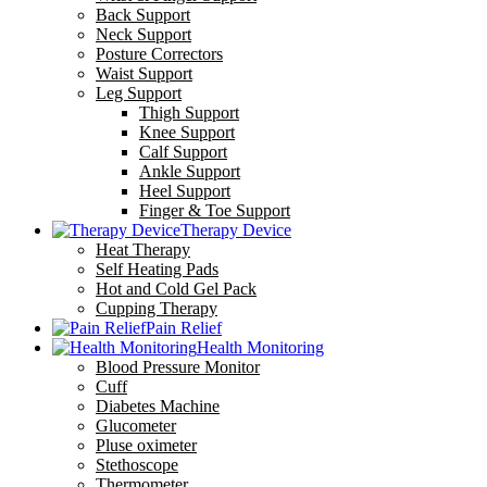
Back Support
Neck Support
Posture Correctors
Waist Support
Leg Support
Thigh Support
Knee Support
Calf Support
Ankle Support
Heel Support
Finger & Toe Support
Therapy Device
Heat Therapy
Self Heating Pads
Hot and Cold Gel Pack
Cupping Therapy
Pain Relief
Health Monitoring
Blood Pressure Monitor
Cuff
Diabetes Machine
Glucometer
Pluse oximeter
Stethoscope
Thermometer