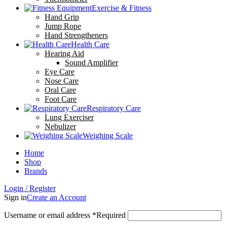
Exercise & Fitness
Hand Grip
Jump Rope
Hand Strengtheners
Health Care
Hearing Aid
Sound Amplifier
Eye Care
Nose Care
Oral Care
Foot Care
Respiratory Care
Lung Exerciser
Nebulizer
Weighing Scale
Home
Shop
Brands
Login / Register
Sign in
Create an Account
Username or email address
*
Required