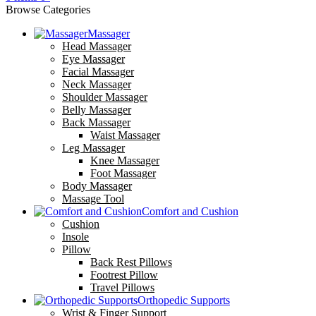
Browse Categories
Massager
Head Massager
Eye Massager
Facial Massager
Neck Massager
Shoulder Massager
Belly Massager
Back Massager
Waist Massager
Leg Massager
Knee Massager
Foot Massager
Body Massager
Massage Tool
Comfort and Cushion
Cushion
Insole
Pillow
Back Rest Pillows
Footrest Pillow
Travel Pillows
Orthopedic Supports
Wrist & Finger Support