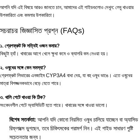
আপনি যদি এই বিষয়ে আরও জানতে চান, আমাদের এই গাইডগুলোও দেখুন:
লেবু খাওয়ার
উপকারিতা
এবং
কমলার উপকারিতা
।
সচরাচর জিজ্ঞাসিত প্রশ্ন (FAQs)
১. গ্রেপফ্রুট কি সত্যিই ওজন কমায়?
কিছুটা হ্যাঁ। খাবারের আগে খেলে ক্ষুধা কমে ও ক্যালরি কম নেওয়া হয়।
২. ওষুধের সঙ্গে কেন সমস্যা?
গ্রেপফ্রুট লিভারের এনজাইম CYP3A4 বাধা দেয়, যা বহু ওষুধ ভাঙে। এতে ওষুধের
মাত্রা বিপজ্জনকভাবে বেড়ে যেতে পারে।
৩. খালি পেটে খাওয়া কি ঠিক?
সংবেদনশীল পেটে অ্যাসিডিটি হতে পারে। খাবারের সঙ্গে খাওয়া ভালো।
বিশেষ সতর্কতা:
আপনি যদি কোনো নিয়মিত ওষুধ চালিয়ে যাচ্ছেন বা অ্যাসিড
রিফ্লাক্সে ভুগছেন, তবে চিকিৎসকের পরামর্শ নিন। এই গাইড সাধারণ পুষ্টি
সচেতনতার জন্য।