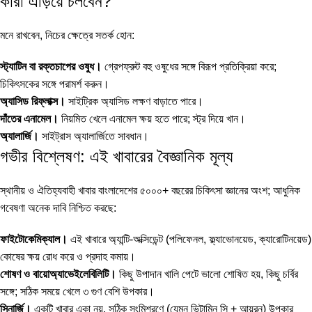
কারা এড়িয়ে চলবেন?
মনে রাখবেন, নিচের ক্ষেত্রে সতর্ক হোন:
স্ট্যাটিন বা রক্তচাপের ওষুধ।
গ্রেপফ্রুট বহু ওষুধের সঙ্গে বিরূপ প্রতিক্রিয়া করে;
চিকিৎসকের সঙ্গে পরামর্শ করুন।
অ্যাসিড রিফ্লাক্স।
সাইট্রিক অ্যাসিড লক্ষণ বাড়াতে পারে।
দাঁতের এনামেল।
নিয়মিত খেলে এনামেল ক্ষয় হতে পারে; স্ট্র দিয়ে খান।
অ্যালার্জি।
সাইট্রাস অ্যালার্জিতে সাবধান।
গভীর বিশ্লেষণ: এই খাবারের বৈজ্ঞানিক মূল্য
স্থানীয় ও ঐতিহ্যবাহী খাবার বাংলাদেশের ৫০০০+ বছরের চিকিৎসা জ্ঞানের অংশ; আধুনিক
গবেষণা অনেক দাবি নিশ্চিত করছে:
ফাইটোকেমিক্যাল।
এই খাবারে অ্যান্টি-অক্সিডেন্ট (পলিফেনল, ফ্ল্যাভোনয়েড, ক্যারোটিনয়েড)
কোষের ক্ষয় রোধ করে ও প্রদাহ কমায়।
শোষণ ও বায়োঅ্যাভেইলেবিলিটি।
কিছু উপাদান খালি পেটে ভালো শোষিত হয়, কিছু চর্বির
সঙ্গে; সঠিক সময়ে খেলে ৩ গুণ বেশি উপকার।
সিনার্জি।
একটি খাবার একা নয়, সঠিক সংমিশ্রণে (যেমন ভিটামিন সি + আয়রন) উপকার