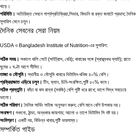
বাড়ে।
পরিমিতি।
অতিরিক্ত সেবনে পার্শ্বপ্রতিক্রিয়া,লিভার, কিডনি বা রক্ত জমাটে প্রভাব; দৈনিক
সুপারিশ মেনে চলুন।
দৈনিক সেবনের সেরা নিয়ম
USDA ও Bangladesh Institute of Nutrition-এর সুপারিশ:
সঠিক সময়।
সকালে খালি পেটে (সাইট্রাস, বেরি); খাবারের সঙ্গে (স্বাস্থ্যকর ফ্যাট); রাতে
ঘুমের ২ ঘণ্টা আগে সীমিত।
তাজা ও মৌসুমি।
স্থানীয় ও মৌসুমি খাবারে ভিটামিন-খনিজ ৪০% বেশি।
প্রক্রিয়াজাত এড়িয়ে চলুন।
টিন, ক্যান, চিনি-সংরক্ষিত,পুষ্টি ৫০% কমে।
সঠিক প্রস্তুতি।
কাঁচা বা কম রান্না (সবজি) বেশি পুষ্টি ধরে রাখে; ভাপে সিদ্ধ সবচেয়ে
ভালো।
সঠিক পরিমাণ।
দৈনিক সার্ভিং সাইজ অনুসরণ করুন; বেশি মানে বেশি উপকার নয়।
সংরক্ষণ।
শুকনো, ঠান্ডা, অন্ধকার জায়গায়; আলো ও তাপে ভিটামিন সি নষ্ট হয়।
সংমিশ্রণ।
একটি নয়, বিভিন্ন খাবার,পুষ্টি ভারসাম্য।
সম্পর্কিত গাইড