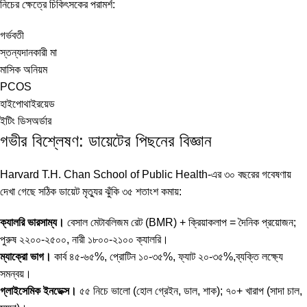
নিচের ক্ষেত্রে চিকিৎসকের পরামর্শ:
গর্ভবতী
স্তন্যদানকারী মা
মাসিক অনিয়ম
PCOS
হাইপোথাইরয়েড
ইটিং ডিসঅর্ডার
গভীর বিশ্লেষণ: ডায়েটের পিছনের বিজ্ঞান
Harvard T.H. Chan School of Public Health-এর ৩০ বছরের গবেষণায়
দেখা গেছে সঠিক ডায়েট মৃত্যুর ঝুঁকি ৩৫ শতাংশ কমায়:
ক্যালরি ভারসাম্য।
বেসাল মেটাবলিজম রেট (BMR) + ক্রিয়াকলাপ = দৈনিক প্রয়োজন;
পুরুষ ২২০০-২৫০০, নারী ১৮০০-২১০০ ক্যালরি।
ম্যাক্রো ভাগ।
কার্ব ৪৫-৬৫%, প্রোটিন ১০-৩৫%, ফ্যাট ২০-৩৫%,ব্যক্তি লক্ষ্যে
সমন্বয়।
গ্লাইসেমিক ইনডেক্স।
৫৫ নিচে ভালো (হোল গ্রেইন, ডাল, শাক); ৭০+ খারাপ (সাদা চাল,