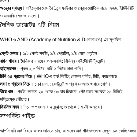
ময়দা)।
অন্ত্রের স্বাস্থ্য।
মাইক্রোবায়োম বৈচিত্র্য ফাইবার ও প্রোবায়োটিকে বাড়ে; হজম, ইমিউনিটি
ও এমনকি মেজাজ ভালো।
দৈনিক ডায়েটের ৭টি নিয়ম
WHO ও AND (Academy of Nutrition & Dietetics)-এর সুপারিশ:
প্লেট মেথড।
১/২ প্লেট সবজি, ১/৪ প্রোটিন, ১/৪ হোল গ্রেইন।
রঙিন খাবার।
দৈনিক ৫+ রঙের ফল-সবজি; বিভিন্ন ফাইটোনিউট্রিয়েন্ট।
হাইড্রেশন।
পুরুষ ২.৫ লিটার, নারী ২ লিটার,সাদা পানি।
চিনি ২৫ গ্রামের নিচে।
WHO-র হার্ড লিমিট; কোমল পানীয়, মিষ্টি, প্যাকেজড।
লবণ ৫ গ্রামের নিচে।
১ চা চামচ; রেস্টুরেন্ট ও প্রক্রিয়াজাত খাবারে বেশি।
ধীরে খান।
প্রতি লোকমা ২০ থেকে ৩০ বার চিবানো; পেট ভরার সংকেত ২০ মিনিটে
মস্তিষ্কে পৌঁছায়।
নিয়মিত সময়।
দিনে ৩ প্রধান + ২ স্ন্যাক্স; ৩ থেকে ৪ ঘণ্টা অন্তর।
সম্পর্কিত গাইড
আপনি যদি এই বিষয়ে আরও জানতে চান, আমাদের এই গাইডগুলোও দেখুন:
১০ কেজি ওজন