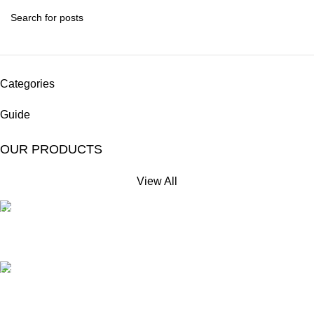
Categories
Guide
OUR PRODUCTS
View All
Free Shipping.
No extra delivery charge*
24/7 Support.
Always here to help