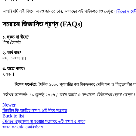
আপনি যদি এই বিষয়ে আরও জানতে চান, আমাদের এই গাইডগুলোও দেখুন:
নারীদের ডায়েট
সচরাচর জিজ্ঞাসিত প্রশ্ন (FAQs)
১. দ্রুত না ধীরে?
ধীরে টেকসই।
২. কার্ব বাদ?
কম, একদম না।
৩. রাতে খাবার?
হালকা।
বিশেষ সতর্কতা:
দৈনিক ১০০০ ক্যালরির কম বিপজ্জনক; পেশি ক্ষয় ও পিত্তথলির প
সর্বশেষ আপডেট: ১৩ জুলাই ২০২৬। তথ্য যাচাই ও সম্পাদনা: ফিটনোশন হেলথ ডেস্ক।
Newer
ভিটামিন ডি ঘাটতির লক্ষণ: ৬টি নীরব সংকেত
Back to list
Older
ওভুলেশন না হওয়ার সংকেত: ৬টি লক্ষণ ও কারণ
ওজন কমানো
ডায়েট
ফিটনেস