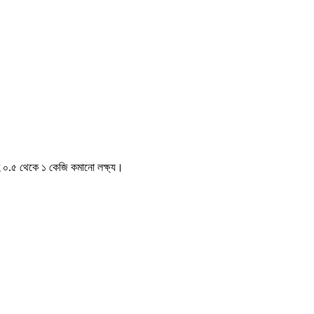
হে ০.৫ থেকে ১ কেজি কমানো লক্ষ্য।