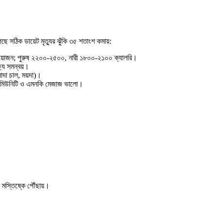
ঠিক ডায়েট মৃত্যুর ঝুঁকি ৩৫ শতাংশ কমায়:
য়োজন; পুরুষ ২২০০-২৫০০, নারী ১৮০০-২১০০ ক্যালরি।
যে সমন্বয়।
দা চাল, ময়দা)।
ম, ইমিউনিটি ও এমনকি মেজাজ ভালো।
মস্তিষ্কে পৌঁছায়।