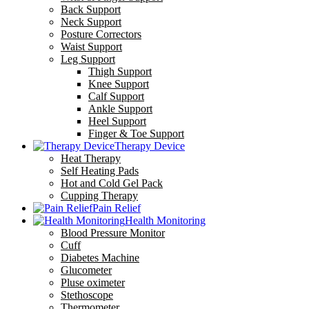
Back Support
Neck Support
Posture Correctors
Waist Support
Leg Support
Thigh Support
Knee Support
Calf Support
Ankle Support
Heel Support
Finger & Toe Support
Therapy Device
Heat Therapy
Self Heating Pads
Hot and Cold Gel Pack
Cupping Therapy
Pain Relief
Health Monitoring
Blood Pressure Monitor
Cuff
Diabetes Machine
Glucometer
Pluse oximeter
Stethoscope
Thermometer