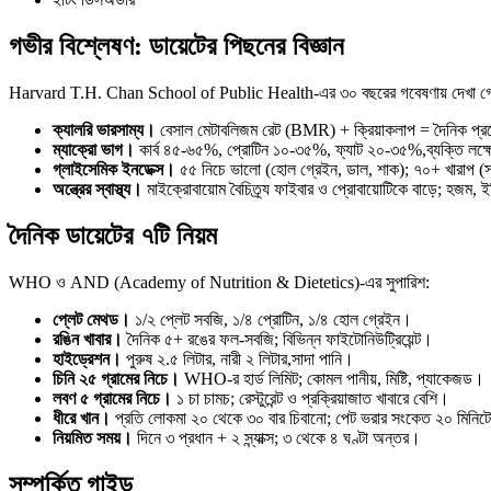
গভীর বিশ্লেষণ: ডায়েটের পিছনের বিজ্ঞান
Harvard T.H. Chan School of Public Health-এর ৩০ বছরের গবেষণায় দেখা গেছে স
ক্যালরি ভারসাম্য।
বেসাল মেটাবলিজম রেট (BMR) + ক্রিয়াকলাপ = দৈনিক প্র
ম্যাক্রো ভাগ।
কার্ব ৪৫-৬৫%, প্রোটিন ১০-৩৫%, ফ্যাট ২০-৩৫%,ব্যক্তি লক্ষ্
গ্লাইসেমিক ইনডেক্স।
৫৫ নিচে ভালো (হোল গ্রেইন, ডাল, শাক); ৭০+ খারাপ (সা
অন্ত্রের স্বাস্থ্য।
মাইক্রোবায়োম বৈচিত্র্য ফাইবার ও প্রোবায়োটিকে বাড়ে; হজ
দৈনিক ডায়েটের ৭টি নিয়ম
WHO ও AND (Academy of Nutrition & Dietetics)-এর সুপারিশ:
প্লেট মেথড।
১/২ প্লেট সবজি, ১/৪ প্রোটিন, ১/৪ হোল গ্রেইন।
রঙিন খাবার।
দৈনিক ৫+ রঙের ফল-সবজি; বিভিন্ন ফাইটোনিউট্রিয়েন্ট।
হাইড্রেশন।
পুরুষ ২.৫ লিটার, নারী ২ লিটার,সাদা পানি।
চিনি ২৫ গ্রামের নিচে।
WHO-র হার্ড লিমিট; কোমল পানীয়, মিষ্টি, প্যাকেজড।
লবণ ৫ গ্রামের নিচে।
১ চা চামচ; রেস্টুরেন্ট ও প্রক্রিয়াজাত খাবারে বেশি।
ধীরে খান।
প্রতি লোকমা ২০ থেকে ৩০ বার চিবানো; পেট ভরার সংকেত ২০ মিনিটে 
নিয়মিত সময়।
দিনে ৩ প্রধান + ২ স্ন্যাক্স; ৩ থেকে ৪ ঘণ্টা অন্তর।
সম্পর্কিত গাইড