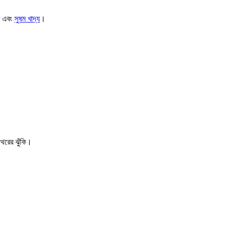
এবং
সুষম খাদ্য
।
াথরের ঝুঁকি।