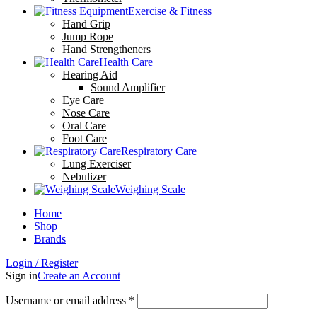
Exercise & Fitness
Hand Grip
Jump Rope
Hand Strengtheners
Health Care
Hearing Aid
Sound Amplifier
Eye Care
Nose Care
Oral Care
Foot Care
Respiratory Care
Lung Exerciser
Nebulizer
Weighing Scale
Home
Shop
Brands
Login / Register
Sign in
Create an Account
Required
Username or email address
*