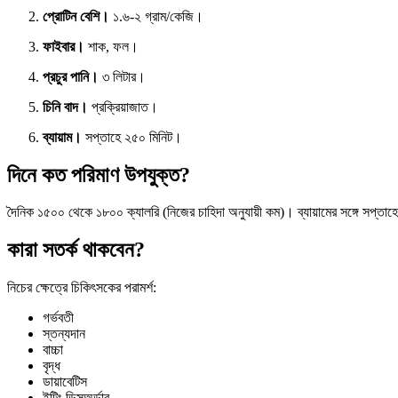
প্রোটিন বেশি।
১.৬-২ গ্রাম/কেজি।
ফাইবার।
শাক, ফল।
প্রচুর পানি।
৩ লিটার।
চিনি বাদ।
প্রক্রিয়াজাত।
ব্যায়াম।
সপ্তাহে ২৫০ মিনিট।
দিনে কত পরিমাণ উপযুক্ত?
দৈনিক ১৫০০ থেকে ১৮০০ ক্যালরি (নিজের চাহিদা অনুযায়ী কম)। ব্যায়ামের সঙ্গে সপ্তা
কারা সতর্ক থাকবেন?
নিচের ক্ষেত্রে চিকিৎসকের পরামর্শ:
গর্ভবতী
স্তন্যদান
বাচ্চা
বৃদ্ধ
ডায়াবেটিস
ইটিং ডিসঅর্ডার