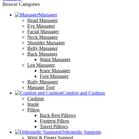
Browse Categories
Massager
Head Massager
Eye Massager
Facial Massager
Neck Massager
Shoulder Massager
Belly Massager
Back Massager
Waist Massager
Leg Massager
Knee Massager
Foot Massager
Body Massager
Massage Tool
Comfort and Cushion
Cushion
Insole
Pillow
Back Rest Pillows
Footrest Pillow
Travel Pillows
Orthopedic Supports
Wrist & Finger Support