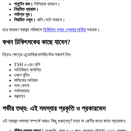
গ্লুটেন কম।
সিলিয়াক থাকলে।
নিয়মিত ব্যায়াম।
পর্যাপ্ত ঘুম।
নিয়মিত ওষুধ।
খালি পেটে সকালে।
ঘরে সাধারণ স্বাস্থ্য পরিমাপে
ডিজিটাল ব্লাড প্রেসার মনিটর
সহায়ক।
কখন চিকিৎসকের কাছে যাবেন?
নিচের ক্ষেত্রে এন্ডোক্রিনোলজিস্টের পরামর্শ নিন:
TSH ৫-এর বেশি
অতিরিক্ত ক্লান্তি
ওজন বৃদ্ধি
মাসিকের অনিয়ম
গলা ফোলা
গর্ভাবস্থায়
বন্ধ্যত্ব
গভীর তথ্য: এই সমস্যার প্রকৃতি ও প্রকারভেদ
এই স্বাস্থ্য সমস্যা সম্পর্কে আরও কিছু গুরুত্বপূর্ণ তথ্য যা রোগীর জন্য জানা প্রয়োজন:
ঝুঁকির প্রধান কারণ।
বংশগতি, বয়স ৪০+ বছর, স্থূলতা (BMI ২৫+), ধূমপান,