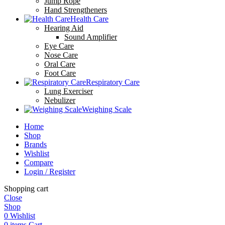
Jump Rope
Hand Strengtheners
Health Care
Hearing Aid
Sound Amplifier
Eye Care
Nose Care
Oral Care
Foot Care
Respiratory Care
Lung Exerciser
Nebulizer
Weighing Scale
Home
Shop
Brands
Wishlist
Compare
Login / Register
Shopping cart
Close
Shop
0
Wishlist
0
items
Cart