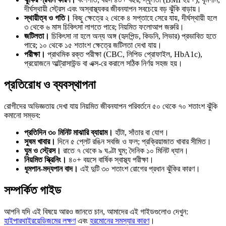
দীর্ঘস্থায়ী স্ট্রেস এবং অস্বাস্থ্যকর জীবনযাপন সবচেয়ে বড় ঝুঁকি বাড়ায়।
স্থায়ীত্ব ও গতি।
কিছু ক্ষেত্রে ২ থেকে ৪ সপ্তাহে সেরে যায়, দীর্ঘস্থায়ী হলে
৩ থেকে ৬ মাস চিকিৎসা লাগতে পারে; নিয়মিত ফলোআপ জরুরি।
জটিলতা।
চিকিৎসা না হলে অন্য অঙ্গ (হৃদপিন্ড, কিডনি, লিভার) প্রভাবিত হতে
পারে; ১০ থেকে ১৫ শতাংশ ক্ষেত্রে জটিলতা দেখা যায়।
পরীক্ষা।
প্রাথমিক রক্ত পরীক্ষা (CBC, লিপিড প্রোফাইল, HbA1c),
প্রয়োজনে আল্ট্রাসাউন্ড বা এক্স-রে করালে সঠিক নির্ণয় সহজ হয়।
প্রতিরোধ ও ব্যবস্থাপনা
রোগীদের অভিজ্ঞতায় দেখা যায় নিয়মিত জীবনযাপন পরিবর্তনে ৫০ থেকে ৭০ শতাংশ ঝুঁকি
কমানো সম্ভব:
প্রতিদিন ৩০ মিনিট মাঝারি ব্যায়াম।
হাঁটা, সাঁতার বা যোগ।
সুষম খাবার।
দিনে ৫ প্লেট রঙিন সবজি ও ফল; প্রক্রিয়াজাত খাবার সীমিত।
ঘুম ও স্ট্রেস।
রাতে ৭ থেকে ৯ ঘণ্টা ঘুম; দৈনিক ১০ মিনিট ধ্যান।
নিয়মিত স্ক্রিনিং।
৪০+ বয়সে বার্ষিক স্বাস্থ্য পরীক্ষা।
ধূমপান-মদ্যপান বাদ।
এই দুটি ৩০ শতাংশ রোগের প্রধান ঝুঁকির কারণ।
সম্পর্কিত গাইড
আপনি যদি এই বিষয়ে আরও জানতে চান, আমাদের এই গাইডগুলোও দেখুন:
হাইপারথাইরয়েডিজমের লক্ষণ
এবং
হরমোনের সমস্যার কারণ
।