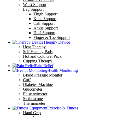
Waist Support
Leg Support
Thigh Support
Knee Support
Calf Support
Ankle Support
Heel Support
Finger & Toe Support
Therapy Device
Heat Therapy
Self Heating Pads
Hot and Cold Gel Pack
Cupping Therapy
Pain Relief
Health Monitoring
Blood Pressure Monitor
Cuff
Diabetes Machine
Glucometer
Pluse oximeter
Stethoscope
Thermometer
Exercise & Fitness
Hand Grip