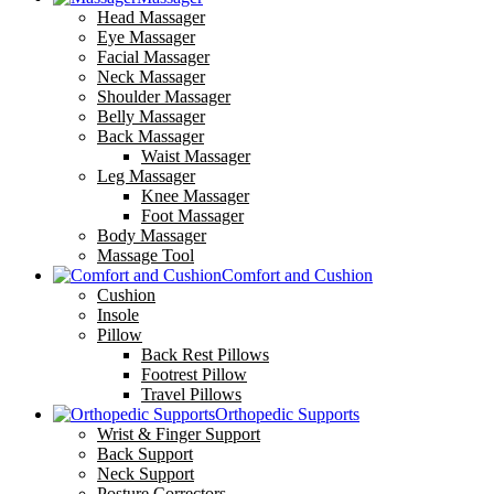
Head Massager
Eye Massager
Facial Massager
Neck Massager
Shoulder Massager
Belly Massager
Back Massager
Waist Massager
Leg Massager
Knee Massager
Foot Massager
Body Massager
Massage Tool
Comfort and Cushion
Cushion
Insole
Pillow
Back Rest Pillows
Footrest Pillow
Travel Pillows
Orthopedic Supports
Wrist & Finger Support
Back Support
Neck Support
Posture Correctors