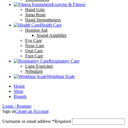
Exercise & Fitness
Hand Grip
Jump Rope
Hand Strengtheners
Health Care
Hearing Aid
Sound Amplifier
Eye Care
Nose Care
Oral Care
Foot Care
Respiratory Care
Lung Exerciser
Nebulizer
Weighing Scale
Home
Shop
Brands
Login / Register
Sign in
Create an Account
Username or email address
*
Required