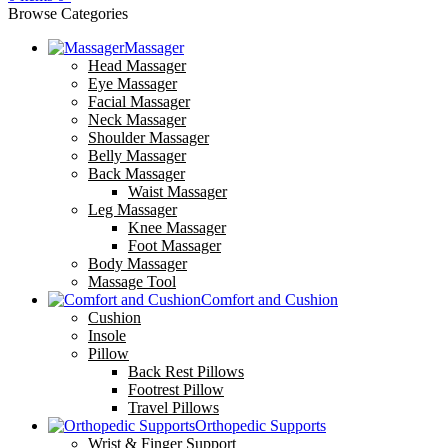
Browse Categories
Massager
Head Massager
Eye Massager
Facial Massager
Neck Massager
Shoulder Massager
Belly Massager
Back Massager
Waist Massager
Leg Massager
Knee Massager
Foot Massager
Body Massager
Massage Tool
Comfort and Cushion
Cushion
Insole
Pillow
Back Rest Pillows
Footrest Pillow
Travel Pillows
Orthopedic Supports
Wrist & Finger Support