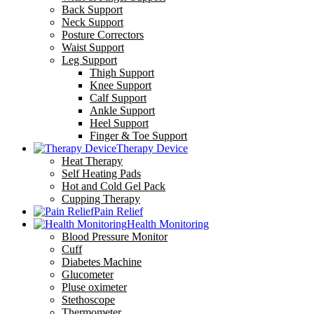
Back Support
Neck Support
Posture Correctors
Waist Support
Leg Support
Thigh Support
Knee Support
Calf Support
Ankle Support
Heel Support
Finger & Toe Support
Therapy Device
Heat Therapy
Self Heating Pads
Hot and Cold Gel Pack
Cupping Therapy
Pain Relief
Health Monitoring
Blood Pressure Monitor
Cuff
Diabetes Machine
Glucometer
Pluse oximeter
Stethoscope
Thermometer