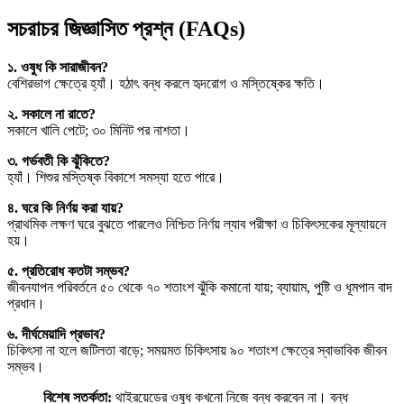
সচরাচর জিজ্ঞাসিত প্রশ্ন (FAQs)
১. ওষুধ কি সারাজীবন?
বেশিরভাগ ক্ষেত্রে হ্যাঁ। হঠাৎ বন্ধ করলে হৃদরোগ ও মস্তিষ্কের ক্ষতি।
২. সকালে না রাতে?
সকালে খালি পেটে; ৩০ মিনিট পর নাশতা।
৩. গর্ভবতী কি ঝুঁকিতে?
হ্যাঁ। শিশুর মস্তিষ্ক বিকাশে সমস্যা হতে পারে।
৪. ঘরে কি নির্ণয় করা যায়?
প্রাথমিক লক্ষণ ঘরে বুঝতে পারলেও নিশ্চিত নির্ণয় ল্যাব পরীক্ষা ও চিকিৎসকের মূল্যায়নে
হয়।
৫. প্রতিরোধ কতটা সম্ভব?
জীবনযাপন পরিবর্তনে ৫০ থেকে ৭০ শতাংশ ঝুঁকি কমানো যায়; ব্যায়াম, পুষ্টি ও ধূমপান বাদ
প্রধান।
৬. দীর্ঘমেয়াদি প্রভাব?
চিকিৎসা না হলে জটিলতা বাড়ে; সময়মত চিকিৎসায় ৯০ শতাংশ ক্ষেত্রে স্বাভাবিক জীবন
সম্ভব।
বিশেষ সতর্কতা:
থাইরয়েডের ওষুধ কখনো নিজে বন্ধ করবেন না। বন্ধ