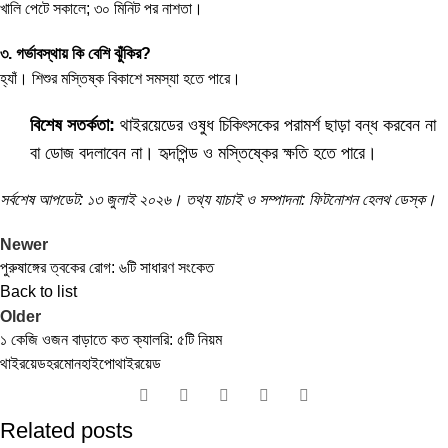
খালি পেটে সকালে; ৩০ মিনিট পর নাশতা।
৩. গর্ভাবস্থায় কি বেশি ঝুঁকির?
হ্যাঁ। শিশুর মস্তিষ্ক বিকাশে সমস্যা হতে পারে।
বিশেষ সতর্কতা:
থাইরয়েডের ওষুধ চিকিৎসকের পরামর্শ ছাড়া বন্ধ করবেন না
বা ডোজ বদলাবেন না। হৃদপিন্ড ও মস্তিষ্কের ক্ষতি হতে পারে।
সর্বশেষ আপডেট: ১৩ জুলাই ২০২৬। তথ্য যাচাই ও সম্পাদনা: ফিটনোশন হেলথ ডেস্ক।
Newer
পুরুষাঙ্গের ত্বকের রোগ: ৬টি সাধারণ সংকেত
Back to list
Older
১ কেজি ওজন বাড়াতে কত ক্যালরি: ৫টি নিয়ম
থাইরয়েড
হরমোন
হাইপোথাইরয়েড
Related posts