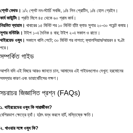
প্লেট মেথড।
১/২ প্লেট নন-স্টার্চি সবজি, ১/৪ লিন প্রোটিন, ১/৪ হোল গ্রেইন।
কার্ব কাউন্টিং।
প্রতি মিলে ৪৫ থেকে ৬০ গ্রাম কার্ব।
নিয়মিত ব্যায়াম।
খাবারের ১৫ মিনিট পর ১০ মিনিট হাঁটা ব্লাড সুগার ২০-৩০ পয়েন্ট কমায়।
সুগার মনিটরিং।
টাইপ ১-এ দৈনিক ৪ বার; টাইপ ২-এ সকাল ও রাতে।
থাইরয়েড ওষুধ।
সকালে খালি পেটে; ৩০ মিনিট পর নাশতা; ক্যালসিয়াম/আয়রন ৪ ঘণ্টা
পরে।
সম্পর্কিত গাইড
আপনি যদি এই বিষয়ে আরও জানতে চান, আমাদের এই গাইডগুলোও দেখুন:
হরমোনের
সমস্যার কারণ
এবং
ডায়াবেটিসের লক্ষণ
।
সচরাচর জিজ্ঞাসিত প্রশ্ন (FAQs)
১. থাইরয়েডের ওষুধ কি সারাজীবন?
বেশিরভাগ ক্ষেত্রে হ্যাঁ। হঠাৎ বন্ধ করলে হার্ট, মস্তিষ্কে ক্ষতি।
২. খাওয়ার সঙ্গে ওষুধ কি?