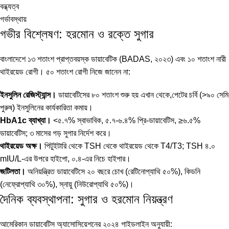
বন্ধ্যত্ব
গর্ভাবস্থায়
গভীর বিশ্লেষণ: হরমোন ও রক্তে সুগার
বাংলাদেশে ১৩ শতাংশ প্রাপ্তবয়স্ক ডায়াবেটিক (BADAS, ২০২৩) এবং ১০ শতাংশ নারী
থাইরয়েড রোগী। ৫০ শতাংশ রোগী নিজে জানেন না:
ইনসুলিন রেজিস্ট্যান্স।
ডায়াবেটিসের ৮০ শতাংশ শুরু হয় এখান থেকে,পেটের চর্বি (>৯০ সেমি
পুরুষ) ইনসুলিনের কার্যকারিতা কমায়।
HbA1c ব্যাখ্যা।
<৫.৭% স্বাভাবিক, ৫.৭-৬.৪% প্রি-ডায়াবেটিস, ≥৬.৫%
ডায়াবেটিস; ৩ মাসের গড় সুগার নির্দেশ করে।
থাইরয়েড অক্ষ।
পিটুইটারি থেকে TSH থেকে থাইরয়েড থেকে T4/T3; TSH ৪.০
mIU/L-এর উপরে হাইপো, ০.৪-এর নিচে হাইপার।
জটিলতা।
অনিয়ন্ত্রিত ডায়াবেটিসে ২০ বছরে চোখ (রেটিনোপ্যাথি ৫০%), কিডনি
(নেফ্রোপ্যাথি ৩০%), স্নায়ু (নিউরোপ্যাথি ৫০%)।
দৈনিক ব্যবস্থাপনা: সুগার ও হরমোন নিয়ন্ত্রণ
আমেরিকান ডায়াবেটিস অ্যাসোসিয়েশনের ২০২৪ গাইডলাইন অনুযায়ী: