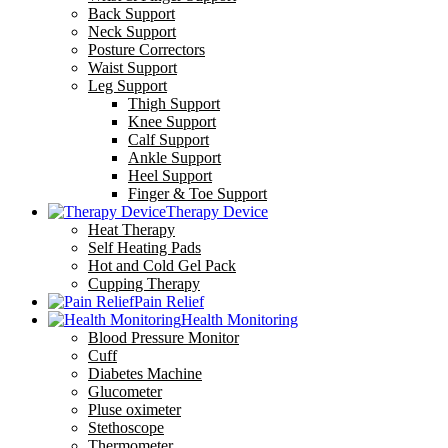
Back Support
Neck Support
Posture Correctors
Waist Support
Leg Support
Thigh Support
Knee Support
Calf Support
Ankle Support
Heel Support
Finger & Toe Support
Therapy Device
Heat Therapy
Self Heating Pads
Hot and Cold Gel Pack
Cupping Therapy
Pain Relief
Health Monitoring
Blood Pressure Monitor
Cuff
Diabetes Machine
Glucometer
Pluse oximeter
Stethoscope
Thermometer