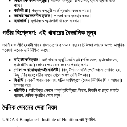
সিনথেটিক নকল কস্তুরী।
অনেক ‘কস্তুরী’ রাসায়নিক; ত্বকে জ্বালা হতে
পারে।
গর্ভবতী মা।
প্রকৃত কস্তুরী গর্ভে প্রভাব ফেলতে পারে।
সরাসরি সংবেদনশীল ত্বকে।
পাতলা করে ব্যবহার করুন।
অ্যালার্জি।
সুগন্ধিতে অ্যালার্জি থাকলে সাবধান।
গভীর বিশ্লেষণ: এই খাবারের বৈজ্ঞানিক মূল্য
স্থানীয় ও ঐতিহ্যবাহী খাবার বাংলাদেশের ৫০০০+ বছরের চিকিৎসা জ্ঞানের অংশ; আধুনিক
গবেষণা অনেক দাবি নিশ্চিত করছে:
ফাইটোকেমিক্যাল।
এই খাবারে অ্যান্টি-অক্সিডেন্ট (পলিফেনল, ফ্ল্যাভোনয়েড,
ক্যারোটিনয়েড) কোষের ক্ষয় রোধ করে ও প্রদাহ কমায়।
শোষণ ও বায়োঅ্যাভেইলেবিলিটি।
কিছু উপাদান খালি পেটে ভালো শোষিত হয়,
কিছু চর্বির সঙ্গে; সঠিক সময়ে খেলে ৩ গুণ বেশি উপকার।
সিনার্জি।
একটি খাবার একা নয়, সঠিক সংমিশ্রণে (যেমন ভিটামিন সি + আয়রন)
উপকার বাড়ে।
পরিমিতি।
অতিরিক্ত সেবনে পার্শ্বপ্রতিক্রিয়া,লিভার, কিডনি বা রক্ত জমাটে
প্রভাব; দৈনিক সুপারিশ মেনে চলুন।
দৈনিক সেবনের সেরা নিয়ম
USDA ও Bangladesh Institute of Nutrition-এর সুপারিশ: