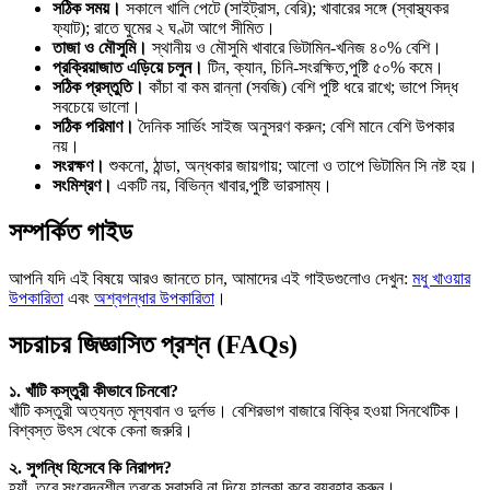
সঠিক সময়।
সকালে খালি পেটে (সাইট্রাস, বেরি); খাবারের সঙ্গে (স্বাস্থ্যকর
ফ্যাট); রাতে ঘুমের ২ ঘণ্টা আগে সীমিত।
তাজা ও মৌসুমি।
স্থানীয় ও মৌসুমি খাবারে ভিটামিন-খনিজ ৪০% বেশি।
প্রক্রিয়াজাত এড়িয়ে চলুন।
টিন, ক্যান, চিনি-সংরক্ষিত,পুষ্টি ৫০% কমে।
সঠিক প্রস্তুতি।
কাঁচা বা কম রান্না (সবজি) বেশি পুষ্টি ধরে রাখে; ভাপে সিদ্ধ
সবচেয়ে ভালো।
সঠিক পরিমাণ।
দৈনিক সার্ভিং সাইজ অনুসরণ করুন; বেশি মানে বেশি উপকার
নয়।
সংরক্ষণ।
শুকনো, ঠান্ডা, অন্ধকার জায়গায়; আলো ও তাপে ভিটামিন সি নষ্ট হয়।
সংমিশ্রণ।
একটি নয়, বিভিন্ন খাবার,পুষ্টি ভারসাম্য।
সম্পর্কিত গাইড
আপনি যদি এই বিষয়ে আরও জানতে চান, আমাদের এই গাইডগুলোও দেখুন:
মধু খাওয়ার
উপকারিতা
এবং
অশ্বগন্ধার উপকারিতা
।
সচরাচর জিজ্ঞাসিত প্রশ্ন (FAQs)
১. খাঁটি কস্তুরী কীভাবে চিনবো?
খাঁটি কস্তুরী অত্যন্ত মূল্যবান ও দুর্লভ। বেশিরভাগ বাজারে বিক্রি হওয়া সিনথেটিক।
বিশ্বস্ত উৎস থেকে কেনা জরুরি।
২. সুগন্ধি হিসেবে কি নিরাপদ?
হ্যাঁ, তবে সংবেদনশীল ত্বকে সরাসরি না দিয়ে হালকা করে ব্যবহার করুন।