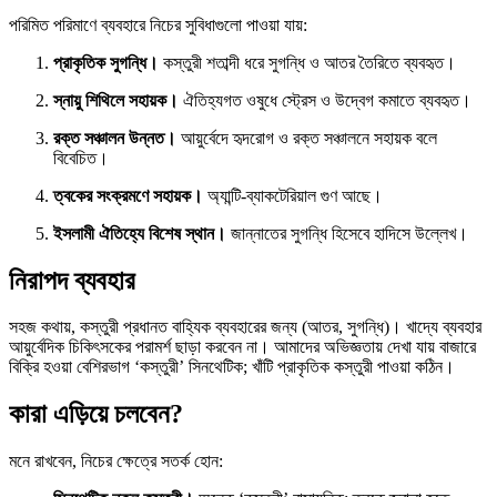
পরিমিত পরিমাণে ব্যবহারে নিচের সুবিধাগুলো পাওয়া যায়:
প্রাকৃতিক সুগন্ধি।
কস্তুরী শতাব্দী ধরে সুগন্ধি ও আতর তৈরিতে ব্যবহৃত।
স্নায়ু শিথিলে সহায়ক।
ঐতিহ্যগত ওষুধে স্ট্রেস ও উদ্বেগ কমাতে ব্যবহৃত।
রক্ত সঞ্চালন উন্নত।
আয়ুর্বেদে হৃদরোগ ও রক্ত সঞ্চালনে সহায়ক বলে
বিবেচিত।
ত্বকের সংক্রমণে সহায়ক।
অ্যান্টি-ব্যাকটেরিয়াল গুণ আছে।
ইসলামী ঐতিহ্যে বিশেষ স্থান।
জান্নাতের সুগন্ধি হিসেবে হাদিসে উল্লেখ।
নিরাপদ ব্যবহার
সহজ কথায়, কস্তুরী প্রধানত বাহ্যিক ব্যবহারের জন্য (আতর, সুগন্ধি)। খাদ্যে ব্যবহার
আয়ুর্বেদিক চিকিৎসকের পরামর্শ ছাড়া করবেন না। আমাদের অভিজ্ঞতায় দেখা যায় বাজারে
বিক্রি হওয়া বেশিরভাগ ‘কস্তুরী’ সিনথেটিক; খাঁটি প্রাকৃতিক কস্তুরী পাওয়া কঠিন।
কারা এড়িয়ে চলবেন?
মনে রাখবেন, নিচের ক্ষেত্রে সতর্ক হোন: