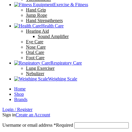
Exercise & Fitness
Hand Grip
Jump Rope
Hand Strengtheners
Health Care
Hearing Aid
Sound Amplifier
Eye Care
Nose Care
Oral Care
Foot Care
Respiratory Care
Lung Exerciser
Nebulizer
Weighing Scale
Home
Shop
Brands
Login / Register
Sign in
Create an Account
Username or email address
*
Required