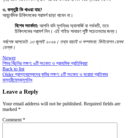
৩. কস্তুরী কি খাওয়া যায়?
আয়ুর্বেদিক চিকিৎসকের পরামর্শ ছাড়া খাবেন না।
বিশেষ সতর্কতা:
আপনি যদি সুগন্ধির অ্যালার্জি বা গর্ভবতী, তবে
চিকিৎসকের পরামর্শ নিন। এই গাইড সাধারণ পুষ্টি সচেতনতার জন্য।
সর্বশেষ আপডেট: ১৩ জুলাই ২০২৬। তথ্য যাচাই ও সম্পাদনা: ফিটনোশন হেলথ
ডেস্ক।
Newer
শিশুর খিঁচুনির লক্ষণ: ৬টি সংকেত ও প্রাথমিক প্রতিক্রিয়া
Back to list
Older
প্রাপ্তবয়স্কদের কৃমির লক্ষণ: ৫টি সংকেত ও ঘরোয়া প্রতিকার
কস্তুরী
মেস্ক
সুগন্ধি
Leave a Reply
Your email address will not be published.
Required fields are
marked
*
Comment
*