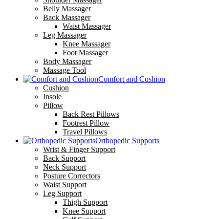
Belly Massager
Back Massager
Waist Massager
Leg Massager
Knee Massager
Foot Massager
Body Massager
Massage Tool
Comfort and Cushion
Cushion
Insole
Pillow
Back Rest Pillows
Footrest Pillow
Travel Pillows
Orthopedic Supports
Wrist & Finger Support
Back Support
Neck Support
Posture Correctors
Waist Support
Leg Support
Thigh Support
Knee Support