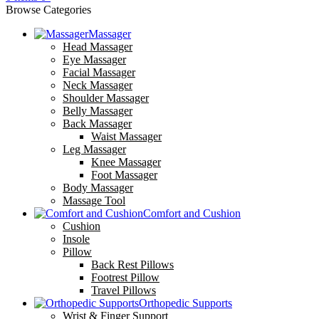
Browse Categories
Massager
Head Massager
Eye Massager
Facial Massager
Neck Massager
Shoulder Massager
Belly Massager
Back Massager
Waist Massager
Leg Massager
Knee Massager
Foot Massager
Body Massager
Massage Tool
Comfort and Cushion
Cushion
Insole
Pillow
Back Rest Pillows
Footrest Pillow
Travel Pillows
Orthopedic Supports
Wrist & Finger Support