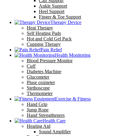
Calf Support
Ankle Support
Heel Support
Finger & Toe Support
Therapy Device
Heat Therapy
Self Heating Pads
Hot and Cold Gel Pack
Cupping Therapy
Pain Relief
Health Monitoring
Blood Pressure Monitor
Cuff
Diabetes Machine
Glucometer
Pluse oximeter
Stethoscope
Thermometer
Exercise & Fitness
Hand Grip
Jump Rope
Hand Strengtheners
Health Care
Hearing Aid
Sound Amplifier