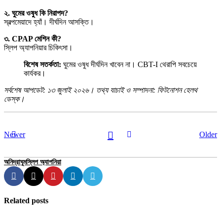
২. ঘুমের ওষুধ কি নিরাপদ?
স্বল্পমেয়াদে হ্যাঁ। দীর্ঘদিন আসক্তি।
৩. CPAP মেশিন কী?
স্লিপ অ্যাপনিয়ার চিকিৎসা।
বিশেষ সতর্কতা:
ঘুমের ওষুধ দীর্ঘদিন খাবেন না। CBT-I থেরাপি সবচেয়ে
কার্যকর।
সর্বশেষ আপডেট: ১৩ জুলাই ২০২৬। তথ্য যাচাই ও সম্পাদনা: ফিটনোশন হেলথ
ডেস্ক।
Newer
Older
অনিদ্রা
ঘুম
স্লিপ অ্যাপনিয়া
Related posts