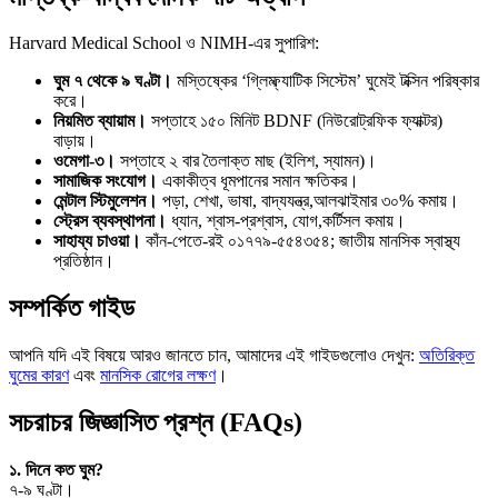
Harvard Medical School ও NIMH-এর সুপারিশ:
ঘুম ৭ থেকে ৯ ঘণ্টা।
মস্তিষ্কের ‘গ্লিম্ফ্যাটিক সিস্টেম’ ঘুমেই টক্সিন পরিষ্কার
করে।
নিয়মিত ব্যায়াম।
সপ্তাহে ১৫০ মিনিট BDNF (নিউরোট্রফিক ফ্যাক্টর)
বাড়ায়।
ওমেগা-৩।
সপ্তাহে ২ বার তৈলাক্ত মাছ (ইলিশ, স্যামন)।
সামাজিক সংযোগ।
একাকীত্ব ধূমপানের সমান ক্ষতিকর।
মেন্টাল স্টিমুলেশন।
পড়া, শেখা, ভাষা, বাদ্যযন্ত্র,আলঝাইমার ৩০% কমায়।
স্ট্রেস ব্যবস্থাপনা।
ধ্যান, শ্বাস-প্রশ্বাস, যোগ,কর্টিসল কমায়।
সাহায্য চাওয়া।
কাঁন-পেতে-রই ০১৭৭৯-৫৫৪৩৫৪; জাতীয় মানসিক স্বাস্থ্য
প্রতিষ্ঠান।
সম্পর্কিত গাইড
আপনি যদি এই বিষয়ে আরও জানতে চান, আমাদের এই গাইডগুলোও দেখুন:
অতিরিক্ত
ঘুমের কারণ
এবং
মানসিক রোগের লক্ষণ
।
সচরাচর জিজ্ঞাসিত প্রশ্ন (FAQs)
১. দিনে কত ঘুম?
৭-৯ ঘণ্টা।