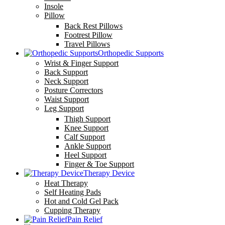
Insole
Pillow
Back Rest Pillows
Footrest Pillow
Travel Pillows
Orthopedic Supports
Wrist & Finger Support
Back Support
Neck Support
Posture Correctors
Waist Support
Leg Support
Thigh Support
Knee Support
Calf Support
Ankle Support
Heel Support
Finger & Toe Support
Therapy Device
Heat Therapy
Self Heating Pads
Hot and Cold Gel Pack
Cupping Therapy
Pain Relief