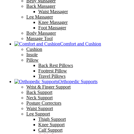
Belly Massager
Back Massager
Waist Massager
Leg Massager
Knee Massager
Foot Massager
Body Massager
Massage Tool
Comfort and Cushion
Cushion
Insole
Pillow
Back Rest Pillows
Footrest Pillow
Travel Pillows
Orthopedic Supports
Wrist & Finger Support
Back Support
Neck Support
Posture Correctors
Waist Support
Leg Support
Thigh Support
Knee Support
Calf Support