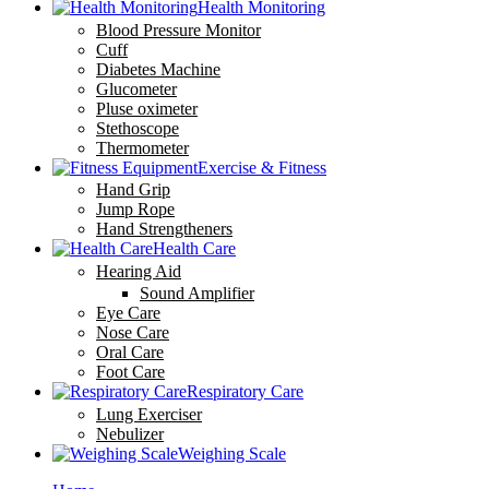
Health Monitoring
Blood Pressure Monitor
Cuff
Diabetes Machine
Glucometer
Pluse oximeter
Stethoscope
Thermometer
Exercise & Fitness
Hand Grip
Jump Rope
Hand Strengtheners
Health Care
Hearing Aid
Sound Amplifier
Eye Care
Nose Care
Oral Care
Foot Care
Respiratory Care
Lung Exerciser
Nebulizer
Weighing Scale