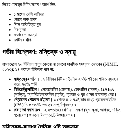
নিচের ক্ষেত্রে চিকিৎসকের পরামর্শ নিন:
১ মাসের বেশি অনিদ্রা
জোরে নাক ডাকা
দিনে অতিরিক্ত ঘুম
বিষণ্ণতা
মনোযোগ সমস্যা
দুর্ঘটনার ঝুঁকি
গভীর বিশ্লেষণ: মস্তিষ্ক ও স্নায়ু
বাংলাদেশে ২০ মিলিয়ন মানুষ কোনো না কোনো মানসিক সমস্যায় ভোগেন (NIMH,
২০২৩); ৯৪ শতাংশ চিকিৎসা পান না:
মস্তিষ্কের গঠন।
৮৬ বিলিয়ন নিউরন; দৈনিক ২০% শরীরের শক্তি ব্যবহার
করে; ৭৫% পানি।
নিউরোট্রান্সমিটার।
সেরোটোনিন (মেজাজ), ডোপামিন (আনন্দ), GABA
(শান্তি), অ্যাসিটাইলকোলিন (স্মৃতি); ব্যায়াম ও ঘুম এদের ভারসাম্য দেয়।
স্ট্রোকের গোল্ডেন উইন্ডো।
৩ থেকে ৪.৫ ঘণ্টা,তার মধ্যে থ্রম্বোলাইটিক
(tPA) দিলে ৩০% ক্ষেত্রে সম্পূর্ণ পুনরুদ্ধার।
বিষণ্ণতা বনাম দুঃখ।
২ সপ্তাহের বেশি ৫+ লক্ষণ (ঘুম, ক্ষুধা, আগ্রহ, শক্তি,
মনোযোগ) থাকলে বিষণ্ণতা,চিকিৎসাযোগ্য।
মস্তিষ্ক-বান্ধব দৈনিক ৭টি অভ্যাস