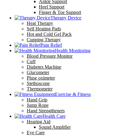
Ankle Support
Heel Support
Finger & Toe Support
Therapy Device
Heat Therapy
Self Heating Pads
Hot and Cold Gel Pack
Cupping Therapy
Pain Relief
Health Monitoring
Blood Pressure Monitor
Cuff
Diabetes Machine
Glucometer
Pluse oximeter
Stethoscope
Thermometer
Exercise & Fitness
Hand Grip
Jump Rope
Hand Strengtheners
Health Care
Hearing Aid
Sound Amplifier
Eye Care