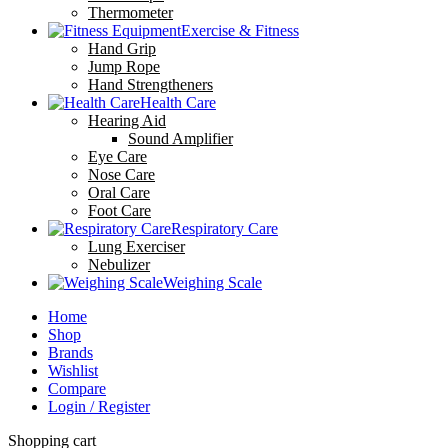
Thermometer
Exercise & Fitness
Hand Grip
Jump Rope
Hand Strengtheners
Health Care
Hearing Aid
Sound Amplifier
Eye Care
Nose Care
Oral Care
Foot Care
Respiratory Care
Lung Exerciser
Nebulizer
Weighing Scale
Home
Shop
Brands
Wishlist
Compare
Login / Register
Shopping cart