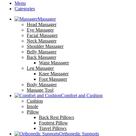
Menu
Categories
Massager
Head Massager
Eye Massager
Facial Massager
Neck Massager
Shoulder Massager
Belly Massager
Back Massager
Waist Massager
Leg Massager
Knee Massager
Foot Massager
Body Massager
Massage Tool
Comfort and Cushion
Cushion
Insole
Pillow
Back Rest Pillows
Footrest Pillow
Travel Pillows
Orthopedic Supports