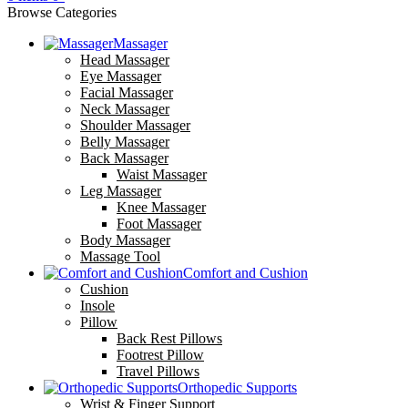
Browse Categories
Massager
Head Massager
Eye Massager
Facial Massager
Neck Massager
Shoulder Massager
Belly Massager
Back Massager
Waist Massager
Leg Massager
Knee Massager
Foot Massager
Body Massager
Massage Tool
Comfort and Cushion
Cushion
Insole
Pillow
Back Rest Pillows
Footrest Pillow
Travel Pillows
Orthopedic Supports
Wrist & Finger Support