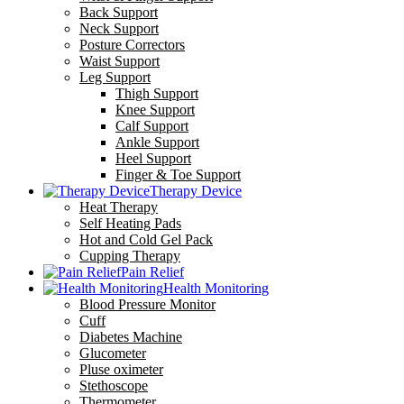
Back Support
Neck Support
Posture Correctors
Waist Support
Leg Support
Thigh Support
Knee Support
Calf Support
Ankle Support
Heel Support
Finger & Toe Support
Therapy Device
Heat Therapy
Self Heating Pads
Hot and Cold Gel Pack
Cupping Therapy
Pain Relief
Health Monitoring
Blood Pressure Monitor
Cuff
Diabetes Machine
Glucometer
Pluse oximeter
Stethoscope
Thermometer