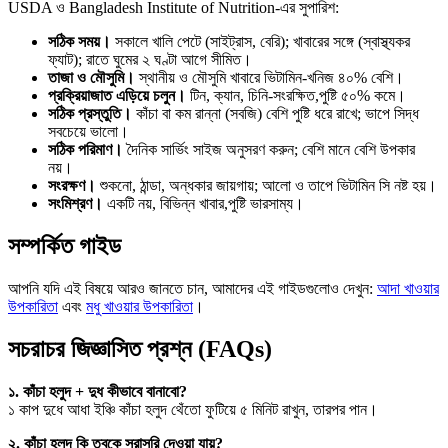
USDA ও Bangladesh Institute of Nutrition-এর সুপারিশ:
সঠিক সময়।
সকালে খালি পেটে (সাইট্রাস, বেরি); খাবারের সঙ্গে (স্বাস্থ্যকর
ফ্যাট); রাতে ঘুমের ২ ঘণ্টা আগে সীমিত।
তাজা ও মৌসুমি।
স্থানীয় ও মৌসুমি খাবারে ভিটামিন-খনিজ ৪০% বেশি।
প্রক্রিয়াজাত এড়িয়ে চলুন।
টিন, ক্যান, চিনি-সংরক্ষিত,পুষ্টি ৫০% কমে।
সঠিক প্রস্তুতি।
কাঁচা বা কম রান্না (সবজি) বেশি পুষ্টি ধরে রাখে; ভাপে সিদ্ধ
সবচেয়ে ভালো।
সঠিক পরিমাণ।
দৈনিক সার্ভিং সাইজ অনুসরণ করুন; বেশি মানে বেশি উপকার
নয়।
সংরক্ষণ।
শুকনো, ঠান্ডা, অন্ধকার জায়গায়; আলো ও তাপে ভিটামিন সি নষ্ট হয়।
সংমিশ্রণ।
একটি নয়, বিভিন্ন খাবার,পুষ্টি ভারসাম্য।
সম্পর্কিত গাইড
আপনি যদি এই বিষয়ে আরও জানতে চান, আমাদের এই গাইডগুলোও দেখুন:
আদা খাওয়ার
উপকারিতা
এবং
মধু খাওয়ার উপকারিতা
।
সচরাচর জিজ্ঞাসিত প্রশ্ন (FAQs)
১. কাঁচা হলুদ + দুধ কীভাবে বানাবো?
১ কাপ দুধে আধা ইঞ্চি কাঁচা হলুদ থেঁতো ফুটিয়ে ৫ মিনিট রাখুন, তারপর পান।
২. কাঁচা হলুদ কি ত্বকে সরাসরি দেওয়া যায়?