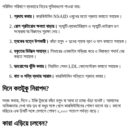
পরিমিত পরিমাণে ব্যবহারে নিচের সুবিধাগুলো পাওয়া যায়:
প্রদাহ কমায়।
কারকিউমিন NSAID ওষুধের মতো প্রদাহ কমাতে সহায়ক।
রোগ প্রতিরোধ ক্ষমতা বাড়ায়।
অ্যান্টি-ব্যাকটেরিয়াল ও অ্যান্টি-ভাইরাল গুণ
সংক্রমণের বিরুদ্ধে সুরক্ষা দেয়।
ত্বকের যত্নে উপকারী।
কাঁচা হলুদ + দুধের প্যাক ব্রণ ও দাগ কমাতে সহায়ক।
যকৃতের ডিটক্সে সাহায্য।
লিভারের এনজাইম সক্রিয় করে ও বিষাক্ত পদার্থ বের
করতে সহায়ক।
হৃদরোগের ঝুঁকি কমায়।
নিয়মিত সেবন LDL কোলেস্টেরল কমাতে সহায়ক।
বাত ও সন্ধি ব্যথায় আরাম।
কারকিউমিন সন্ধিতে প্রদাহ কমায়।
দিনে কতটুকু নিরাপদ?
সহজ কথায়, দিনে ১ ইঞ্চি টুকরো কাঁচা হলুদ বা আধা চা চামচ গুঁড়া যথেষ্ট। আমাদের
অভিজ্ঞতায় দেখা যায় দুধ বা মধুর সঙ্গে খেলে কারকিউমিনের শোষণ ভালো হয়। কালো
মরিচের এক চিমটি সঙ্গে মেশালে শোষণ ২,০০০ শতাংশ পর্যন্ত বাড়ে।
কারা এড়িয়ে চলবেন?