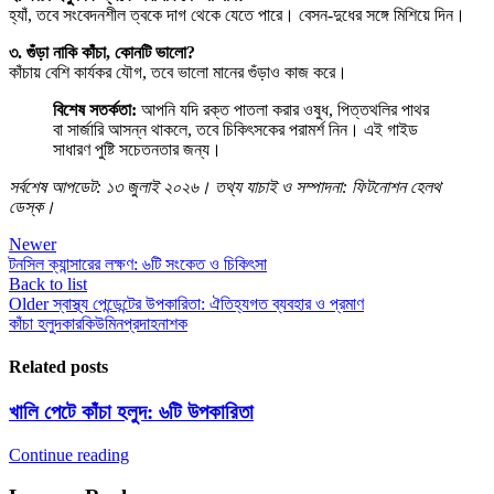
হ্যাঁ, তবে সংবেদনশীল ত্বকে দাগ থেকে যেতে পারে। বেসন-দুধের সঙ্গে মিশিয়ে দিন।
৩. গুঁড়া নাকি কাঁচা, কোনটি ভালো?
কাঁচায় বেশি কার্যকর যৌগ, তবে ভালো মানের গুঁড়াও কাজ করে।
বিশেষ সতর্কতা:
আপনি যদি রক্ত পাতলা করার ওষুধ, পিত্তথলির পাথর
বা সার্জারি আসন্ন থাকলে, তবে চিকিৎসকের পরামর্শ নিন। এই গাইড
সাধারণ পুষ্টি সচেতনতার জন্য।
সর্বশেষ আপডেট: ১৩ জুলাই ২০২৬। তথ্য যাচাই ও সম্পাদনা: ফিটনোশন হেলথ
ডেস্ক।
Newer
টনসিল ক্যান্সারের লক্ষণ: ৬টি সংকেত ও চিকিৎসা
Back to list
Older
স্বাস্থ্য পেন্ডেন্টের উপকারিতা: ঐতিহ্যগত ব্যবহার ও প্রমাণ
কাঁচা হলুদ
কারকিউমিন
প্রদাহনাশক
Related posts
খালি পেটে কাঁচা হলুদ: ৬টি উপকারিতা
Continue reading