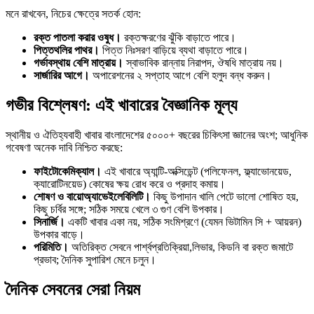
মনে রাখবেন, নিচের ক্ষেত্রে সতর্ক হোন:
রক্ত পাতলা করার ওষুধ।
রক্তক্ষরণের ঝুঁকি বাড়াতে পারে।
পিত্তথলির পাথর।
পিত্ত নিঃসরণ বাড়িয়ে ব্যথা বাড়াতে পারে।
গর্ভাবস্থায় বেশি মাত্রায়।
স্বাভাবিক রান্নায় নিরাপদ, ঔষধি মাত্রায় নয়।
সার্জারির আগে।
অপারেশনের ২ সপ্তাহ আগে বেশি হলুদ বন্ধ করুন।
গভীর বিশ্লেষণ: এই খাবারের বৈজ্ঞানিক মূল্য
স্থানীয় ও ঐতিহ্যবাহী খাবার বাংলাদেশের ৫০০০+ বছরের চিকিৎসা জ্ঞানের অংশ; আধুনিক
গবেষণা অনেক দাবি নিশ্চিত করছে:
ফাইটোকেমিক্যাল।
এই খাবারে অ্যান্টি-অক্সিডেন্ট (পলিফেনল, ফ্ল্যাভোনয়েড,
ক্যারোটিনয়েড) কোষের ক্ষয় রোধ করে ও প্রদাহ কমায়।
শোষণ ও বায়োঅ্যাভেইলেবিলিটি।
কিছু উপাদান খালি পেটে ভালো শোষিত হয়,
কিছু চর্বির সঙ্গে; সঠিক সময়ে খেলে ৩ গুণ বেশি উপকার।
সিনার্জি।
একটি খাবার একা নয়, সঠিক সংমিশ্রণে (যেমন ভিটামিন সি + আয়রন)
উপকার বাড়ে।
পরিমিতি।
অতিরিক্ত সেবনে পার্শ্বপ্রতিক্রিয়া,লিভার, কিডনি বা রক্ত জমাটে
প্রভাব; দৈনিক সুপারিশ মেনে চলুন।
দৈনিক সেবনের সেরা নিয়ম