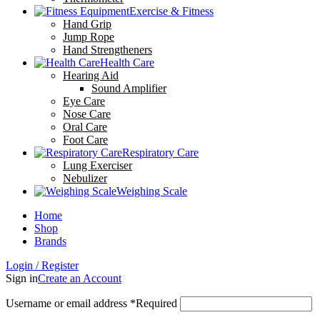
Exercise & Fitness
Hand Grip
Jump Rope
Hand Strengtheners
Health Care
Hearing Aid
Sound Amplifier
Eye Care
Nose Care
Oral Care
Foot Care
Respiratory Care
Lung Exerciser
Nebulizer
Weighing Scale
Home
Shop
Brands
Login / Register
Sign in
Create an Account
Username or email address
*
Required