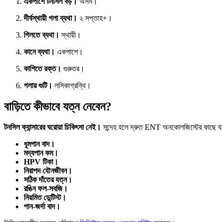
একপাশে টনসিল বড়।
অসম।
দীর্ঘস্থায়ী গলা ব্যথা।
২ সপ্তাহ+।
গিলতে ব্যথা।
স্থায়ী।
কানে ব্যথা।
একপাশে।
কাশিতে রক্ত।
গুরুতর।
গলায় গুটি।
লসিকাগ্রন্থি।
বাড়িতে কীভাবে যত্ন নেবেন?
টনসিল ক্যান্সারের ঘরোয়া চিকিৎসা নেই।
সন্দেহ হলে দ্রুত ENT অনকোলজিস্টের কাছে যান
ধূমপান বাদ।
মদ্যপান কম।
HPV টিকা।
নিরাপদ যৌনজীবন।
সঠিক দাঁতের যত্ন।
রঙিন ফল-সবজি।
নিয়মিত ডেন্টিস্ট।
পান-জর্দা বাদ।