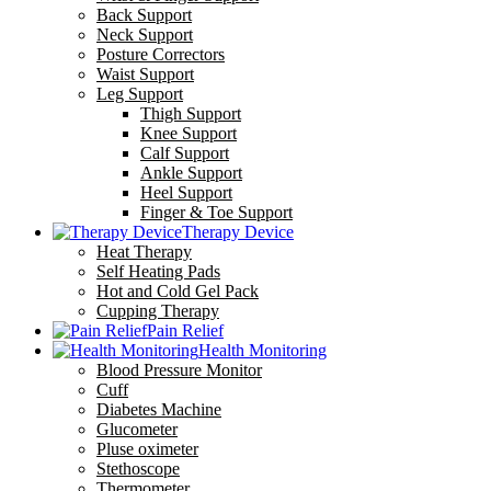
Back Support
Neck Support
Posture Correctors
Waist Support
Leg Support
Thigh Support
Knee Support
Calf Support
Ankle Support
Heel Support
Finger & Toe Support
Therapy Device
Heat Therapy
Self Heating Pads
Hot and Cold Gel Pack
Cupping Therapy
Pain Relief
Health Monitoring
Blood Pressure Monitor
Cuff
Diabetes Machine
Glucometer
Pluse oximeter
Stethoscope
Thermometer