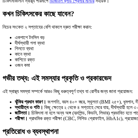
চিকিৎসাকালীন স্বাস্থ্য পরিমাপে
ডিজিটাল ব্লাড প্রেসার মনিটর
সহায়ক।
কখন চিকিৎসকের কাছে যাবেন?
নিচের সংকেত ২ সপ্তাহের বেশি থাকলে দ্রুত পরীক্ষা করান:
একপাশে টনসিল বড়
দীর্ঘস্থায়ী গলা ব্যথা
গিলতে ব্যথা
কানে ব্যথা
কাশিতে রক্ত
ওজন কমা
গভীর তথ্য: এই সমস্যার প্রকৃতি ও প্রকারভেদ
এই স্বাস্থ্য সমস্যা সম্পর্কে আরও কিছু গুরুত্বপূর্ণ তথ্য যা রোগীর জন্য জানা প্রয়োজন:
ঝুঁকির প্রধান কারণ।
বংশগতি, বয়স ৪০+ বছর, স্থূলতা (BMI ২৫+), ধূমপান, দীর্ঘস্
স্থায়ীত্ব ও গতি।
কিছু ক্ষেত্রে ২ থেকে ৪ সপ্তাহে সেরে যায়, দীর্ঘস্থায়ী হ
জটিলতা।
চিকিৎসা না হলে অন্য অঙ্গ (হৃদপিন্ড, কিডনি, লিভার) প্রভাবিত হতে প
পরীক্ষা।
প্রাথমিক রক্ত পরীক্ষা (CBC, লিপিড প্রোফাইল, HbA1c), প্রয়োজনে আল
প্রতিরোধ ও ব্যবস্থাপনা