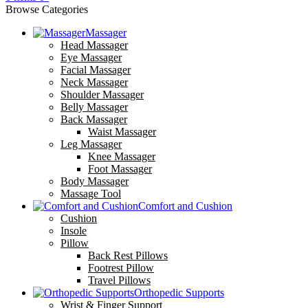
Browse Categories
Massager
Head Massager
Eye Massager
Facial Massager
Neck Massager
Shoulder Massager
Belly Massager
Back Massager
Waist Massager
Leg Massager
Knee Massager
Foot Massager
Body Massager
Massage Tool
Comfort and Cushion
Cushion
Insole
Pillow
Back Rest Pillows
Footrest Pillow
Travel Pillows
Orthopedic Supports
Wrist & Finger Support