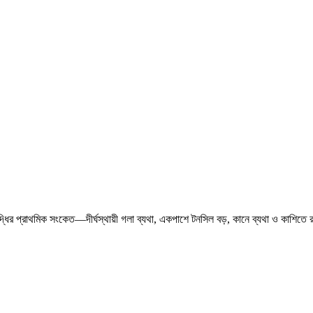
বৃদ্ধির প্রাথমিক সংকেত—দীর্ঘস্থায়ী গলা ব্যথা, একপাশে টনসিল বড়, কানে ব্যথা ও কাশি