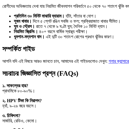
রোগীদের অভিজ্ঞতায় দেখা যায় নিয়মিত জীবনযাপন পরিবর্তনে ৫০ থেকে ৭০ শতাংশ ঝুঁকি ক
প্রতিদিন ৩০ মিনিট মাঝারি ব্যায়াম।
হাঁটা, সাঁতার বা যোগ।
সুষম খাবার।
দিনে ৫ প্লেট রঙিন সবজি ও ফল; প্রক্রিয়াজাত খাবার সীমিত।
ঘুম ও স্ট্রেস।
রাতে ৭ থেকে ৯ ঘণ্টা ঘুম; দৈনিক ১০ মিনিট ধ্যান।
নিয়মিত স্ক্রিনিং।
৪০+ বয়সে বার্ষিক স্বাস্থ্য পরীক্ষা।
ধূমপান-মদ্যপান বাদ।
এই দুটি ৩০ শতাংশ রোগের প্রধান ঝুঁকির কারণ।
সম্পর্কিত গাইড
আপনি যদি এই বিষয়ে আরও জানতে চান, আমাদের এই গাইডগুলোও দেখুন:
গলার ক্যান্সার
সচরাচর জিজ্ঞাসিত প্রশ্ন (FAQs)
১. সাফল্যের হার?
প্রাথমিকে ৮০-৯০%।
২. HPV টিকা কি নিরাপদ?
হ্যাঁ, ৯-২৬ বছর বয়সে।
৩. চিকিৎসা?
সার্জারি, রেডিও, কেমো।