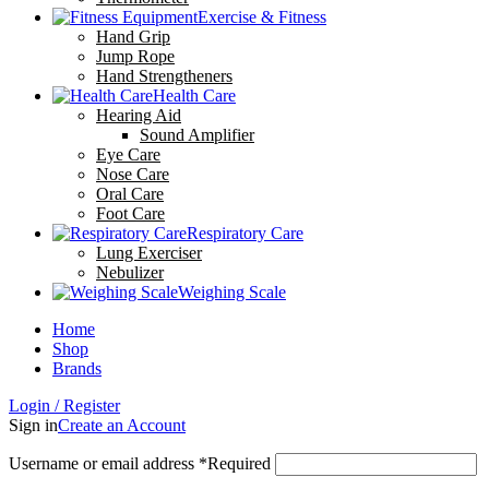
Exercise & Fitness
Hand Grip
Jump Rope
Hand Strengtheners
Health Care
Hearing Aid
Sound Amplifier
Eye Care
Nose Care
Oral Care
Foot Care
Respiratory Care
Lung Exerciser
Nebulizer
Weighing Scale
Home
Shop
Brands
Login / Register
Sign in
Create an Account
Username or email address
*
Required