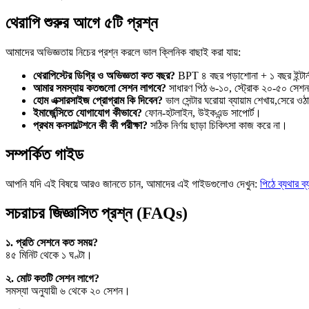
থেরাপি শুরুর আগে ৫টি প্রশ্ন
আমাদের অভিজ্ঞতায় নিচের প্রশ্ন করলে ভাল ক্লিনিক বাছাই করা যায়:
থেরাপিস্টের ডিগ্রি ও অভিজ্ঞতা কত বছর?
BPT ৪ বছর পড়াশোনা + ১ বছর ইন্টার্
আমার সমস্যায় কতগুলো সেশন লাগবে?
সাধারণ পিঠ ৬-১০, স্ট্রোক ২০-৫০ সেশ
হোম এক্সারসাইজ প্রোগ্রাম কি দিবেন?
ভাল সেন্টার ঘরোয়া ব্যায়াম শেখায়,সেরে ওঠ
ইমার্জেন্সিতে যোগাযোগ কীভাবে?
ফোন-হটলাইন, উইকএন্ড সাপোর্ট।
প্রথম কনসাল্টেশনে কী কী পরীক্ষা?
সঠিক নির্ণয় ছাড়া চিকিৎসা কাজ করে না।
সম্পর্কিত গাইড
আপনি যদি এই বিষয়ে আরও জানতে চান, আমাদের এই গাইডগুলোও দেখুন:
পিঠে ব্যথার ব্য
সচরাচর জিজ্ঞাসিত প্রশ্ন (FAQs)
১. প্রতি সেশনে কত সময়?
৪৫ মিনিট থেকে ১ ঘণ্টা।
২. মোট কতটি সেশন লাগে?
সমস্যা অনুযায়ী ৬ থেকে ২০ সেশন।