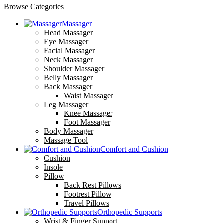
Browse Categories
Massager
Head Massager
Eye Massager
Facial Massager
Neck Massager
Shoulder Massager
Belly Massager
Back Massager
Waist Massager
Leg Massager
Knee Massager
Foot Massager
Body Massager
Massage Tool
Comfort and Cushion
Cushion
Insole
Pillow
Back Rest Pillows
Footrest Pillow
Travel Pillows
Orthopedic Supports
Wrist & Finger Support