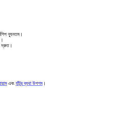
নশিপ ন্যূনতম।
ন।
া দ্রুত।
ায়াম
এবং
হাঁটুর ব্যথা উপশম
।