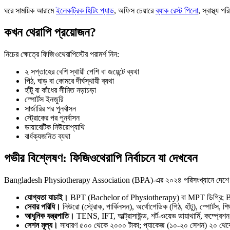
ঘরে সাময়িক আরামে
ইলেকট্রিক হিটিং প্যাড
, অফিস চেয়ারে
ব্যাক রেস্ট পিলো
, স্বাস্থ্য প
কখন থেরাপি প্রয়োজন?
নিচের ক্ষেত্রে ফিজিওথেরাপিস্টের পরামর্শ নিন:
২ সপ্তাহের বেশি স্থায়ী পেশি বা জয়েন্টে ব্যথা
পিঠ, ঘাড় বা কোমরে দীর্ঘস্থায়ী ব্যথা
হাঁটু বা কাঁধের সীমিত নড়াচড়া
স্পোর্টস ইনজুরি
সার্জারির পর পুনর্বাসন
স্ট্রোকের পর পুনর্বাসন
ডায়াবেটিক নিউরোপ্যাথি
বার্ধক্যজনিত ব্যথা
গভীর বিশ্লেষণ: ফিজিওথেরাপি নির্বাচনে যা দেখবেন
Bangladesh Physiotherapy Association (BPA)-এর ২০২৪ পরিসংখ্যানে দেশে ২৫০
যোগ্যতা যাচাই।
BPT (Bachelor of Physiotherapy) বা MPT ডিগ্রি; BPA
সেবার পরিধি।
নিউরো (স্ট্রোক, পার্কিনসন), অর্থোপেডিক (পিঠ, হাঁটু), স্পোর্টস, শিশ
আধুনিক যন্ত্রপাতি।
TENS, IFT, আল্ট্রাসাউন্ড, শর্ট-ওয়েভ ডায়াথার্মি, কম্প্রে
সেশন মূল্য।
সাধারণ ৫০০ থেকে ২০০০ টাকা; প্যাকেজ (১০-২০ সেশন) ২০ থেক