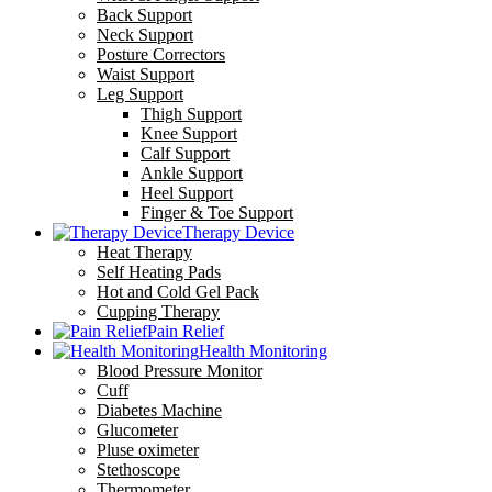
Back Support
Neck Support
Posture Correctors
Waist Support
Leg Support
Thigh Support
Knee Support
Calf Support
Ankle Support
Heel Support
Finger & Toe Support
Therapy Device
Heat Therapy
Self Heating Pads
Hot and Cold Gel Pack
Cupping Therapy
Pain Relief
Health Monitoring
Blood Pressure Monitor
Cuff
Diabetes Machine
Glucometer
Pluse oximeter
Stethoscope
Thermometer