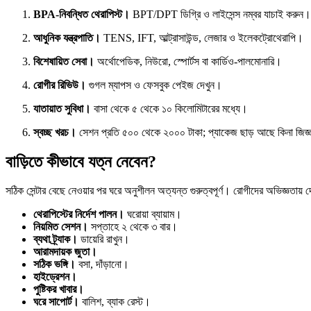
BPA-নিবন্ধিত থেরাপিস্ট।
BPT/DPT ডিগ্রি ও লাইসেন্স নম্বর যাচাই করুন।
আধুনিক যন্ত্রপাতি।
TENS, IFT, আল্ট্রাসাউন্ড, লেজার ও ইলেকট্রোথেরাপি।
বিশেষায়িত সেবা।
অর্থোপেডিক, নিউরো, স্পোর্টস বা কার্ডিও-পালমোনারি।
রোগীর রিভিউ।
গুগল ম্যাপস ও ফেসবুক পেইজ দেখুন।
যাতায়াত সুবিধা।
বাসা থেকে ৫ থেকে ১০ কিলোমিটারের মধ্যে।
স্বচ্ছ খরচ।
সেশন প্রতি ৫০০ থেকে ২০০০ টাকা; প্যাকেজ ছাড় আছে কিনা জিজ্
বাড়িতে কীভাবে যত্ন নেবেন?
সঠিক সেন্টার বেছে নেওয়ার পর ঘরে অনুশীলন অত্যন্ত গুরুত্বপূর্ণ। রোগীদের অভিজ্ঞতায় দ
থেরাপিস্টের নির্দেশ পালন।
ঘরোয়া ব্যায়াম।
নিয়মিত সেশন।
সপ্তাহে ২ থেকে ৩ বার।
ব্যথা ট্র্যাক।
ডায়েরি রাখুন।
আরামদায়ক জুতা।
সঠিক ভঙ্গি।
বসা, দাঁড়ানো।
হাইড্রেশন।
পুষ্টিকর খাবার।
ঘরে সাপোর্ট।
বালিশ, ব্যাক রেস্ট।