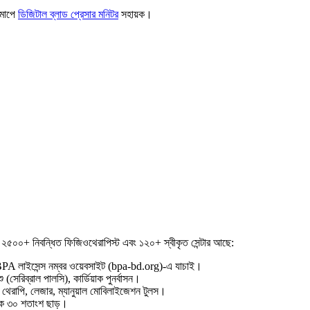
রিমাপে
ডিজিটাল ব্লাড প্রেসার মনিটর
সহায়ক।
০+ নিবন্ধিত ফিজিওথেরাপিস্ট এবং ১২০+ স্বীকৃত সেন্টার আছে:
 লাইসেন্স নম্বর ওয়েবসাইট (bpa-bd.org)-এ যাচাই।
ু (সেরিব্রাল পালসি), কার্ডিয়াক পুনর্বাসন।
শন থেরাপি, লেজার, ম্যানুয়াল মোবিলাইজেশন টুলস।
ে ৩০ শতাংশ ছাড়।