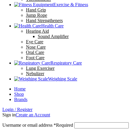
Exercise & Fitness
Hand Grip
Jump Rope
Hand Strengtheners
Health Care
Hearing Aid
Sound Amplifier
Eye Care
Nose Care
Oral Care
Foot Care
Respiratory Care
Lung Exerciser
Nebulizer
Weighing Scale
Home
Shop
Brands
Login / Register
Sign in
Create an Account
Username or email address
*
Required