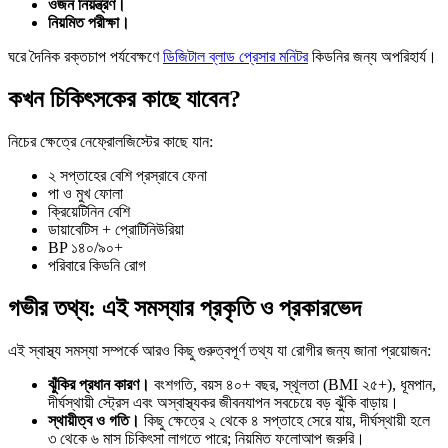
ওজন নিয়ন্ত্রণ।
নিয়মিত পরীক্ষা।
ঘরে দৈনিক রক্তচাপ পর্যবেক্ষণে
ডিজিটাল ব্লাড প্রেসার মনিটর
কিডনির জন্য অপরিহার্য।
কখন চিকিৎসকের কাছে যাবেন?
নিচের ক্ষেত্রে নেফ্রোলজিস্টের কাছে যান:
২ সপ্তাহের বেশি প্রস্রাবে ফেনা
পা ও মুখ ফোলা
ক্রিয়েটিনিন বেশি
ডায়াবেটিস + প্রোটিনিউরিয়া
BP ১৪০/৯০+
পরিবারে কিডনি রোগ
গভীর তথ্য: এই সমস্যার প্রকৃতি ও প্রকারভেদ
এই স্বাস্থ্য সমস্যা সম্পর্কে আরও কিছু গুরুত্বপূর্ণ তথ্য যা রোগীর জন্য জানা প্রয়োজন:
ঝুঁকির প্রধান কারণ।
বংশগতি, বয়স ৪০+ বছর, স্থূলতা (BMI ২৫+), ধূমপান,
দীর্ঘস্থায়ী স্ট্রেস এবং অস্বাস্থ্যকর জীবনযাপন সবচেয়ে বড় ঝুঁকি বাড়ায়।
স্থায়ীত্ব ও গতি।
কিছু ক্ষেত্রে ২ থেকে ৪ সপ্তাহে সেরে যায়, দীর্ঘস্থায়ী হলে
৩ থেকে ৬ মাস চিকিৎসা লাগতে পারে; নিয়মিত ফলোআপ জরুরি।