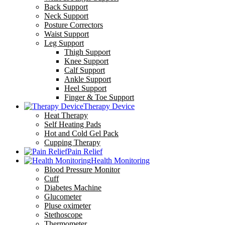
Back Support
Neck Support
Posture Correctors
Waist Support
Leg Support
Thigh Support
Knee Support
Calf Support
Ankle Support
Heel Support
Finger & Toe Support
Therapy Device
Heat Therapy
Self Heating Pads
Hot and Cold Gel Pack
Cupping Therapy
Pain Relief
Health Monitoring
Blood Pressure Monitor
Cuff
Diabetes Machine
Glucometer
Pluse oximeter
Stethoscope
Thermometer