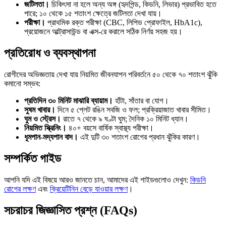
জটিলতা।
চিকিৎসা না হলে অন্য অঙ্গ (হৃদপিন্ড, কিডনি, লিভার) প্রভাবিত হতে
পারে; ১০ থেকে ১৫ শতাংশ ক্ষেত্রে জটিলতা দেখা যায়।
পরীক্ষা।
প্রাথমিক রক্ত পরীক্ষা (CBC, লিপিড প্রোফাইল, HbA1c),
প্রয়োজনে আল্ট্রাসাউন্ড বা এক্স-রে করালে সঠিক নির্ণয় সহজ হয়।
প্রতিরোধ ও ব্যবস্থাপনা
রোগীদের অভিজ্ঞতায় দেখা যায় নিয়মিত জীবনযাপন পরিবর্তনে ৫০ থেকে ৭০ শতাংশ ঝুঁকি
কমানো সম্ভব:
প্রতিদিন ৩০ মিনিট মাঝারি ব্যায়াম।
হাঁটা, সাঁতার বা যোগ।
সুষম খাবার।
দিনে ৫ প্লেট রঙিন সবজি ও ফল; প্রক্রিয়াজাত খাবার সীমিত।
ঘুম ও স্ট্রেস।
রাতে ৭ থেকে ৯ ঘণ্টা ঘুম; দৈনিক ১০ মিনিট ধ্যান।
নিয়মিত স্ক্রিনিং।
৪০+ বয়সে বার্ষিক স্বাস্থ্য পরীক্ষা।
ধূমপান-মদ্যপান বাদ।
এই দুটি ৩০ শতাংশ রোগের প্রধান ঝুঁকির কারণ।
সম্পর্কিত গাইড
আপনি যদি এই বিষয়ে আরও জানতে চান, আমাদের এই গাইডগুলোও দেখুন:
কিডনি
রোগের লক্ষণ
এবং
ক্রিয়েটিনিন বেড়ে যাওয়ার লক্ষণ
।
সচরাচর জিজ্ঞাসিত প্রশ্ন (FAQs)