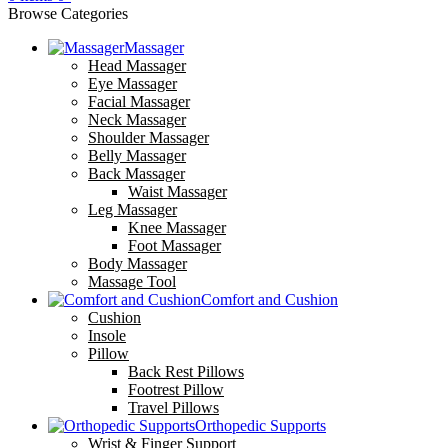
Browse Categories
Massager
Head Massager
Eye Massager
Facial Massager
Neck Massager
Shoulder Massager
Belly Massager
Back Massager
Waist Massager
Leg Massager
Knee Massager
Foot Massager
Body Massager
Massage Tool
Comfort and Cushion
Cushion
Insole
Pillow
Back Rest Pillows
Footrest Pillow
Travel Pillows
Orthopedic Supports
Wrist & Finger Support