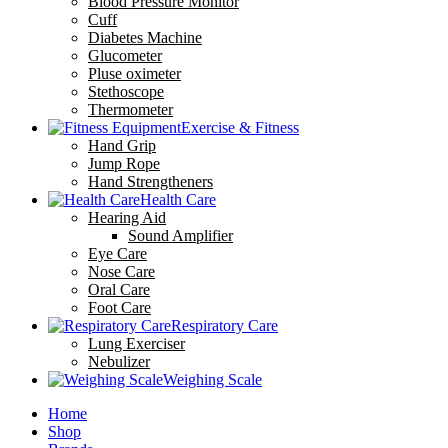
Blood Pressure Monitor
Cuff
Diabetes Machine
Glucometer
Pluse oximeter
Stethoscope
Thermometer
Exercise & Fitness
Hand Grip
Jump Rope
Hand Strengtheners
Health Care
Hearing Aid
Sound Amplifier
Eye Care
Nose Care
Oral Care
Foot Care
Respiratory Care
Lung Exerciser
Nebulizer
Weighing Scale
Home
Shop