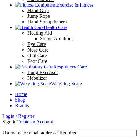
Exercise & Fitness
Hand Grip
Jump Rope
Hand Strengtheners
Health Care
Hearing Aid
Sound Amplifier
Eye Care
Nose Care
Oral Care
Foot Care
Respiratory Care
Lung Exerciser
Nebulizer
Weighing Scale
Home
Shop
Brands
Login / Register
Sign in
Create an Account
Username or email address
*
Required