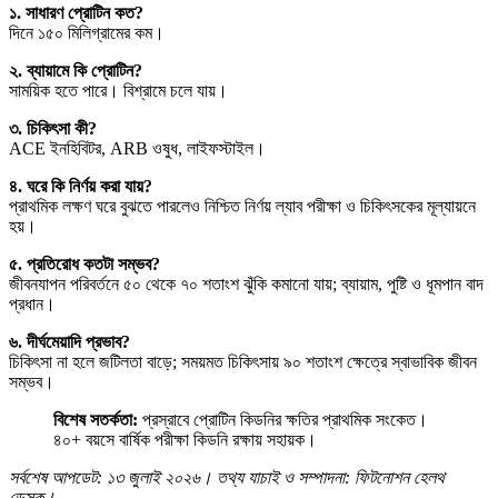
১. সাধারণ প্রোটিন কত?
দিনে ১৫০ মিলিগ্রামের কম।
২. ব্যায়ামে কি প্রোটিন?
সাময়িক হতে পারে। বিশ্রামে চলে যায়।
৩. চিকিৎসা কী?
ACE ইনহিবিটর, ARB ওষুধ, লাইফস্টাইল।
৪. ঘরে কি নির্ণয় করা যায়?
প্রাথমিক লক্ষণ ঘরে বুঝতে পারলেও নিশ্চিত নির্ণয় ল্যাব পরীক্ষা ও চিকিৎসকের মূল্যায়নে
হয়।
৫. প্রতিরোধ কতটা সম্ভব?
জীবনযাপন পরিবর্তনে ৫০ থেকে ৭০ শতাংশ ঝুঁকি কমানো যায়; ব্যায়াম, পুষ্টি ও ধূমপান বাদ
প্রধান।
৬. দীর্ঘমেয়াদি প্রভাব?
চিকিৎসা না হলে জটিলতা বাড়ে; সময়মত চিকিৎসায় ৯০ শতাংশ ক্ষেত্রে স্বাভাবিক জীবন
সম্ভব।
বিশেষ সতর্কতা:
প্রস্রাবে প্রোটিন কিডনির ক্ষতির প্রাথমিক সংকেত।
৪০+ বয়সে বার্ষিক পরীক্ষা কিডনি রক্ষায় সহায়ক।
সর্বশেষ আপডেট: ১৩ জুলাই ২০২৬। তথ্য যাচাই ও সম্পাদনা: ফিটনোশন হেলথ
ডেস্ক।