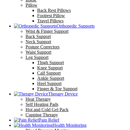
Pillow
Back Rest Pillows
Footrest Pillow
Travel Pillows
Orthopedic Supports
Wrist & Finger Support
Back Support
Neck Support
Posture Correctors
Waist Support
Leg Support
Thigh Support
Knee Support
Calf Support
Ankle Support
Heel Support
Finger & Toe Support
Therapy Device
Heat Therapy
Self Heating Pads
Hot and Cold Gel Pack
Cupping Therapy
Pain Relief
Health Monitoring