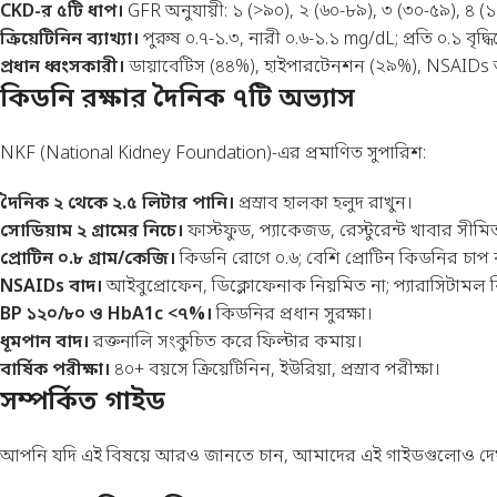
CKD-র ৫টি ধাপ।
GFR অনুযায়ী: ১ (>৯০), ২ (৬০-৮৯), ৩ (৩০-৫৯), ৪ (১৫
ক্রিয়েটিনিন ব্যাখ্যা।
পুরুষ ০.৭-১.৩, নারী ০.৬-১.১ mg/dL; প্রতি ০.১ বৃদ
প্রধান ধ্বংসকারী।
ডায়াবেটিস (৪৪%), হাইপারটেনশন (২৯%), NSAIDs অপ
কিডনি রক্ষার দৈনিক ৭টি অভ্যাস
NKF (National Kidney Foundation)-এর প্রমাণিত সুপারিশ:
দৈনিক ২ থেকে ২.৫ লিটার পানি।
প্রস্রাব হালকা হলুদ রাখুন।
সোডিয়াম ২ গ্রামের নিচে।
ফাস্টফুড, প্যাকেজড, রেস্টুরেন্ট খাবার সীমি
প্রোটিন ০.৮ গ্রাম/কেজি।
কিডনি রোগে ০.৬; বেশি প্রোটিন কিডনির চাপ ব
NSAIDs বাদ।
আইবুপ্রোফেন, ডিক্লোফেনাক নিয়মিত না; প্যারাসিটামল ব
BP ১২০/৮০ ও HbA1c <৭%।
কিডনির প্রধান সুরক্ষা।
ধূমপান বাদ।
রক্তনালি সংকুচিত করে ফিল্টার কমায়।
বার্ষিক পরীক্ষা।
৪০+ বয়সে ক্রিয়েটিনিন, ইউরিয়া, প্রস্রাব পরীক্ষা।
সম্পর্কিত গাইড
আপনি যদি এই বিষয়ে আরও জানতে চান, আমাদের এই গাইডগুলোও দে