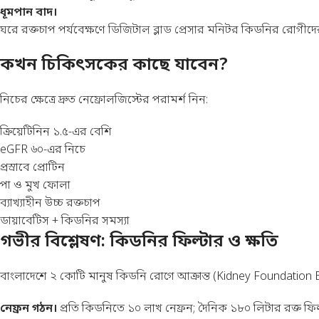
ধূমপান বাদ।
ঘরে রক্তচাপ পর্যবেক্ষণে
ডিজিটাল ব্লাড প্রেসার মনিটর
কিডনির রোগীদের 
কখন চিকিৎসকের কাছে যাবেন?
নিচের ক্ষেত্রে দ্রুত নেফ্রোলজিস্টের পরামর্শ নিন:
ক্রিয়েটিনিন ১.৫-এর বেশি
eGFR ৬০-এর নিচে
প্রস্রাবে প্রোটিন
পা ও মুখ ফোলা
ব্যাখ্যাহীন উচ্চ রক্তচাপ
ডায়াবেটিস + কিডনির সমস্যা
গভীর বিশ্লেষণ: কিডনির ফিল্টার ও ক্ষতি
বাংলাদেশে ২ কোটি মানুষ কিডনি রোগে আক্রান্ত (Kidney Foundation
নেফ্রন গঠন।
প্রতি কিডনিতে ১০ লাখ নেফ্রন; দৈনিক ১৮০ লিটার রক্ত ফিল্ট