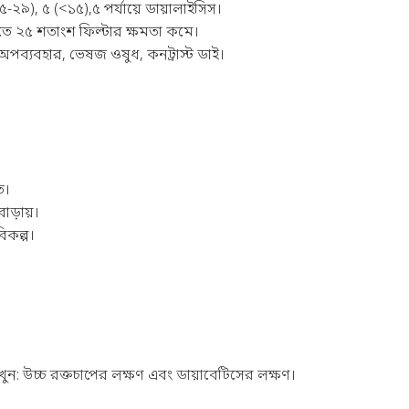
-২৯), ৫ (<১৫),৫ পর্যায়ে ডায়ালাইসিস।
্ধিতে ২৫ শতাংশ ফিল্টার ক্ষমতা কমে।
ব্যবহার, ভেষজ ওষুধ, কনট্রাস্ট ডাই।
ত।
াড়ায়।
িকল্প।
খুন:
উচ্চ রক্তচাপের লক্ষণ
এবং
ডায়াবেটিসের লক্ষণ
।