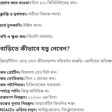
প্রস্রাব কমে যাওয়া।
দিনে ৫০০ মিলিলিটারের কম।
ক্লান্তি ও দুর্বলতা।
শরীরে বিষাক্ত পদার্থ।
চর্মে চুলকানি।
টক্সিন জমে।
বমি ও ক্ষুধা কম।
কিডনি ব্যর্থতায়।
বাড়িতে কীভাবে যত্ন নেবেন?
ক্রিয়েটিনিন বেড়ে গেলে জীবনযাপন পরিবর্তন জরুরি। রোগীদের অভিজ্ঞতা
কম প্রোটিন।
বিশেষত রেড মিট কম।
কম সোডিয়াম।
দিনে ২ গ্রামের কম।
কম পটাশিয়াম।
চিকিৎসকের পরামর্শে।
পর্যাপ্ত পানি।
কিন্তু অতিরিক্ত না।
রক্তচাপ নিয়ন্ত্রণ।
১২০/৮০-এর নিচে।
রক্তের সুগার নিয়ন্ত্রণ।
ডায়াবেটিস কিডনির শত্রু।
NSAIDs এড়িয়ে চলুন।
আইবুপ্রোফেন, ডিক্লোফেনাক।