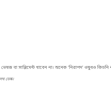
েষজ বা সাপ্লিমেন্ট খাবেন না। অনেক ‘নিরাপদ’ ওষুধও কিডনি ন
থ ডেস্ক।