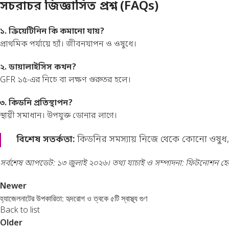
সচরাচর জিজ্ঞাসিত প্রশ্ন (FAQs)
১. ক্রিয়েটিনিন কি কমানো যায়?
প্রাথমিক পর্যায়ে হ্যাঁ। জীবনযাপন ও ওষুধে।
২. ডায়ালাইসিস কখন?
GFR ১৫-এর নিচে বা লক্ষণ গুরুতর হলে।
৩. কিডনি প্রতিস্থাপন?
স্থায়ী সমাধান। উপযুক্ত ডোনার লাগে।
বিশেষ সতর্কতা:
কিডনির সমস্যায় নিজে থেকে কোনো ওষুধ, ভ
সর্বশেষ আপডেট: ১৩ জুলাই ২০২৬। তথ্য যাচাই ও সম্পাদনা: ফিটনোশন হেল
Newer
হ্যাজেলনাটের উপকারিতা: হৃদরোগ ও ত্বকে ৫টি স্বাস্থ্য গুণ
Back to list
Older