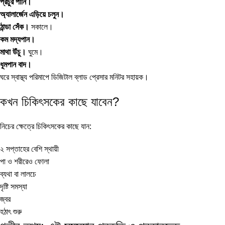
প্রচুর পানি।
অ্যালার্জেন এড়িয়ে চলুন।
ঠান্ডা সেঁক।
সকালে।
কম মদ্যপান।
মাথা উঁচু।
ঘুমে।
ধূমপান বাদ।
ঘরে স্বাস্থ্য পরিমাপে
ডিজিটাল ব্লাড প্রেসার মনিটর
সহায়ক।
কখন চিকিৎসকের কাছে যাবেন?
নিচের ক্ষেত্রে চিকিৎসকের কাছে যান:
২ সপ্তাহের বেশি স্থায়ী
পা ও শরীরেও ফোলা
ব্যথা বা লালচে
দৃষ্টি সমস্যা
জ্বর
হঠাৎ শুরু