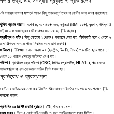
গভীর তথ্য: এই সমস্যার প্রকৃতি ও প্রকারভেদ
এই স্বাস্থ্য সমস্যা সম্পর্কে আরও কিছু গুরুত্বপূর্ণ তথ্য যা রোগীর জন্য জানা প্রয়োজন:
ঝুঁকির প্রধান কারণ।
বংশগতি, বয়স ৪০+ বছর, স্থূলতা (BMI ২৫+), ধূমপান, দীর্ঘস্থায়ী
স্ট্রেস এবং অস্বাস্থ্যকর জীবনযাপন সবচেয়ে বড় ঝুঁকি বাড়ায়।
স্থায়ীত্ব ও গতি।
কিছু ক্ষেত্রে ২ থেকে ৪ সপ্তাহে সেরে যায়, দীর্ঘস্থায়ী হলে ৩ থেকে ৬
মাস চিকিৎসা লাগতে পারে; নিয়মিত ফলোআপ জরুরি।
জটিলতা।
চিকিৎসা না হলে অন্য অঙ্গ (হৃদপিন্ড, কিডনি, লিভার) প্রভাবিত হতে পারে; ১০
থেকে ১৫ শতাংশ ক্ষেত্রে জটিলতা দেখা যায়।
পরীক্ষা।
প্রাথমিক রক্ত পরীক্ষা (CBC, লিপিড প্রোফাইল, HbA1c), প্রয়োজনে
আল্ট্রাসাউন্ড বা এক্স-রে করালে সঠিক নির্ণয় সহজ হয়।
প্রতিরোধ ও ব্যবস্থাপনা
রোগীদের অভিজ্ঞতায় দেখা যায় নিয়মিত জীবনযাপন পরিবর্তনে ৫০ থেকে ৭০ শতাংশ ঝুঁকি
কমানো সম্ভব:
প্রতিদিন ৩০ মিনিট মাঝারি ব্যায়াম।
হাঁটা, সাঁতার বা যোগ।
সুষম খাবার।
দিনে ৫ প্লেট রঙিন সবজি ও ফল; প্রক্রিয়াজাত খাবার সীমিত।