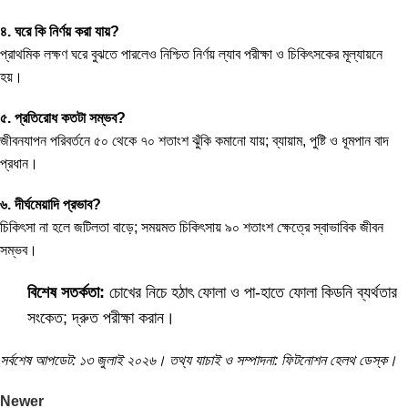
৪. ঘরে কি নির্ণয় করা যায়?
প্রাথমিক লক্ষণ ঘরে বুঝতে পারলেও নিশ্চিত নির্ণয় ল্যাব পরীক্ষা ও চিকিৎসকের মূল্যায়নে
হয়।
৫. প্রতিরোধ কতটা সম্ভব?
জীবনযাপন পরিবর্তনে ৫০ থেকে ৭০ শতাংশ ঝুঁকি কমানো যায়; ব্যায়াম, পুষ্টি ও ধূমপান বাদ
প্রধান।
৬. দীর্ঘমেয়াদি প্রভাব?
চিকিৎসা না হলে জটিলতা বাড়ে; সময়মত চিকিৎসায় ৯০ শতাংশ ক্ষেত্রে স্বাভাবিক জীবন
সম্ভব।
বিশেষ সতর্কতা:
চোখের নিচে হঠাৎ ফোলা ও পা-হাতে ফোলা কিডনি ব্যর্থতার
সংকেত; দ্রুত পরীক্ষা করান।
সর্বশেষ আপডেট: ১৩ জুলাই ২০২৬। তথ্য যাচাই ও সম্পাদনা: ফিটনোশন হেলথ ডেস্ক।
Newer