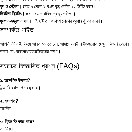
ঘুম ও স্ট্রেস।
রাতে ৭ থেকে ৯ ঘণ্টা ঘুম; দৈনিক ১০ মিনিট ধ্যান।
নিয়মিত স্ক্রিনিং।
৪০+ বয়সে বার্ষিক স্বাস্থ্য পরীক্ষা।
ধূমপান-মদ্যপান বাদ।
এই দুটি ৩০ শতাংশ রোগের প্রধান ঝুঁকির কারণ।
সম্পর্কিত গাইড
আপনি যদি এই বিষয়ে আরও জানতে চান, আমাদের এই গাইডগুলোও দেখুন:
কিডনি রোগের
লক্ষণ
এবং
হাইপোথাইরয়েডিজমের লক্ষণ
।
সচরাচর জিজ্ঞাসিত প্রশ্ন (FAQs)
১. তাত্ক্ষণিক উপশম?
ঠান্ডা টি ব্যাগ, শসার টুকরো।
২. বংশগত?
আংশিক।
৩. ক্রিম কি কাজ করে?
সাময়িক।