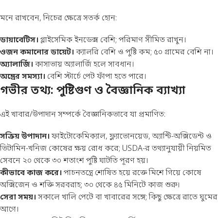
মনে রাখবেন, নিচের ক্ষেত্রে সতর্ক হোন:
ডায়াবেটিস।
গ্লাইসেমিক ইনডেক্স বেশি; পরিমাণ সীমিত রাখুন।
ওজন কমানোর ডায়েট।
ক্যালরি বেশি ও পুষ্টি কম; ৫০ গ্রামের বেশি না।
অ্যালার্জি।
কাসাভায় অ্যালার্জি হলে সাবধান।
অন্ত্রের সমস্যা।
বেশি স্টার্চে পেট ফাঁপা হতে পারে।
গভীর তথ্য: পুষ্টিগুণ ও বৈজ্ঞানিক ব্যাখ্যা
এই খাবার/উপাদান সম্পর্কে বৈজ্ঞানিকভাবে যা প্রমাণিত:
সক্রিয় উপাদান।
ফাইটোকেমিক্যাল, ফ্ল্যাভোনয়েড, অ্যান্টি-অক্সিডেন্ট ও
ভিটামিন-খনিজ কোষের ক্ষয় রোধ করে; USDA-র তথ্যানুযায়ী নিয়মিত
সেবনে ২০ থেকে ৩০ শতাংশ পুষ্টি ঘাটতি পূরণ হয়।
কীভাবে কাজ করে।
পাচনতন্ত্রে শোষিত হয়ে রক্তে মিশে গিয়ে কোষে
অক্সিজেন ও শক্তি সরবরাহ; ৩০ থেকে ৪৫ মিনিটে কাজ শুরু।
সেরা সময়।
সকালে খালি পেটে বা খাবারের সঙ্গে; কিছু ক্ষেত্রে রাতে ঘুমের
আগে।