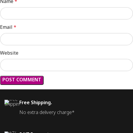
Name
*
Email
*
Website
Free Shipping.
No extra delivery charge*