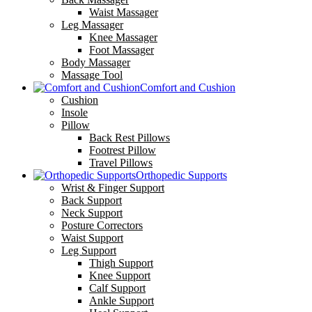
Waist Massager
Leg Massager
Knee Massager
Foot Massager
Body Massager
Massage Tool
Comfort and Cushion
Cushion
Insole
Pillow
Back Rest Pillows
Footrest Pillow
Travel Pillows
Orthopedic Supports
Wrist & Finger Support
Back Support
Neck Support
Posture Correctors
Waist Support
Leg Support
Thigh Support
Knee Support
Calf Support
Ankle Support