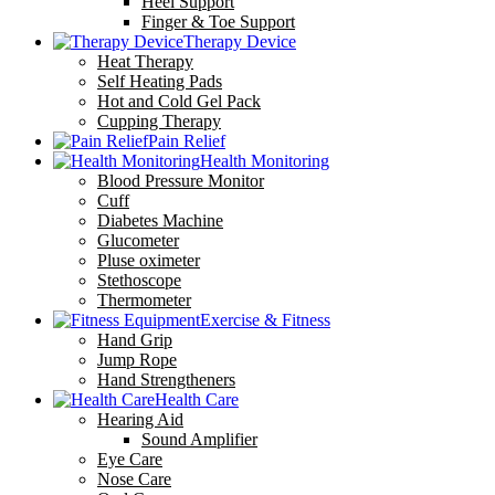
Heel Support
Finger & Toe Support
Therapy Device
Heat Therapy
Self Heating Pads
Hot and Cold Gel Pack
Cupping Therapy
Pain Relief
Health Monitoring
Blood Pressure Monitor
Cuff
Diabetes Machine
Glucometer
Pluse oximeter
Stethoscope
Thermometer
Exercise & Fitness
Hand Grip
Jump Rope
Hand Strengtheners
Health Care
Hearing Aid
Sound Amplifier
Eye Care
Nose Care