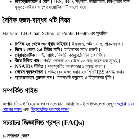
মাইক্রোবায়োম ও রোগ।
IBS, IBD, স্থূলতা, ডায়াবেটিস, বিষণ্ণতার সঙ্গে
যুক্ত; ফাইবার ও প্রোবায়োটিক এটি ভালো রাখে।
দৈনিক হজম-বান্ধব ৭টি নিয়ম
Harvard T.H. Chan School of Public Health-এর সুপারিশ:
দৈনিক ২৫ থেকে ৩৮ গ্রাম ফাইবার।
ইসবগুল, ওটস, ডাল, শাক-সবজি।
দিনে ২ থেকে ২.৫ লিটার পানি।
ফাইবারের সাথে জরুরি।
প্রোবায়োটিক।
দই, লাচ্ছি, কিমচি, কম্বুচা,দৈনিক ১ সার্ভিং।
ধীরে চিবিয়ে খান।
প্রতি লোকমা ২০ থেকে ৩০ বার; হজম শুরু মুখেই।
NSAIDs সীমিত।
পাকস্থলীর আলসারের ১ নম্বর কারণ।
স্ট্রেস ব্যবস্থাপনা।
গাট-ব্রেন অক্ষ; ধ্যান ২০ মিনিট IBS ৪০% কমায়।
অ্যালকোহল-ধূমপান বাদ।
পাকস্থলী ক্যান্সার ও রিফ্লাক্সের ঝুঁকি।
সম্পর্কিত গাইড
আপনি যদি এই বিষয়ে আরও জানতে চান, আমাদের এই গাইডগুলোও দেখুন:
অগ্ন্যাশয়ের
রোগের লক্ষণ
এবং
পিত্তথলির পাথরের লক্ষণ
।
সচরাচর জিজ্ঞাসিত প্রশ্ন (FAQs)
১. মদ্যপান কেন?