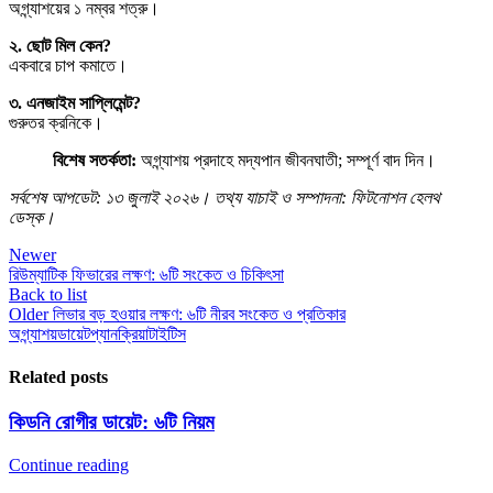
অগ্ন্যাশয়ের ১ নম্বর শত্রু।
২. ছোট মিল কেন?
একবারে চাপ কমাতে।
৩. এনজাইম সাপ্লিমেন্ট?
গুরুতর ক্রনিকে।
বিশেষ সতর্কতা:
অগ্ন্যাশয় প্রদাহে মদ্যপান জীবনঘাতী; সম্পূর্ণ বাদ দিন।
সর্বশেষ আপডেট: ১৩ জুলাই ২০২৬। তথ্য যাচাই ও সম্পাদনা: ফিটনোশন হেলথ
ডেস্ক।
Newer
রিউম্যাটিক ফিভারের লক্ষণ: ৬টি সংকেত ও চিকিৎসা
Back to list
Older
লিভার বড় হওয়ার লক্ষণ: ৬টি নীরব সংকেত ও প্রতিকার
অগ্ন্যাশয়
ডায়েট
প্যানক্রিয়াটাইটিস
Related posts
কিডনি রোগীর ডায়েট: ৬টি নিয়ম
Continue reading