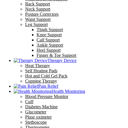
Back Support
Neck Support
Posture Correctors
Waist Support
Leg Support
Thigh Support
Knee Support
Calf Support
Ankle Support
Heel Support
Finger & Toe Support
Therapy Device
Heat Therapy
Self Heating Pads
Hot and Cold Gel Pack
Cupping Therapy
Pain Relief
Health Monitoring
Blood Pressure Monitor
Cuff
Diabetes Machine
Glucometer
Pluse oximeter
Stethoscope
Thermometer