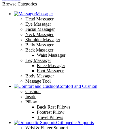
Browse Categories
Massager
Head Massager
Eye Massager
Facial Massager
Neck Massager
Shoulder Massager
Belly Massager
Back Massager
Waist Massager
Leg Massager
Knee Massager
Foot Massager
Body Massager
Massage Tool
Comfort and Cushion
Cushion
Insole
Pillow
Back Rest Pillows
Footrest Pillow
Travel Pillows
Orthopedic Supports
Wrist & Finger Support