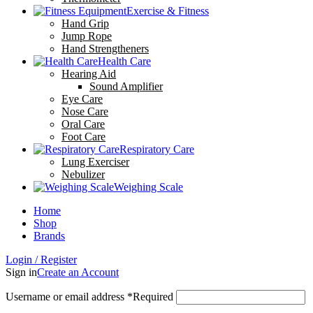
Exercise & Fitness
Hand Grip
Jump Rope
Hand Strengtheners
Health Care
Hearing Aid
Sound Amplifier
Eye Care
Nose Care
Oral Care
Foot Care
Respiratory Care
Lung Exerciser
Nebulizer
Weighing Scale
Home
Shop
Brands
Login / Register
Sign in
Create an Account
Username or email address
*
Required