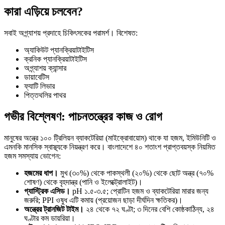
কারা এড়িয়ে চলবেন?
সবাই অগ্ন্যাশয় প্রদাহে চিকিৎসকের পরামর্শ। বিশেষত:
অ্যাকিউট প্যানক্রিয়াটাইটিস
ক্রনিক প্যানক্রিয়াটাইটিস
অগ্ন্যাশয় ক্যান্সার
ডায়াবেটিস
ফ্যাটি লিভার
পিত্তথলির পাথর
গভীর বিশ্লেষণ: পাচনতন্ত্রের কাজ ও রোগ
মানুষের অন্ত্রে ১০০ ট্রিলিয়ন ব্যাকটেরিয়া (মাইক্রোবায়োম) থাকে যা হজম, ইমিউনিটি ও
এমনকি মানসিক স্বাস্থ্যকে নিয়ন্ত্রণ করে। বাংলাদেশে ৪০ শতাংশ প্রাপ্তবয়স্ক নিয়মিত
হজম সমস্যায় ভোগেন:
হজমের ধাপ।
মুখ (৩০%) থেকে পাকস্থলী (২০%) থেকে ছোট অন্ত্র (৭০%
শোষণ) থেকে বৃহদান্ত্র (পানি ও ইলেক্ট্রোলাইট)।
গ্যাস্ট্রিক এসিড।
pH ১.৫-৩.৫; প্রোটিন হজম ও ব্যাকটেরিয়া মারার জন্য
জরুরি; PPI ওষুধ এটি কমায় (প্রয়োজন ছাড়া দীর্ঘদিন ক্ষতিকর)।
অন্ত্রের ট্রানজিট টাইম।
২৪ থেকে ৭২ ঘণ্টা; ৩ দিনের বেশি কোষ্ঠকাঠিন্য, ২৪
ঘণ্টার কম ডায়রিয়া।