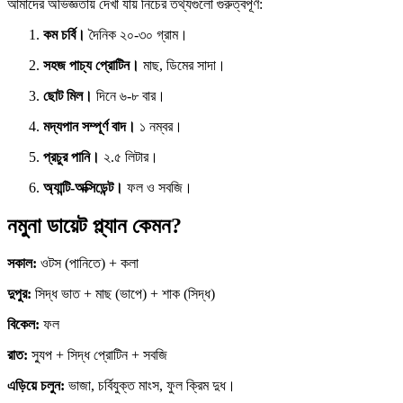
আমাদের অভিজ্ঞতায় দেখা যায় নিচের তথ্যগুলো গুরুত্বপূর্ণ:
কম চর্বি।
দৈনিক ২০-৩০ গ্রাম।
সহজ পাচ্য প্রোটিন।
মাছ, ডিমের সাদা।
ছোট মিল।
দিনে ৬-৮ বার।
মদ্যপান সম্পূর্ণ বাদ।
১ নম্বর।
প্রচুর পানি।
২.৫ লিটার।
অ্যান্টি-অক্সিডেন্ট।
ফল ও সবজি।
নমুনা ডায়েট প্ল্যান কেমন?
সকাল:
ওটস (পানিতে) + কলা
দুপুর:
সিদ্ধ ভাত + মাছ (ভাপে) + শাক (সিদ্ধ)
বিকেল:
ফল
রাত:
স্যুপ + সিদ্ধ প্রোটিন + সবজি
এড়িয়ে চলুন:
ভাজা, চর্বিযুক্ত মাংস, ফুল ক্রিম দুধ।