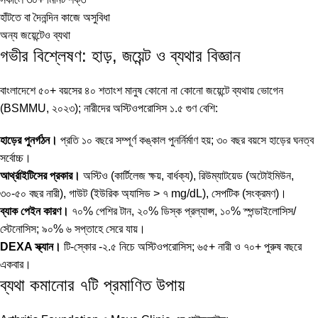
হাঁটতে বা দৈনন্দিন কাজে অসুবিধা
অন্য জয়েন্টেও ব্যথা
গভীর বিশ্লেষণ: হাড়, জয়েন্ট ও ব্যথার বিজ্ঞান
বাংলাদেশে ৫০+ বয়সের ৪০ শতাংশ মানুষ কোনো না কোনো জয়েন্টে ব্যথায় ভোগেন
(BSMMU, ২০২৩); নারীদের অস্টিওপরোসিস ১.৫ গুণ বেশি:
হাড়ের পুনর্গঠন।
প্রতি ১০ বছরে সম্পূর্ণ কঙ্কাল পুনর্নির্মাণ হয়; ৩০ বছর বয়সে হাড়ের ঘনত্ব
সর্বোচ্চ।
আর্থ্রাইটিসের প্রকার।
অস্টিও (কার্টিলেজ ক্ষয়, বার্ধক্য), রিউম্যাটয়েড (অটোইমিউন,
৩০-৫০ বছর নারী), গাউট (ইউরিক অ্যাসিড > ৭ mg/dL), সেপটিক (সংক্রমণ)।
ব্যাক পেইন কারণ।
৭০% পেশির টান, ২০% ডিস্ক প্রল্যাপ্স, ১০% স্পন্ডাইলোসিস/
স্টেনোসিস; ৯০% ৬ সপ্তাহে সেরে যায়।
DEXA স্ক্যান।
টি-স্কোর -২.৫ নিচে অস্টিওপরোসিস; ৬৫+ নারী ও ৭০+ পুরুষ বছরে
একবার।
ব্যথা কমানোর ৭টি প্রমাণিত উপায়