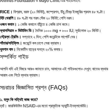
Arthritis Foundation ও Mayo Clinic-এর গাইডলাইন:
RICE।
বিশ্রাম, বরফ (২০ মিনিট), কম্প্রেশন, উঁচু,তীব্র ইনজুরির প্রথম ৪৮ ঘণ্টা।
হিট থেরাপি।
৪৮ ঘণ্টা পর গরম সেঁক ২০ মিনিট; পেশি নরম।
ওজন কমান।
১ কেজি কমালে হাঁটুতে ৪ কেজি চাপ কমে।
ক্যালসিয়াম + ভিটামিন ডি।
দৈনিক ১০০০ mg + ৮০০ IU; সূর্যালোক ২০ মিনিট।
স্ট্রেন্থ ট্রেনিং।
সপ্তাহে ২ দিন; পেশি জয়েন্টকে সাপোর্ট দেয়।
সাঁতার/সাইক্লিং।
জয়েন্টে কম চাপে সেরা ব্যায়াম।
ধূমপান বাদ।
নিকোটিন হাড়ের ঘনত্ব ২০% কমায়।
সম্পর্কিত গাইড
আপনি যদি এই বিষয়ে আরও জানতে চান, আমাদের এই গাইডগুলোও দেখুন:
বাতের ব্যথার
আরাম
এবং
পিঠে ব্যথার ব্যায়াম
।
সচরাচর জিজ্ঞাসিত প্রশ্ন (FAQs)
১. হলুদ কি সত্যিই কাজ করে?
হ্যাঁ। কারকিউমিন NSAID-এর মতো প্রাকৃতিক অ্যান্টি-ইনফ্লামেটরি।