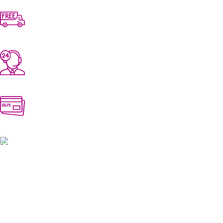
Free Shipping.
No extra delivery charge*
24/7 Support.
Always here to help
Online Payment.
Pay easily and securely
Fast Delivery.
Quick, safe, and reliable
House #181/1, Flat B, Road #11, Mahananda Residential,
Rajshahi, Bangladesh