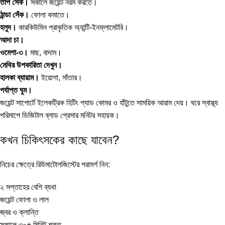
তাপ সেঁক।
সকালে জয়েন্ট নরম করতে।
ঠান্ডা সেঁক।
ফোলা কমাতে।
হলুদ।
কারকিউমিন প্রাকৃতিক অ্যান্টি-ইনফ্লামেটরি।
আদা চা।
ওমেগা-৩।
মাছ, বাদাম।
মেথির উপকারিতা
দেখুন।
হালকা ব্যায়াম।
ইয়োগা, সাঁতার।
পর্যাপ্ত ঘুম।
জয়েন্ট সাপোর্টে
ইলেকট্রিক হিটিং প্যাড
কোমর ও হাঁটুতে সাময়িক আরাম দেয়। ঘরে স্বাস্থ্য
পরিমাপে
ডিজিটাল ব্লাড প্রেসার মনিটর
সহায়ক।
কখন চিকিৎসকের কাছে যাবেন?
নিচের ক্ষেত্রে রিউমাটোলজিস্টের পরামর্শ নিন:
২ সপ্তাহের বেশি ব্যথা
জয়েন্ট ফোলা ও লাল
জ্বর ও ক্লান্তি
সকালে ৩০+ মিনিট শক্ত