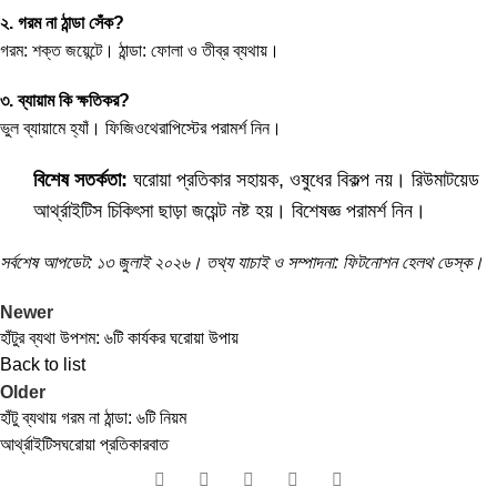
২. গরম না ঠান্ডা সেঁক?
গরম: শক্ত জয়েন্টে। ঠান্ডা: ফোলা ও তীব্র ব্যথায়।
৩. ব্যায়াম কি ক্ষতিকর?
ভুল ব্যায়ামে হ্যাঁ। ফিজিওথেরাপিস্টের পরামর্শ নিন।
বিশেষ সতর্কতা:
ঘরোয়া প্রতিকার সহায়ক, ওষুধের বিকল্প নয়। রিউমাটয়েড
আর্থ্রাইটিস চিকিৎসা ছাড়া জয়েন্ট নষ্ট হয়। বিশেষজ্ঞ পরামর্শ নিন।
সর্বশেষ আপডেট: ১৩ জুলাই ২০২৬। তথ্য যাচাই ও সম্পাদনা: ফিটনোশন হেলথ ডেস্ক।
Newer
হাঁটুর ব্যথা উপশম: ৬টি কার্যকর ঘরোয়া উপায়
Back to list
Older
হাঁটু ব্যথায় গরম না ঠান্ডা: ৬টি নিয়ম
আর্থ্রাইটিস
ঘরোয়া প্রতিকার
বাত