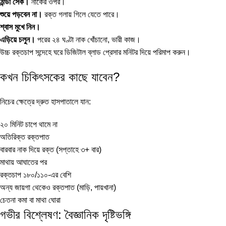
ঠান্ডা সেঁক।
নাকের ওপর।
শুয়ে পড়বেন না।
রক্ত গলায় গিলে যেতে পারে।
শ্বাস মুখে নিন।
এড়িয়ে চলুন।
পরের ২৪ ঘণ্টা নাক খোঁচানো, ভারী কাজ।
উচ্চ রক্তচাপ সন্দেহে ঘরে
ডিজিটাল ব্লাড প্রেসার মনিটর
দিয়ে পরিমাপ করুন।
কখন চিকিৎসকের কাছে যাবেন?
নিচের ক্ষেত্রে দ্রুত হাসপাতালে যান:
২০ মিনিট চাপে থামে না
অতিরিক্ত রক্তপাত
বারবার নাক দিয়ে রক্ত (সপ্তাহে ৩+ বার)
মাথায় আঘাতের পর
রক্তচাপ ১৮০/১১০-এর বেশি
অন্য জায়গা থেকেও রক্তপাত (মাড়ি, পায়খানা)
চেতনা কমা বা মাথা ঘোরা
গভীর বিশ্লেষণ: বৈজ্ঞানিক দৃষ্টিভঙ্গি