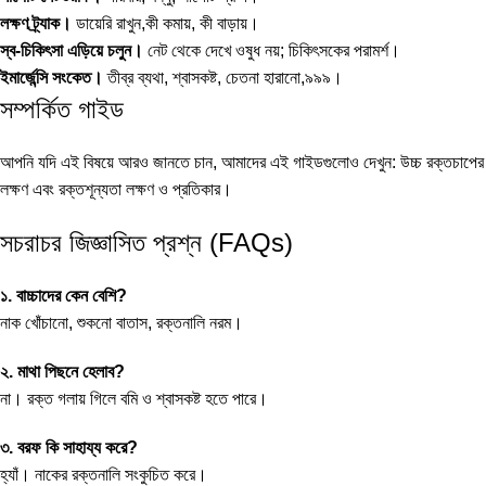
লক্ষণ ট্র্যাক।
ডায়েরি রাখুন,কী কমায়, কী বাড়ায়।
স্ব-চিকিৎসা এড়িয়ে চলুন।
নেট থেকে দেখে ওষুধ নয়; চিকিৎসকের পরামর্শ।
ইমার্জেন্সি সংকেত।
তীব্র ব্যথা, শ্বাসকষ্ট, চেতনা হারানো,৯৯৯।
সম্পর্কিত গাইড
আপনি যদি এই বিষয়ে আরও জানতে চান, আমাদের এই গাইডগুলোও দেখুন:
উচ্চ রক্তচাপের
লক্ষণ
এবং
রক্তশূন্যতা লক্ষণ ও প্রতিকার
।
সচরাচর জিজ্ঞাসিত প্রশ্ন (FAQs)
১. বাচ্চাদের কেন বেশি?
নাক খোঁচানো, শুকনো বাতাস, রক্তনালি নরম।
২. মাথা পিছনে হেলাব?
না। রক্ত গলায় গিলে বমি ও শ্বাসকষ্ট হতে পারে।
৩. বরফ কি সাহায্য করে?
হ্যাঁ। নাকের রক্তনালি সংকুচিত করে।