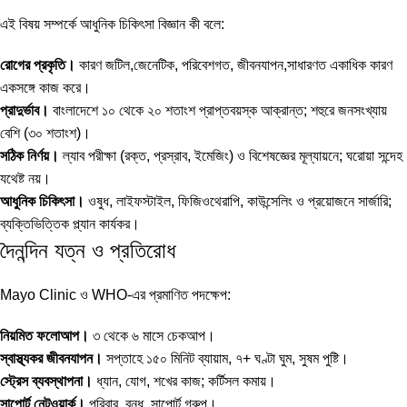
এই বিষয় সম্পর্কে আধুনিক চিকিৎসা বিজ্ঞান কী বলে:
রোগের প্রকৃতি।
কারণ জটিল,জেনেটিক, পরিবেশগত, জীবনযাপন,সাধারণত একাধিক কারণ
একসঙ্গে কাজ করে।
প্রাদুর্ভাব।
বাংলাদেশে ১০ থেকে ২০ শতাংশ প্রাপ্তবয়স্ক আক্রান্ত; শহুরে জনসংখ্যায়
বেশি (৩০ শতাংশ)।
সঠিক নির্ণয়।
ল্যাব পরীক্ষা (রক্ত, প্রস্রাব, ইমেজিং) ও বিশেষজ্ঞের মূল্যায়নে; ঘরোয়া সন্দেহ
যথেষ্ট নয়।
আধুনিক চিকিৎসা।
ওষুধ, লাইফস্টাইল, ফিজিওথেরাপি, কাউন্সেলিং ও প্রয়োজনে সার্জারি;
ব্যক্তিভিত্তিক প্ল্যান কার্যকর।
দৈনন্দিন যত্ন ও প্রতিরোধ
Mayo Clinic ও WHO-এর প্রমাণিত পদক্ষেপ:
নিয়মিত ফলোআপ।
৩ থেকে ৬ মাসে চেকআপ।
স্বাস্থ্যকর জীবনযাপন।
সপ্তাহে ১৫০ মিনিট ব্যায়াম, ৭+ ঘণ্টা ঘুম, সুষম পুষ্টি।
স্ট্রেস ব্যবস্থাপনা।
ধ্যান, যোগ, শখের কাজ; কর্টিসল কমায়।
সাপোর্ট নেটওয়ার্ক।
পরিবার, বন্ধু, সাপোর্ট গ্রুপ।