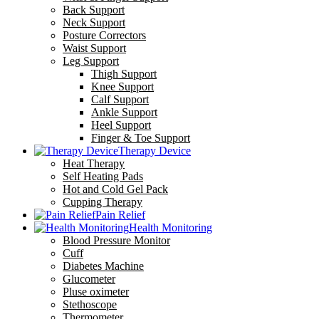
Back Support
Neck Support
Posture Correctors
Waist Support
Leg Support
Thigh Support
Knee Support
Calf Support
Ankle Support
Heel Support
Finger & Toe Support
Therapy Device
Heat Therapy
Self Heating Pads
Hot and Cold Gel Pack
Cupping Therapy
Pain Relief
Health Monitoring
Blood Pressure Monitor
Cuff
Diabetes Machine
Glucometer
Pluse oximeter
Stethoscope
Thermometer