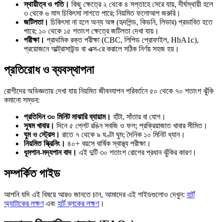
স্থায়ীত্ব ও গতি।
কিছু ক্ষেত্রে ২ থেকে ৪ সপ্তাহে সেরে যায়, দীর্ঘস্থায়ী হলে
৩ থেকে ৬ মাস চিকিৎসা লাগতে পারে; নিয়মিত ফলোআপ জরুরি।
জটিলতা।
চিকিৎসা না হলে অন্য অঙ্গ (হৃদপিন্ড, কিডনি, লিভার) প্রভাবিত হতে
পারে; ১০ থেকে ১৫ শতাংশ ক্ষেত্রে জটিলতা দেখা যায়।
পরীক্ষা।
প্রাথমিক রক্ত পরীক্ষা (CBC, লিপিড প্রোফাইল, HbA1c),
প্রয়োজনে আল্ট্রাসাউন্ড বা এক্স-রে করালে সঠিক নির্ণয় সহজ হয়।
প্রতিরোধ ও ব্যবস্থাপনা
রোগীদের অভিজ্ঞতায় দেখা যায় নিয়মিত জীবনযাপন পরিবর্তনে ৫০ থেকে ৭০ শতাংশ ঝুঁকি
কমানো সম্ভব:
প্রতিদিন ৩০ মিনিট মাঝারি ব্যায়াম।
হাঁটা, সাঁতার বা যোগ।
সুষম খাবার।
দিনে ৫ প্লেট রঙিন সবজি ও ফল; প্রক্রিয়াজাত খাবার সীমিত।
ঘুম ও স্ট্রেস।
রাতে ৭ থেকে ৯ ঘণ্টা ঘুম; দৈনিক ১০ মিনিট ধ্যান।
নিয়মিত স্ক্রিনিং।
৪০+ বয়সে বার্ষিক স্বাস্থ্য পরীক্ষা।
ধূমপান-মদ্যপান বাদ।
এই দুটি ৩০ শতাংশ রোগের প্রধান ঝুঁকির কারণ।
সম্পর্কিত গাইড
আপনি যদি এই বিষয়ে আরও জানতে চান, আমাদের এই গাইডগুলোও দেখুন:
হার্ট
অ্যাটাকের লক্ষণ
এবং
হার্ট ব্লকের লক্ষণ
।