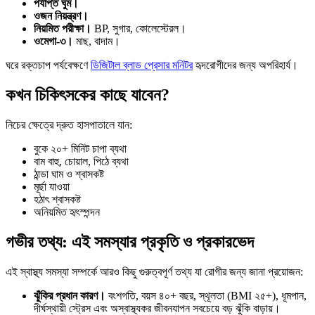
পর্যাপ্ত ঘুম।
ওজন নিয়ন্ত্রণ।
নিয়মিত পরীক্ষা।
BP, সুগার, কোলেস্টেরল।
ওমেগা-৩।
মাছ, বাদাম।
ঘরে রক্তচাপ পর্যবেক্ষণে
ডিজিটাল ব্লাড প্রেসার মনিটর
হৃদরোগীদের জন্য অপরিহার্য।
কখন চিকিৎসকের কাছে যাবেন?
নিচের ক্ষেত্রে দ্রুত হাসপাতালে যান:
বুকে ২০+ মিনিট চাপা ব্যথা
বাম বাহু, চোয়াল, পিঠে ব্যথা
ঠান্ডা ঘাম ও শ্বাসকষ্ট
মূর্ছা যাওয়া
হঠাৎ শ্বাসকষ্ট
অনিয়মিত হৃৎস্পন্দন
গভীর তথ্য: এই সমস্যার প্রকৃতি ও প্রকারভেদ
এই স্বাস্থ্য সমস্যা সম্পর্কে আরও কিছু গুরুত্বপূর্ণ তথ্য যা রোগীর জন্য জানা প্রয়োজন:
ঝুঁকির প্রধান কারণ।
বংশগতি, বয়স ৪০+ বছর, স্থূলতা (BMI ২৫+), ধূমপান,
দীর্ঘস্থায়ী স্ট্রেস এবং অস্বাস্থ্যকর জীবনযাপন সবচেয়ে বড় ঝুঁকি বাড়ায়।