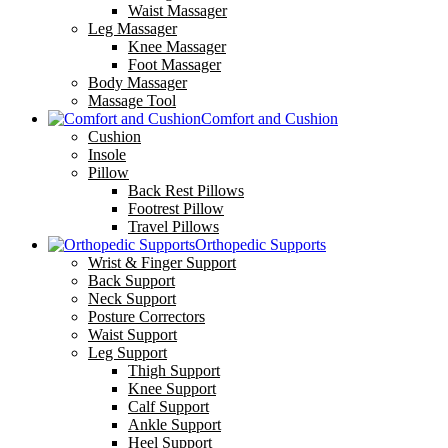
Waist Massager
Leg Massager
Knee Massager
Foot Massager
Body Massager
Massage Tool
Comfort and Cushion
Cushion
Insole
Pillow
Back Rest Pillows
Footrest Pillow
Travel Pillows
Orthopedic Supports
Wrist & Finger Support
Back Support
Neck Support
Posture Correctors
Waist Support
Leg Support
Thigh Support
Knee Support
Calf Support
Ankle Support
Heel Support