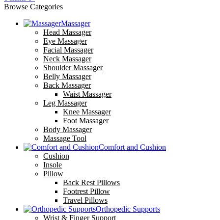
Browse Categories
Massager
Head Massager
Eye Massager
Facial Massager
Neck Massager
Shoulder Massager
Belly Massager
Back Massager
Waist Massager
Leg Massager
Knee Massager
Foot Massager
Body Massager
Massage Tool
Comfort and Cushion
Cushion
Insole
Pillow
Back Rest Pillows
Footrest Pillow
Travel Pillows
Orthopedic Supports
Wrist & Finger Support