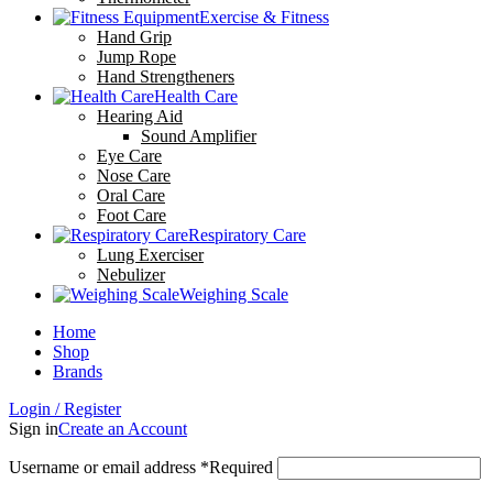
Exercise & Fitness
Hand Grip
Jump Rope
Hand Strengtheners
Health Care
Hearing Aid
Sound Amplifier
Eye Care
Nose Care
Oral Care
Foot Care
Respiratory Care
Lung Exerciser
Nebulizer
Weighing Scale
Home
Shop
Brands
Login / Register
Sign in
Create an Account
Username or email address
*
Required