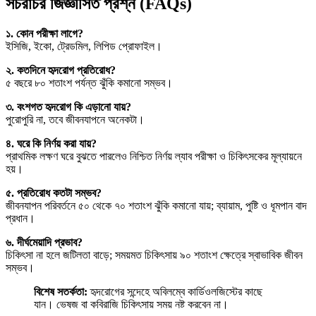
সচরাচর জিজ্ঞাসিত প্রশ্ন (FAQs)
১. কোন পরীক্ষা লাগে?
ইসিজি, ইকো, ট্রেডমিল, লিপিড প্রোফাইল।
২. কতদিনে হৃদরোগ প্রতিরোধ?
৫ বছরে ৮০ শতাংশ পর্যন্ত ঝুঁকি কমানো সম্ভব।
৩. বংশগত হৃদরোগ কি এড়ানো যায়?
পুরোপুরি না, তবে জীবনযাপনে অনেকটা।
৪. ঘরে কি নির্ণয় করা যায়?
প্রাথমিক লক্ষণ ঘরে বুঝতে পারলেও নিশ্চিত নির্ণয় ল্যাব পরীক্ষা ও চিকিৎসকের মূল্যায়নে
হয়।
৫. প্রতিরোধ কতটা সম্ভব?
জীবনযাপন পরিবর্তনে ৫০ থেকে ৭০ শতাংশ ঝুঁকি কমানো যায়; ব্যায়াম, পুষ্টি ও ধূমপান বাদ
প্রধান।
৬. দীর্ঘমেয়াদি প্রভাব?
চিকিৎসা না হলে জটিলতা বাড়ে; সময়মত চিকিৎসায় ৯০ শতাংশ ক্ষেত্রে স্বাভাবিক জীবন
সম্ভব।
বিশেষ সতর্কতা:
হৃদরোগের সন্দেহে অবিলম্বে কার্ডিওলজিস্টের কাছে
যান। ভেষজ বা কবিরাজি চিকিৎসায় সময় নষ্ট করবেন না।