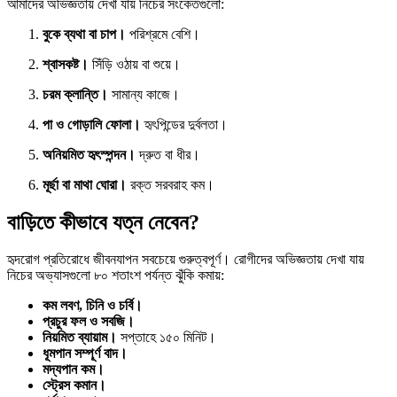
আমাদের অভিজ্ঞতায় দেখা যায় নিচের সংকেতগুলো:
বুকে ব্যথা বা চাপ।
পরিশ্রমে বেশি।
শ্বাসকষ্ট।
সিঁড়ি ওঠায় বা শুয়ে।
চরম ক্লান্তি।
সামান্য কাজে।
পা ও গোড়ালি ফোলা।
হৃৎপিন্ডের দুর্বলতা।
অনিয়মিত হৃৎস্পন্দন।
দ্রুত বা ধীর।
মূর্ছা বা মাথা ঘোরা।
রক্ত সরবরাহ কম।
বাড়িতে কীভাবে যত্ন নেবেন?
হৃদরোগ প্রতিরোধে জীবনযাপন সবচেয়ে গুরুত্বপূর্ণ। রোগীদের অভিজ্ঞতায় দেখা যায়
নিচের অভ্যাসগুলো ৮০ শতাংশ পর্যন্ত ঝুঁকি কমায়:
কম লবণ, চিনি ও চর্বি।
প্রচুর ফল ও সবজি।
নিয়মিত ব্যায়াম।
সপ্তাহে ১৫০ মিনিট।
ধূমপান সম্পূর্ণ বাদ।
মদ্যপান কম।
স্ট্রেস কমান।