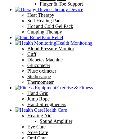
Finger & Toe Support
Therapy Device
Heat Therapy
Self Heating Pads
Hot and Cold Gel Pack
Cupping Therapy
Pain Relief
Health Monitoring
Blood Pressure Monitor
Cuff
Diabetes Machine
Glucometer
Pluse oximeter
Stethoscope
Thermometer
Exercise & Fitness
Hand Grip
Jump Rope
Hand Strengtheners
Health Care
Hearing Aid
Sound Amplifier
Eye Care
Nose Care
Oral Care