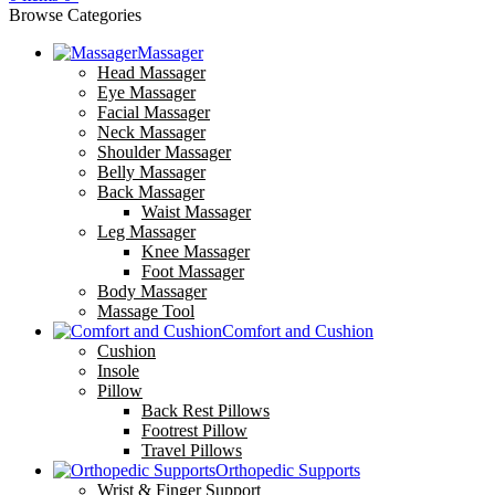
Browse Categories
Massager
Head Massager
Eye Massager
Facial Massager
Neck Massager
Shoulder Massager
Belly Massager
Back Massager
Waist Massager
Leg Massager
Knee Massager
Foot Massager
Body Massager
Massage Tool
Comfort and Cushion
Cushion
Insole
Pillow
Back Rest Pillows
Footrest Pillow
Travel Pillows
Orthopedic Supports
Wrist & Finger Support