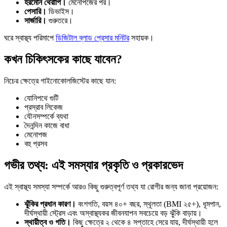
হরমোন থেরাপি।
মেনোপজের পর।
পেসারি।
ডিভাইস।
সার্জারি।
গুরুতরে।
ঘরে স্বাস্থ্য পরিমাপে
ডিজিটাল ব্লাড প্রেসার মনিটর
সহায়ক।
কখন চিকিৎসকের কাছে যাবেন?
নিচের ক্ষেত্রে গাইনোকোলজিস্টের কাছে যান:
যোনিপথে গুটি
প্রস্রাব লিকেজ
যৌনসম্পর্কে ব্যথা
দৈনন্দিন কাজে বাধা
মেনোপজ
বহু প্রসব
গভীর তথ্য: এই সমস্যার প্রকৃতি ও প্রকারভেদ
এই স্বাস্থ্য সমস্যা সম্পর্কে আরও কিছু গুরুত্বপূর্ণ তথ্য যা রোগীর জন্য জানা প্রয়োজন:
ঝুঁকির প্রধান কারণ।
বংশগতি, বয়স ৪০+ বছর, স্থূলতা (BMI ২৫+), ধূমপান,
দীর্ঘস্থায়ী স্ট্রেস এবং অস্বাস্থ্যকর জীবনযাপন সবচেয়ে বড় ঝুঁকি বাড়ায়।
স্থায়ীত্ব ও গতি।
কিছু ক্ষেত্রে ২ থেকে ৪ সপ্তাহে সেরে যায়, দীর্ঘস্থায়ী হলে