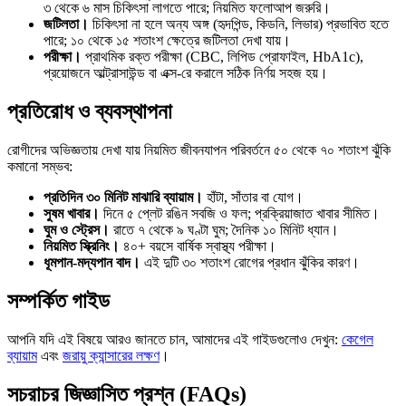
৩ থেকে ৬ মাস চিকিৎসা লাগতে পারে; নিয়মিত ফলোআপ জরুরি।
জটিলতা।
চিকিৎসা না হলে অন্য অঙ্গ (হৃদপিন্ড, কিডনি, লিভার) প্রভাবিত হতে
পারে; ১০ থেকে ১৫ শতাংশ ক্ষেত্রে জটিলতা দেখা যায়।
পরীক্ষা।
প্রাথমিক রক্ত পরীক্ষা (CBC, লিপিড প্রোফাইল, HbA1c),
প্রয়োজনে আল্ট্রাসাউন্ড বা এক্স-রে করালে সঠিক নির্ণয় সহজ হয়।
প্রতিরোধ ও ব্যবস্থাপনা
রোগীদের অভিজ্ঞতায় দেখা যায় নিয়মিত জীবনযাপন পরিবর্তনে ৫০ থেকে ৭০ শতাংশ ঝুঁকি
কমানো সম্ভব:
প্রতিদিন ৩০ মিনিট মাঝারি ব্যায়াম।
হাঁটা, সাঁতার বা যোগ।
সুষম খাবার।
দিনে ৫ প্লেট রঙিন সবজি ও ফল; প্রক্রিয়াজাত খাবার সীমিত।
ঘুম ও স্ট্রেস।
রাতে ৭ থেকে ৯ ঘণ্টা ঘুম; দৈনিক ১০ মিনিট ধ্যান।
নিয়মিত স্ক্রিনিং।
৪০+ বয়সে বার্ষিক স্বাস্থ্য পরীক্ষা।
ধূমপান-মদ্যপান বাদ।
এই দুটি ৩০ শতাংশ রোগের প্রধান ঝুঁকির কারণ।
সম্পর্কিত গাইড
আপনি যদি এই বিষয়ে আরও জানতে চান, আমাদের এই গাইডগুলোও দেখুন:
কেগেল
ব্যায়াম
এবং
জরায়ু ক্যান্সারের লক্ষণ
।
সচরাচর জিজ্ঞাসিত প্রশ্ন (FAQs)