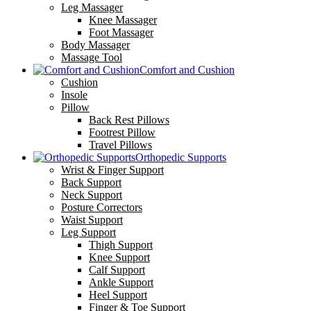
Leg Massager
Knee Massager
Foot Massager
Body Massager
Massage Tool
Comfort and Cushion
Cushion
Insole
Pillow
Back Rest Pillows
Footrest Pillow
Travel Pillows
Orthopedic Supports
Wrist & Finger Support
Back Support
Neck Support
Posture Correctors
Waist Support
Leg Support
Thigh Support
Knee Support
Calf Support
Ankle Support
Heel Support
Finger & Toe Support