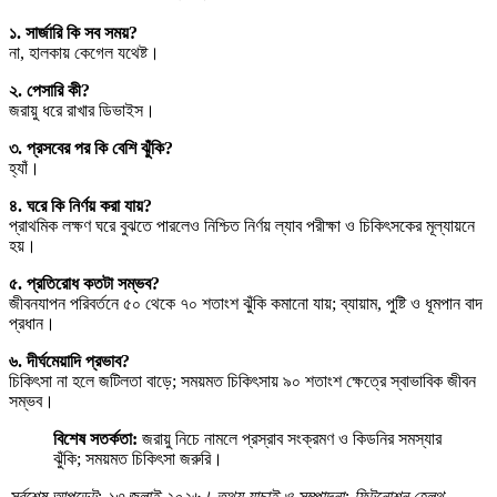
১. সার্জারি কি সব সময়?
না, হালকায় কেগেল যথেষ্ট।
২. পেসারি কী?
জরায়ু ধরে রাখার ডিভাইস।
৩. প্রসবের পর কি বেশি ঝুঁকি?
হ্যাঁ।
৪. ঘরে কি নির্ণয় করা যায়?
প্রাথমিক লক্ষণ ঘরে বুঝতে পারলেও নিশ্চিত নির্ণয় ল্যাব পরীক্ষা ও চিকিৎসকের মূল্যায়নে
হয়।
৫. প্রতিরোধ কতটা সম্ভব?
জীবনযাপন পরিবর্তনে ৫০ থেকে ৭০ শতাংশ ঝুঁকি কমানো যায়; ব্যায়াম, পুষ্টি ও ধূমপান বাদ
প্রধান।
৬. দীর্ঘমেয়াদি প্রভাব?
চিকিৎসা না হলে জটিলতা বাড়ে; সময়মত চিকিৎসায় ৯০ শতাংশ ক্ষেত্রে স্বাভাবিক জীবন
সম্ভব।
বিশেষ সতর্কতা:
জরায়ু নিচে নামলে প্রস্রাব সংক্রমণ ও কিডনির সমস্যার
ঝুঁকি; সময়মত চিকিৎসা জরুরি।
সর্বশেষ আপডেট: ১৩ জুলাই ২০২৬। তথ্য যাচাই ও সম্পাদনা: ফিটনোশন হেলথ