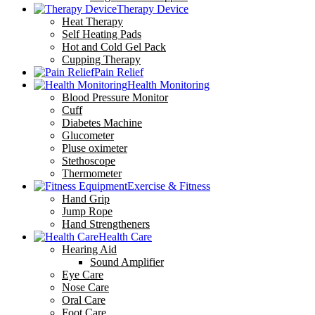
Therapy Device
Heat Therapy
Self Heating Pads
Hot and Cold Gel Pack
Cupping Therapy
Pain Relief
Health Monitoring
Blood Pressure Monitor
Cuff
Diabetes Machine
Glucometer
Pluse oximeter
Stethoscope
Thermometer
Exercise & Fitness
Hand Grip
Jump Rope
Hand Strengtheners
Health Care
Hearing Aid
Sound Amplifier
Eye Care
Nose Care
Oral Care
Foot Care