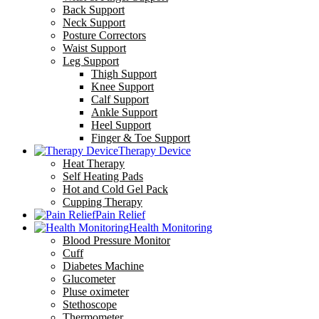
Back Support
Neck Support
Posture Correctors
Waist Support
Leg Support
Thigh Support
Knee Support
Calf Support
Ankle Support
Heel Support
Finger & Toe Support
Therapy Device
Heat Therapy
Self Heating Pads
Hot and Cold Gel Pack
Cupping Therapy
Pain Relief
Health Monitoring
Blood Pressure Monitor
Cuff
Diabetes Machine
Glucometer
Pluse oximeter
Stethoscope
Thermometer