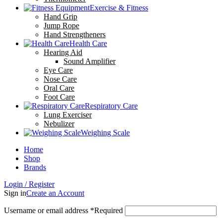
Exercise & Fitness
Hand Grip
Jump Rope
Hand Strengtheners
Health Care
Hearing Aid
Sound Amplifier
Eye Care
Nose Care
Oral Care
Foot Care
Respiratory Care
Lung Exerciser
Nebulizer
Weighing Scale
Home
Shop
Brands
Login / Register
Sign in
Create an Account
Username or email address
*
Required