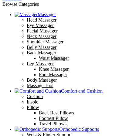
Browse Categories
Massager
Head Massager
Eye Massager
Facial Massager
Neck Massager
Shoulder Massager
Belly Massager
Back Massager
Waist Massager
Leg Massager
Knee Massager
Foot Massager
Body Massager
Massage Tool
Comfort and Cushion
Cushion
Insole
Pillow
Back Rest Pillows
Footrest Pillow
Travel Pillows
Orthopedic Supports
Wrist & Finger Support