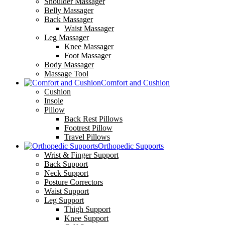
Shoulder Massager
Belly Massager
Back Massager
Waist Massager
Leg Massager
Knee Massager
Foot Massager
Body Massager
Massage Tool
Comfort and Cushion
Cushion
Insole
Pillow
Back Rest Pillows
Footrest Pillow
Travel Pillows
Orthopedic Supports
Wrist & Finger Support
Back Support
Neck Support
Posture Correctors
Waist Support
Leg Support
Thigh Support
Knee Support