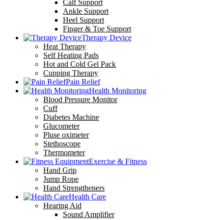
Calf Support
Ankle Support
Heel Support
Finger & Toe Support
Therapy Device
Heat Therapy
Self Heating Pads
Hot and Cold Gel Pack
Cupping Therapy
Pain Relief
Health Monitoring
Blood Pressure Monitor
Cuff
Diabetes Machine
Glucometer
Pluse oximeter
Stethoscope
Thermometer
Exercise & Fitness
Hand Grip
Jump Rope
Hand Strengtheners
Health Care
Hearing Aid
Sound Amplifier