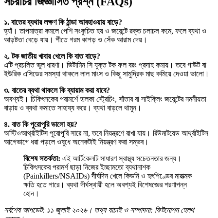
সচরাচর জিজ্ঞাসিত প্রশ্ন (FAQs)
১. বাতের ব্যথার লক্ষণ কি ঠান্ডা আবহাওয়ায় বাড়ে?
হ্যাঁ। তাপমাত্রা কমলে পেশি সংকুচিত হয় ও জয়েন্টে রক্ত চলাচল কমে, ফলে ব্যথা ও
আড়ষ্টতা বেড়ে যায়। শীতে গরম কাপড় ও সেঁক আরাম দেয়।
২. টক জাতীয় খাবার খেলে কি বাত বাড়ে?
এটি প্রচলিত ভুল ধারণা। ভিটামিন সি যুক্ত টক ফল বরং প্রদাহ কমায়। তবে গাউট বা
ইউরিক এসিডের সমস্যা থাকলে লাল মাংস ও কিছু সামুদ্রিক মাছ কমিয়ে দেওয়া ভালো।
৩. বাতের ব্যথা থাকলে কি ব্যায়াম করা যাবে?
অবশ্যই। চিকিৎসকের পরামর্শে হালকা স্ট্রেচিং, সাঁতার বা সাইক্লিং জয়েন্টের নমনীয়তা
বাড়ায় ও ব্যথা কমাতে সাহায্য করে। ব্যথা বাড়লে থামুন।
৪. বাত কি পুরোপুরি ভালো হয়?
অস্টিওআর্থ্রাইটিস পুরোপুরি সারে না, তবে নিয়ন্ত্রণে রাখা যায়। রিউমাটয়েড আর্থ্রাইটিস
আগেভাগে ধরা পড়লে ওষুধে অনেকটাই নিয়ন্ত্রণ করা সম্ভব।
বিশেষ সতর্কতা:
এই আর্টিকেলটি সাধারণ স্বাস্থ্য সচেতনতার জন্য।
চিকিৎসকের পরামর্শ ছাড়া নিজের ইচ্ছামতো ব্যথানাশক
(Painkillers/NSAIDs) দীর্ঘদিন খেলে কিডনি ও হৃৎপিণ্ডের মারাত্মক
ক্ষতি হতে পারে। ব্যথা দীর্ঘস্থায়ী হলে অবশ্যই বিশেষজ্ঞের শরণাপন্ন
হোন।
সর্বশেষ আপডেট: ১১ জুলাই ২০২৬। তথ্য যাচাই ও সম্পাদনা: ফিটনোশন হেলথ