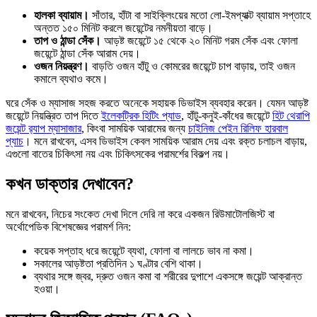
হালকা ব্যায়াম।
সাঁতার, হাঁটা বা সাইক্লিংয়ের মতো লো-ইমপ্যাক্ট ব্যায়াম সপ্তাহে
অন্তত ১৫০ মিনিট করলে জয়েন্টের নমনীয়তা বাড়ে।
তাপ ও ঠান্ডা সেঁক।
আড়ষ্ট জয়েন্টে ১৫ থেকে ২০ মিনিট গরম সেঁক এবং ফোলা
জয়েন্টে ঠান্ডা সেঁক আরাম দেয়।
ওজন নিয়ন্ত্রণ।
বাড়তি ওজন হাঁটু ও কোমরের জয়েন্টে চাপ বাড়ায়, তাই ওজন
কমালে ব্যথাও কমে।
ঘরে সেঁক ও ম্যাসাজ সহজ করতে অনেকে সহায়ক ডিভাইস ব্যবহার করেন। যেমন আড়ষ্ট
জয়েন্টে নিয়ন্ত্রিত তাপ দিতে
ইলেকট্রিক হিটিং প্যাড
, হাঁটু-কনুই-কাঁধের জয়েন্টে
হিট থেরাপি
জয়েন্ট র‍্যাপ ম্যাসাজার
, কিংবা সাময়িক আরামের জন্য
চাইনিজ পেইন রিলিফ হারবাল
প্যাচ
। মনে রাখবেন, এসব ডিভাইস কেবল সাময়িক আরাম দেয় এবং রক্ত চলাচল বাড়ায়,
এগুলো বাতের চিকিৎসা নয় এবং চিকিৎসকের পরামর্শের বিকল্প নয়।
কখন ডাক্তার দেখাবেন?
মনে রাখবেন, নিচের সংকেত দেখা দিলে দেরি না করে একজন রিউমাটোলজিস্ট বা
অর্থোপেডিক বিশেষজ্ঞের পরামর্শ নিন:
কয়েক সপ্তাহ ধরে জয়েন্টে ব্যথা, ফোলা বা লালচে ভাব না কমা।
সকালের আড়ষ্টতা প্রতিদিন ১ ঘণ্টার বেশি থাকা।
ব্যথার সঙ্গে জ্বর, দ্রুত ওজন কমা বা শরীরের দুপাশে একসঙ্গে জয়েন্ট আক্রান্ত
হওয়া।