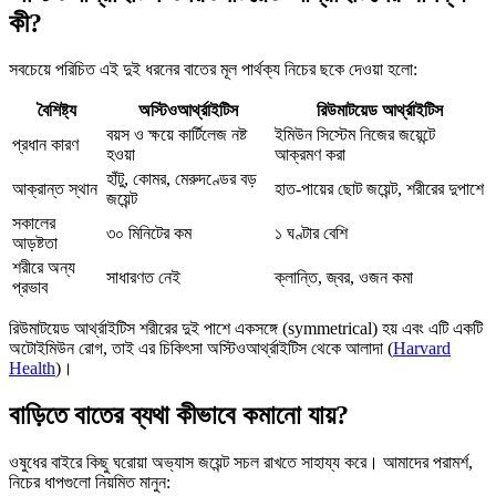
কী?
সবচেয়ে পরিচিত এই দুই ধরনের বাতের মূল পার্থক্য নিচের ছকে দেওয়া হলো:
বৈশিষ্ট্য
অস্টিওআর্থ্রাইটিস
রিউমাটয়েড আর্থ্রাইটিস
বয়স ও ক্ষয়ে কার্টিলেজ নষ্ট
ইমিউন সিস্টেম নিজের জয়েন্টে
প্রধান কারণ
হওয়া
আক্রমণ করা
হাঁটু, কোমর, মেরুদণ্ডের বড়
আক্রান্ত স্থান
হাত-পায়ের ছোট জয়েন্ট, শরীরের দুপাশে
জয়েন্ট
সকালের
৩০ মিনিটের কম
১ ঘণ্টার বেশি
আড়ষ্টতা
শরীরে অন্য
সাধারণত নেই
ক্লান্তি, জ্বর, ওজন কমা
প্রভাব
রিউমাটয়েড আর্থ্রাইটিস শরীরের দুই পাশে একসঙ্গে (symmetrical) হয় এবং এটি একটি
অটোইমিউন রোগ, তাই এর চিকিৎসা অস্টিওআর্থ্রাইটিস থেকে আলাদা (
Harvard
Health
)।
বাড়িতে বাতের ব্যথা কীভাবে কমানো যায়?
ওষুধের বাইরে কিছু ঘরোয়া অভ্যাস জয়েন্ট সচল রাখতে সাহায্য করে। আমাদের পরামর্শ,
নিচের ধাপগুলো নিয়মিত মানুন: