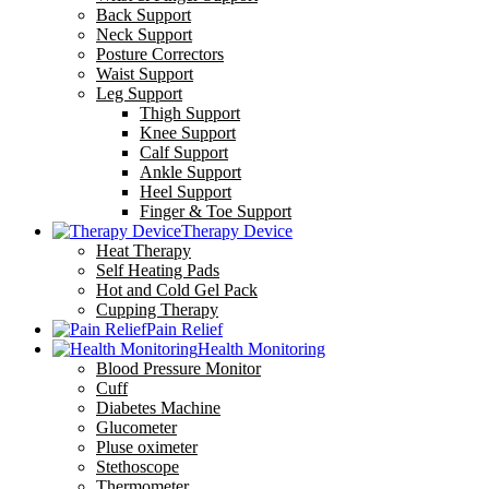
Back Support
Neck Support
Posture Correctors
Waist Support
Leg Support
Thigh Support
Knee Support
Calf Support
Ankle Support
Heel Support
Finger & Toe Support
Therapy Device
Heat Therapy
Self Heating Pads
Hot and Cold Gel Pack
Cupping Therapy
Pain Relief
Health Monitoring
Blood Pressure Monitor
Cuff
Diabetes Machine
Glucometer
Pluse oximeter
Stethoscope
Thermometer