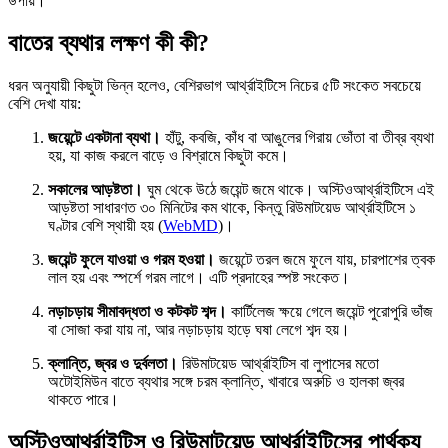
উপায়।
বাতের ব্যথার লক্ষণ কী কী?
ধরন অনুযায়ী কিছুটা ভিন্ন হলেও, বেশিরভাগ আর্থ্রাইটিসে নিচের ৫টি সংকেত সবচেয়ে
বেশি দেখা যায়:
জয়েন্টে একটানা ব্যথা।
হাঁটু, কবজি, কাঁধ বা আঙুলের গিরায় ভোঁতা বা তীব্র ব্যথা
হয়, যা কাজ করলে বাড়ে ও বিশ্রামে কিছুটা কমে।
সকালের আড়ষ্টতা।
ঘুম থেকে উঠে জয়েন্ট জমে থাকে। অস্টিওআর্থ্রাইটিসে এই
আড়ষ্টতা সাধারণত ৩০ মিনিটের কম থাকে, কিন্তু রিউমাটয়েড আর্থ্রাইটিসে ১
ঘণ্টার বেশি স্থায়ী হয় (
WebMD
)।
জয়েন্ট ফুলে যাওয়া ও গরম হওয়া।
জয়েন্টে তরল জমে ফুলে যায়, চারপাশের ত্বক
লাল হয় এবং স্পর্শে গরম লাগে। এটি প্রদাহের স্পষ্ট সংকেত।
নড়াচড়ায় সীমাবদ্ধতা ও কটকট শব্দ।
কার্টিলেজ ক্ষয়ে গেলে জয়েন্ট পুরোপুরি ভাঁজ
বা সোজা করা যায় না, আর নড়াচড়ায় হাড়ে ঘষা লেগে শব্দ হয়।
ক্লান্তি, জ্বর ও দুর্বলতা।
রিউমাটয়েড আর্থ্রাইটিস বা লুপাসের মতো
অটোইমিউন বাতে ব্যথার সঙ্গে চরম ক্লান্তি, খাবারে অরুচি ও হালকা জ্বর
থাকতে পারে।
অস্টিওআর্থ্রাইটিস ও রিউমাটয়েড আর্থ্রাইটিসের পার্থক্য