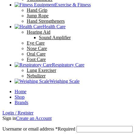
Exercise & Fitness
Hand Grip
Jump Rope
Hand Strengtheners
Health Care
Hearing Aid
Sound Amplifier
Eye Care
Nose Care
Oral Care
Foot Care
Respiratory Care
Lung Exerciser
Nebulizer
Weighing Scale
Home
Shop
Brands
Login / Register
Sign in
Create an Account
Username or email address
*
Required