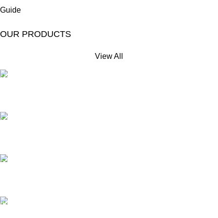
Guide
OUR PRODUCTS
View All
Free Shipping.
No extra delivery charge*
24/7 Support.
Always here to help
Online Payment.
Pay easily and securely
Fast Delivery.