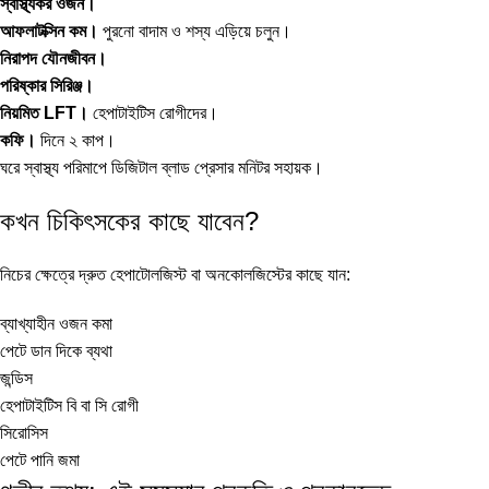
স্বাস্থ্যকর ওজন।
আফলাটক্সিন কম।
পুরনো বাদাম ও শস্য এড়িয়ে চলুন।
নিরাপদ যৌনজীবন।
পরিষ্কার সিরিঞ্জ।
নিয়মিত LFT।
হেপাটাইটিস রোগীদের।
কফি।
দিনে ২ কাপ।
ঘরে স্বাস্থ্য পরিমাপে
ডিজিটাল ব্লাড প্রেসার মনিটর
সহায়ক।
কখন চিকিৎসকের কাছে যাবেন?
নিচের ক্ষেত্রে দ্রুত হেপাটোলজিস্ট বা অনকোলজিস্টের কাছে যান:
ব্যাখ্যাহীন ওজন কমা
পেটে ডান দিকে ব্যথা
জন্ডিস
হেপাটাইটিস বি বা সি রোগী
সিরোসিস
পেটে পানি জমা