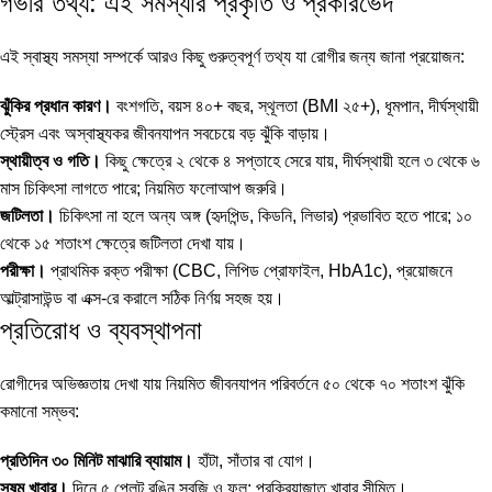
গভীর তথ্য: এই সমস্যার প্রকৃতি ও প্রকারভেদ
এই স্বাস্থ্য সমস্যা সম্পর্কে আরও কিছু গুরুত্বপূর্ণ তথ্য যা রোগীর জন্য জানা প্রয়োজন:
ঝুঁকির প্রধান কারণ।
বংশগতি, বয়স ৪০+ বছর, স্থূলতা (BMI ২৫+), ধূমপান, দীর্ঘস্থায়ী
স্ট্রেস এবং অস্বাস্থ্যকর জীবনযাপন সবচেয়ে বড় ঝুঁকি বাড়ায়।
স্থায়ীত্ব ও গতি।
কিছু ক্ষেত্রে ২ থেকে ৪ সপ্তাহে সেরে যায়, দীর্ঘস্থায়ী হলে ৩ থেকে ৬
মাস চিকিৎসা লাগতে পারে; নিয়মিত ফলোআপ জরুরি।
জটিলতা।
চিকিৎসা না হলে অন্য অঙ্গ (হৃদপিন্ড, কিডনি, লিভার) প্রভাবিত হতে পারে; ১০
থেকে ১৫ শতাংশ ক্ষেত্রে জটিলতা দেখা যায়।
পরীক্ষা।
প্রাথমিক রক্ত পরীক্ষা (CBC, লিপিড প্রোফাইল, HbA1c), প্রয়োজনে
আল্ট্রাসাউন্ড বা এক্স-রে করালে সঠিক নির্ণয় সহজ হয়।
প্রতিরোধ ও ব্যবস্থাপনা
রোগীদের অভিজ্ঞতায় দেখা যায় নিয়মিত জীবনযাপন পরিবর্তনে ৫০ থেকে ৭০ শতাংশ ঝুঁকি
কমানো সম্ভব:
প্রতিদিন ৩০ মিনিট মাঝারি ব্যায়াম।
হাঁটা, সাঁতার বা যোগ।
সুষম খাবার।
দিনে ৫ প্লেট রঙিন সবজি ও ফল; প্রক্রিয়াজাত খাবার সীমিত।