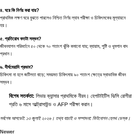
৪. ঘরে কি নির্ণয় করা যায়?
প্রাথমিক লক্ষণ ঘরে বুঝতে পারলেও নিশ্চিত নির্ণয় ল্যাব পরীক্ষা ও চিকিৎসকের মূল্যায়নে
হয়।
৫. প্রতিরোধ কতটা সম্ভব?
জীবনযাপন পরিবর্তনে ৫০ থেকে ৭০ শতাংশ ঝুঁকি কমানো যায়; ব্যায়াম, পুষ্টি ও ধূমপান বাদ
প্রধান।
৬. দীর্ঘমেয়াদি প্রভাব?
চিকিৎসা না হলে জটিলতা বাড়ে; সময়মত চিকিৎসায় ৯০ শতাংশ ক্ষেত্রে স্বাভাবিক জীবন
সম্ভব।
বিশেষ সতর্কতা:
লিভার ক্যান্সার প্রাথমিকে নীরব। হেপাটাইটিস বি/সি রোগীরা
প্রতি ৬ মাসে আল্ট্রাসাউন্ড ও AFP পরীক্ষা করান।
সর্বশেষ আপডেট: ১৩ জুলাই ২০২৬। তথ্য যাচাই ও সম্পাদনা: ফিটনোশন হেলথ ডেস্ক।
Newer