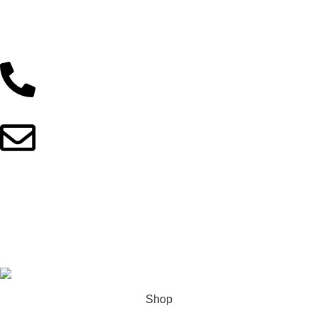
Comfort and Cushion
Contact Us
Support
01902044933
fitnotionbd@gmail.com
Copyright © 2025 FitNotionBD. All Rights Reserved
This site is built with love by
Skyranko Bangladesh
Shop