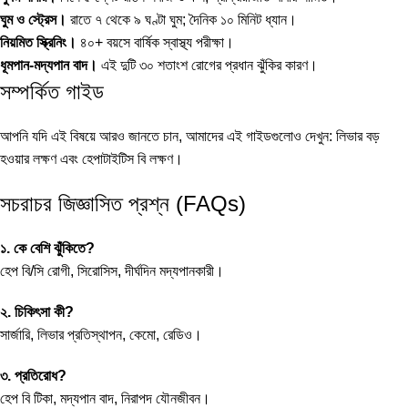
ঘুম ও স্ট্রেস।
রাতে ৭ থেকে ৯ ঘণ্টা ঘুম; দৈনিক ১০ মিনিট ধ্যান।
নিয়মিত স্ক্রিনিং।
৪০+ বয়সে বার্ষিক স্বাস্থ্য পরীক্ষা।
ধূমপান-মদ্যপান বাদ।
এই দুটি ৩০ শতাংশ রোগের প্রধান ঝুঁকির কারণ।
সম্পর্কিত গাইড
আপনি যদি এই বিষয়ে আরও জানতে চান, আমাদের এই গাইডগুলোও দেখুন:
লিভার বড়
হওয়ার লক্ষণ
এবং
হেপাটাইটিস বি লক্ষণ
।
সচরাচর জিজ্ঞাসিত প্রশ্ন (FAQs)
১. কে বেশি ঝুঁকিতে?
হেপ বি/সি রোগী, সিরোসিস, দীর্ঘদিন মদ্যপানকারী।
২. চিকিৎসা কী?
সার্জারি, লিভার প্রতিস্থাপন, কেমো, রেডিও।
৩. প্রতিরোধ?
হেপ বি টিকা, মদ্যপান বাদ, নিরাপদ যৌনজীবন।