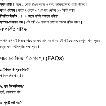
সুষম খাবার।
দিনে ৫ প্লেট রঙিন সবজি ও ফল; প্রক্রিয়াজাত খাবার সীমিত।
ঘুম ও স্ট্রেস।
রাতে ৭ থেকে ৯ ঘণ্টা ঘুম; দৈনিক ১০ মিনিট ধ্যান।
নিয়মিত স্ক্রিনিং।
৪০+ বয়সে বার্ষিক স্বাস্থ্য পরীক্ষা।
ধূমপান-মদ্যপান বাদ।
এই দুটি ৩০ শতাংশ রোগের প্রধান ঝুঁকির কারণ।
সম্পর্কিত গাইড
আপনি যদি এই বিষয়ে আরও জানতে চান, আমাদের এই গাইডগুলোও দেখুন:
সাদা স্রাবে
রক্ত
এবং
গর্ভাবস্থায় সাদা স্রাব
।
সচরাচর জিজ্ঞাসিত প্রশ্ন (FAQs)
১. দৈনিক কি স্বাভাবিক?
পরিষ্কার/সাদা হ্যাঁ।
২. ডুশ কি ক্ষতিকর?
হ্যাঁ, ভারসাম্য নষ্ট।
৩. প্যান্টি লাইনার?