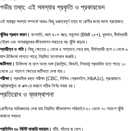
গভীর তথ্য: এই সমস্যার প্রকৃতি ও প্রকারভেদ
এই স্বাস্থ্য সমস্যা সম্পর্কে আরও কিছু গুরুত্বপূর্ণ তথ্য যা রোগীর জন্য জানা প্রয়োজন:
ঝুঁকির প্রধান কারণ।
বংশগতি, বয়স ৪০+ বছর, স্থূলতা (BMI ২৫+), ধূমপান, দীর্ঘস্থায়ী
স্ট্রেস এবং অস্বাস্থ্যকর জীবনযাপন সবচেয়ে বড় ঝুঁকি বাড়ায়।
স্থায়ীত্ব ও গতি।
কিছু ক্ষেত্রে ২ থেকে ৪ সপ্তাহে সেরে যায়, দীর্ঘস্থায়ী হলে ৩ থেকে ৬
মাস চিকিৎসা লাগতে পারে; নিয়মিত ফলোআপ জরুরি।
জটিলতা।
চিকিৎসা না হলে অন্য অঙ্গ (হৃদপিন্ড, কিডনি, লিভার) প্রভাবিত হতে পারে; ১০
থেকে ১৫ শতাংশ ক্ষেত্রে জটিলতা দেখা যায়।
পরীক্ষা।
প্রাথমিক রক্ত পরীক্ষা (CBC, লিপিড প্রোফাইল, HbA1c), প্রয়োজনে
আল্ট্রাসাউন্ড বা এক্স-রে করালে সঠিক নির্ণয় সহজ হয়।
প্রতিরোধ ও ব্যবস্থাপনা
রোগীদের অভিজ্ঞতায় দেখা যায় নিয়মিত জীবনযাপন পরিবর্তনে ৫০ থেকে ৭০ শতাংশ ঝুঁকি
কমানো সম্ভব:
প্রতিদিন ৩০ মিনিট মাঝারি ব্যায়াম।
হাঁটা, সাঁতার বা যোগ।