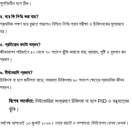
সুগন্ধিহীন হলে ঠিক।
৪. ঘরে কি নির্ণয় করা যায়?
প্রাথমিক লক্ষণ ঘরে বুঝতে পারলেও নিশ্চিত নির্ণয় ল্যাব পরীক্ষা ও চিকিৎসকের মূল্যায়নে
হয়।
৫. প্রতিরোধ কতটা সম্ভব?
জীবনযাপন পরিবর্তনে ৫০ থেকে ৭০ শতাংশ ঝুঁকি কমানো যায়; ব্যায়াম, পুষ্টি ও ধূমপান বাদ
প্রধান।
৬. দীর্ঘমেয়াদি প্রভাব?
চিকিৎসা না হলে জটিলতা বাড়ে; সময়মত চিকিৎসায় ৯০ শতাংশ ক্ষেত্রে স্বাভাবিক জীবন
সম্ভব।
বিশেষ সতর্কতা:
লিউকোরিয়া সংক্রমণে চিকিৎসা না হলে PID ও বন্ধ্যত্বের
ঝুঁকি।
সর্বশেষ আপডেট: ১৩ জুলাই ২০২৬। তথ্য যাচাই ও সম্পাদনা: ফিটনোশন হেলথ ডেস্ক।