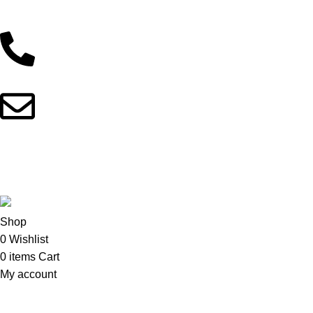
Support
01902044933
fitnotionbd@gmail.com
Copyright © 2025 FitNotionBD. All Rights Reserved
This site is built with love by
Skyranko Bangladesh
Shop
0
Wishlist
0
items
Cart
My account