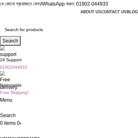
যে কোনো প্রয়োজনে ফোন/WhatsApp করুন:
01902-044933
ABOUT US
CONTACT US
BLOG
Search
24 Support
01902044933
Nationwide
Free Shipping*
Menu
Search
0
items
0
৳
Browse Categories