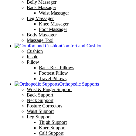
Belly Massager
Back Massager
Waist Massager
Leg Massager
Knee Massager
Foot Massager
Body Massager
Massage Tool
Comfort and Cushion
Cushion
Insole
Pillow
Back Rest Pillows
Footrest Pillow
Travel Pillows
Orthopedic Supports
Wrist & Finger Support
Back Support
Neck Support
Posture Correctors
Waist Support
Leg Support
Thigh Support
Knee Support
Calf Support