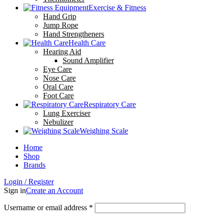
Exercise & Fitness
Hand Grip
Jump Rope
Hand Strengtheners
Health Care
Hearing Aid
Sound Amplifier
Eye Care
Nose Care
Oral Care
Foot Care
Respiratory Care
Lung Exerciser
Nebulizer
Weighing Scale
Home
Shop
Brands
Login / Register
Sign in
Create an Account
Username or email address
*