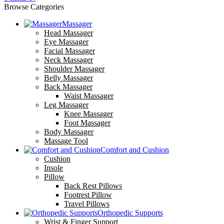
Browse Categories
Massager
Head Massager
Eye Massager
Facial Massager
Neck Massager
Shoulder Massager
Belly Massager
Back Massager
Waist Massager
Leg Massager
Knee Massager
Foot Massager
Body Massager
Massage Tool
Comfort and Cushion
Cushion
Insole
Pillow
Back Rest Pillows
Footrest Pillow
Travel Pillows
Orthopedic Supports
Wrist & Finger Support