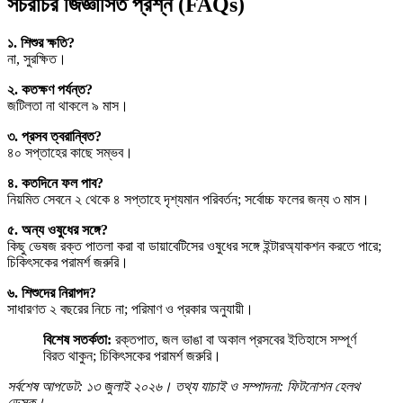
সচরাচর জিজ্ঞাসিত প্রশ্ন (FAQs)
১. শিশুর ক্ষতি?
না, সুরক্ষিত।
২. কতক্ষণ পর্যন্ত?
জটিলতা না থাকলে ৯ মাস।
৩. প্রসব ত্বরান্বিত?
৪০ সপ্তাহের কাছে সম্ভব।
৪. কতদিনে ফল পাব?
নিয়মিত সেবনে ২ থেকে ৪ সপ্তাহে দৃশ্যমান পরিবর্তন; সর্বোচ্চ ফলের জন্য ৩ মাস।
৫. অন্য ওষুধের সঙ্গে?
কিছু ভেষজ রক্ত পাতলা করা বা ডায়াবেটিসের ওষুধের সঙ্গে ইন্টারঅ্যাকশন করতে পারে;
চিকিৎসকের পরামর্শ জরুরি।
৬. শিশুদের নিরাপদ?
সাধারণত ২ বছরের নিচে না; পরিমাণ ও প্রকার অনুযায়ী।
বিশেষ সতর্কতা:
রক্তপাত, জল ভাঙা বা অকাল প্রসবের ইতিহাসে সম্পূর্ণ
বিরত থাকুন; চিকিৎসকের পরামর্শ জরুরি।
সর্বশেষ আপডেট: ১৩ জুলাই ২০২৬। তথ্য যাচাই ও সম্পাদনা: ফিটনোশন হেলথ
ডেস্ক।