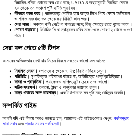
ভিটামিন-খনিজ কোষের ক্ষয় রোধ করে; USDA-র তথ্যানুযায়ী নিয়মিত সেবনে
২০ থেকে ৩০ শতাংশ পুষ্টি ঘাটতি পূরণ হয়।
কীভাবে কাজ করে।
পাচনতন্ত্রে শোষিত হয়ে রক্তে মিশে গিয়ে কোষে অক্সিজেন
ও শক্তি সরবরাহ; ৩০ থেকে ৪৫ মিনিটে কাজ শুরু।
সেরা সময়।
সকালে খালি পেটে বা খাবারের সঙ্গে; কিছু ক্ষেত্রে রাতে ঘুমের আগে।
শোষণ বাড়াতে।
ভিটামিন সি বা স্বাস্থ্যকর চর্বির সঙ্গে খেলে শোষণ ২ থেকে ৩ গুণ
বাড়ে।
সেরা ফল পেতে ৫টি টিপস
আমাদের অভিজ্ঞতায় দেখা যায় নিচের নিয়মে সবচেয়ে ভালো ফল আসে:
নিয়মিত সেবন।
সপ্তাহে ৫ থেকে ৭ দিন; বিরতি এড়িয়ে চলুন।
পরিমিতি।
সুপারিশকৃত পরিমাণের বাইরে না; অতিরিক্তে পার্শ্বপ্রতিক্রিয়া।
তাজা ও প্রাকৃতিক।
প্যাকেজড সাপ্লিমেন্টের চেয়ে তাজা ভালো।
সঠিক সংরক্ষণ।
শুকনো, ঠান্ডা ও অন্ধকার জায়গায় রাখুন।
অন্য খাবারের সঙ্গে ভারসাম্য।
একটি উপাদানে সব পুষ্টি নয়; বৈচিত্র্য জরুরি।
সম্পর্কিত গাইড
আপনি যদি এই বিষয়ে আরও জানতে চান, আমাদের এই গাইডগুলোও দেখুন:
গর্ভাবস্থায়
সাদা স্রাব
এবং
প্রথম মাসের গর্ভাবস্থা
।