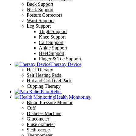
Back Support
Neck Support
Posture Correctors
Waist Support
Leg Support
Thigh Support
Knee Support
Calf Support
Ankle Support
Heel Support
Finger & Toe Support
Therapy Device
Heat Therapy
Self Heating Pads
Hot and Cold Gel Pack
Cupping Therapy
Pain Relief
Health Monitoring
Blood Pressure Monitor
Cuff
Diabetes Machine
Glucometer
Pluse oximeter
Stethoscope
Thermometer