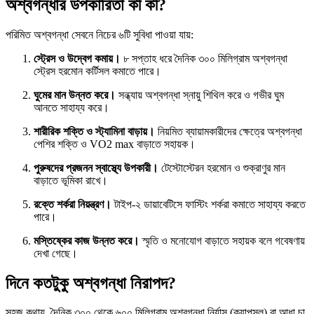
অশ্বগন্ধার উপকারিতা কী কী?
পরিমিত অশ্বগন্ধা সেবনে নিচের ৬টি সুবিধা পাওয়া যায়:
স্ট্রেস ও উদ্বেগ কমায়।
৮ সপ্তাহ ধরে দৈনিক ৩০০ মিলিগ্রাম অশ্বগন্ধা
স্ট্রেস হরমোন কর্টিসল কমাতে পারে।
ঘুমের মান উন্নত করে।
সন্ধ্যায় অশ্বগন্ধা স্নায়ু শিথিল করে ও গভীর ঘুম
আনতে সাহায্য করে।
শারীরিক শক্তি ও স্ট্যামিনা বাড়ায়।
নিয়মিত ব্যায়ামকারীদের ক্ষেত্রে অশ্বগন্ধা
পেশির শক্তি ও VO2 max বাড়াতে সহায়ক।
পুরুষদের প্রজনন স্বাস্থ্যে উপকারী।
টেস্টোস্টেরন হরমোন ও শুক্রাণুর মান
বাড়াতে ভূমিকা রাখে।
রক্তে শর্করা নিয়ন্ত্রণ।
টাইপ-২ ডায়াবেটিসে ফাস্টিং শর্করা কমাতে সাহায্য করতে
পারে।
মস্তিষ্কের কাজ উন্নত করে।
স্মৃতি ও মনোযোগ বাড়াতে সহায়ক বলে গবেষণায়
দেখা গেছে।
দিনে কতটুকু অশ্বগন্ধা নিরাপদ?
সহজ কথায়, দৈনিক ৩০০ থেকে ৬০০ মিলিগ্রাম অশ্বগন্ধা নির্যাস (ক্যাপসুল) বা আধা চা