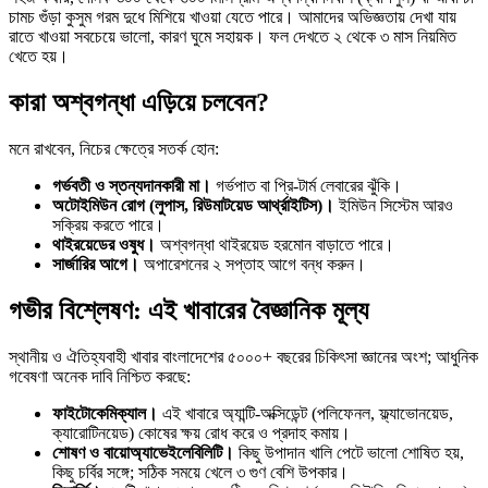
চামচ গুঁড়া কুসুম গরম দুধে মিশিয়ে খাওয়া যেতে পারে। আমাদের অভিজ্ঞতায় দেখা যায়
রাতে খাওয়া সবচেয়ে ভালো, কারণ ঘুমে সহায়ক। ফল দেখতে ২ থেকে ৩ মাস নিয়মিত
খেতে হয়।
কারা অশ্বগন্ধা এড়িয়ে চলবেন?
মনে রাখবেন, নিচের ক্ষেত্রে সতর্ক হোন:
গর্ভবতী ও স্তন্যদানকারী মা।
গর্ভপাত বা প্রি-টার্ম লেবারের ঝুঁকি।
অটোইমিউন রোগ (লুপাস, রিউমাটয়েড আর্থ্রাইটিস)।
ইমিউন সিস্টেম আরও
সক্রিয় করতে পারে।
থাইরয়েডের ওষুধ।
অশ্বগন্ধা থাইরয়েড হরমোন বাড়াতে পারে।
সার্জারির আগে।
অপারেশনের ২ সপ্তাহ আগে বন্ধ করুন।
গভীর বিশ্লেষণ: এই খাবারের বৈজ্ঞানিক মূল্য
স্থানীয় ও ঐতিহ্যবাহী খাবার বাংলাদেশের ৫০০০+ বছরের চিকিৎসা জ্ঞানের অংশ; আধুনিক
গবেষণা অনেক দাবি নিশ্চিত করছে:
ফাইটোকেমিক্যাল।
এই খাবারে অ্যান্টি-অক্সিডেন্ট (পলিফেনল, ফ্ল্যাভোনয়েড,
ক্যারোটিনয়েড) কোষের ক্ষয় রোধ করে ও প্রদাহ কমায়।
শোষণ ও বায়োঅ্যাভেইলেবিলিটি।
কিছু উপাদান খালি পেটে ভালো শোষিত হয়,
কিছু চর্বির সঙ্গে; সঠিক সময়ে খেলে ৩ গুণ বেশি উপকার।