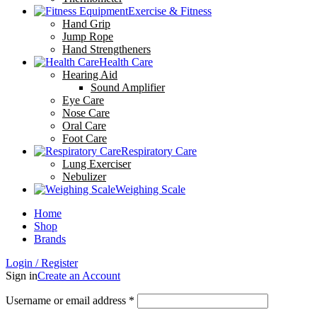
Exercise & Fitness
Hand Grip
Jump Rope
Hand Strengtheners
Health Care
Hearing Aid
Sound Amplifier
Eye Care
Nose Care
Oral Care
Foot Care
Respiratory Care
Lung Exerciser
Nebulizer
Weighing Scale
Home
Shop
Brands
Login / Register
Sign in
Create an Account
Required
Username or email address
*