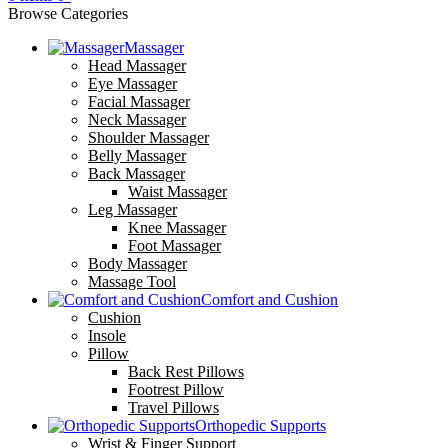
Browse Categories
Massager
Head Massager
Eye Massager
Facial Massager
Neck Massager
Shoulder Massager
Belly Massager
Back Massager
Waist Massager
Leg Massager
Knee Massager
Foot Massager
Body Massager
Massage Tool
Comfort and Cushion
Cushion
Insole
Pillow
Back Rest Pillows
Footrest Pillow
Travel Pillows
Orthopedic Supports
Wrist & Finger Support