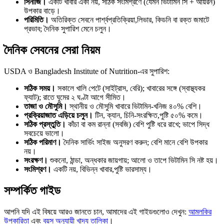
সিনার্জি।
একটি খাবার একা নয়, সঠিক সংমিশ্রণে (যেমন ভিটামিন সি + আয়রন)
উপকার বাড়ে।
পরিমিতি।
অতিরিক্ত সেবনে পার্শ্বপ্রতিক্রিয়া,লিভার, কিডনি বা রক্ত জমাটে
প্রভাব; দৈনিক সুপারিশ মেনে চলুন।
দৈনিক সেবনের সেরা নিয়ম
USDA ও Bangladesh Institute of Nutrition-এর সুপারিশ:
সঠিক সময়।
সকালে খালি পেটে (সাইট্রাস, বেরি); খাবারের সঙ্গে (স্বাস্থ্যকর
ফ্যাট); রাতে ঘুমের ২ ঘণ্টা আগে সীমিত।
তাজা ও মৌসুমি।
স্থানীয় ও মৌসুমি খাবারে ভিটামিন-খনিজ ৪০% বেশি।
প্রক্রিয়াজাত এড়িয়ে চলুন।
টিন, ক্যান, চিনি-সংরক্ষিত,পুষ্টি ৫০% কমে।
সঠিক প্রস্তুতি।
কাঁচা বা কম রান্না (সবজি) বেশি পুষ্টি ধরে রাখে; ভাপে সিদ্ধ
সবচেয়ে ভালো।
সঠিক পরিমাণ।
দৈনিক সার্ভিং সাইজ অনুসরণ করুন; বেশি মানে বেশি উপকার
নয়।
সংরক্ষণ।
শুকনো, ঠান্ডা, অন্ধকার জায়গায়; আলো ও তাপে ভিটামিন সি নষ্ট হয়।
সংমিশ্রণ।
একটি নয়, বিভিন্ন খাবার,পুষ্টি ভারসাম্য।
সম্পর্কিত গাইড
আপনি যদি এই বিষয়ে আরও জানতে চান, আমাদের এই গাইডগুলোও দেখুন:
আমলকির
উপকারিতা
এবং
বয়স অনুযায়ী খাদ্য তালিকা
।