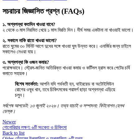
সচরাচর জিজ্ঞাসিত প্রশ্ন (FAQs)
১. অশ্বগন্ধা কতদিন খাওয়া যাবে?
২ থেকে ৩ মাস নিয়মিত খেয়ে ১ মাস বিরতি দিন। দীর্ঘ সময় একটানা না খাওয়াই ভালো।
২. সকালে নাকি রাতে খাওয়া ভালো?
রাতে ঘুমের ৩০ মিনিট আগে দুধের সঙ্গে খাওয়া ঘুম উন্নত করে। এনার্জির জন্য চাইলে
সকালেও নেওয়া যায়।
৩. অশ্বগন্ধা কি ওজন কমায়?
পরোক্ষভাবে। স্ট্রেস-জনিত অতিরিক্ত খাওয়া কমায় ও কর্টিসল হ্রাস করে পেটের চর্বি
কমাতে সহায়ক।
বিশেষ সতর্কতা:
আপনি যদি গর্ভবতী হন, থাইরয়েড বা অটোইমিউন
রোগের ওষুধ খান, তবে চিকিৎসকের পরামর্শ ছাড়া অশ্বগন্ধা এড়িয়ে
চলুন।
সর্বশেষ আপডেট: ১৩ জুলাই ২০২৬। তথ্য যাচাই ও সম্পাদনা: ফিটনোশন হেলথ
ডেস্ক।
Newer
গোনোরিয়ার লক্ষণ: ৬টি সংকেত ও চিকিৎসা
Back to list
Older
তেঁতুলের উপকারিতা ও অপকারিতা: ৬টি তথ্য