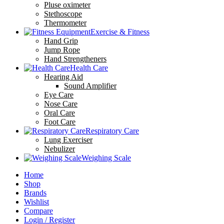
Pluse oximeter
Stethoscope
Thermometer
Exercise & Fitness
Hand Grip
Jump Rope
Hand Strengtheners
Health Care
Hearing Aid
Sound Amplifier
Eye Care
Nose Care
Oral Care
Foot Care
Respiratory Care
Lung Exerciser
Nebulizer
Weighing Scale
Home
Shop
Brands
Wishlist
Compare
Login / Register