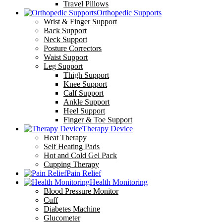
Travel Pillows
Orthopedic Supports
Wrist & Finger Support
Back Support
Neck Support
Posture Correctors
Waist Support
Leg Support
Thigh Support
Knee Support
Calf Support
Ankle Support
Heel Support
Finger & Toe Support
Therapy Device
Heat Therapy
Self Heating Pads
Hot and Cold Gel Pack
Cupping Therapy
Pain Relief
Health Monitoring
Blood Pressure Monitor
Cuff
Diabetes Machine
Glucometer