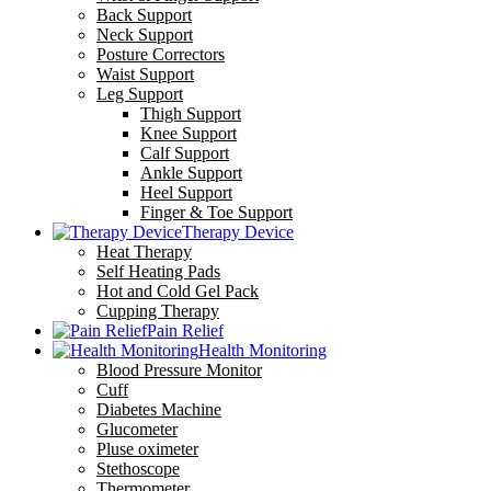
Back Support
Neck Support
Posture Correctors
Waist Support
Leg Support
Thigh Support
Knee Support
Calf Support
Ankle Support
Heel Support
Finger & Toe Support
Therapy Device
Heat Therapy
Self Heating Pads
Hot and Cold Gel Pack
Cupping Therapy
Pain Relief
Health Monitoring
Blood Pressure Monitor
Cuff
Diabetes Machine
Glucometer
Pluse oximeter
Stethoscope
Thermometer