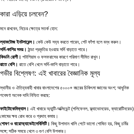
কারা এড়িয়ে চলবেন?
মনে রাখবেন, নিচের ক্ষেত্রে সতর্ক হোন:
ল্যাকটোজ ইনটলারেন্স।
কেউ কেউ সহ্য করতে পারেন, পেট ফাঁপা হলে বন্ধ করুন।
সর্দি-কাশির সময়।
ঠান্ডা প্রকৃতির হওয়ায় সর্দি বাড়াতে পারে।
কিডনি রোগী।
পটাশিয়াম ও ফসফরাসের কারণে পরিমাণ সীমিত রাখুন।
রাতে বেশি।
রাতে বেশি খেলে সর্দি-কাশি বাড়াতে পারে।
গভীর বিশ্লেষণ: এই খাবারের বৈজ্ঞানিক মূল্য
স্থানীয় ও ঐতিহ্যবাহী খাবার বাংলাদেশের ৫০০০+ বছরের চিকিৎসা জ্ঞানের অংশ; আধুনিক
গবেষণা অনেক দাবি নিশ্চিত করছে:
ফাইটোকেমিক্যাল।
এই খাবারে অ্যান্টি-অক্সিডেন্ট (পলিফেনল, ফ্ল্যাভোনয়েড, ক্যারোটিনয়েড)
কোষের ক্ষয় রোধ করে ও প্রদাহ কমায়।
শোষণ ও বায়োঅ্যাভেইলেবিলিটি।
কিছু উপাদান খালি পেটে ভালো শোষিত হয়, কিছু চর্বির
সঙ্গে; সঠিক সময়ে খেলে ৩ গুণ বেশি উপকার।