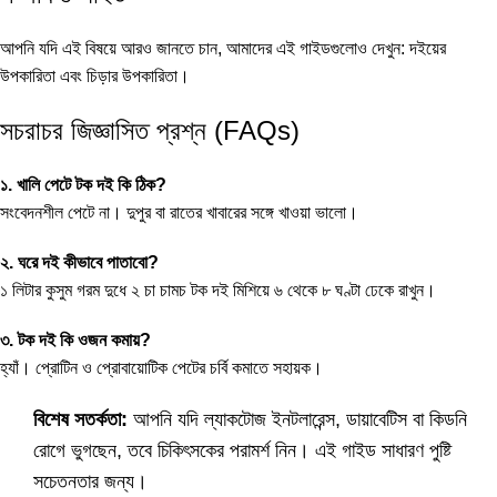
আপনি যদি এই বিষয়ে আরও জানতে চান, আমাদের এই গাইডগুলোও দেখুন:
দইয়ের
উপকারিতা
এবং
চিড়ার উপকারিতা
।
সচরাচর জিজ্ঞাসিত প্রশ্ন (FAQs)
১. খালি পেটে টক দই কি ঠিক?
সংবেদনশীল পেটে না। দুপুর বা রাতের খাবারের সঙ্গে খাওয়া ভালো।
২. ঘরে দই কীভাবে পাতাবো?
১ লিটার কুসুম গরম দুধে ২ চা চামচ টক দই মিশিয়ে ৬ থেকে ৮ ঘণ্টা ঢেকে রাখুন।
৩. টক দই কি ওজন কমায়?
হ্যাঁ। প্রোটিন ও প্রোবায়োটিক পেটের চর্বি কমাতে সহায়ক।
বিশেষ সতর্কতা:
আপনি যদি ল্যাকটোজ ইনটলারেন্স, ডায়াবেটিস বা কিডনি
রোগে ভুগছেন, তবে চিকিৎসকের পরামর্শ নিন। এই গাইড সাধারণ পুষ্টি
সচেতনতার জন্য।