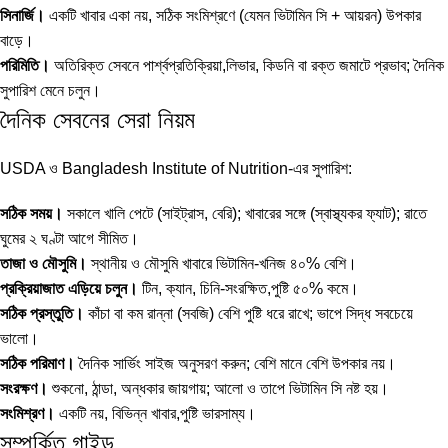
সিনার্জি।
একটি খাবার একা নয়, সঠিক সংমিশ্রণে (যেমন ভিটামিন সি + আয়রন) উপকার
বাড়ে।
পরিমিতি।
অতিরিক্ত সেবনে পার্শ্বপ্রতিক্রিয়া,লিভার, কিডনি বা রক্ত জমাটে প্রভাব; দৈনিক
সুপারিশ মেনে চলুন।
দৈনিক সেবনের সেরা নিয়ম
USDA ও Bangladesh Institute of Nutrition-এর সুপারিশ:
সঠিক সময়।
সকালে খালি পেটে (সাইট্রাস, বেরি); খাবারের সঙ্গে (স্বাস্থ্যকর ফ্যাট); রাতে
ঘুমের ২ ঘণ্টা আগে সীমিত।
তাজা ও মৌসুমি।
স্থানীয় ও মৌসুমি খাবারে ভিটামিন-খনিজ ৪০% বেশি।
প্রক্রিয়াজাত এড়িয়ে চলুন।
টিন, ক্যান, চিনি-সংরক্ষিত,পুষ্টি ৫০% কমে।
সঠিক প্রস্তুতি।
কাঁচা বা কম রান্না (সবজি) বেশি পুষ্টি ধরে রাখে; ভাপে সিদ্ধ সবচেয়ে
ভালো।
সঠিক পরিমাণ।
দৈনিক সার্ভিং সাইজ অনুসরণ করুন; বেশি মানে বেশি উপকার নয়।
সংরক্ষণ।
শুকনো, ঠান্ডা, অন্ধকার জায়গায়; আলো ও তাপে ভিটামিন সি নষ্ট হয়।
সংমিশ্রণ।
একটি নয়, বিভিন্ন খাবার,পুষ্টি ভারসাম্য।
সম্পর্কিত গাইড