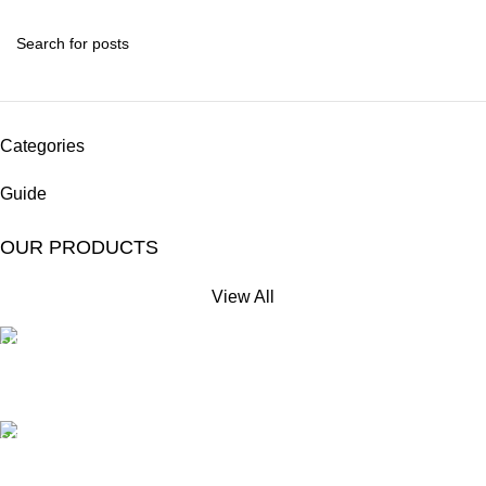
Categories
Guide
OUR PRODUCTS
View All
Free Shipping.
No extra delivery charge*
24/7 Support.
Always here to help